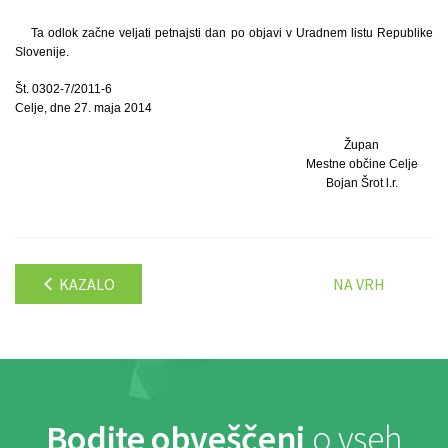
Ta odlok začne veljati petnajsti dan po objavi v Uradnem listu Republike
Slovenije.
Št. 0302-7/2011-6
Celje, dne 27. maja 2014
Župan
Mestne občine Celje
Bojan Šrot l.r.
KAZALO
NA VRH
Bodite obveščeni
o vseh