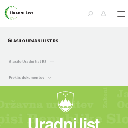
G
LASILO URADNI LIST RS
Glasilo Uradni list RS
Preklic dokumentov