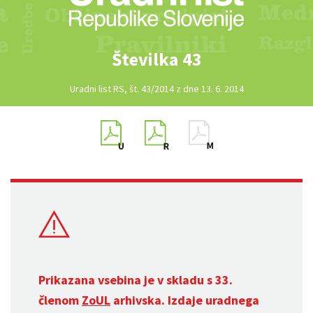
Številka 43
Uradni list RS, št. 43/2014 z dne 13. 6. 2014
Prikazana vsebina je v skladu s 33.
členom
ZoUL
arhivska. Izdaje uradnega