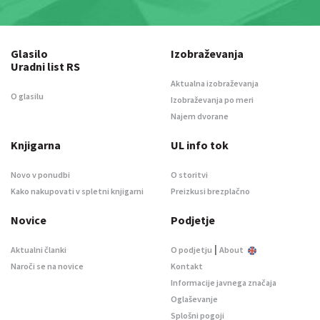
Glasilo
Izobraževanja
Uradni list RS
Aktualna izobraževanja
O glasilu
Izobraževanja po meri
Najem dvorane
Knjigarna
UL info tok
Novo v ponudbi
O storitvi
Kako nakupovati v spletni knjigarni
Preizkusi brezplačno
Novice
Podjetje
|
Aktualni članki
O podjetju
About
Naroči se na novice
Kontakt
Informacije javnega značaja
Oglaševanje
Splošni pogoji