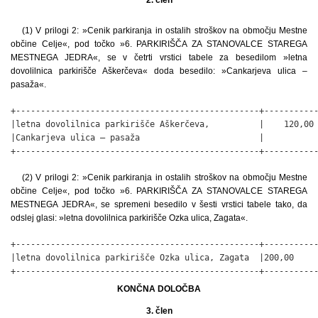
(1) V prilogi 2: »Cenik parkiranja in ostalih stroškov na območju Mestne
občine Celje«, pod točko »6. PARKIRIŠČA ZA STANOVALCE STAREGA
MESTNEGA JEDRA«, se v četrti vrstici tabele za besedilom »letna
dovolilnica parkirišče Aškerčeva« doda besedilo: »Cankarjeva ulica –
pasaža«.
+-------------------------------------------------+-----------
|letna dovolilnica parkirišče Aškerčeva,          |    120,00 
|Cankarjeva ulica – pasaža                        |           
+-------------------------------------------------+----------
(2) V prilogi 2: »Cenik parkiranja in ostalih stroškov na območju Mestne
občine Celje«, pod točko »6. PARKIRIŠČA ZA STANOVALCE STAREGA
MESTNEGA JEDRA«, se spremeni besedilo v šesti vrstici tabele tako, da
odslej glasi: »letna dovolilnica parkirišče Ozka ulica, Zagata«.
+-------------------------------------------------+-----------
|letna dovolilnica parkirišče Ozka ulica, Zagata  |200,00     
+-------------------------------------------------+----------
KONČNA DOLOČBA
3. člen