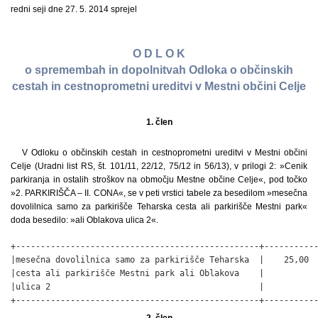
redni seji dne 27. 5. 2014 sprejel
O D L O K
o spremembah in dopolnitvah Odloka o občinskih
cestah in cestnoprometni ureditvi v Mestni občini Celje
1. člen
V Odloku o občinskih cestah in cestnoprometni ureditvi v Mestni občini
Celje (Uradni list RS, št. 101/11, 22/12, 75/12 in 56/13), v prilogi 2: »Cenik
parkiranja in ostalih stroškov na območju Mestne občine Celje«, pod točko
»2. PARKIRIŠČA – II. CONA«, se v peti vrstici tabele za besedilom »mesečna
dovolilnica samo za parkirišče Teharska cesta ali parkirišče Mestni park«
doda besedilo: »ali Oblakova ulica 2«.
+-------------------------------------------------+-----------
|mesečna dovolilnica samo za parkirišče Teharska  |    25,00  
|cesta ali parkirišče Mestni park ali Oblakova    |           
|ulica 2                                          |           
+-------------------------------------------------+----------
2. člen