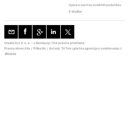
Izjava o varstvu osebnih podatkov
E-dražbe
Uradni list d. o. o. – v likvidaciji / Vse pravice pridržane.
Pravna obvestila
/
Piškotki
/ Avtorji:
TriTim spletna agencija
v sodelovanju z
2Mobile