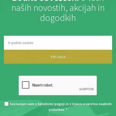
naših novostih, akcijah in
dogodkih
PRIJAVA
Seznanjen sem s
Splošnimi pogoji
in z
Izjavo o varstvu osebnih
podatkov
. *