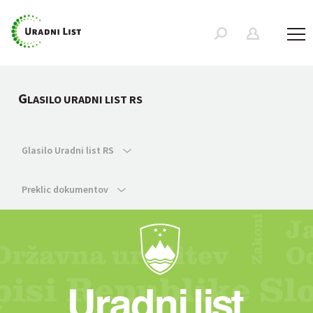
G
LASILO URADNI LIST RS
Glasilo Uradni list RS
Preklic dokumentov