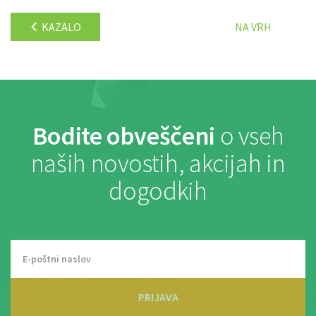
KAZALO
NA VRH
Bodite obveščeni
o vseh
naših novostih, akcijah in
dogodkih
PRIJAVA