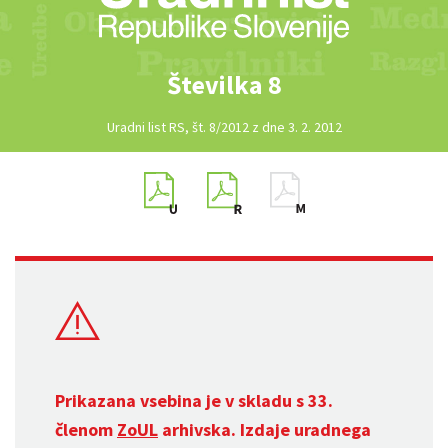
Številka 8
Uradni list RS, št. 8/2012 z dne 3. 2. 2012
Prikazana vsebina je v skladu s 33.
členom
ZoUL
arhivska. Izdaje uradnega