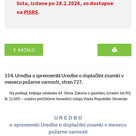
lista, izdane po 28.2.2026, so dostopne
na
PISRS
.
KAZALO
334. Uredba o spremembi Uredbe o doplačilni znamki v
mesecu požarne varnosti, stran 727.
Na podlagi tretjega odstavka 44. člena Zakona o gasilstvu (Uradni list RS,
št. 113/05 – uradno prečiščeno besedilo) izdaja Vlada Republike Slovenije
U R E D B O
o spremembi Uredbe o doplačilni znamki v mesecu
požarne varnosti