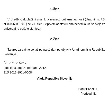
1. člen
V Uredbi o doplačilni znamki v mesecu požarne varnosti (Uradni list RS,
št. 83/06 in 32/11) se v 1. členu v prvem odstavku črta besedilo »ki se šteje za
univerzalno poštno storitev,«.
2. člen
Ta uredba začne veljati petnajsti dan po objavi v Uradnem listu Republike
Slovenije.
Št. 00718-1/2012
Ljubljana, dne 2. februarja 2012
EVA 2012-1911-0008
Vlada Republike Slovenije
Borut Pahor l.r.
Predsednik