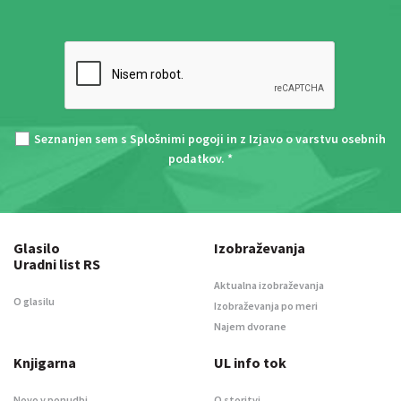
Seznanjen sem s
Splošnimi pogoji
in z
Izjavo o varstvu osebnih
podatkov
. *
Glasilo
Izobraževanja
Uradni list RS
Aktualna izobraževanja
O glasilu
Izobraževanja po meri
Najem dvorane
Knjigarna
UL info tok
Novo v ponudbi
O storitvi