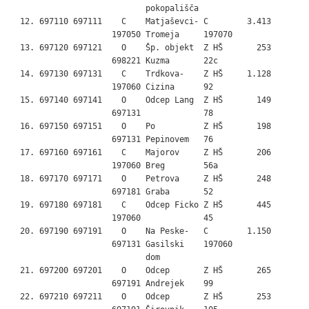
                            pokopališča

  12. 697110 697111    C    Matjaševci- C        3.413

                     197050 Tromeja     197070

  13. 697120 697121    O    Šp. objekt  Z HŠ       253

                     698221 Kuzma       22c

  14. 697130 697131    C    Trdkova-    Z HŠ     1.128

                     197060 Cizina      92

  15. 697140 697141    O    Odcep Lang  Z HŠ       149

                     697131             78

  16. 697150 697151    O    Po          Z HŠ       198

                     697131 Pepinovem   76

  17. 697160 697161    C    Majorov     Z HŠ       206

                     197060 Breg        56a

  18. 697170 697171    O    Petrova     Z HŠ       248

                     697181 Graba       52

  19. 697180 697181    C    Odcep Ficko Z HŠ       445

                     197060             45

  20. 697190 697191    O    Na Peske-   C        1.150

                     697131 Gasilski    197060

                            dom

  21. 697200 697201    O    Odcep       Z HŠ       265

                     697191 Andrejek    99

  22. 697210 697211    O    Odcep       Z HŠ       253
