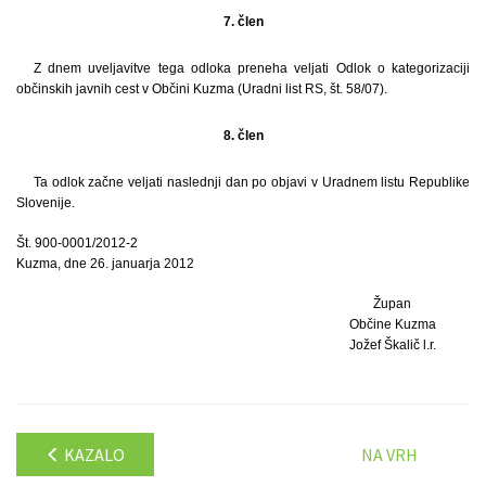
7. člen
Z dnem uveljavitve tega odloka preneha veljati Odlok o kategorizaciji
občinskih javnih cest v Občini Kuzma (Uradni list RS, št. 58/07).
8. člen
Ta odlok začne veljati naslednji dan po objavi v Uradnem listu Republike
Slovenije.
Št. 900-0001/2012-2
Kuzma, dne 26. januarja 2012
Župan
Občine Kuzma
Jožef Škalič l.r.
KAZALO
NA VRH