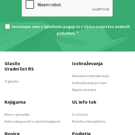
Seznanjen sem s
Splošnimi pogoji
in z
Izjavo o varstvu osebnih
podatkov
. *
Glasilo
Izobraževanja
Uradni list RS
Aktualna izobraževanja
O glasilu
Izobraževanja po meri
Najem dvorane
Knjigarna
UL info tok
Novo v ponudbi
O storitvi
Kako nakupovati v spletni knjigarni
Preizkusi brezplačno
Novice
Podjetje