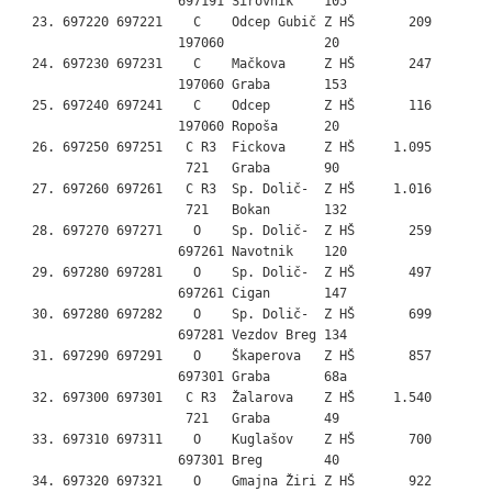
                     697191 Širovnik    105

  23. 697220 697221    C    Odcep Gubič Z HŠ       209

                     197060             20

  24. 697230 697231    C    Mačkova     Z HŠ       247

                     197060 Graba       153

  25. 697240 697241    C    Odcep       Z HŠ       116

                     197060 Ropoša      20

  26. 697250 697251   C R3  Fickova     Z HŠ     1.095

                      721   Graba       90

  27. 697260 697261   C R3  Sp. Dolič-  Z HŠ     1.016

                      721   Bokan       132

  28. 697270 697271    O    Sp. Dolič-  Z HŠ       259

                     697261 Navotnik    120

  29. 697280 697281    O    Sp. Dolič-  Z HŠ       497

                     697261 Cigan       147

  30. 697280 697282    O    Sp. Dolič-  Z HŠ       699

                     697281 Vezdov Breg 134

  31. 697290 697291    O    Škaperova   Z HŠ       857

                     697301 Graba       68a

  32. 697300 697301   C R3  Žalarova    Z HŠ     1.540

                      721   Graba       49

  33. 697310 697311    O    Kuglašov    Z HŠ       700

                     697301 Breg        40

  34. 697320 697321    O    Gmajna Žiri Z HŠ       922
