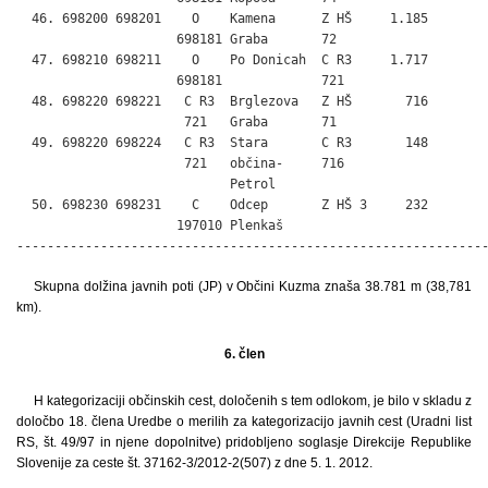
  46. 698200 698201    O    Kamena      Z HŠ     1.185

                     698181 Graba       72

  47. 698210 698211    O    Po Donicah  C R3     1.717

                     698181             721

  48. 698220 698221   C R3  Brglezova   Z HŠ       716

                      721   Graba       71

  49. 698220 698224   C R3  Stara       C R3       148

                      721   občina-     716

                            Petrol

  50. 698230 698231    C    Odcep       Z HŠ 3     232

                     197010 Plenkaš

-------------------------------------------------------------
Skupna dolžina javnih poti (JP) v Občini Kuzma znaša 38.781 m (38,781
km).
6. člen
H kategorizaciji občinskih cest, določenih s tem odlokom, je bilo v skladu z
določbo 18. člena Uredbe o merilih za kategorizacijo javnih cest (Uradni list
RS, št. 49/97 in njene dopolnitve) pridobljeno soglasje Direkcije Republike
Slovenije za ceste št. 37162-3/2012-2(507) z dne 5. 1. 2012.