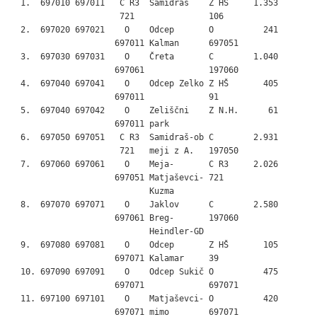
  1.  697010 697011   C R3  Samidraš    Z HŠ     1.353

                      721               106

  2.  697020 697021    O    Odcep       O          241

                     697011 Kalman      697051

  3.  697030 697031    O    Čreta       C        1.040

                     697061             197060

  4.  697040 697041    O    Odcep Zelko Z HŠ       405

                     697011             91

  5.  697040 697042    O    Zeliščni    Z N.H.      61

                     697011 park

  6.  697050 697051   C R3  Samidraš-ob C        2.931

                      721   meji z A.   197050

  7.  697060 697061    O    Meja-       C R3     2.026

                     697051 Matjaševci- 721

                            Kuzma

  8.  697070 697071    O    Jaklov      C        2.580

                     697061 Breg-       197060

                            Heindler-GD

  9.  697080 697081    O    Odcep       Z HŠ       105

                     697071 Kalamar     39

  10. 697090 697091    O    Odcep Sukič O          475

                     697071             697071

  11. 697100 697101    O    Matjaševci- O          420

                     697071 mimo        697071
