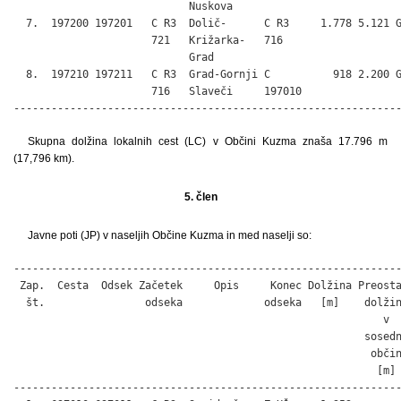
                            Nuskova

  7.  197200 197201   C R3  Dolič-      C R3     1.778 5.121 G
                      721   Križarka-   716

                            Grad

  8.  197210 197211   C R3  Grad-Gornji C          918 2.200 G
                      716   Slaveči     197010

-------------------------------------------------------------
Skupna dolžina lokalnih cest (LC) v Občini Kuzma znaša 17.796 m
(17,796 km).
5. člen
Javne poti (JP) v naseljih Občine Kuzma in med naselji so:
--------------------------------------------------------------
 Zap.  Cesta  Odsek Začetek     Opis     Konec Dolžina Preosta
  št.                odseka             odseka   [m]    dolžin
                                                           v

                                                        sosedn
                                                         občin
                                                          [m]

--------------------------------------------------------------