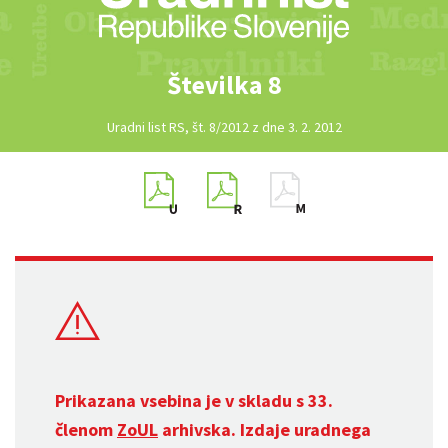
Številka 8
Uradni list RS, št. 8/2012 z dne 3. 2. 2012
Prikazana vsebina je v skladu s 33.
členom
ZoUL
arhivska. Izdaje uradnega