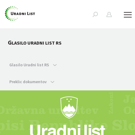
G
LASILO URADNI LIST RS
Glasilo Uradni list RS
Preklic dokumentov