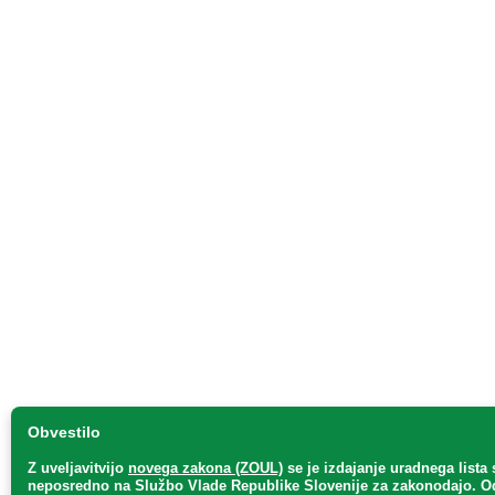
Obvestilo
Z uveljavitvijo
novega zakona (ZOUL)
se je
izdajanje uradnega lista 
neposredno
na Službo Vlade Republike Slovenije za zakonodajo
. O