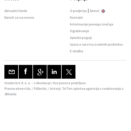
|
Aktualni članki
O podjetju
About
Naroči se na novice
Kontakt
Informacije javnega značaja
Oglaševanje
Splošni pogoji
Izjava o varstvu osebnih podatkov
E-dražbe
Uradni list d. o. o. – v likvidaciji / Vse pravice pridržane.
Pravna obvestila
/
Piškotki
/ Avtorji:
TriTim spletna agencija
v sodelovanju z
2Mobile