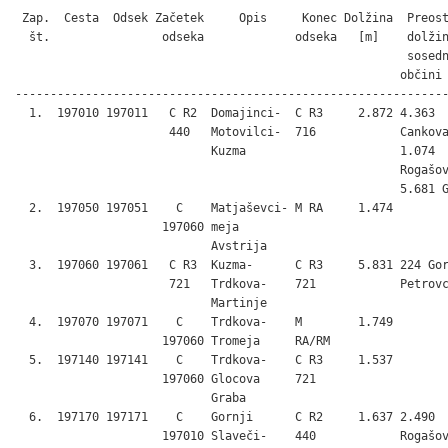
 Zap.  Cesta  Odsek Začetek     Opis     Konec Dolžina  Preost
  št.                odseka             odseka   [m]    dolžin
                                                        sosedn
                                                       občini 
--------------------------------------------------------------
  1.  197010 197011   C R2  Domajinci-  C R3     2.872 4.363

                      440   Motovilci-  716            Cankova
                            Kuzma                      1.074

                                                       Rogašov
                                                       5.681 G
  2.  197050 197051    C    Matjaševci- M RA     1.474

                     197060 meja

                            Avstrija

  3.  197060 197061   C R3  Kuzma-      C R3     5.831 224 Gor
                      721   Trdkova-    721            Petrovc
                            Martinje

  4.  197070 197071    C    Trdkova-    M        1.749

                     197060 Tromeja     RA/RM

  5.  197140 197141    C    Trdkova-    C R3     1.537

                     197060 Glocova     721

                            Graba

  6.  197170 197171    C    Gornji      C R2     1.637 2.490

                     197010 Slaveči-    440            Rogašov