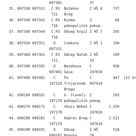
                     697301             37

  35. 697330 697331   C R3  Božekov     Z HŠ 8     737

                      721   Breg

  36. 697340 697342   C R3  Kuzma-      Z           66

                      716   pokopališče pokop.

  37. 697340 697344   C R3  Odcep Krpič Z HŠ 7     295

                      716

  38. 697350 697351    O    Cvekovo     Z HŠ 1     190

                     697331

  39. 697360 697361   C R3  Odcep Balek Z HŠ       109

                      721               19

  40. 697390 697391    O    Bezekova    C          936

                     697401 Gasa        197010

  41. 697400 697401    C    Po          C          447  111 Gr
                     197210 Trnjarovem  697410

                            Bregu

  42. 698160 698161    C    G. Slaveči- Z          103

                     197170 pokopališče pokop.

  43. 698170 698171    C    Skozi Bekeš C        1.359

                     197170             197010

  44. 698180 698181    C    Hubrov Breg C        2.521

                     197170             197010

  45. 698190 698191    O    Odcep       Z HŠ       518

                     698181 Ropoša      74
