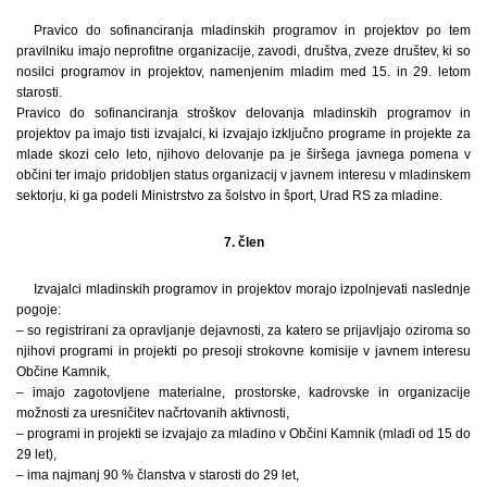
Pravico do sofinanciranja mladinskih programov in projektov po tem
pravilniku imajo neprofitne organizacije, zavodi, društva, zveze društev, ki so
nosilci programov in projektov, namenjenim mladim med 15. in 29. letom
starosti.
Pravico do sofinanciranja stroškov delovanja mladinskih programov in
projektov pa imajo tisti izvajalci, ki izvajajo izključno programe in projekte za
mlade skozi celo leto, njihovo delovanje pa je širšega javnega pomena v
občini ter imajo pridobljen status organizacij v javnem interesu v mladinskem
sektorju, ki ga podeli Ministrstvo za šolstvo in šport, Urad RS za mladine.
7. člen
Izvajalci mladinskih programov in projektov morajo izpolnjevati naslednje
pogoje:
– so registrirani za opravljanje dejavnosti, za katero se prijavljajo oziroma so
njihovi programi in projekti po presoji strokovne komisije v javnem interesu
Občine Kamnik,
– imajo zagotovljene materialne, prostorske, kadrovske in organizacije
možnosti za uresničitev načrtovanih aktivnosti,
– programi in projekti se izvajajo za mladino v Občini Kamnik (mladi od 15 do
29 let),
– ima najmanj 90 % članstva v starosti do 29 let,