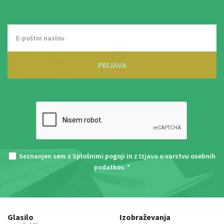
PRIJAVA
Seznanjen sem s
Splošnimi pogoji
in z
Izjavo o varstvu osebnih
podatkov
. *
Glasilo
Izobraževanja