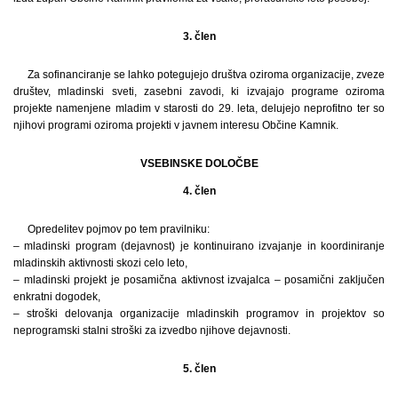
3. člen
Za sofinanciranje se lahko potegujejo društva oziroma organizacije, zveze
društev, mladinski sveti, zasebni zavodi, ki izvajajo programe oziroma
projekte namenjene mladim v starosti do 29. leta, delujejo neprofitno ter so
njihovi programi oziroma projekti v javnem interesu Občine Kamnik.
VSEBINSKE DOLOČBE
4. člen
Opredelitev pojmov po tem pravilniku:
– mladinski program (dejavnost) je kontinuirano izvajanje in koordiniranje
mladinskih aktivnosti skozi celo leto,
– mladinski projekt je posamična aktivnost izvajalca – posamični zaključen
enkratni dogodek,
– stroški delovanja organizacije mladinskih programov in projektov so
neprogramski stalni stroški za izvedbo njihove dejavnosti.
5. člen