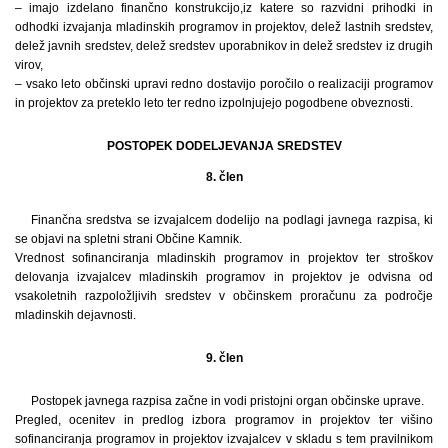
– imajo izdelano finančno konstrukcijo,iz katere so razvidni prihodki in
odhodki izvajanja mladinskih programov in projektov, delež lastnih sredstev,
delež javnih sredstev, delež sredstev uporabnikov in delež sredstev iz drugih
virov,
– vsako leto občinski upravi redno dostavijo poročilo o realizaciji programov
in projektov za preteklo leto ter redno izpolnjujejo pogodbene obveznosti.
POSTOPEK DODELJEVANJA SREDSTEV
8. člen
Finančna sredstva se izvajalcem dodelijo na podlagi javnega razpisa, ki
se objavi na spletni strani Občine Kamnik.
Vrednost sofinanciranja mladinskih programov in projektov ter stroškov
delovanja izvajalcev mladinskih programov in projektov je odvisna od
vsakoletnih razpoložljivih sredstev v občinskem proračunu za področje
mladinskih dejavnosti.
9. člen
Postopek javnega razpisa začne in vodi pristojni organ občinske uprave.
Pregled, ocenitev in predlog izbora programov in projektov ter višino
sofinanciranja programov in projektov izvajalcev v skladu s tem pravilnikom