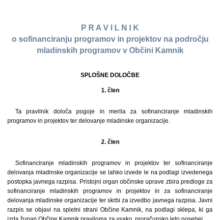
P R A V I L N I K
o sofinanciranju programov in projektov na področju
mladinskih programov v Občini Kamnik
SPLOŠNE DOLOČBE
1. člen
Ta pravilnik določa pogoje in merila za sofinanciranje mladinskih
programov in projektov ter delovanje mladinske organizacije.
2. člen
Sofinanciranje mladinskih programov in projektov ter sofinanciranje
delovanja mladinske organizacije se lahko izvede le na podlagi izvedenega
postopka javnega razpisa. Pristojni organ občinske uprave zbira predloge za
sofinanciranje mladinskih programov in projektov in za sofinanciranje
delovanja mladinske organizacije ter skrbi za izvedbo javnega razpisa. Javni
razpis se objavi na spletni strani Občine Kamnik, na podlagi sklepa, ki ga
izda župan Občine Kamnik praviloma za vsako, proračunsko leto posebej.