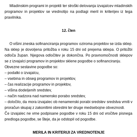
Mladinskim programi in projekti ter stroški delovanja izvajalcev mladinskih
programov in projektov se vrednotijo na podlagi meril in kriterijev iz tega
pravilnika.
12. člen
O višini zneska sofinanciranja programov oziroma projektov se izda sklep.
Na sklep je dovoljena pritožba v roku 15 dni od prejema sklepa. O pritožbi
odloča župan. Njegova odločitev je dokončna. Po pravnomočnosti sklepov
se z izvajalci programov in projektov sklene pogodbe o sofinanciranju.
Obvezne sestavine pogodbe so:
– podatki o izvajalcu,
– vsebina in obseg programov in projektov,
– čas realizacije programov in projektov,
– višina dodeljenih sredstev,
– način nadzora nad namensko porabo sredstev,
– določilo, da mora izvajalec ob nenamenski porabi sredstev sredstva vrniti v
proračun skupaj z zakonitimi obrestmi ter druge medsebojne obveznosti.
Če izvajalec ne vrne podpisane pogodbe v roku 15 dni od vročitve pisnega
predloga pogodbe, se šteje, da je odstopil od pogodbe.
MERILA IN KRITERIJI ZA VREDNOTENJE