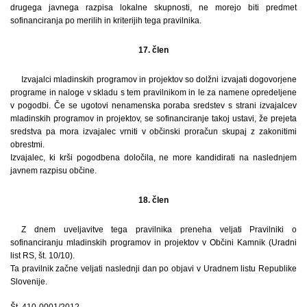
drugega javnega razpisa lokalne skupnosti, ne morejo biti predmet
sofinanciranja po merilih in kriterijih tega pravilnika.
17. člen
Izvajalci mladinskih programov in projektov so dolžni izvajati dogovorjene
programe in naloge v skladu s tem pravilnikom in le za namene opredeljene
v pogodbi. Če se ugotovi nenamenska poraba sredstev s strani izvajalcev
mladinskih programov in projektov, se sofinanciranje takoj ustavi, že prejeta
sredstva pa mora izvajalec vrniti v občinski proračun skupaj z zakonitimi
obrestmi.
Izvajalec, ki krši pogodbena določila, ne more kandidirati na naslednjem
javnem razpisu občine.
18. člen
Z dnem uveljavitve tega pravilnika preneha veljati Pravilniki o
sofinanciranju mladinskih programov in projektov v Občini Kamnik (Uradni
list RS, št. 10/10).
Ta pravilnik začne veljati naslednji dan po objavi v Uradnem listu Republike
Slovenije.
Št. 410-0001/2012