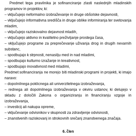
Predmet tega pravilnika je sofinanciranje zlasti naslednjih mladinskih
programov in projektov, ki:
– vključujejo neformalno izobraževanje in druge obšolske dejavnosti,
– vključujejo informativna središča in druge oblike informiranja ter svetovanja
mladim,
– vključujejo raziskovalno dejavnost mladih,
– vključujejo aktivno in kvalitetno preživljanje prostega časa,
– vključujejo programe za preprečevanje uživanja drog in drugih nevarnih
substanc,
– spodbujajo k strpnosti, nenasilju med in nad mladimi,
– spodbujajo kulturno izražanje in kreativnost,
– spodbujajo inovativnost med mladimi,
Predmet sofinanciranja ne morejo biti mladinski programi in projekti, ki imajo
naravo:
– dopolnilnega poklicnega ali univerzitetnega izobraževanja,
– rednega ali dopolnilnega izobraževanja v okviru ustanov, ki delujejo v
skladu z določili Zakona o organiziranju in financiranju vzgoje in
izobraževanja,
– investicij ali nakupa opreme,
– vključevanje odvisnikov v skupnosti za zdravljenje odvisnosti,
– znanstvenih raziskovanj in strokovnih srečanj znanstvenega značaja.
6. člen