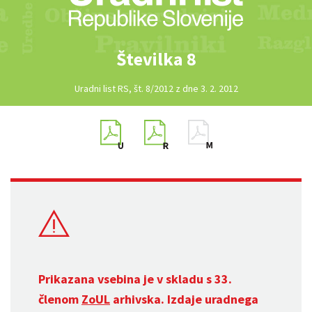
Številka 8
Uradni list RS, št. 8/2012 z dne 3. 2. 2012
Prikazana vsebina je v skladu s 33.
členom
ZoUL
arhivska. Izdaje uradnega