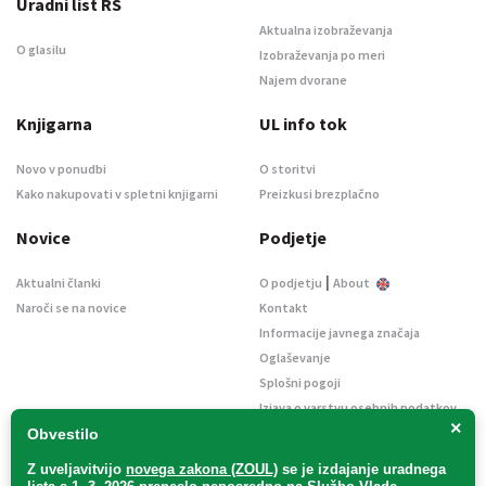
Uradni list RS
Aktualna izobraževanja
O glasilu
Izobraževanja po meri
Najem dvorane
Knjigarna
UL info tok
Novo v ponudbi
O storitvi
Kako nakupovati v spletni knjigarni
Preizkusi brezplačno
Novice
Podjetje
|
Aktualni članki
O podjetju
About
Naroči se na novice
Kontakt
Informacije javnega značaja
Oglaševanje
Splošni pogoji
Izjava o varstvu osebnih podatkov
×
E-dražbe
Obvestilo
Z uveljavitvijo
novega zakona (ZOUL)
se je
izdajanje uradnega