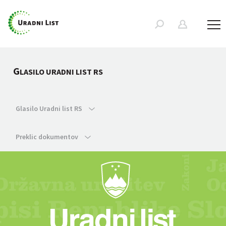
G
LASILO URADNI LIST RS
Glasilo Uradni list RS
Preklic dokumentov