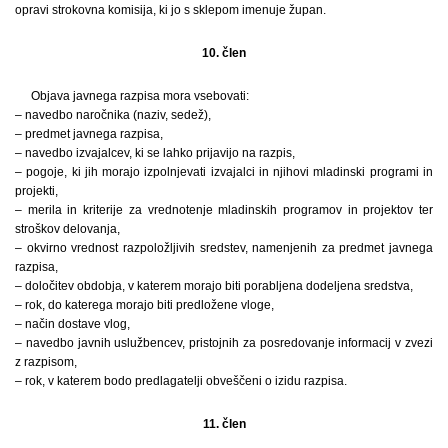
opravi strokovna komisija, ki jo s sklepom imenuje župan.
10. člen
Objava javnega razpisa mora vsebovati:
– navedbo naročnika (naziv, sedež),
– predmet javnega razpisa,
– navedbo izvajalcev, ki se lahko prijavijo na razpis,
– pogoje, ki jih morajo izpolnjevati izvajalci in njihovi mladinski programi in
projekti,
– merila in kriterije za vrednotenje mladinskih programov in projektov ter
stroškov delovanja,
– okvirno vrednost razpoložljivih sredstev, namenjenih za predmet javnega
razpisa,
– določitev obdobja, v katerem morajo biti porabljena dodeljena sredstva,
– rok, do katerega morajo biti predložene vloge,
– način dostave vlog,
– navedbo javnih uslužbencev, pristojnih za posredovanje informacij v zvezi
z razpisom,
– rok, v katerem bodo predlagatelji obveščeni o izidu razpisa.
11. člen