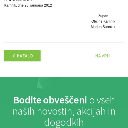
Kamnik, dne 26. januarja 2012
Župan
Občine Kamnik
Marjan Šarec l.r.
KAZALO
NA VRH
Bodite obveščeni
o vseh
naših novostih, akcijah in
dogodkih