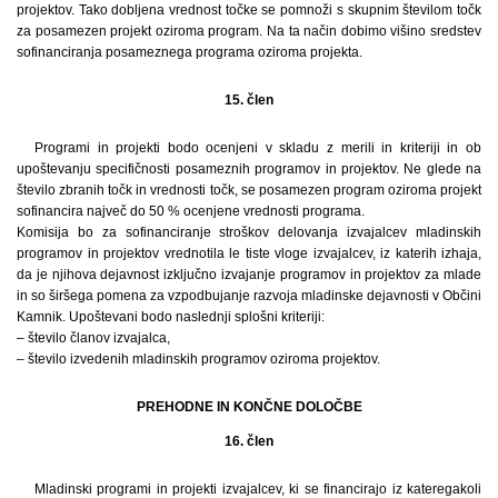
projektov. Tako dobljena vrednost točke se pomnoži s skupnim številom točk
za posamezen projekt oziroma program. Na ta način dobimo višino sredstev
sofinanciranja posameznega programa oziroma projekta.
15. člen
Programi in projekti bodo ocenjeni v skladu z merili in kriteriji in ob
upoštevanju specifičnosti posameznih programov in projektov. Ne glede na
število zbranih točk in vrednosti točk, se posamezen program oziroma projekt
sofinancira največ do 50 % ocenjene vrednosti programa.
Komisija bo za sofinanciranje stroškov delovanja izvajalcev mladinskih
programov in projektov vrednotila le tiste vloge izvajalcev, iz katerih izhaja,
da je njihova dejavnost izključno izvajanje programov in projektov za mlade
in so širšega pomena za vzpodbujanje razvoja mladinske dejavnosti v Občini
Kamnik. Upoštevani bodo naslednji splošni kriteriji:
– število članov izvajalca,
– število izvedenih mladinskih programov oziroma projektov.
PREHODNE IN KONČNE DOLOČBE
16. člen
Mladinski programi in projekti izvajalcev, ki se financirajo iz kateregakoli