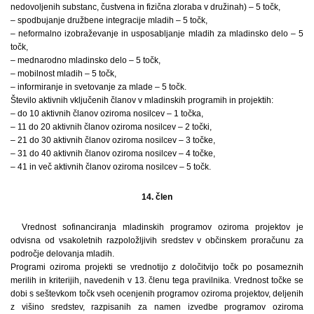
nedovoljenih substanc, čustvena in fizična zloraba v družinah) – 5 točk,
– spodbujanje družbene integracije mladih – 5 točk,
– neformalno izobraževanje in usposabljanje mladih za mladinsko delo – 5
točk,
– mednarodno mladinsko delo – 5 točk,
– mobilnost mladih – 5 točk,
– informiranje in svetovanje za mlade – 5 točk.
Število aktivnih vključenih članov v mladinskih programih in projektih:
– do 10 aktivnih članov oziroma nosilcev – 1 točka,
– 11 do 20 aktivnih članov oziroma nosilcev – 2 točki,
– 21 do 30 aktivnih članov oziroma nosilcev – 3 točke,
– 31 do 40 aktivnih članov oziroma nosilcev – 4 točke,
– 41 in več aktivnih članov oziroma nosilcev – 5 točk.
14. člen
Vrednost sofinanciranja mladinskih programov oziroma projektov je
odvisna od vsakoletnih razpoložljivih sredstev v občinskem proračunu za
področje delovanja mladih.
Programi oziroma projekti se vrednotijo z določitvijo točk po posameznih
merilih in kriterijih, navedenih v 13. členu tega pravilnika. Vrednost točke se
dobi s seštevkom točk vseh ocenjenih programov oziroma projektov, deljenih
z višino sredstev, razpisanih za namen izvedbe programov oziroma