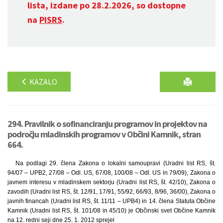
lista, izdane po 28.2.2026, so dostopne
na
PISRS
.
KAZALO
294. Pravilnik o sofinanciranju programov in projektov na
področju mladinskih programov v Občini Kamnik, stran
664.
Na podlagi 29. člena Zakona o lokalni samoupravi (Uradni list RS, št.
94/07 – UPB2, 27/08 – Odl. US, 67/08, 100/08 – Odl. US in 79/09), Zakona o
javnem interesu v mladinskem sektorju (Uradni list RS, št. 42/10), Zakona o
zavodih (Uradni list RS, št. 12/91, 17/91, 55/92, 66/93, 8/96, 36/00), Zakona o
javnih financah (Uradni list RS, št. 11/11 – UPB4) in 14. člena Statuta Občine
Kamnik (Uradni list RS, št. 101/08 in 45/10) je Občinski svet Občine Kamnik
na 12. redni seji dne 25. 1. 2012 sprejel