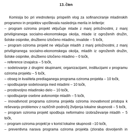
13. člen
Komisija bo pri vrednotenju prispelih vlog za sofinanciranje mladinskih
programov in projektov upoštevala naslednja merila in kriterije:
– program oziroma projekt vključuje mlade z manj priložnostmi, z manj
priviligiranega socialno-ekonomskega okolja, mlade iz ogroženih družin,
šolske osipnike, družbeno izločeno mladino, invalide – 5 točk,
– program oziroma projekt ne vključuje mladih z manj priložnostmi, z manj
priviligiranega socialno-ekonomskega okolja, mladih iz ogroženih družin,
šolske osipnike, družbeno izločeno mladino – 0 točk,
– reference izvajalca – 5 točk,
– sodelovanje z drugimi skupinami, organizacijami, institucijami v programu
oziroma projektu – 5 točk,
– obseg in kvaliteta predlaganega programa oziroma projekta – 10 točk,
– spodbujanje sodelovanja med mladimi – 10 točk,
– prostovoljno mladinsko delo – 10 točk,
– spodbujanje osebne avtonomije mladih – 5 točk,
– inovativnost programa oziroma projekta oziroma inovativnost pristopa k
reševanju problemov z različnih področij življenja lokalne skupnosti – 5 točk,
– program oziroma projekt spodbuja neformalno izobraževanje mladih – 5
točk,
– program oziroma projekt je v korist lokalne skupnosti –10 točk,
– preventivna narava programa oziroma projekta (zloraba dovoljenih in