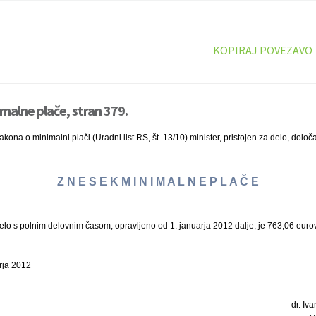
KOPIRAJ POVEZAVO
malne plače, stran 379.
kona o minimalni plači (Uradni list RS, št. 13/10) minister, pristojen za delo, določ
Z N E S E K M I N I M A L N E P L A Č E
lo s polnim delovnim časom, opravljeno od 1. januarja 2012 dalje, je 763,06 eurov
rja 2012
dr. Iva