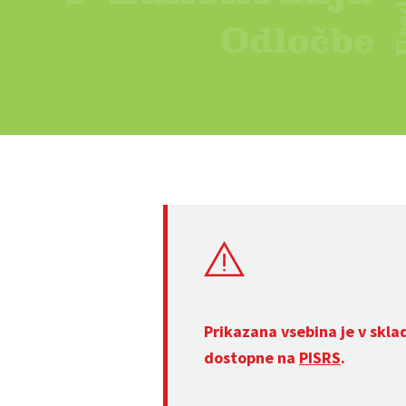
Prikazana vsebina je v skla
dostopne na
PISRS
.