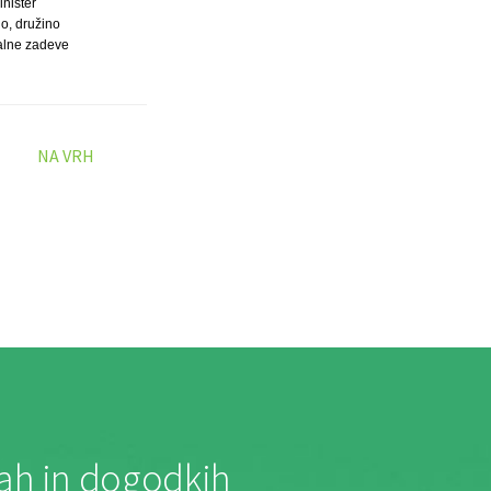
inister
lo, družino
ialne zadeve
NA VRH
jah in dogodkih