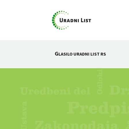
G
LASILO URADNI LIST RS