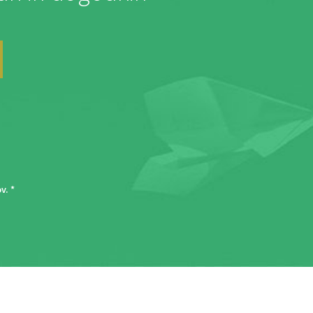
ov
. *