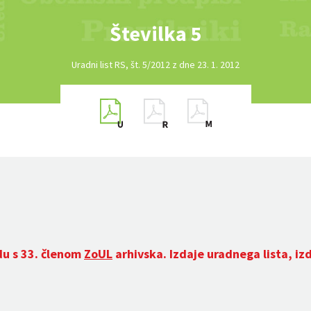
Številka 5
Uradni list RS, št. 5/2012 z dne 23. 1. 2012
du s 33. členom
ZoUL
arhivska. Izdaje uradnega lista, iz