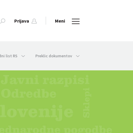
Prijava
Meni
dni list RS
Preklic dokumentov