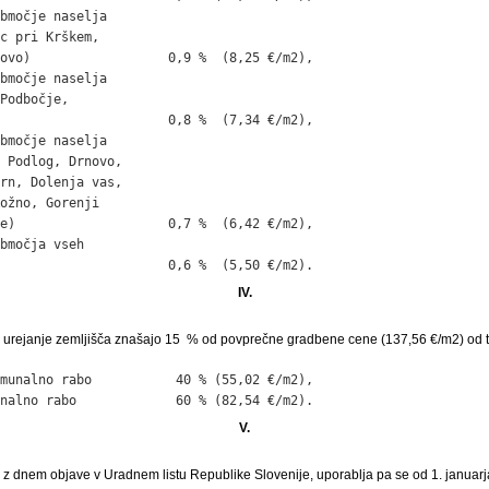
bmočje naselja

c pri Krškem,

ovo)                  0,9 %  (8,25 €/m2),

bmočje naselja

Podbočje,

                      0,8 %  (7,34 €/m2),

bmočje naselja

 Podlog, Drnovo,

rn, Dolenja vas,

ožno, Gorenji

e)                    0,7 %  (6,42 €/m2),

bmočja vseh

                      0,6 %  (5,50 €/m2).
IV.
 urejanje zemljišča znašajo 15 % od povprečne gradbene cene (137,56 €/m2) od t
munalno rabo           40 % (55,02 €/m2),

nalno rabo             60 % (82,54 €/m2).
V.
ti z dnem objave v Uradnem listu Republike Slovenije, uporablja pa se od 1. januar