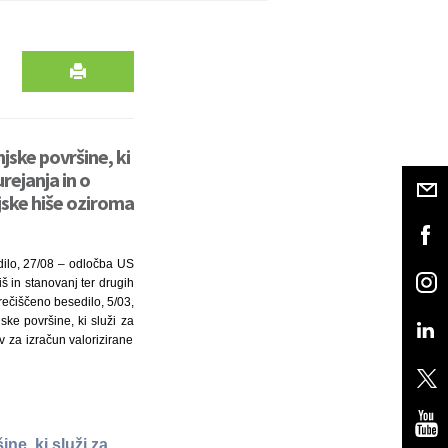
ske površine, ki
rejanja in o
jske hiše oziroma
dilo, 27/08 – odločba US
š in stanovanj ter drugih
prečiščeno besedilo, 5/03,
ke površine, ki služi za
v za izračun valorizirane
e, ki služi za