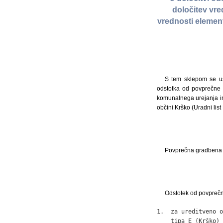
določitev vre
vrednosti element
S tem sklepom se us
odstotka od povprečne 
komunalnega urejanja in
občini Krško (Uradni list 
Povprečna gradbena c
Odstotek od povprečn
1.  za ureditveno o
    tipa E (Krško) 