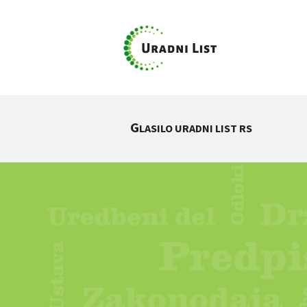
G
LASILO URADNI LIST RS