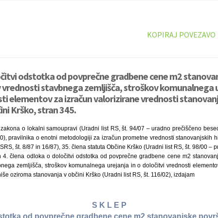
KOPIRAJ POVEZAVO
očitvi odstotka od povprečne gradbene cene m2 stanovanj
ev vrednosti stavbnega zemljišča, stroškov komunalnega u
sti elementov za izračun valorizirane vrednosti stanovan
ni Krško, stran 345.
 zakona o lokalni samoupravi (Uradni list RS, št. 94/07 – uradno prečiščeno bese
0), pravilnika o enotni metodologiji za izračun prometne vrednosti stanovanjskih hi
SRS, št. 8/87 in 16/87), 35. člena statuta Občine Krško (Uradni list RS, št. 98/00 – 
in 4. člena odloka o določitvi odstotka od povprečne gradbene cene m2 stanovanjs
bnega zemljišča, stroškov komunalnega urejanja in o določitvi vrednosti elemento
iše oziroma stanovanja v občini Krško (Uradni list RS, št. 116/02), izdajam
S K L E P
dstotka od povprečne gradbene cene m2 stanovanjske površin