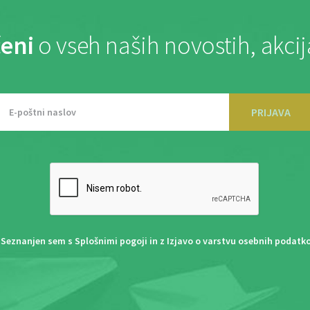
eni
o vseh naših novostih, akci
PRIJAVA
Seznanjen sem s
Splošnimi pogoji
in z
Izjavo o varstvu osebnih podatk