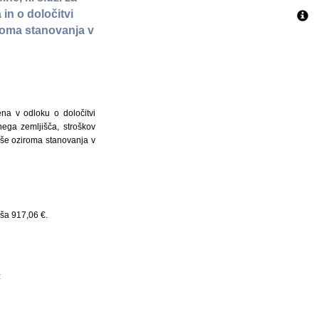
in o določitvi
iroma stanovanja v
a v odloku o določitvi
ega zemljišča, stroškov
iše oziroma stanovanja v
ša 917,06 €.
: