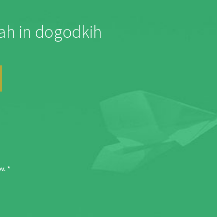
jah in dogodkih
ov
. *