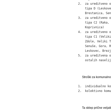
2.  za ureditveno o
    tipa D (Leskove
    Brestanica, Sen
3.  za ureditveno o
    tipa C2 (Raka, 
    Koprivnica)    
4.  za ureditveno o
    tipa C1 (Veliki
    Zdole, Veliki T
    Senuše, Gora, R
    Leskovec, Brezj
5.  za ureditvena o
    ostalih naselij
Stroški za komunalno
1.  individualno ko
2.  kolektivno komu
Ta sklep prične velja