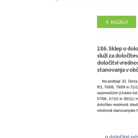
KAZALO
186. Sklep o dol
služi za določit
določitvi vredno
stanovanja v obči
Na podlagi 33. člena
RS, 76/08, 79/09 in 51/1
nepremičnin (Uradni list 
57/06, 47/10 in 90/11) 
določitev vrednosti stav
vrednosti stanovanjske h
o določitvi o