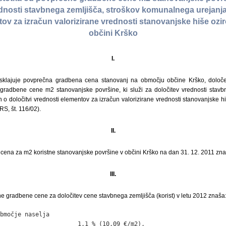
dnosti stavbnega zemljišča, stroškov komunalnega urejanja 
ov za izračun valorizirane vrednosti stanovanjske hiše oz
občini Krško
I.
klajuje povprečna gradbena cena stanovanj na območju občine Krško, določen
gradbene cene m2 stanovanjske površine, ki služi za določitev vrednosti stavbn
 o določitvi vrednosti elementov za izračun valorizirane vrednosti stanovanjske h
RS, št. 116/02).
II.
ena za m2 koristne stanovanjske površine v občini Krško na dan 31. 12. 2011 zna
III.
e gradbene cene za določitev cene stavbnega zemljišča (korist) v letu 2012 znaša
bmočje naselja

                      1,1 % (10,09 €/m2),
