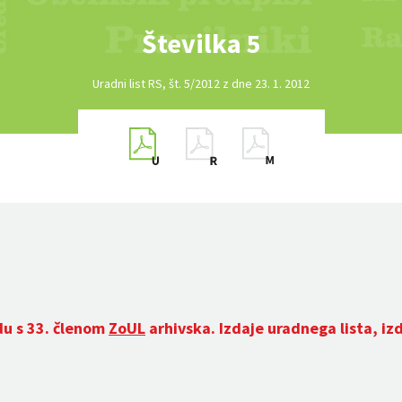
Številka 5
Uradni list RS, št. 5/2012 z dne 23. 1. 2012
du s 33. členom
ZoUL
arhivska. Izdaje uradnega lista, iz