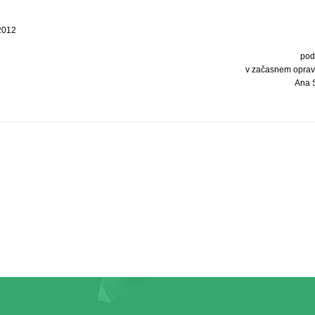
 2012
pod
v začasnem opravl
Ana S