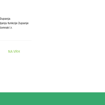
županja
janju funkcije županje
omrak l.r.
NA VRH