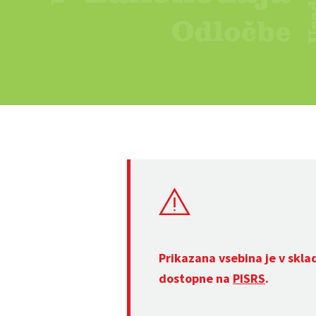
Prikazana vsebina je v skla
dostopne na
PISRS
.