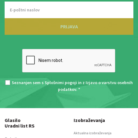
PRIJAVA
Seznanjen sem s
Splošnimi pogoji
in z
Izjavo o varstvu osebnih
podatkov
. *
Glasilo
Izobraževanja
Uradni list RS
Aktualna izobraževanja