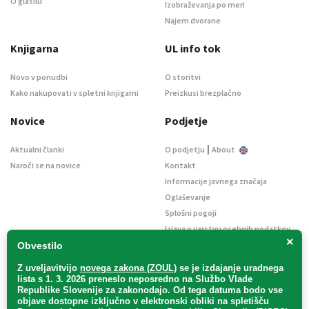
O glasilu
Izobraževanja po meri
Najem dvorane
Knjigarna
UL info tok
Novo v ponudbi
O storitvi
Kako nakupovati v spletni knjigarni
Preizkusi brezplačno
Novice
Podjetje
|
Aktualni članki
O podjetju
About
Naroči se na novice
Kontakt
Informacije javnega značaja
Oglaševanje
Splošni pogoji
Izjava o varstvu osebnih podatkov
×
E-dražbe
Obvestilo
Z uveljavitvijo
novega zakona (ZOUL)
se je
izdajanje uradnega
lista s 1. 3. 2026 preneslo
neposredno
na Službo Vlade
Republike Slovenije za zakonodajo
. Od tega datuma bodo vse
objave dostopne izključno v elektronski obliki na spletišču