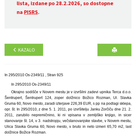
lista, izdane po 28.2.2026, so dostopne
na
PISRS
.
KAZALO
In 295/2010 Os-2349/11 , Stran 925
In 295/2010 Os-2349/11
Okrajno sodišče v Novem mestu je v izvršilni zadevi upnika Terca d.o.o.
Šentrupert, Šentrupert 124, zoper dolžnico Božico Rozman, Ul. Slavka
Gruma 60, Novo mesto, zaradi izterjave 226,39 EUR, s pp na podlagi sklepa,
opr. št. In 295/2010, z dne 5. 1. 2011, po izvršitelju Janku Zorčiču dne 21. 2.
2011, zarubilo nepremičnino, ki ni vpisana v zemljiško knjigo, in sicer
stanovanje št. 14, v 3. nadstropju, večstanovanjske stavbe, v Novem mestu,
Ulica Slavka Gruma 60, Novo mesto, v bruto in neto izmeri 65,70 m2, last
dolžnice Božice Rozman.