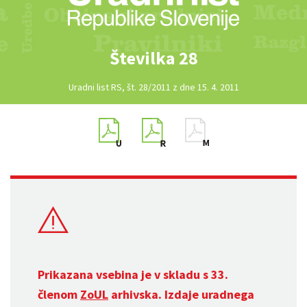
Številka 28
Uradni list RS, št. 28/2011 z dne 15. 4. 2011
Prikazana vsebina je v skladu s 33.
členom
ZoUL
arhivska. Izdaje uradnega