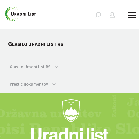
G
LASILO URADNI LIST RS
Glasilo Uradni list RS
Preklic dokumentov