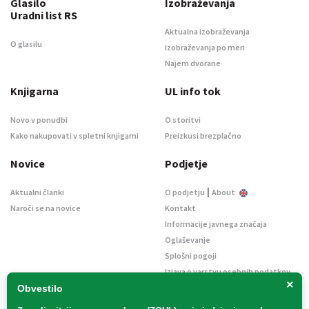
Glasilo
Izobraževanja
Uradni list RS
Aktualna izobraževanja
O glasilu
Izobraževanja po meri
Najem dvorane
Knjigarna
UL info tok
Novo v ponudbi
O storitvi
Kako nakupovati v spletni knjigarni
Preizkusi brezplačno
Novice
Podjetje
|
Aktualni članki
O podjetju
About
Naroči se na novice
Kontakt
Informacije javnega značaja
Oglaševanje
Splošni pogoji
Izjava o varstvu osebnih podatkov
×
E-dražbe
Obvestilo