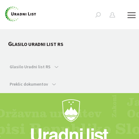
G
LASILO URADNI LIST RS
Glasilo Uradni list RS
Preklic dokumentov