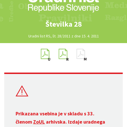
Številka 28
Uradni list RS, št. 28/2011 z dne 15. 4. 2011
Prikazana vsebina je v skladu s 33.
členom
ZoUL
arhivska. Izdaje uradnega