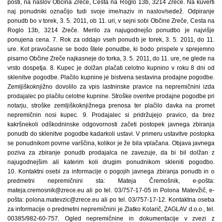
pošti, na naslov Občina Zreče, Cesta na Roglo 13b, 3214 Zreče. Na kuverti
naj ponudniki označijo tudi svoje ime/naziv in naslov/sedež. Odpiranje
ponudb bo v torek, 3. 5. 2011, ob 11. uri, v sejni sobi Občine Zreče, Cesta na
Roglo 13b, 3214 Zreče. Merilo za najugodnejšo ponudbo je najvišje
ponujena cena. 7. Rok za oddajo vseh ponudb je torek, 3. 5. 2011, do 11.
ure. Kot pravočasne se bodo štele ponudbe, ki bodo prispele v sprejemno
pisarno Občine Zreče najkasneje do torka, 3. 5. 2011, do 11. ure, ne glede na
vrsto dospetja. 8. Kupec je dolžan plačati celotno kupnino v roku 8 dni od
sklenitve pogodbe. Plačilo kupnine je bistvena sestavina prodajne pogodbe.
Zemljiškoknjižno dovolilo za vpis lastninske pravice na nepremičnini izda
prodajalec po plačilu celotne kupnine. Stroške overitve prodajne pogodbe pri
notarju, stroške zemljiškoknjižnega prenosa ter plačilo davka na promet
nepremičnin nosi kupec. 9. Prodajalec si pridržujejo pravico, da brez
kakršnekoli odškodninske odgovornosti začeti postopek javnega zbiranja
ponudb do sklenitve pogodbe kadarkoli ustavi. V primeru ustavitve postopka
se ponudnikom povrne varščina, kolikor je že bila vplačana. Objava javnega
poziva za zbiranje ponudb prodajalca ne zavezuje, da bi bil dolžan z
najugodnejšim ali katerim koli drugim ponudnikom skleniti pogodbo.
10. Kontaktni osebi za informacije o pogojih javnega zbiranja ponudb in o
predmetni nepremičnini sta: Mateja Čremošnik, e-pošta:
mateja.cremosnik@zrece.eu ali po tel. 03/757-17-05 in Polona Matevžič, e-
pošta: polona.matevzic@zrece.eu ali po tel. 03/757-17-12. Kontaktna oseba
za informacije o predmetni nepremičnini je Zlatko Kolarič, ZAGLAV d.o.o., tel.
00385/982-60-757. Ogled nepremičnine in dokumentacije v zvezi z