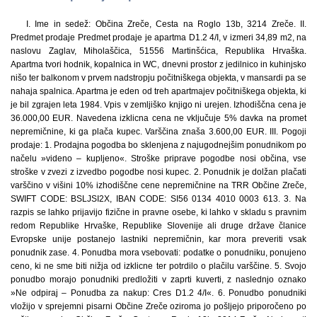
I. Ime in sedež: Občina Zreče, Cesta na Roglo 13b, 3214 Zreče. II.
Predmet prodaje Predmet prodaje je apartma D1.2 4/I, v izmeri 34,89 m2, na
naslovu Zaglav, Miholaščica, 51556 Martinšćica, Republika Hrvaška.
Apartma tvori hodnik, kopalnica in WC, dnevni prostor z jedilnico in kuhinjsko
nišo ter balkonom v prvem nadstropju počitniškega objekta, v mansardi pa se
nahaja spalnica. Apartma je eden od treh apartmajev počitniškega objekta, ki
je bil zgrajen leta 1984. Vpis v zemljiško knjigo ni urejen. Izhodiščna cena je
36.000,00 EUR. Navedena izklicna cena ne vključuje 5% davka na promet
nepremičnine, ki ga plača kupec. Varščina znaša 3.600,00 EUR. III. Pogoji
prodaje: 1. Prodajna pogodba bo sklenjena z najugodnejšim ponudnikom po
načelu »videno – kupljeno«. Stroške priprave pogodbe nosi občina, vse
stroške v zvezi z izvedbo pogodbe nosi kupec. 2. Ponudnik je dolžan plačati
varščino v višini 10% izhodiščne cene nepremičnine na TRR Občine Zreče,
SWIFT CODE: BSLJSI2X, IBAN CODE: SI56 0134 4010 0003 613. 3. Na
razpis se lahko prijavijo fizične in pravne osebe, ki lahko v skladu s pravnim
redom Republike Hrvaške, Republike Slovenije ali druge države članice
Evropske unije postanejo lastniki nepremičnin, kar mora preveriti vsak
ponudnik zase. 4. Ponudba mora vsebovati: podatke o ponudniku, ponujeno
ceno, ki ne sme biti nižja od izklicne ter potrdilo o plačilu varščine. 5. Svojo
ponudbo morajo ponudniki predložiti v zaprti kuverti, z naslednjo oznako
»Ne odpiraj – Ponudba za nakup: Cres D1.2 4/I«. 6. Ponudbo ponudniki
vložijo v sprejemni pisarni Občine Zreče oziroma jo pošljejo priporočeno po