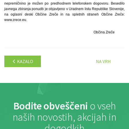
nepremičnino je možen po predhodnem telefonskem dogovoru. Besedilo
javnega zbiranja ponudb je objavljeno v Uradnem listu Republike Slovenije,
na oglasni deski Občine Zreče in na spletnih straneh Občine Zreče:
www.zrece.eu.
Občina Zreče
KAZALO
NA VRH
Bodite obveščeni
o vseh
naših novostih, akcijah in
dogodkih