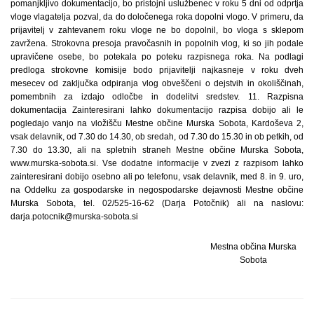
pomanjkljivo dokumentacijo, bo pristojni uslužbenec v roku 5 dni od odprtja
vloge vlagatelja pozval, da do določenega roka dopolni vlogo. V primeru, da
prijavitelj v zahtevanem roku vloge ne bo dopolnil, bo vloga s sklepom
zavržena. Strokovna presoja pravočasnih in popolnih vlog, ki so jih podale
upravičene osebe, bo potekala po poteku razpisnega roka. Na podlagi
predloga strokovne komisije bodo prijavitelji najkasneje v roku dveh
mesecev od zaključka odpiranja vlog obveščeni o dejstvih in okoliščinah,
pomembnih za izdajo odločbe in dodelitvi sredstev. 11. Razpisna
dokumentacija Zainteresirani lahko dokumentacijo razpisa dobijo ali le
pogledajo vanjo na vložišču Mestne občine Murska Sobota, Kardoševa 2,
vsak delavnik, od 7.30 do 14.30, ob sredah, od 7.30 do 15.30 in ob petkih, od
7.30 do 13.30, ali na spletnih straneh Mestne občine Murska Sobota,
www.murska-sobota.si. Vse dodatne informacije v zvezi z razpisom lahko
zainteresirani dobijo osebno ali po telefonu, vsak delavnik, med 8. in 9. uro,
na Oddelku za gospodarske in negospodarske dejavnosti Mestne občine
Murska Sobota, tel. 02/525-16-62 (Darja Potočnik) ali na naslovu:
darja.potocnik@murska-sobota.si
Mestna občina Murska
Sobota