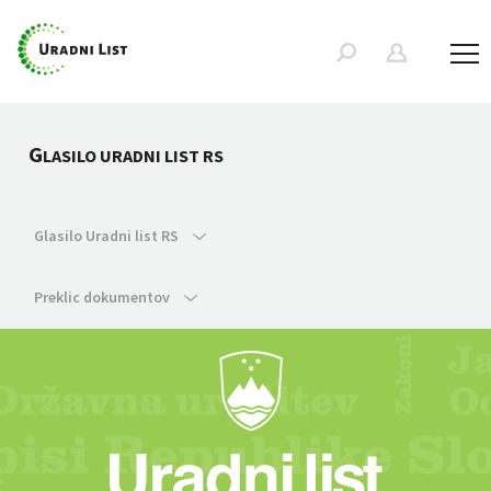
G
LASILO URADNI LIST RS
Glasilo Uradni list RS
Preklic dokumentov