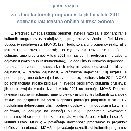
javni razpis
za izbiro kulturnih programov, ki jih bo v letu 2011
sofinancirala Mestna občina Murska Sobota
1. Predmet javnega razpisa: predmet javnega razpisa je sofinanciranje
kulturnih programov (v nadaljevanju: programov) v Mestni občini Murska
Sobota (v nadaljevanju: MOMS), ki jih bodo izvajalci programov realizirali v
letu 2011. 2. Razpisna področja in cilji razpisa: Razpis se nanaša na
sofinanciranje programov v letu 2011 na naslednjih področjih: – glasbena
dejavnost (vokalna in instrumentalna), – gledališka in lutkovna dejavnost, –
plesna dejavnost, – fotografska, filmska in video dejavnost, – likovna
dejavnost, – literarna dejavnost, – večzvrstna dejavnost. Cilj razpisa je
podpreti programe delovanja društev na področju kulture v letu 2011. MOMS
bo sofinancirala stroške priprave in izvedbe programov kulturnih društev, ki
jih bodo izvajalci v celoti izvedli v letu 2011 na območju MOMS. Predmet
javnega razpisa ni sofinanciranje projektov in prireditev kulturnih izvajalcev.
MOMS bo programe na vseh razpisnih področjih podpirala v skladu z
naslednjimi dolgoročnimi cilji: – podpora uveljavljenim neodvisnim kulturnim
društvom, ki delujejo na območju MOMS; – podpiranje kakovostnih
programov, ki so pomembni za promocijo Murske Sobote v tujini in splošen
kulturni razvoj MOMS; – povečanje dostopnosti programov in projektov
občinstvu na območju MOMS; – povečanje raznolikosti kulturnih programov