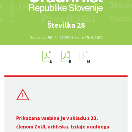
Številka 28
Uradni list RS, št. 28/2011 z dne 15. 4. 2011
Prikazana vsebina je v skladu s 33.
členom
ZoUL
arhivska. Izdaje uradnega