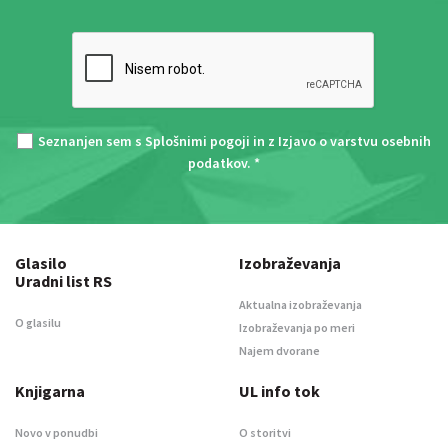
Seznanjen sem s
Splošnimi pogoji
in z
Izjavo o varstvu osebnih
podatkov
. *
Glasilo
Izobraževanja
Uradni list RS
Aktualna izobraževanja
O glasilu
Izobraževanja po meri
Najem dvorane
Knjigarna
UL info tok
Novo v ponudbi
O storitvi