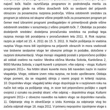
največ točk. Način razvrščanja programov in podrobnejša merila za
ocenjevanje glede na višino doseženih točk so sestavni del prijavnih
obrazcev za posamezna razpisna področja. Višina odobrenih sredstev za
program je odvisna od skupne višine prejetih točk za posamezen program pri
čemer med izbranimi programi predlagateljev ni primerljivosti glede višine
odobrenih sredstev v sorazmerju z višino prejetih točk. 7. Obdobje za porabo
dodeljenih sredstev: dodeljena proračunska sredstva na podlagi tega
razpisa morajo biti porabljena v proračunskem letu 2011. 8. Rok razpisa:
razpis je odprt od 15. 4. 2011 do 15. 5. 2011. 9. Način pošiljanja in vsebina
razpisa Vloga mora biti izpolnjena na prijavnih obrazcih in mora vsebovati
vse bistvene sestavine vloge ter obvezne priloge in podatke, določene v
razpisni dokumentaciji. Vloge morajo vlagatelji poslati s priporočeno pošiljko
ali oddati osebno na naslov: Mestna občina Murska Sobota, Kardoševa 2,
9000 Murska Sobota, v zaprti kuverti s pripisom: »Ne odpiraj – vloga: Kulturni
programi 2011«. Na hrbtni strani kuverte mora biti naveden naziv in naslov
vlagatelja. Vloge, oddane izven roka razpisa, ne bodo upoštevane. Oddaja
vloge pomeni, da se vlagatelj strinja z vsemi pogoji in kriteriji razpisa.
10. Dopolnitev vloge: vlagatelj lahko vlogo dopolnjuje le v razpisnem roku na
način kot velja za pošiljanje vlog, in sicer kot priporočeno pošiljko v zaprti
ovojnici z oznako na prednji strani: »Ne odpiraj – dopolnilna vloga: Kulturni
programi 2011« z obvezno navedbo na katero vlogo se dopolnitev nanaša.
11. Odpiranje vlog in obveščanje o izidu Komisija za odpiranje vlog bo
začela odpirati vloge 16. maja 2011. V primeru nepopolno izpolnjene vloge s