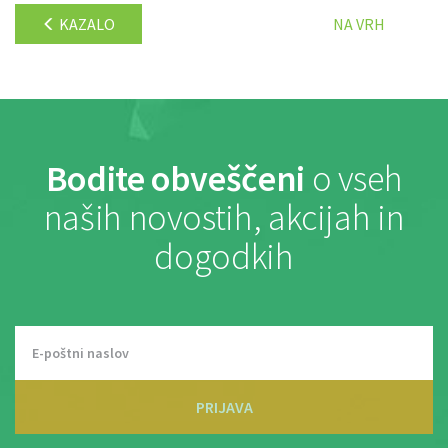
KAZALO
NA VRH
Bodite obveščeni
o vseh
naših novostih, akcijah in
dogodkih
PRIJAVA