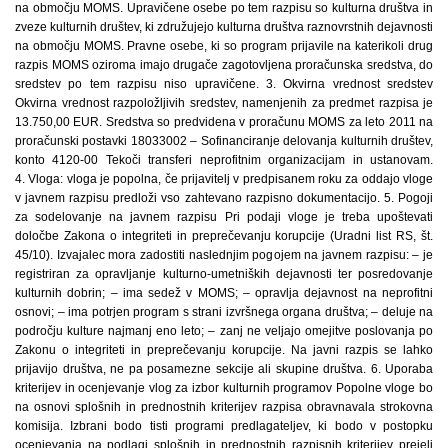
na območju MOMS. Upravičene osebe po tem razpisu so kulturna društva in
zveze kulturnih društev, ki združujejo kulturna društva raznovrstnih dejavnosti
na območju MOMS. Pravne osebe, ki so program prijavile na katerikoli drug
razpis MOMS oziroma imajo drugače zagotovljena proračunska sredstva, do
sredstev po tem razpisu niso upravičene. 3. Okvirna vrednost sredstev
Okvirna vrednost razpoložljivih sredstev, namenjenih za predmet razpisa je
13.750,00 EUR. Sredstva so predvidena v proračunu MOMS za leto 2011 na
proračunski postavki 18033002 – Sofinanciranje delovanja kulturnih društev,
konto 4120-00 Tekoči transferi neprofitnim organizacijam in ustanovam.
4. Vloga: vloga je popolna, če prijavitelj v predpisanem roku za oddajo vloge
v javnem razpisu predloži vso zahtevano razpisno dokumentacijo. 5. Pogoji
za sodelovanje na javnem razpisu Pri podaji vloge je treba upoštevati
določbe Zakona o integriteti in preprečevanju korupcije (Uradni list RS, št.
45/10). Izvajalec mora zadostiti naslednjim pogojem na javnem razpisu: – je
registriran za opravljanje kulturno-umetniških dejavnosti ter posredovanje
kulturnih dobrin; – ima sedež v MOMS; – opravlja dejavnost na neprofitni
osnovi; – ima potrjen program s strani izvršnega organa društva; – deluje na
področju kulture najmanj eno leto; – zanj ne veljajo omejitve poslovanja po
Zakonu o integriteti in preprečevanju korupcije. Na javni razpis se lahko
prijavijo društva, ne pa posamezne sekcije ali skupine društva. 6. Uporaba
kriterijev in ocenjevanje vlog za izbor kulturnih programov Popolne vloge bo
na osnovi splošnih in prednostnih kriterijev razpisa obravnavala strokovna
komisija. Izbrani bodo tisti programi predlagateljev, ki bodo v postopku
ocenjevanja na podlagi splošnih in prednostnih razpisnih kriterijev prejeli