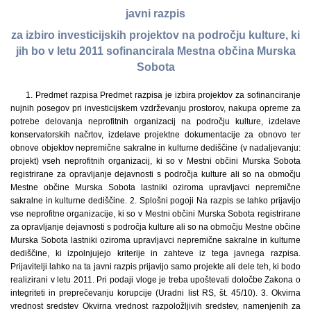
javni razpis
za izbiro investicijskih projektov na področju kulture, ki
jih bo v letu 2011 sofinancirala Mestna občina Murska
Sobota
1. Predmet razpisa Predmet razpisa je izbira projektov za sofinanciranje
nujnih posegov pri investicijskem vzdrževanju prostorov, nakupa opreme za
potrebe delovanja neprofitnih organizacij na področju kulture, izdelave
konservatorskih načrtov, izdelave projektne dokumentacije za obnovo ter
obnove objektov nepremične sakralne in kulturne dediščine (v nadaljevanju:
projekt) vseh neprofitnih organizacij, ki so v Mestni občini Murska Sobota
registrirane za opravljanje dejavnosti s področja kulture ali so na območju
Mestne občine Murska Sobota lastniki oziroma upravljavci nepremične
sakralne in kulturne dediščine. 2. Splošni pogoji Na razpis se lahko prijavijo
vse neprofitne organizacije, ki so v Mestni občini Murska Sobota registrirane
za opravljanje dejavnosti s področja kulture ali so na območju Mestne občine
Murska Sobota lastniki oziroma upravljavci nepremične sakralne in kulturne
dediščine, ki izpolnjujejo kriterije in zahteve iz tega javnega razpisa.
Prijavitelji lahko na ta javni razpis prijavijo samo projekte ali dele teh, ki bodo
realizirani v letu 2011. Pri podaji vloge je treba upoštevati določbe Zakona o
integriteti in preprečevanju korupcije (Uradni list RS, št. 45/10). 3. Okvirna
vrednost sredstev Okvirna vrednost razpoložljivih sredstev, namenjenih za