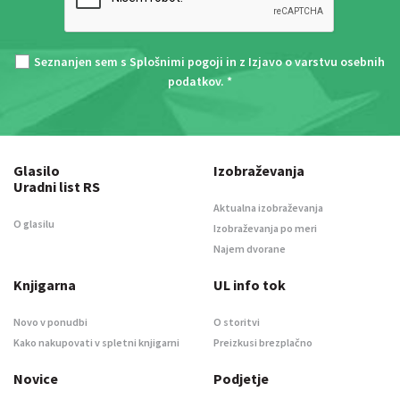
Seznanjen sem s
Splošnimi pogoji
in z
Izjavo o varstvu osebnih
podatkov
. *
Glasilo
Izobraževanja
Uradni list RS
Aktualna izobraževanja
O glasilu
Izobraževanja po meri
Najem dvorane
Knjigarna
UL info tok
Novo v ponudbi
O storitvi
Kako nakupovati v spletni knjigarni
Preizkusi brezplačno
Novice
Podjetje