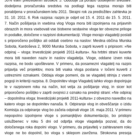
50% vseh predvidenih stroškov. 5. Obdobje za porabo dodeljenih sredstev:
dodeljena proračunska sredstva na podlagi tega razpisa morajo biti
porabljena v proračunskem letu 2011. Skrajni rok za predložitev zahtevka je
31. 10. 2011. 6. Rok razpisa: razpis je odprt od 15. 4. 2011 do 15. 5. 2011.
7. Način pošiljanja in vsebina vlog Vloga mora biti izpolnjena na prijavnih
obrazcih in mora vsebovati vse bistvene sestavine vloge ter obvezne priloge
in podatke, določene v razpisni dokumentaciji. Vloge morajo vlagatelji poslati
s priporočeno pošiljko ali oddati osebno na naslov: Mestna občina Murska
Sobota, Kardoševa 2, 9000 Murska Sobota, v zaprti kuverti s pripisom: »Ne
odpiraj – vloga: Investicijski projekti 2011-kultura«. Na hrbtni strani kuverte
mora biti naveden naziv in naslov vlagatelja. Vloge, oddane izven roka
razpisa, ne bodo upoštevane. V primeru, da posamezni vlagatelj na razpis
prijavlja več projektov, mora biti vsaka vloga poslana v ločeni kuverti z
ustreznimi oznakami. Oddaja vloge pomeni, da se vlagatelj strinja z vsemi
pogoji in kriteriji razpisa. 8. Dopolnitev vloge Vlagatelj lahko vlogo dopolnjuje
le v razpisnem roku na način, kot velja za pošiljanje vlog, in sicer kot
priporočeno pošiljko v zaprti ovojnici z oznako na prednji strani: »Ne odpiraj
– dopolnilna vloga: Investicijski projekti 2011-kultura« z obvezno navedbo na
katero vlogo se dopolnitev nanaša. 9. Odpiranje vlog in obveščanje o izidu
Komisija za odpiranje vlog bo začela odpirati vloge 16. maja 2011. V primeru
nepopolno izpolnjene vloge s pomanjkljivo dokumentacijo, bo pristojni
uslužbenec v roku 5 dni od odprtja vloge vlagatelja pozval, da do
določenega roka dopolni vlogo. V primeru, da prijavitelj v zahtevanem roku
vloge ne bo dopolnil, bo vloga s sklepom zavržena. Strokovna presoja