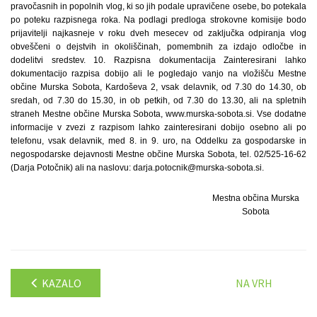
pravočasnih in popolnih vlog, ki so jih podale upravičene osebe, bo potekala
po poteku razpisnega roka. Na podlagi predloga strokovne komisije bodo
prijavitelji najkasneje v roku dveh mesecev od zaključka odpiranja vlog
obveščeni o dejstvih in okoliščinah, pomembnih za izdajo odločbe in
dodelitvi sredstev. 10. Razpisna dokumentacija Zainteresirani lahko
dokumentacijo razpisa dobijo ali le pogledajo vanjo na vložišču Mestne
občine Murska Sobota, Kardoševa 2, vsak delavnik, od 7.30 do 14.30, ob
sredah, od 7.30 do 15.30, in ob petkih, od 7.30 do 13.30, ali na spletnih
straneh Mestne občine Murska Sobota, www.murska-sobota.si. Vse dodatne
informacije v zvezi z razpisom lahko zainteresirani dobijo osebno ali po
telefonu, vsak delavnik, med 8. in 9. uro, na Oddelku za gospodarske in
negospodarske dejavnosti Mestne občine Murska Sobota, tel. 02/525-16-62
(Darja Potočnik) ali na naslovu: darja.potocnik@murska-sobota.si.
Mestna občina Murska
Sobota
KAZALO
NA VRH