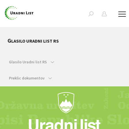
G
LASILO URADNI LIST RS
Glasilo Uradni list RS
Preklic dokumentov