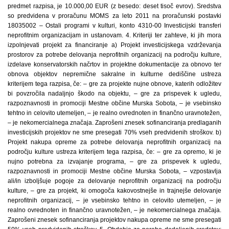
predmet razpisa, je 10.000,00 EUR (z besedo: deset tisoč evrov). Sredstva
so predvidena v proračunu MOMS za leto 2011 na proračunski postavki
18035002 – Ostali programi v kulturi, konto 4310-00 Investicijski transferi
neprofitnim organizacijam in ustanovam. 4. Kriteriji ter zahteve, ki jih mora
izpolnjevati projekt za financiranje a) Projekt investicijskega vzdrževanja
prostorov za potrebe delovanja neprofitnih organizacij na področju kulture,
izdelave konservatorskih načrtov in projektne dokumentacije za obnovo ter
obnova objektov nepremične sakralne in kulturne dediščine ustreza
kriterijem tega razpisa, če: – gre za projekte nujne obnove, katerih odložitev
bi povzročila nadaljnjo škodo na objektu, – gre za prispevek k ugledu,
razpoznavnosti in promociji Mestne občine Murska Sobota, – je vsebinsko
tehtno in celovito utemeljen, – je realno ovrednoten in finančno uravnotežen,
– je nekomercialnega značaja. Zaprošeni znesek sofinanciranja predlaganih
investicijskih projektov ne sme presegati 70% vseh predvidenih stroškov. b)
Projekt nakupa opreme za potrebe delovanja neprofitnih organizacij na
področju kulture ustreza kriterijem tega razpisa, če: – gre za opremo, ki je
nujno potrebna za izvajanje programa, – gre za prispevek k ugledu,
razpoznavnosti in promociji Mestne občine Murska Sobota, – vzpostavlja
ali/in izboljšuje pogoje za delovanje neprofitnih organizacij na področju
kulture, – gre za projekt, ki omogoča kakovostnejše in trajnejše delovanje
neprofitnih organizacij, – je vsebinsko tehtno in celovito utemeljen, – je
realno ovrednoten in finančno uravnotežen, – je nekomercialnega značaja.
Zaprošeni znesek sofinanciranja projektov nakupa opreme ne sme presegati