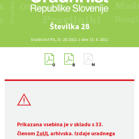
Številka 28
Uradni list RS, št. 28/2011 z dne 15. 4. 2011
Prikazana vsebina je v skladu s 33.
členom
ZoUL
arhivska. Izdaje uradnega