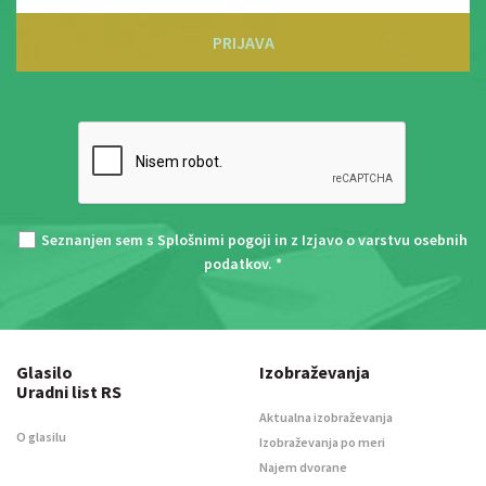
PRIJAVA
Seznanjen sem s
Splošnimi pogoji
in z
Izjavo o varstvu osebnih
podatkov
. *
Glasilo
Izobraževanja
Uradni list RS
Aktualna izobraževanja
O glasilu
Izobraževanja po meri
Najem dvorane