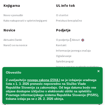
Knjigarna
UL info tok
Novo v ponudbi
O storitvi
Kako nakupovati v spletni knjigarni
Preizkusi brezplačno
Novice
Podjetje
|
Aktualni članki
O podjetju
About
Naroči se na novice
Kontakt
Informacije javnega značaja
Oglaševanje
Splošni pogoji
Izjava o varstvu osebnih podatkov
×
E-dražbe
Obvestilo
Z uveljavitvijo
novega zakona (ZOUL)
se je
izdajanje uradnega
lista s 1. 3. 2026 preneslo
neposredno
na Službo Vlade
Republike Slovenije za zakonodajo
. Od tega datuma bodo vse
objave dostopne izključno v elektronski obliki na spletišču
Pravnega informacijskega sistema Republike Slovenije (PISRS),
Uradni list d. o. o. – v likvidaciji / Vse pravice pridržane.
tiskana izdaja pa se z 28. 2. 2026 ukinja.
Pravna obvestila
/
Piškotki
/ Avtorji:
TriTim spletna agencija
v sodelovanju z