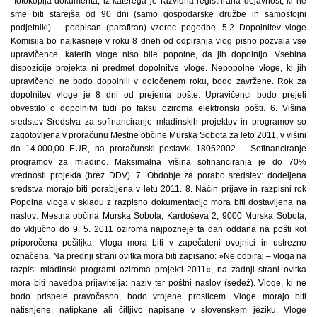
fotokopija dokumenta, iz katerega je razvidna registrirana dejavnost, ki ne
sme biti starejša od 90 dni (samo gospodarske družbe in samostojni
podjetniki) – podpisan (parafiran) vzorec pogodbe. 5.2 Dopolnitev vloge
Komisija bo najkasneje v roku 8 dneh od odpiranja vlog pisno pozvala vse
upravičence, katerih vloge niso bile popolne, da jih dopolnijo. Vsebina
dispozicije projekta ni predmet dopolnitve vloge. Nepopolne vloge, ki jih
upravičenci ne bodo dopolnili v določenem roku, bodo zavržene. Rok za
dopolnitev vloge je 8 dni od prejema pošte. Upravičenci bodo prejeli
obvestilo o dopolnitvi tudi po faksu oziroma elektronski pošti. 6. Višina
sredstev Sredstva za sofinanciranje mladinskih projektov in programov so
zagotovljena v proračunu Mestne občine Murska Sobota za leto 2011, v višini
do 14.000,00 EUR, na proračunski postavki 18052002 – Sofinanciranje
programov za mladino. Maksimalna višina sofinanciranja je do 70%
vrednosti projekta (brez DDV). 7. Obdobje za porabo sredstev: dodeljena
sredstva morajo biti porabljena v letu 2011. 8. Način prijave in razpisni rok
Popolna vloga v skladu z razpisno dokumentacijo mora biti dostavljena na
naslov: Mestna občina Murska Sobota, Kardoševa 2, 9000 Murska Sobota,
do vključno do 9. 5. 2011 oziroma najpozneje ta dan oddana na pošti kot
priporočena pošiljka. Vloga mora biti v zapečateni ovojnici in ustrezno
označena. Na prednji strani ovitka mora biti zapisano: »Ne odpiraj – vloga na
razpis: mladinski programi oziroma projekti 2011«, na zadnji strani ovitka
mora biti navedba prijavitelja: naziv ter poštni naslov (sedež). Vloge, ki ne
bodo prispele pravočasno, bodo vrnjene prosilcem. Vloge morajo biti
natisnjene, natipkane ali čitljivo napisane v slovenskem jeziku. Vloge