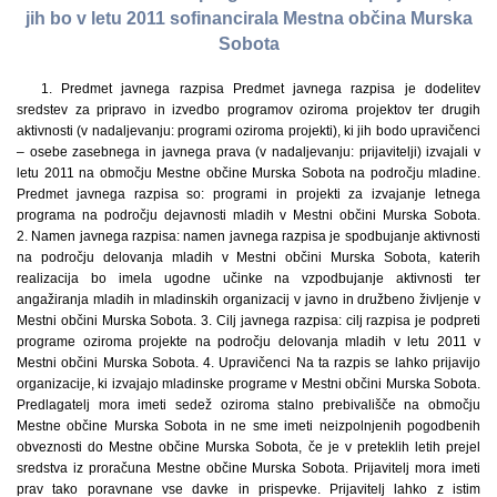
jih bo v letu 2011 sofinancirala Mestna občina Murska
Sobota
1. Predmet javnega razpisa Predmet javnega razpisa je dodelitev
sredstev za pripravo in izvedbo programov oziroma projektov ter drugih
aktivnosti (v nadaljevanju: programi oziroma projekti), ki jih bodo upravičenci
– osebe zasebnega in javnega prava (v nadaljevanju: prijavitelji) izvajali v
letu 2011 na območju Mestne občine Murska Sobota na področju mladine.
Predmet javnega razpisa so: programi in projekti za izvajanje letnega
programa na področju dejavnosti mladih v Mestni občini Murska Sobota.
2. Namen javnega razpisa: namen javnega razpisa je spodbujanje aktivnosti
na področju delovanja mladih v Mestni občini Murska Sobota, katerih
realizacija bo imela ugodne učinke na vzpodbujanje aktivnosti ter
angažiranja mladih in mladinskih organizacij v javno in družbeno življenje v
Mestni občini Murska Sobota. 3. Cilj javnega razpisa: cilj razpisa je podpreti
programe oziroma projekte na področju delovanja mladih v letu 2011 v
Mestni občini Murska Sobota. 4. Upravičenci Na ta razpis se lahko prijavijo
organizacije, ki izvajajo mladinske programe v Mestni občini Murska Sobota.
Predlagatelj mora imeti sedež oziroma stalno prebivališče na območju
Mestne občine Murska Sobota in ne sme imeti neizpolnjenih pogodbenih
obveznosti do Mestne občine Murska Sobota, če je v preteklih letih prejel
sredstva iz proračuna Mestne občine Murska Sobota. Prijavitelj mora imeti
prav tako poravnane vse davke in prispevke. Prijavitelj lahko z istim