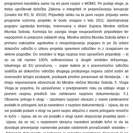
programom kandidira samo na en javni razpis v MOMS. Pri podaji vloge, je
treba upoštevati določbe Zakona o integriteti in preprečevanju korupcije
(Uradni list RS, št. 45/10). Prijavitelji lahko na ta javni razpis prijavijo samo
programe oziroma projekte, ki bodo izvajani v letu 2011. Izpolnjevanje
pogojev ugotavlja komisija, imenovana s strani župana Mestne občine
Murska Sobota. Komisija bo zavrgla vloge neupravičenih prijaviteljev ter
nepopolnih in prepozno oddanih vlog. Mestna občina Murska Sobota lahko v
primeru naknadne ugotovitve o neizpolnjevanju pogojev in po že izdani
dokončni odločbi o izboru projekta spremeni odločitev in z izvajalcem ne
sklene pogodbe. Do sredstev iz tega razpisa niso upravičeni prijavitelji: – ki
so za isti namen 100% sofinancirana iz drugih sredstev državnega,
lokalnega ali EU proračuna, – zoper katere je s pravnomočno odločbo
sodišča ali dokončno odločbo drugega pristojnega organa začet sodni ali
izvensodni tečajni postopek, postopek prisilne poravnave ali likvidacije, – ki
imajo neporavnane obveznosti do Mestne občine Murska Sobota. 5. Vloga
Vloga je popolna, če upravičenec v predpisanem roku za oddajo vloge v
javnem razpisu predloži vso zahtevano razpisno dokumentacijo. 5.1
Obvezne priloge k vlogi: – izpolnjeni razpisni obrazec z vsemi zahtevanimi
podatki in prilogami, kot je navedeno v razpisni dokumentaciji – izjava, da so
vsi podatki podani v vlogi na javni razpis vključno z vsemi prilogami resnični
in točni – izjava, da so vsi podatki v vlogi razen dispozicije projekta javni –
izjava, da so vsi, v razpisnem obrazcu navedeni podatki točni in da se
dovoljuje preverjanje namenske porabe odobrenih proračunskih sredstev –