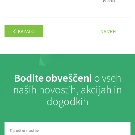
Sobota
KAZALO
NA VRH
Bodite obveščeni
o vseh
naših novostih, akcijah in
dogodkih