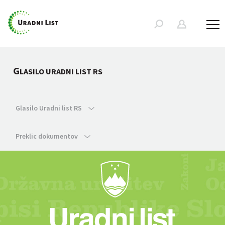
G
LASILO URADNI LIST RS
Glasilo Uradni list RS
Preklic dokumentov