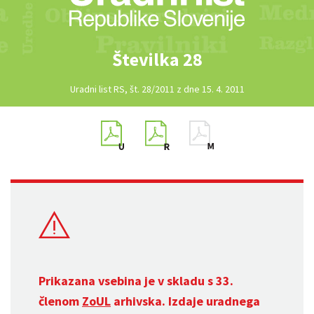
Številka 28
Uradni list RS, št. 28/2011 z dne 15. 4. 2011
Prikazana vsebina je v skladu s 33.
členom
ZoUL
arhivska. Izdaje uradnega