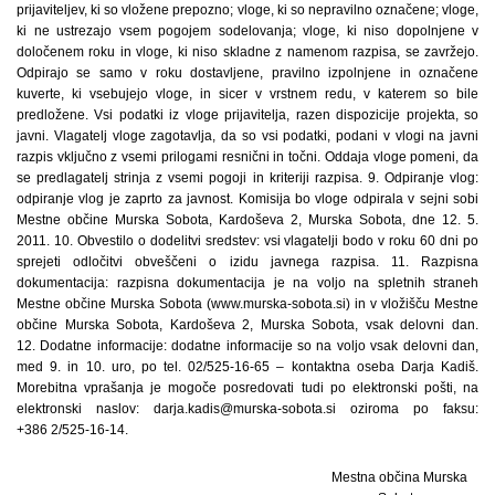
prijaviteljev, ki so vložene prepozno; vloge, ki so nepravilno označene; vloge,
ki ne ustrezajo vsem pogojem sodelovanja; vloge, ki niso dopolnjene v
določenem roku in vloge, ki niso skladne z namenom razpisa, se zavržejo.
Odpirajo se samo v roku dostavljene, pravilno izpolnjene in označene
kuverte, ki vsebujejo vloge, in sicer v vrstnem redu, v katerem so bile
predložene. Vsi podatki iz vloge prijavitelja, razen dispozicije projekta, so
javni. Vlagatelj vloge zagotavlja, da so vsi podatki, podani v vlogi na javni
razpis vključno z vsemi prilogami resnični in točni. Oddaja vloge pomeni, da
se predlagatelj strinja z vsemi pogoji in kriteriji razpisa. 9. Odpiranje vlog:
odpiranje vlog je zaprto za javnost. Komisija bo vloge odpirala v sejni sobi
Mestne občine Murska Sobota, Kardoševa 2, Murska Sobota, dne 12. 5.
2011. 10. Obvestilo o dodelitvi sredstev: vsi vlagatelji bodo v roku 60 dni po
sprejeti odločitvi obveščeni o izidu javnega razpisa. 11. Razpisna
dokumentacija: razpisna dokumentacija je na voljo na spletnih straneh
Mestne občine Murska Sobota (www.murska-sobota.si) in v vložišču Mestne
občine Murska Sobota, Kardoševa 2, Murska Sobota, vsak delovni dan.
12. Dodatne informacije: dodatne informacije so na voljo vsak delovni dan,
med 9. in 10. uro, po tel. 02/525-16-65 – kontaktna oseba Darja Kadiš.
Morebitna vprašanja je mogoče posredovati tudi po elektronski pošti, na
elektronski naslov: darja.kadis@murska-sobota.si oziroma po faksu:
+386 2/525-16-14.
Mestna občina Murska