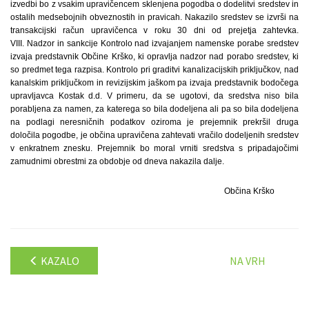
izvedbi bo z vsakim upravičencem sklenjena pogodba o dodelitvi sredstev in
ostalih medsebojnih obveznostih in pravicah. Nakazilo sredstev se izvrši na
transakcijski račun upravičenca v roku 30 dni od prejetja zahtevka.
VIII. Nadzor in sankcije Kontrolo nad izvajanjem namenske porabe sredstev
izvaja predstavnik Občine Krško, ki opravlja nadzor nad porabo sredstev, ki
so predmet tega razpisa. Kontrolo pri graditvi kanalizacijskih priključkov, nad
kanalskim priključkom in revizijskim jaškom pa izvaja predstavnik bodočega
upravljavca Kostak d.d. V primeru, da se ugotovi, da sredstva niso bila
porabljena za namen, za katerega so bila dodeljena ali pa so bila dodeljena
na podlagi neresničnih podatkov oziroma je prejemnik prekršil druga
določila pogodbe, je občina upravičena zahtevati vračilo dodeljenih sredstev
v enkratnem znesku. Prejemnik bo moral vrniti sredstva s pripadajočimi
zamudnimi obrestmi za obdobje od dneva nakazila dalje.
Občina Krško
KAZALO
NA VRH