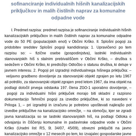
sofinanciranje individualnih hišnih kanalizacijskih
priključkov in malih čistilnih naprav za komunalne
odpadne vode
I. Predmet razpisa: predmet razpisa je sofinanciranje individualnih hišnih
kanalizacijskih priključkov in malih čistilnih naprav za komunalne odpadne
vode do 50 PE (populacijskih enot) v Občini Krško. II. Splošni pogoji za
pridobitev sredstev Splošni pogoji kandidiranja: 1. Upravičenci po tem
razpisu so: – fizične osebe (gospodinjstva), lastniki individualnih
stanovanjskih hiš s stalnim prebivališčem v Občini Krško, – društva s
sedežem v Občini Krško, ki predložijo Odločbo o statusu društva, ki deluje v
javnem interesu. 2. Pogoji pri izgradnji individualnega hišnega priključka: –
veljavno gradbeno dovoljenje za stanovanjski objekt zgrajen po letu 1967
ali potrdilo, za stanovanjski objekt zgrajen pred letom 1967, da ima objekt na
podlagi določil prvega odstavka 197. člena ZGO-1 uporabno dovoljenje, –
pogoji za individualni hišni priključek morajo biti skladni z razpisno
dokumentacijo Tehnični pogoji za izvedbo priključitve, ki so navedeni v
Priloga 1, – pri izgradnji in izračunu je potrebno upoštevati najkrajšo pot
izvedbe priključitve na kanalizacijsko omrežje, – na območju, kjer se zgradi
javna kanalizacija so se lastniki stanovanjskih hiš, na podlagi Odloka o
odvajanju in čiščenju komunalne in padavinske odpadne vode v Občini
Krško (Uradni list RS, št. 34/07, 45/09), obvezni priključiti na javno
kanalizacijsko omrežje v 12 mesecih po tem, ko izvajalec gospodarske javne