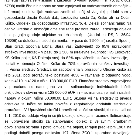
javnega razpisa se v skladu z Zakonom o vodah (Uradni list RS, št. 67/02,
57/08) malih čistilnih naprav ne sme vgrajevati na vodovarstvenih območjih –
informacije o lokacijah vodovarstvenih območij si vlagatelj pridobi sam v
gospodarski družbi Kostak d.d., Leskovška cesta 2a, Krško ali na Občini
Krško, Oddelek za gospodarsko infrastrukturo. 4. Deleži sofinanciranja: Na
osnovi Uredbe o območjih omejene rabe prostora zaradi jedrskega objekta
in o pogojih gradnje objektov na teh območjih (Uradni list RS, št. 36/04,
103/06) so določena naslednja merila: – v pasu do 1.500 m (naselja: Spodnji
Stari Grad, Spodnja Libna, Stara vas, Žadovinek) do 95% upravičenih
stroškov investicije; – v pasu do 2.500 m (krajevne skupnosti: KS Leskovec,
KS Krško polje, KS Dolenja vas) do 82% upravičenih stroškov investicije; –
ostali v območju Občine Krško do 70% upravičenih stroškov investicije.
III. Višina sredstev Sredstva so zagotovljena v proračunu Občine Krško za
leto 2011, pod proračunsko postavko 4050 – ravnanje z odpadno vodo,
konto 4119 in 4120 v višini 188.000,00 EUR. Finančna sredstev zagotovljena
v proračunu so namenjena za: – sofinanciranje individualnih hišnih
priključkov v okvirni višini 128.000,00 EUR in – sofinanciranje malih čistilnih
naprav v okvirni višini 60.000,00 EUR. Skupna višina sredstev iz prvega
odstavka te točke se lahko poveča z zagotovitvijo dodatnih sredstev v
proračunu. IV. Upravičeni stroški Upravičeni stroški so stroški, ki so nastali od
1. 1. 2010 do oddaje vlog in se jih izkazuje s kopijami računov. Sofinancirajo
se upravičeni stroški za stanovanjski objekt z veljavnim gradbenim
dovoljenjem oziroma s potrdilom, da ima objekt, zgrajen pred letom 1967, na
podlagi določil prvega odstavka 197. člena ZGO-1 uporabno dovoljenje.