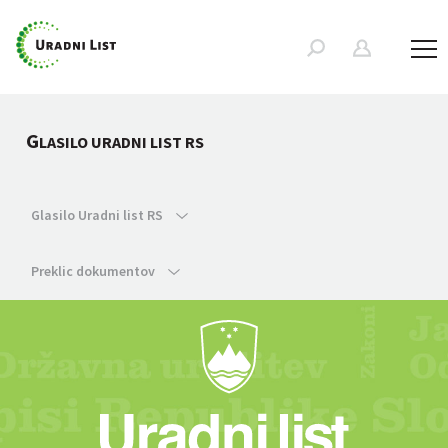
G
LASILO URADNI LIST RS
Glasilo Uradni list RS
Preklic dokumentov