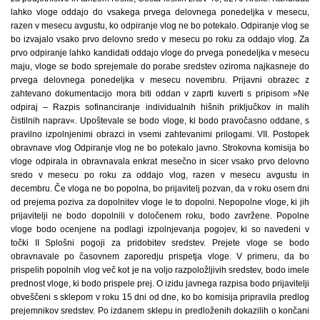
lahko vloge oddajo do vsakega prvega delovnega ponedeljka v mesecu,
razen v mesecu avgustu, ko odpiranje vlog ne bo potekalo. Odpiranje vlog se
bo izvajalo vsako prvo delovno sredo v mesecu po roku za oddajo vlog. Za
prvo odpiranje lahko kandidati oddajo vloge do prvega ponedeljka v mesecu
maju, vloge se bodo sprejemale do porabe sredstev oziroma najkasneje do
prvega delovnega ponedeljka v mesecu novembru. Prijavni obrazec z
zahtevano dokumentacijo mora biti oddan v zaprti kuverti s pripisom »Ne
odpiraj – Razpis sofinanciranje individualnih hišnih priključkov in malih
čistilnih naprav«. Upoštevale se bodo vloge, ki bodo pravočasno oddane, s
pravilno izpolnjenimi obrazci in vsemi zahtevanimi prilogami. VII. Postopek
obravnave vlog Odpiranje vlog ne bo potekalo javno. Strokovna komisija bo
vloge odpirala in obravnavala enkrat mesečno in sicer vsako prvo delovno
sredo v mesecu po roku za oddajo vlog, razen v mesecu avgustu in
decembru. Če vloga ne bo popolna, bo prijavitelj pozvan, da v roku osem dni
od prejema poziva za dopolnitev vloge le to dopolni. Nepopolne vloge, ki jih
prijavitelji ne bodo dopolnili v določenem roku, bodo zavržene. Popolne
vloge bodo ocenjene na podlagi izpolnjevanja pogojev, ki so navedeni v
točki II Splošni pogoji za pridobitev sredstev. Prejete vloge se bodo
obravnavale po časovnem zaporedju prispetja vloge. V primeru, da bo
prispelih popolnih vlog več kot je na voljo razpoložljivih sredstev, bodo imele
prednost vloge, ki bodo prispele prej. O izidu javnega razpisa bodo prijavitelji
obveščeni s sklepom v roku 15 dni od dne, ko bo komisija pripravila predlog
prejemnikov sredstev. Po izdanem sklepu in predloženih dokazilih o končani