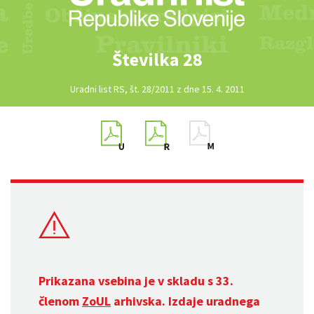
Številka 28
Uradni list RS, št. 28/2011 z dne 15. 4. 2011
Prikazana vsebina je v skladu s 33.
členom
ZoUL
arhivska. Izdaje uradnega