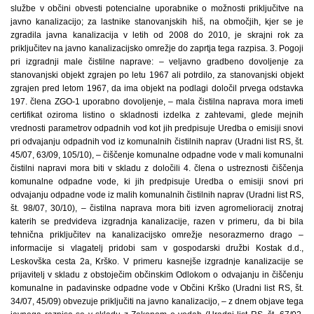
službe v občini obvesti potencialne uporabnike o možnosti priključitve na
javno kanalizacijo; za lastnike stanovanjskih hiš, na območjih, kjer se je
zgradila javna kanalizacija v letih od 2008 do 2010, je skrajni rok za
priključitev na javno kanalizacijsko omrežje do zaprtja tega razpisa. 3. Pogoji
pri izgradnji male čistilne naprave: – veljavno gradbeno dovoljenje za
stanovanjski objekt zgrajen po letu 1967 ali potrdilo, za stanovanjski objekt
zgrajen pred letom 1967, da ima objekt na podlagi določil prvega odstavka
197. člena ZGO-1 uporabno dovoljenje, – mala čistilna naprava mora imeti
certifikat oziroma listino o skladnosti izdelka z zahtevami, glede mejnih
vrednosti parametrov odpadnih vod kot jih predpisuje Uredba o emisiji snovi
pri odvajanju odpadnih vod iz komunalnih čistilnih naprav (Uradni list RS, št.
45/07, 63/09, 105/10), – čiščenje komunalne odpadne vode v mali komunalni
čistilni napravi mora biti v skladu z določili 4. člena o ustreznosti čiščenja
komunalne odpadne vode, ki jih predpisuje Uredba o emisiji snovi pri
odvajanju odpadne vode iz malih komunalnih čistilnih naprav (Uradni list RS,
št. 98/07, 30/10), – čistilna naprava mora biti izven agromelioracij znotraj
katerih se predvideva izgradnja kanalizacije, razen v primeru, da bi bila
tehnična priključitev na kanalizacijsko omrežje nesorazmerno drago –
informacije si vlagatelj pridobi sam v gospodarski družbi Kostak d.d.,
Leskovška cesta 2a, Krško. V primeru kasnejše izgradnje kanalizacije se
prijavitelj v skladu z obstoječim občinskim Odlokom o odvajanju in čiščenju
komunalne in padavinske odpadne vode v Občini Krško (Uradni list RS, št.
34/07, 45/09) obvezuje priključiti na javno kanalizacijo, – z dnem objave tega