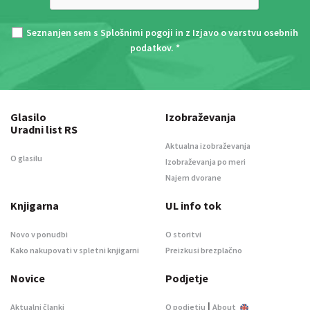
Seznanjen sem s
Splošnimi pogoji
in z
Izjavo o varstvu osebnih
podatkov
. *
Glasilo
Izobraževanja
Uradni list RS
Aktualna izobraževanja
O glasilu
Izobraževanja po meri
Najem dvorane
Knjigarna
UL info tok
Novo v ponudbi
O storitvi
Kako nakupovati v spletni knjigarni
Preizkusi brezplačno
Novice
Podjetje
|
Aktualni članki
O podjetju
About