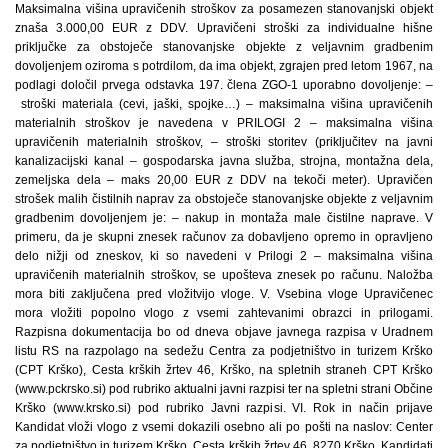
Maksimalna višina upravičenih stroškov za posamezen stanovanjski objekt
znaša 3.000,00 EUR z DDV. Upravičeni stroški za individualne hišne
priključke za obstoječe stanovanjske objekte z veljavnim gradbenim
dovoljenjem oziroma s potrdilom, da ima objekt, zgrajen pred letom 1967, na
podlagi določil prvega odstavka 197. člena ZGO-1 uporabno dovoljenje: –
stroški materiala (cevi, jaški, spojke…) – maksimalna višina upravičenih
materialnih stroškov je navedena v PRILOGI 2 – maksimalna višina
upravičenih materialnih stroškov, – stroški storitev (priključitev na javni
kanalizacijski kanal – gospodarska javna služba, strojna, montažna dela,
zemeljska dela – maks 20,00 EUR z DDV na tekoči meter). Upravičen
strošek malih čistilnih naprav za obstoječe stanovanjske objekte z veljavnim
gradbenim dovoljenjem je: – nakup in montaža male čistilne naprave. V
primeru, da je skupni znesek računov za dobavljeno opremo in opravljeno
delo nižji od zneskov, ki so navedeni v Prilogi 2 – maksimalna višina
upravičenih materialnih stroškov, se upošteva znesek po računu. Naložba
mora biti zaključena pred vložitvijo vloge. V. Vsebina vloge Upravičenec
mora vložiti popolno vlogo z vsemi zahtevanimi obrazci in prilogami.
Razpisna dokumentacija bo od dneva objave javnega razpisa v Uradnem
listu RS na razpolago na sedežu Centra za podjetništvo in turizem Krško
(CPT Krško), Cesta krških žrtev 46, Krško, na spletnih straneh CPT Krško
(www.pckrsko.si) pod rubriko aktualni javni razpisi ter na spletni strani Občine
Krško (www.krsko.si) pod rubriko Javni razpisi. VI. Rok in način prijave
Kandidat vloži vlogo z vsemi dokazili osebno ali po pošti na naslov: Center
za podjetništvo in turizem Krško, Cesta krških žrtev 46, 8270 Krško. Kandidati