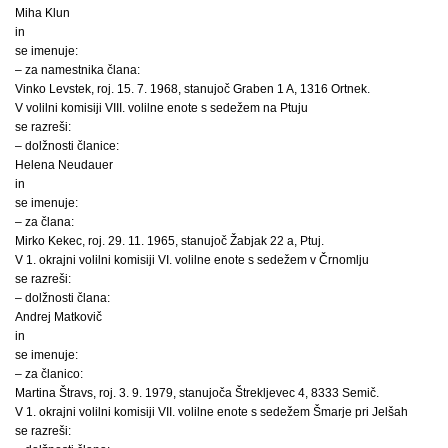
Miha Klun
in
se imenuje:
– za namestnika člana:
Vinko Levstek, roj. 15. 7. 1968, stanujoč Graben 1 A, 1316 Ortnek.
V volilni komisiji VIII. volilne enote s sedežem na Ptuju
se razreši:
– dolžnosti članice:
Helena Neudauer
in
se imenuje:
– za člana:
Mirko Kekec, roj. 29. 11. 1965, stanujoč Žabjak 22 a, Ptuj.
V 1. okrajni volilni komisiji VI. volilne enote s sedežem v Črnomlju
se razreši:
– dolžnosti člana:
Andrej Matkovič
in
se imenuje:
– za članico:
Martina Štravs, roj. 3. 9. 1979, stanujoča Štrekljevec 4, 8333 Semič.
V 1. okrajni volilni komisiji VII. volilne enote s sedežem Šmarje pri Jelšah
se razreši: