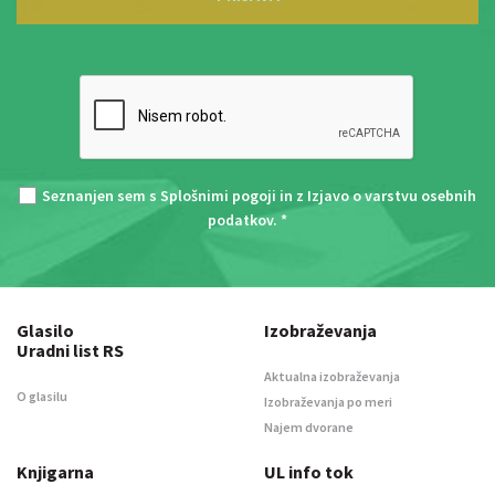
Seznanjen sem s
Splošnimi pogoji
in z
Izjavo o varstvu osebnih
podatkov
. *
Glasilo
Izobraževanja
Uradni list RS
Aktualna izobraževanja
O glasilu
Izobraževanja po meri
Najem dvorane
Knjigarna
UL info tok