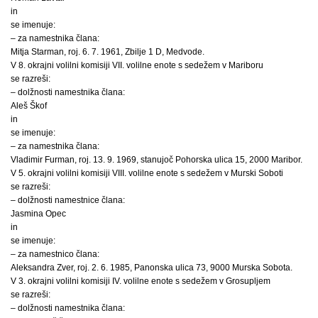
in
se imenuje:
– za namestnika člana:
Mitja Starman, roj. 6. 7. 1961, Zbilje 1 D, Medvode.
V 8. okrajni volilni komisiji VII. volilne enote s sedežem v Mariboru
se razreši:
– dolžnosti namestnika člana:
Aleš Škof
in
se imenuje:
– za namestnika člana:
Vladimir Furman, roj. 13. 9. 1969, stanujoč Pohorska ulica 15, 2000 Maribor.
V 5. okrajni volilni komisiji VIII. volilne enote s sedežem v Murski Soboti
se razreši:
– dolžnosti namestnice člana:
Jasmina Opec
in
se imenuje:
– za namestnico člana:
Aleksandra Zver, roj. 2. 6. 1985, Panonska ulica 73, 9000 Murska Sobota.
V 3. okrajni volilni komisiji IV. volilne enote s sedežem v Grosupljem
se razreši:
– dolžnosti namestnika člana: