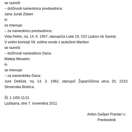
se razreši:
– dolžnosti namestnice predsednice:
Jana Jurak Zidarn
in
se imenuje:
– za namestnico predsednice:
Vida Petrin, roj. 14. 6. 1957, stanujoča Loke 19, 333 Ljubno ob Savinji.
V volilni komisiji VII. volilne enote s sedežem Maribor
se razreši:
– dolžnosti namestnice člana:
Mateja Mesarec
in
se imenuje:
– za namestnika člana:
Jure Detiček, roj. 14. 3. 1982, stanujoč Župančičeva ulica 20, 2310
Slovenska Bistrica.
Št. 1-1/00-11/11
Ljubljana, dne 7. novembra 2011
Anton Gašper Frantar l.r.
Predsednik