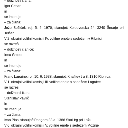
– dolžnosti člana:
Igor Cesar
in
se imenuje:
– za člana:
Jože Božiček, roj. 5. 4. 1970, stanujoč Kolodvorska 24, 3240 Šmarje pri
Jelšah.
V 2. okrajni volilni komisiji IV. volilne enote s sedežem v Ribnici
se razreši:
– dolžnosti članice:
Irma Grbec
in
se imenuje:
– za člana:
Franc Lapajne, roj. 10. 6. 1938, stanujoč Knafljev trg 8, 1310 Ribnica.
V 1. okrajni volilni komisiji III. volilne enote s sedežem Logatec
se razreši:
– dolžnosti člana:
Stanislav Pavlič
in
se imenuje:
– za člana:
Ivan Plos, stanujoč Podgora 33 a, 1386 Stari trg pri Ložu.
V 6. okrajni volilni komisiji V. volilne enote s sedežem Mozirje