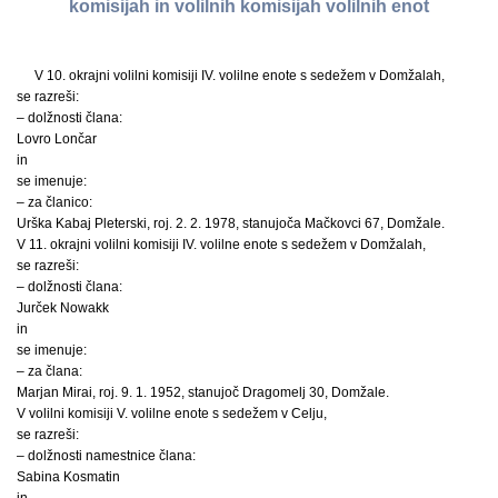
komisijah in volilnih komisijah volilnih enot
V 10. okrajni volilni komisiji IV. volilne enote s sedežem v Domžalah,
se razreši:
– dolžnosti člana:
Lovro Lončar
in
se imenuje:
– za članico:
Urška Kabaj Pleterski, roj. 2. 2. 1978, stanujoča Mačkovci 67, Domžale.
V 11. okrajni volilni komisiji IV. volilne enote s sedežem v Domžalah,
se razreši:
– dolžnosti člana:
Jurček Nowakk
in
se imenuje:
– za člana:
Marjan Mirai, roj. 9. 1. 1952, stanujoč Dragomelj 30, Domžale.
V volilni komisiji V. volilne enote s sedežem v Celju,
se razreši:
– dolžnosti namestnice člana:
Sabina Kosmatin
in