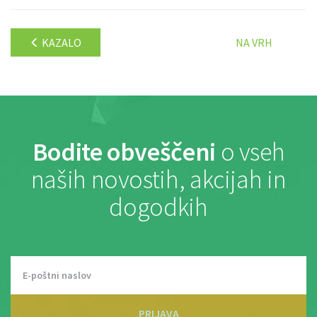
KAZALO
NA VRH
Bodite obveščeni
o vseh
naših novostih, akcijah in
dogodkih
PRIJAVA