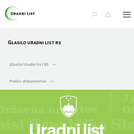
G
LASILO URADNI LIST RS
Glasilo Uradni list RS
Preklic dokumentov