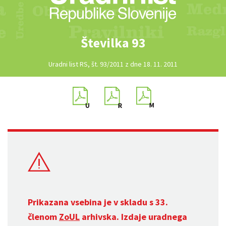
Številka 93
Uradni list RS, št. 93/2011 z dne 18. 11. 2011
Prikazana vsebina je v skladu s 33.
členom
ZoUL
arhivska. Izdaje uradnega