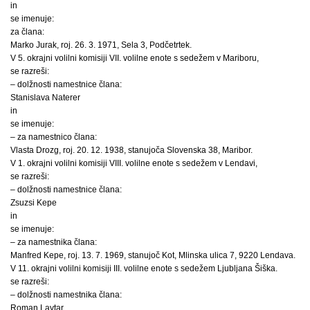
in
se imenuje:
za člana:
Marko Jurak, roj. 26. 3. 1971, Sela 3, Podčetrtek.
V 5. okrajni volilni komisiji VII. volilne enote s sedežem v Mariboru,
se razreši:
– dolžnosti namestnice člana:
Stanislava Naterer
in
se imenuje:
– za namestnico člana:
Vlasta Drozg, roj. 20. 12. 1938, stanujoča Slovenska 38, Maribor.
V 1. okrajni volilni komisiji VIII. volilne enote s sedežem v Lendavi,
se razreši:
– dolžnosti namestnice člana:
Zsuzsi Kepe
in
se imenuje:
– za namestnika člana:
Manfred Kepe, roj. 13. 7. 1969, stanujoč Kot, Mlinska ulica 7, 9220 Lendava.
V 11. okrajni volilni komisiji III. volilne enote s sedežem Ljubljana Šiška.
se razreši:
– dolžnosti namestnika člana:
Roman Lavtar