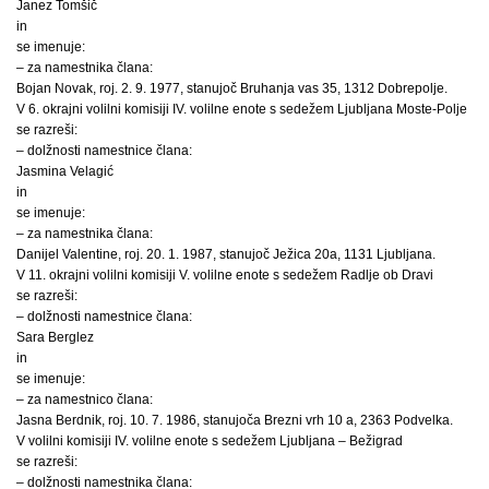
Janez Tomšič
in
se imenuje:
– za namestnika člana:
Bojan Novak, roj. 2. 9. 1977, stanujoč Bruhanja vas 35, 1312 Dobrepolje.
V 6. okrajni volilni komisiji IV. volilne enote s sedežem Ljubljana Moste-Polje
se razreši:
– dolžnosti namestnice člana:
Jasmina Velagić
in
se imenuje:
– za namestnika člana:
Danijel Valentine, roj. 20. 1. 1987, stanujoč Ježica 20a, 1131 Ljubljana.
V 11. okrajni volilni komisiji V. volilne enote s sedežem Radlje ob Dravi
se razreši:
– dolžnosti namestnice člana:
Sara Berglez
in
se imenuje:
– za namestnico člana:
Jasna Berdnik, roj. 10. 7. 1986, stanujoča Brezni vrh 10 a, 2363 Podvelka.
V volilni komisiji IV. volilne enote s sedežem Ljubljana – Bežigrad
se razreši:
– dolžnosti namestnika člana: