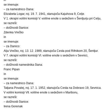
se imenuje:
– za namestnico člana:
Elizabeta Logar, roj. 19. 7. 1941, stanujoča Kajuhova 9, Celje.
V 1. okrajni volilni komisiji V. volilne enote s sedežem v Šentjurju pri Celju,
se razreši:
– dolžnosti članice:
Zdenka Vrečko
in
se imenuje:
– za članico:
Alja Vrečko, roj. 13. 12. 1989, stanujoča Cesta pod Rifnikom 20, Šentjur.
V 7. okrajni volilni komisiji VI. volilne enote s sedežem v Sevnici,
se razreši:
– dolžnosti namestnika člana:
Franc Pipan
in
se imenuje:
– za namestnico člana:
Tatjana Povalej, roj. 17. 1. 1952, stanujoča Cesta na Dobravo 19, Sevnica.
V volilni komisiji VII. volilne enote s sedežem v Mariboru,
se razreši:
– dolžnosti članice:
Irena Gorenak