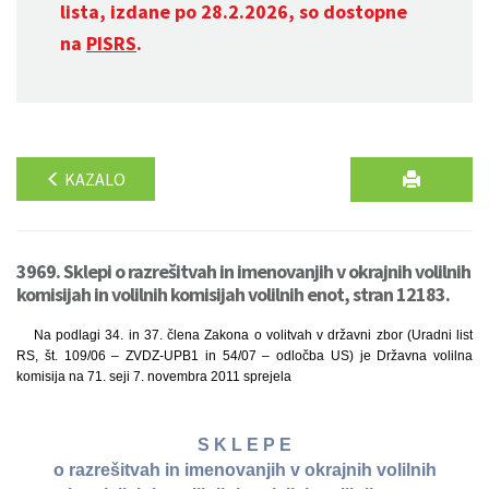
lista, izdane po 28.2.2026, so dostopne
na
PISRS
.
KAZALO
3969. Sklepi o razrešitvah in imenovanjih v okrajnih volilnih
komisijah in volilnih komisijah volilnih enot, stran 12183.
Na podlagi 34. in 37. člena Zakona o volitvah v državni zbor (Uradni list
RS, št. 109/06 – ZVDZ-UPB1 in 54/07 – odločba US) je Državna volilna
komisija na 71. seji 7. novembra 2011 sprejela
S K L E P E
o razrešitvah in imenovanjih v okrajnih volilnih