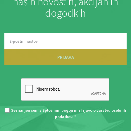
naših novostih, akcijah in
dogodkih
PRIJAVA
Seznanjen sem s
Splošnimi pogoji
in z
Izjavo o varstvu osebnih
podatkov
. *