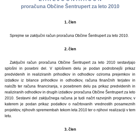
proračuna Občine Šentrupert za leto 2010
1. člen
Sprejme se zaključni račun proračuna Občine Šentrupert za leto 2010.
2. člen
Zaključni račun proračuna Občine Šentrupert za leto 2010 sestavljajo
splošni in posebni del. V splošnem delu je podan podrobnejši prikaz
predvidenih in realiziranih prihodkov in odhodkov oziroma prejemkov in
izdatkov iz bilance prihodkov in odhodkov, računa finančnih terjatev in
naložb ter računa financiranja, v posebnem delu pa prikaz predvidenih in
realiziranih odhodkov in drugih izdatkov proračuna Občine Šentrupert za leto
2010. Sestavni del zaključnega računa je tudi načrt razvojnih programov, v
katerem je podan prikaz podatkov o načrtovanih vrednostih posameznih
projektov, njihovih spremembah tekom leta 2010 ter o njihovi realizaciji v tem
letu.
3. člen