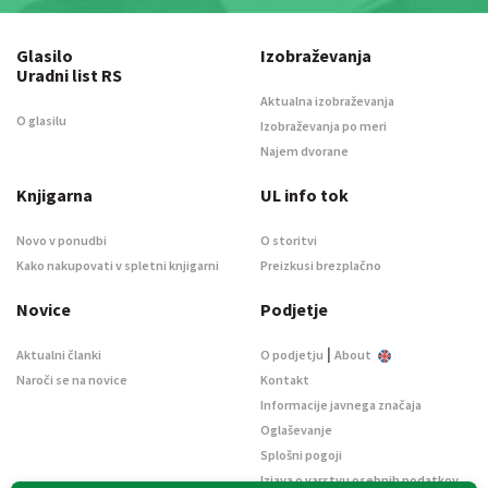
Glasilo
Izobraževanja
Uradni list RS
Aktualna izobraževanja
O glasilu
Izobraževanja po meri
Najem dvorane
Knjigarna
UL info tok
Novo v ponudbi
O storitvi
Kako nakupovati v spletni knjigarni
Preizkusi brezplačno
Novice
Podjetje
|
Aktualni članki
O podjetju
About
Naroči se na novice
Kontakt
Informacije javnega značaja
Oglaševanje
Splošni pogoji
Izjava o varstvu osebnih podatkov