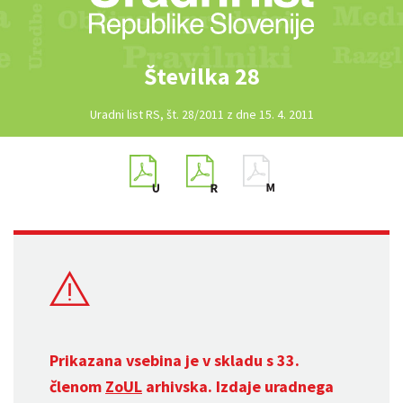
Številka 28
Uradni list RS, št. 28/2011 z dne 15. 4. 2011
Prikazana vsebina je v skladu s 33.
členom
ZoUL
arhivska. Izdaje uradnega