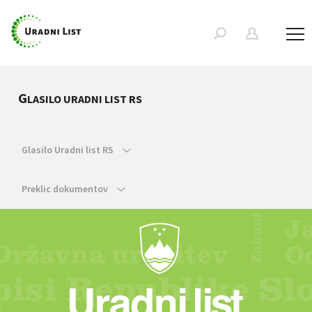
G
LASILO URADNI LIST RS
Glasilo Uradni list RS
Preklic dokumentov