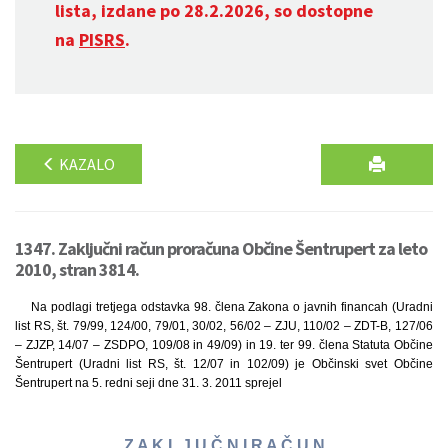
lista, izdane po 28.2.2026, so dostopne
na
PISRS
.
KAZALO
1347. Zaključni račun proračuna Občine Šentrupert za leto
2010, stran 3814.
Na podlagi tretjega odstavka 98. člena Zakona o javnih financah (Uradni
list RS, št. 79/99, 124/00, 79/01, 30/02, 56/02 – ZJU, 110/02 – ZDT-B, 127/06
– ZJZP, 14/07 – ZSDPO, 109/08 in 49/09) in 19. ter 99. člena Statuta Občine
Šentrupert (Uradni list RS, št. 12/07 in 102/09) je Občinski svet Občine
Šentrupert na 5. redni seji dne 31. 3. 2011 sprejel
Z A K L J U Č N I R A Č U N