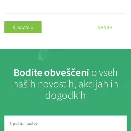
KAZALO
NA VRH
Bodite obveščeni
o vseh
naših novostih, akcijah in
dogodkih