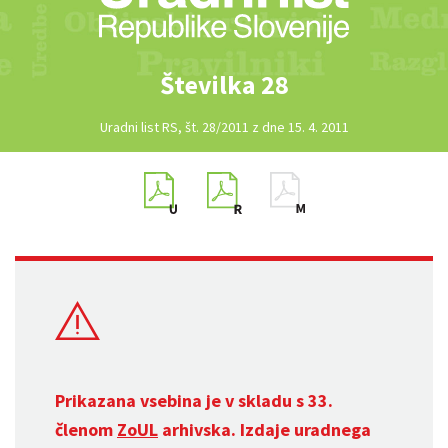
Številka 28
Uradni list RS, št. 28/2011 z dne 15. 4. 2011
Prikazana vsebina je v skladu s 33.
členom
ZoUL
arhivska. Izdaje uradnega