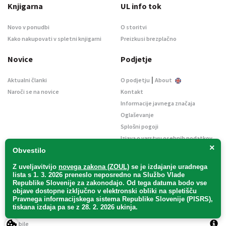
Knjigarna
UL info tok
Novo v ponudbi
O storitvi
Kako nakupovati v spletni knjigarni
Preizkusi brezplačno
Novice
Podjetje
|
Aktualni članki
O podjetju
About
Naroči se na novice
Kontakt
Informacije javnega značaja
Oglaševanje
Splošni pogoji
Izjava o varstvu osebnih podatkov
×
E-dražbe
Obvestilo
Z uveljavitvijo
novega zakona (ZOUL)
se je
izdajanje uradnega
lista s 1. 3. 2026 preneslo
neposredno
na Službo Vlade
Republike Slovenije za zakonodajo
. Od tega datuma bodo vse
objave dostopne izključno v elektronski obliki na spletišču
Pravnega informacijskega sistema Republike Slovenije (PISRS),
Uradni list d. o. o. – v likvidaciji / Vse pravice pridržane.
tiskana izdaja pa se z 28. 2. 2026 ukinja.
Pravna obvestila
/
Piškotki
/ Avtorji:
TriTim spletna agencija
v sodelovanju z
2Mobile