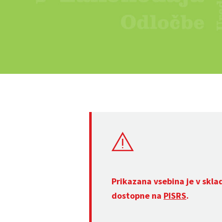
Prikazana vsebina je v skla
dostopne na
PISRS
.