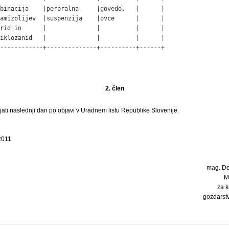
binacija    |peroralna     |govedo,   |      |

amizolijev  |suspenzija    |ovce      |      |

rid in      |              |          |      |

iklozanid   |              |          |      |

------------+--------------+----------+------+
2. člen
ati naslednji dan po objavi v Uradnem listu Republike Slovenije.
 2011
mag. Dej
M
za k
gozdarst