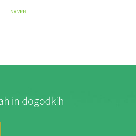
NA VRH
jah in dogodkih