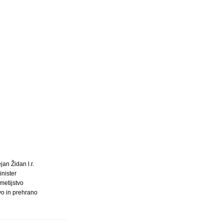
an Židan l.r.
inister
metijstvo
vo in prehrano