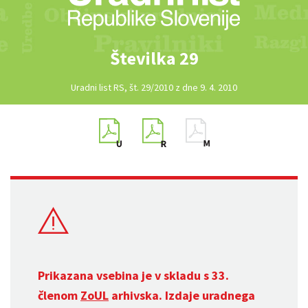
Številka 29
Uradni list RS, št. 29/2010 z dne 9. 4. 2010
Prikazana vsebina je v skladu s 33.
členom
ZoUL
arhivska. Izdaje uradnega