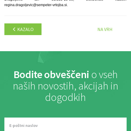
regina.dragoljevic@sempeter-vrtojba.si.
KAZALO
NA VRH
Bodite obveščeni
o vseh
naših novostih, akcijah in
dogodkih