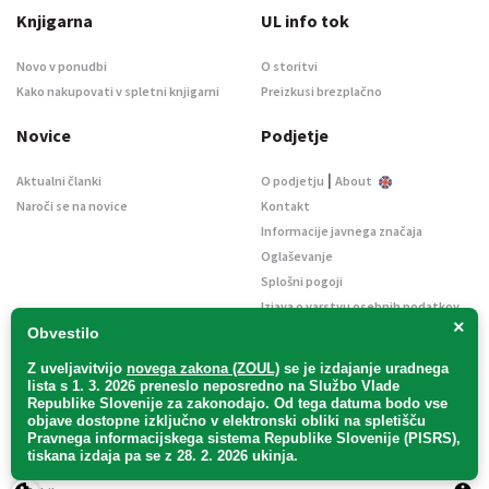
Knjigarna
UL info tok
Novo v ponudbi
O storitvi
Kako nakupovati v spletni knjigarni
Preizkusi brezplačno
Novice
Podjetje
|
Aktualni članki
O podjetju
About
Naroči se na novice
Kontakt
Informacije javnega značaja
Oglaševanje
Splošni pogoji
Izjava o varstvu osebnih podatkov
×
E-dražbe
Obvestilo
Z uveljavitvijo
novega zakona (ZOUL)
se je
izdajanje uradnega
lista s 1. 3. 2026 preneslo
neposredno
na Službo Vlade
Republike Slovenije za zakonodajo
. Od tega datuma bodo vse
objave dostopne izključno v elektronski obliki na spletišču
Pravnega informacijskega sistema Republike Slovenije (PISRS),
Uradni list d. o. o. – v likvidaciji / Vse pravice pridržane.
tiskana izdaja pa se z 28. 2. 2026 ukinja.
Pravna obvestila
/
Piškotki
/ Avtorji:
TriTim spletna agencija
v sodelovanju z