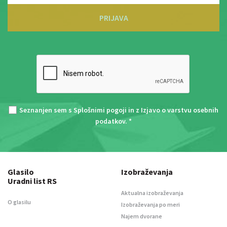
PRIJAVA
Seznanjen sem s
Splošnimi pogoji
in z
Izjavo o varstvu osebnih
podatkov
. *
Glasilo
Izobraževanja
Uradni list RS
Aktualna izobraževanja
O glasilu
Izobraževanja po meri
Najem dvorane