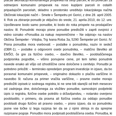
plačati akontacijo komunalnega prispevka na svoji parceli, ki bo povečan za
odmerjeni komunalni prispevek na novo kupljeni parceli in ostalih
pripadajočih parcelah, skladno s prostorsko ureditvijo lokacijskega načrta
Občinski lokacijski načrt – Smete v Šempetru pri Gorici, z dne 28. april 2005.
II. Rok za zbiranje ponudb je vključno do srede, 21. aprila 2010, do 12. ure.
Upoštevane bodo samo ponudbe, ki bodo do roka prispele na prodajalčev
naslov. III. Ponudniki morajo pisne ponudbe predložiti v zaprti ovojnici z
vidno oznako »Ponudba za nakup nepremičnine – Ne odpiraj« na naslov
Občina Šempeter - Vrtojba, Trg Ivana Roba 3a, 5290 Šempeter pri Gorici. IV.
Pisna ponudba mora vsebovati: – podatke o ponudniku, naziv in sedež
(OBR-1), – podatke o odgovorni osebi ponudnika, – matično številko ali
EMŠO, če gre za fizično osebo, – davčno številko, – pooblaščenega
podpisnika pogodbe, – višino ponujene cene, pri tem lahko ponudnik
navede enako ali višjo od izhodiščne cene določene s cenitvijo. Ponudbi je
potrebno priložiti: – terminsko opredeljen program investicije in izjavo, da bo
poravnal komunalni prispevek, – originalno dokazilo o plačilu varščine in
navedbo št. računa za primer vračila varščine, – pravne osebe morajo
predložiti izpisek iz sodnega registra, ki ne sme biti starejši od treh mesecev
od zadnjega dne, določenega za vložitev ponudbe, samostojni podjetniki
izpis iz registra, fizične osebe potrdilo o državljanstvu, – notarsko overjeno
pooblastilo, v primeru, da pravna ali fizična oseba za oddajo ponudbe
pooblasti drugo fizično ali pravno osebo, – pisno izjavo, da so ponudniku
jasne vse točke iz tega razpisa ter da se z njimi strinja in da sprejme
razpisane pogoje. Ponudbo mora podpisati pooblaščena oseba. Ponudba, ki