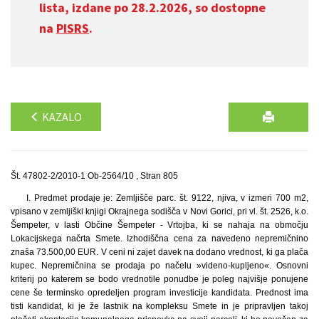
lista, izdane po 28.2.2026, so dostopne
na
PISRS
.
KAZALO
Št. 47802-2/2010-1 Ob-2564/10 , Stran 805
I. Predmet prodaje je: Zemljišče parc. št. 9122, njiva, v izmeri 700 m2,
vpisano v zemljiški knjigi Okrajnega sodišča v Novi Gorici, pri vl. št. 2526, k.o.
Šempeter, v lasti Občine Šempeter - Vrtojba, ki se nahaja na območju
Lokacijskega načrta Smete. Izhodiščna cena za navedeno nepremičnino
znaša 73.500,00 EUR. V ceni ni zajet davek na dodano vrednost, ki ga plača
kupec. Nepremičnina se prodaja po načelu »videno-kupljeno«. Osnovni
kriterij po katerem se bodo vrednotile ponudbe je poleg najvišje ponujene
cene še terminsko opredeljen program investicije kandidata. Prednost ima
tisti kandidat, ki je že lastnik na kompleksu Smete in je pripravljen takoj