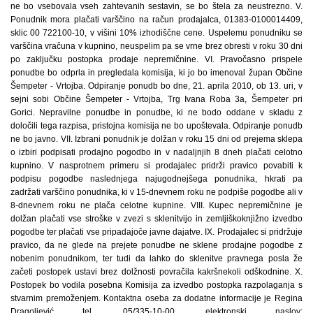
ne bo vsebovala vseh zahtevanih sestavin, se bo štela za neustrezno. V.
Ponudnik mora plačati varščino na račun prodajalca, 01383-0100014409,
sklic 00 722100-10, v višini 10% izhodiščne cene. Uspelemu ponudniku se
varščina vračuna v kupnino, neuspelim pa se vrne brez obresti v roku 30 dni
po zaključku postopka prodaje nepremičnine. VI. Pravočasno prispele
ponudbe bo odprla in pregledala komisija, ki jo bo imenoval župan Občine
Šempeter - Vrtojba. Odpiranje ponudb bo dne, 21. aprila 2010, ob 13. uri, v
sejni sobi Občine Šempeter - Vrtojba, Trg Ivana Roba 3a, Šempeter pri
Gorici. Nepravilne ponudbe in ponudbe, ki ne bodo oddane v skladu z
določili tega razpisa, pristojna komisija ne bo upoštevala. Odpiranje ponudb
ne bo javno. VII. Izbrani ponudnik je dolžan v roku 15 dni od prejema sklepa
o izbiri podpisati prodajno pogodbo in v nadaljnjih 8 dneh plačati celotno
kupnino. V nasprotnem primeru si prodajalec pridrži pravico povabiti k
podpisu pogodbe naslednjega najugodnejšega ponudnika, hkrati pa
zadržati varščino ponudnika, ki v 15-dnevnem roku ne podpiše pogodbe ali v
8-dnevnem roku ne plača celotne kupnine. VIII. Kupec nepremičnine je
dolžan plačati vse stroške v zvezi s sklenitvijo in zemljiškoknjižno izvedbo
pogodbe ter plačati vse pripadajoče javne dajatve. IX. Prodajalec si pridržuje
pravico, da ne glede na prejete ponudbe ne sklene prodajne pogodbe z
nobenim ponudnikom, ter tudi da lahko do sklenitve pravnega posla že
začeti postopek ustavi brez dolžnosti povračila kakršnekoli odškodnine. X.
Postopek bo vodila posebna Komisija za izvedbo postopka razpolaganja s
stvarnim premoženjem. Kontaktna oseba za dodatne informacije je Regina
Dragoljević tel. 05/335-10-00, elektronski naslov: