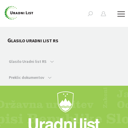
G
LASILO URADNI LIST RS
Glasilo Uradni list RS
Preklic dokumentov