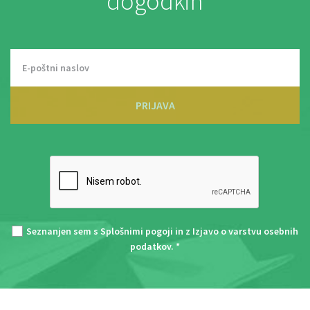
dogodkih
PRIJAVA
Seznanjen sem s
Splošnimi pogoji
in z
Izjavo o varstvu osebnih
podatkov
. *