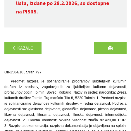
lista, izdane po 28.2.2026, so dostopne
na
PISRS
.
KAZALO
Ob-2584/10 , Stran 797
Predmet razpisa je sofinanciranje programov ljubiteljskih kulturnih
društev iz sredstev, zagotovljenih za ljubiteljske kulturne dejavnosti,
proračunov občin Tolmin, Bovec, Kobarid. Naziv in sedež naročnika: Zveza
kulturnih društev Tolmin, Trg maršala Tita 8, 5220 Tolmin. 1. Predmet razpisa
je sofinanciranje dejavnosti kulturnih društev: – redna dejavnost. Področja
dejavnosti so: glasbena dejavnost, gledališka dejavnost, plesna dejavnost,
likovna dejavnost, literarna dejavnost, filmska dejavnost, intermedijska
dejavnost. 2. Okvirna vrednost: okvirna vrednost znaša 92.423,00 EUR.
3. Razpisna dokumentacija: razpisna dokumentacija je objavljena na spletni