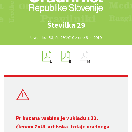
Številka 29
Uradni list RS, št. 29/2010 z dne 9. 4. 2010
Prikazana vsebina je v skladu s 33.
členom
ZoUL
arhivska. Izdaje uradnega