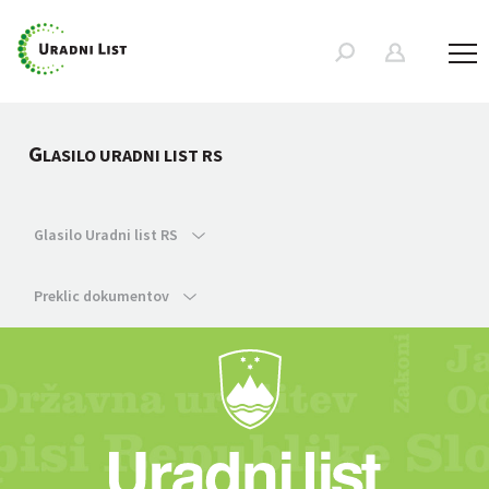
G
LASILO URADNI LIST RS
Glasilo Uradni list RS
Preklic dokumentov