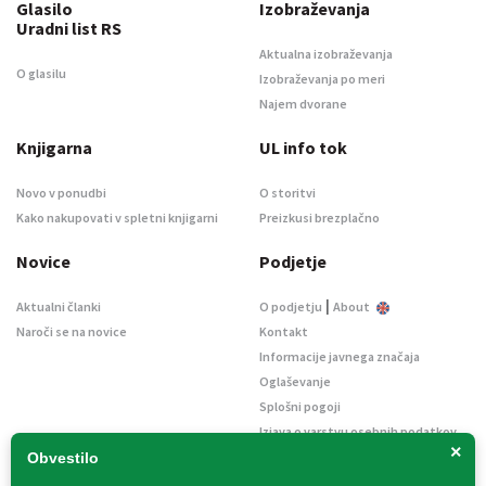
Glasilo
Izobraževanja
Uradni list RS
Aktualna izobraževanja
O glasilu
Izobraževanja po meri
Najem dvorane
Knjigarna
UL info tok
Novo v ponudbi
O storitvi
Kako nakupovati v spletni knjigarni
Preizkusi brezplačno
Novice
Podjetje
|
Aktualni članki
O podjetju
About
Naroči se na novice
Kontakt
Informacije javnega značaja
Oglaševanje
Splošni pogoji
Izjava o varstvu osebnih podatkov
×
E-dražbe
Obvestilo