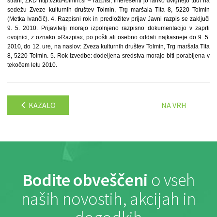
strani, ZKD http://zkd-tolmin.si – razpisi; interesenti jo lahko dvignejo tudi na
sedežu Zveze kulturnih društev Tolmin, Trg maršala Tita 8, 5220 Tolmin
(Metka Ivančič). 4. Razpisni rok in predložitev prijav Javni razpis se zaključi
9. 5. 2010. Prijavitelji morajo izpolnjeno razpisno dokumentacijo v zaprti
ovojnici, z oznako »Razpis«, po pošti ali osebno oddati najkasneje do 9. 5.
2010, do 12. ure, na naslov: Zveza kulturnih društev Tolmin, Trg maršala Tita
8, 5220 Tolmin. 5. Rok izvedbe: dodeljena sredstva morajo biti porabljena v
tekočem letu 2010.
KAZALO
NA VRH
Bodite obveščeni
o vseh
naših novostih, akcijah in