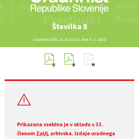
Številka 8
Uradni list RS, št. 8/2010 z dne 5. 2. 2010
Prikazana vsebina je v skladu s 33.
členom
ZoUL
arhivska. Izdaje uradnega