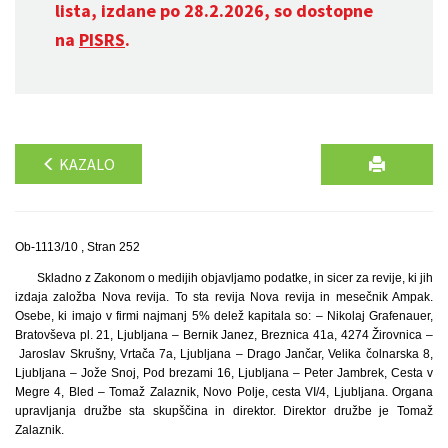
lista, izdane po 28.2.2026, so dostopne
na
PISRS
.
KAZALO
Ob-1113/10 , Stran 252
Skladno z Zakonom o medijih objavljamo podatke, in sicer za revije, ki jih
izdaja založba Nova revija. To sta revija Nova revija in mesečnik Ampak.
Osebe, ki imajo v firmi najmanj 5% delež kapitala so: – Nikolaj Grafenauer,
Bratovševa pl. 21, Ljubljana – Bernik Janez, Breznica 41a, 4274 Žirovnica –
Jaroslav Skrušny, Vrtača 7a, Ljubljana – Drago Jančar, Velika čolnarska 8,
Ljubljana – Jože Snoj, Pod brezami 16, Ljubljana – Peter Jambrek, Cesta v
Megre 4, Bled – Tomaž Zalaznik, Novo Polje, cesta VI/4, Ljubljana. Organa
upravljanja družbe sta skupščina in direktor. Direktor družbe je Tomaž
Zalaznik.