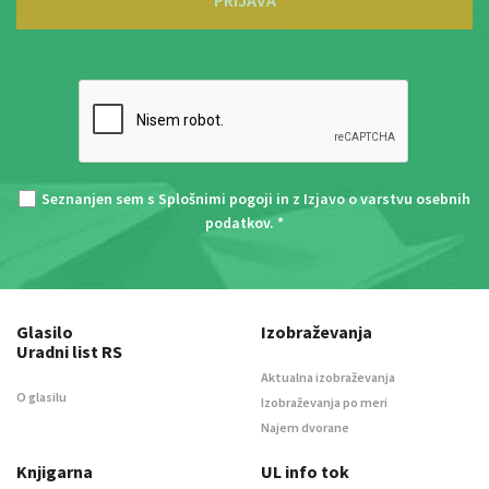
PRIJAVA
Seznanjen sem s
Splošnimi pogoji
in z
Izjavo o varstvu osebnih
podatkov
. *
Glasilo
Izobraževanja
Uradni list RS
Aktualna izobraževanja
O glasilu
Izobraževanja po meri
Najem dvorane
Knjigarna
UL info tok