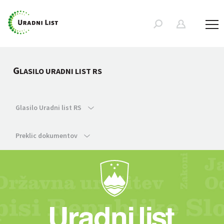
G
LASILO URADNI LIST RS
Glasilo Uradni list RS
Preklic dokumentov