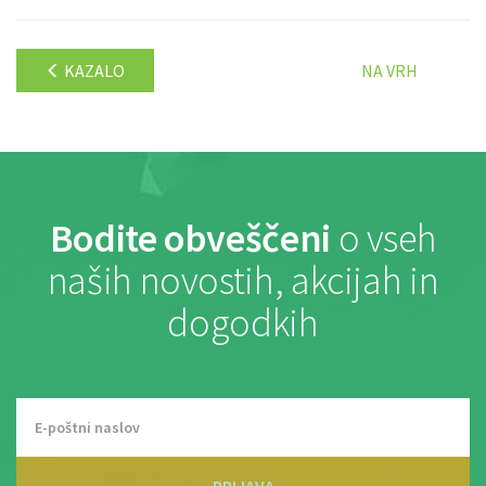
KAZALO
NA VRH
Bodite obveščeni
o vseh
naših novostih, akcijah in
dogodkih