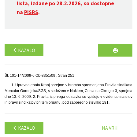
lista, izdane po 28.2.2026, so dostopne
na
PISRS
.
KAZALO
Št. 101-14/2009-6 Ob-8351/09 , Stran 251
1. Upravna enota Kranj sprejme v hrambo spremenjena Pravila sindikata
Mercator Gorenjska/SGS, s sedežem v Naklem, Cesta na Okroglo 3, sprejeta
dne 13. 6. 2009. 2. Pravila iz prvega odstavka se vpišejo v evidenco statutov
in pravil sindikatov pri tem organu, pod zaporedno številko 191.
KAZALO
NA VRH