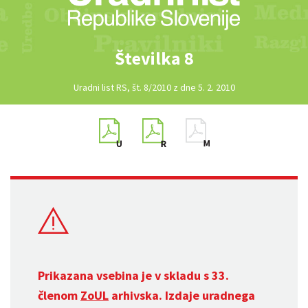
Številka 8
Uradni list RS, št. 8/2010 z dne 5. 2. 2010
Prikazana vsebina je v skladu s 33.
členom
ZoUL
arhivska. Izdaje uradnega