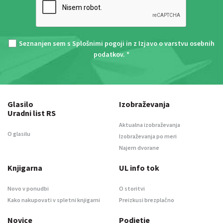
Seznanjen sem s
Splošnimi pogoji
in z
Izjavo o varstvu osebnih
podatkov
. *
Glasilo
Izobraževanja
Uradni list RS
Aktualna izobraževanja
O glasilu
Izobraževanja po meri
Najem dvorane
Knjigarna
UL info tok
Novo v ponudbi
O storitvi
Kako nakupovati v spletni knjigarni
Preizkusi brezplačno
Novice
Podjetje