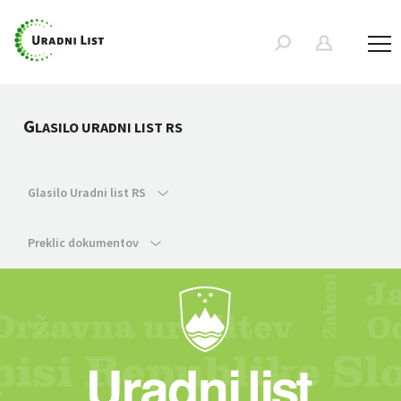
G
LASILO URADNI LIST RS
Glasilo Uradni list RS
Preklic dokumentov