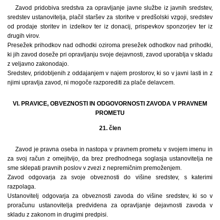
Zavod pridobiva sredstva za opravljanje javne službe iz javnih sredstev,
sredstev ustanovitelja, plačil staršev za storitve v predšolski vzgoji, sredstev
od prodaje storitev in izdelkov ter iz donacij, prispevkov sponzorjev ter iz
drugih virov.
Presežek prihodkov nad odhodki oziroma presežek odhodkov nad prihodki,
ki jih zavod doseže pri opravljanju svoje dejavnosti, zavod uporablja v skladu
z veljavno zakonodajo.
Sredstev, pridobljenih z oddajanjem v najem prostorov, ki so v javni lasti in z
njimi upravlja zavod, ni mogoče razporediti za plače delavcem.
VI. PRAVICE, OBVEZNOSTI IN ODGOVORNOSTI ZAVODA V PRAVNEM
PROMETU
21. člen
Zavod je pravna oseba in nastopa v pravnem prometu v svojem imenu in
za svoj račun z omejitvijo, da brez predhodnega soglasja ustanovitelja ne
sme sklepati pravnih poslov v zvezi z nepremičnim premoženjem.
Zavod odgovarja za svoje obveznosti do višine sredstev, s katerimi
razpolaga.
Ustanovitelj odgovarja za obveznosti zavoda do višine sredstev, ki so v
proračunu ustanovitelja predvidena za opravljanje dejavnosti zavoda v
skladu z zakonom in drugimi predpisi.