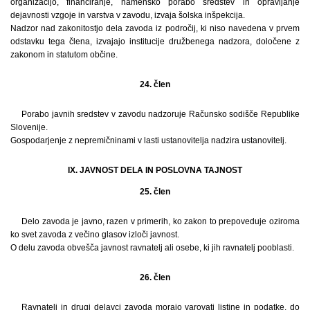
organizacijo, financiranje, namensko porabo sredstev in opravljanje
dejavnosti vzgoje in varstva v zavodu, izvaja šolska inšpekcija.
Nadzor nad zakonitostjo dela zavoda iz področij, ki niso navedena v prvem
odstavku tega člena, izvajajo institucije družbenega nadzora, določene z
zakonom in statutom občine.
24. člen
Porabo javnih sredstev v zavodu nadzoruje Računsko sodišče Republike
Slovenije.
Gospodarjenje z nepremičninami v lasti ustanovitelja nadzira ustanovitelj.
IX. JAVNOST DELA IN POSLOVNA TAJNOST
25. člen
Delo zavoda je javno, razen v primerih, ko zakon to prepoveduje oziroma
ko svet zavoda z večino glasov izloči javnost.
O delu zavoda obvešča javnost ravnatelj ali osebe, ki jih ravnatelj pooblasti.
26. člen
Ravnatelj in drugi delavci zavoda morajo varovati listine in podatke, do