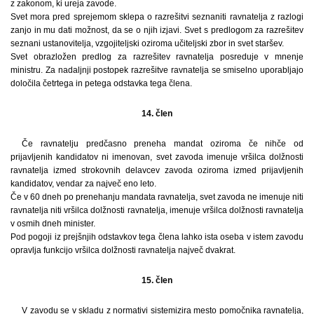
z zakonom, ki ureja zavode.
Svet mora pred sprejemom sklepa o razrešitvi seznaniti ravnatelja z razlogi
zanjo in mu dati možnost, da se o njih izjavi. Svet s predlogom za razrešitev
seznani ustanovitelja, vzgojiteljski oziroma učiteljski zbor in svet staršev.
Svet obrazložen predlog za razrešitev ravnatelja posreduje v mnenje
ministru. Za nadaljnji postopek razrešitve ravnatelja se smiselno uporabljajo
določila četrtega in petega odstavka tega člena.
14. člen
Če ravnatelju predčasno preneha mandat oziroma če nihče od
prijavljenih kandidatov ni imenovan, svet zavoda imenuje vršilca dolžnosti
ravnatelja izmed strokovnih delavcev zavoda oziroma izmed prijavljenih
kandidatov, vendar za največ eno leto.
Če v 60 dneh po prenehanju mandata ravnatelja, svet zavoda ne imenuje niti
ravnatelja niti vršilca dolžnosti ravnatelja, imenuje vršilca dolžnosti ravnatelja
v osmih dneh minister.
Pod pogoji iz prejšnjih odstavkov tega člena lahko ista oseba v istem zavodu
opravlja funkcijo vršilca dolžnosti ravnatelja največ dvakrat.
15. člen
V zavodu se v skladu z normativi sistemizira mesto pomočnika ravnatelja,