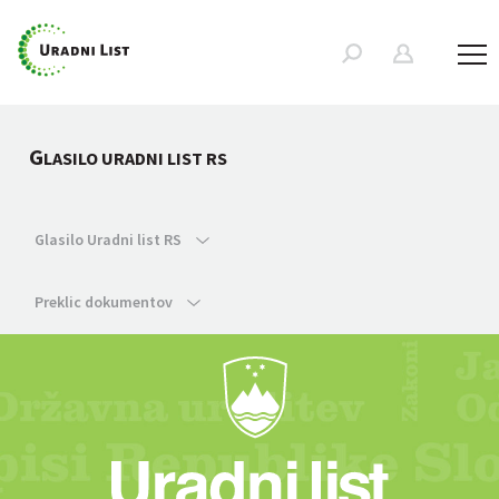
G
LASILO URADNI LIST RS
Glasilo Uradni list RS
Preklic dokumentov