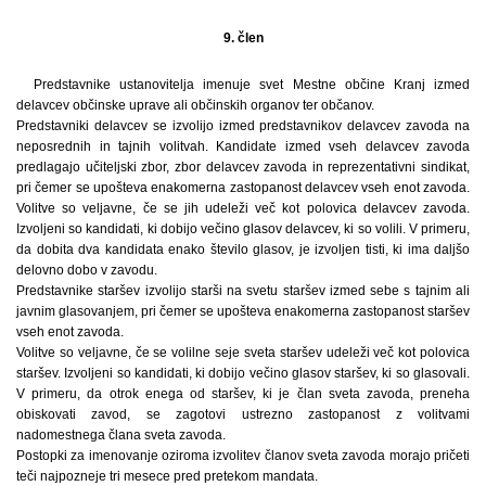
9. člen
Predstavnike ustanovitelja imenuje svet Mestne občine Kranj izmed
delavcev občinske uprave ali občinskih organov ter občanov.
Predstavniki delavcev se izvolijo izmed predstavnikov delavcev zavoda na
neposrednih in tajnih volitvah. Kandidate izmed vseh delavcev zavoda
predlagajo učiteljski zbor, zbor delavcev zavoda in reprezentativni sindikat,
pri čemer se upošteva enakomerna zastopanost delavcev vseh enot zavoda.
Volitve so veljavne, če se jih udeleži več kot polovica delavcev zavoda.
Izvoljeni so kandidati, ki dobijo večino glasov delavcev, ki so volili. V primeru,
da dobita dva kandidata enako število glasov, je izvoljen tisti, ki ima daljšo
delovno dobo v zavodu.
Predstavnike staršev izvolijo starši na svetu staršev izmed sebe s tajnim ali
javnim glasovanjem, pri čemer se upošteva enakomerna zastopanost staršev
vseh enot zavoda.
Volitve so veljavne, če se volilne seje sveta staršev udeleži več kot polovica
staršev. Izvoljeni so kandidati, ki dobijo večino glasov staršev, ki so glasovali.
V primeru, da otrok enega od staršev, ki je član sveta zavoda, preneha
obiskovati zavod, se zagotovi ustrezno zastopanost z volitvami
nadomestnega člana sveta zavoda.
Postopki za imenovanje oziroma izvolitev članov sveta zavoda morajo pričeti
teči najpozneje tri mesece pred pretekom mandata.