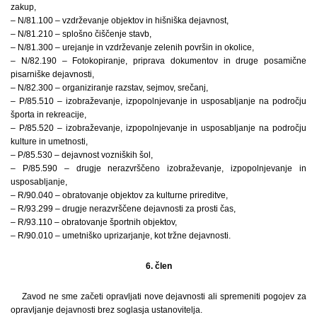
zakup,
– N/81.100 – vzdrževanje objektov in hišniška dejavnost,
– N/81.210 – splošno čiščenje stavb,
– N/81.300 – urejanje in vzdrževanje zelenih površin in okolice,
– N/82.190 – Fotokopiranje, priprava dokumentov in druge posamične
pisarniške dejavnosti,
– N/82.300 – organiziranje razstav, sejmov, srečanj,
– P/85.510 – izobraževanje, izpopolnjevanje in usposabljanje na področju
športa in rekreacije,
– P/85.520 – izobraževanje, izpopolnjevanje in usposabljanje na področju
kulture in umetnosti,
– P/85.530 – dejavnost vozniških šol,
– P/85.590 – drugje nerazvrščeno izobraževanje, izpopolnjevanje in
usposabljanje,
– R/90.040 – obratovanje objektov za kulturne prireditve,
– R/93.299 – drugje nerazvrščene dejavnosti za prosti čas,
– R/93.110 – obratovanje športnih objektov,
– R/90.010 – umetniško uprizarjanje, kot tržne dejavnosti.
6. člen
Zavod ne sme začeti opravljati nove dejavnosti ali spremeniti pogojev za
opravljanje dejavnosti brez soglasja ustanovitelja.