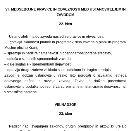
VII. MEDSEBOJNE PRAVICE IN OBVEZNOSTI MED USTANOVITELJEM IN
ZAVODOM
22. člen
Ustanovitelj ima do zavoda naslednje pravice in obveznosti:
– ugotavlja skladnost planov in programov dela zavoda s plani in programi
Mestne občine Kranj,
– spremlja in nadzira namenskost in gospodarnost porabe sredstev,
– odloča o statusnih spremembah zavoda,
– daje soglasje k spremembam dejavnosti,
– opravlja druge zadeve v skladu s tem odlokom in drugimi predpisi.
Zavod je dolžan ustanovitelju vsako leto poročati o izvajanju letnega
delovnega načrta in razvoja zavoda. Zavod je dolžan posredovati
ustanovitelju podatke, potrebne za spremljanje in financiranje dejavnosti, ter
v statistične namene.
VIII. NADZOR
23. člen
Nadzor nad izvajanjem zakonov, drugih predpisov in aktov, ki urejajo