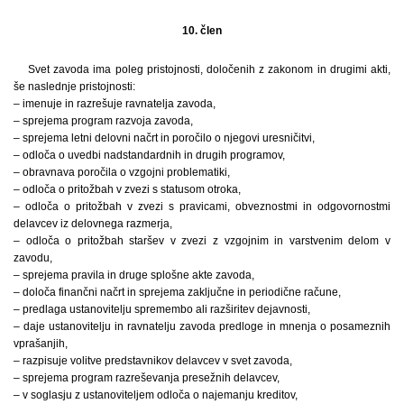
10. člen
Svet zavoda ima poleg pristojnosti, določenih z zakonom in drugimi akti,
še naslednje pristojnosti:
– imenuje in razrešuje ravnatelja zavoda,
– sprejema program razvoja zavoda,
– sprejema letni delovni načrt in poročilo o njegovi uresničitvi,
– odloča o uvedbi nadstandardnih in drugih programov,
– obravnava poročila o vzgojni problematiki,
– odloča o pritožbah v zvezi s statusom otroka,
– odloča o pritožbah v zvezi s pravicami, obveznostmi in odgovornostmi
delavcev iz delovnega razmerja,
– odloča o pritožbah staršev v zvezi z vzgojnim in varstvenim delom v
zavodu,
– sprejema pravila in druge splošne akte zavoda,
– določa finančni načrt in sprejema zaključne in periodične račune,
– predlaga ustanovitelju spremembo ali razširitev dejavnosti,
– daje ustanovitelju in ravnatelju zavoda predloge in mnenja o posameznih
vprašanjih,
– razpisuje volitve predstavnikov delavcev v svet zavoda,
– sprejema program razreševanja presežnih delavcev,
– v soglasju z ustanoviteljem odloča o najemanju kreditov,