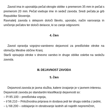
Zavod ima in uporablja pečat okrogle oblike s premerom 35 mm in pečat s
premerom 20 mm. Pečat vsebuje ime in sedež zavoda. Sredi pečata je grb
Republike Slovenije.
Ravnatelj zavoda s sklepom določi število, uporabo, način varovanja in
uničenje pečatov ter določi delavce, ki so zanje odgovorni.
4. člen
Zavod opravlja vzgojno-varstveno dejavnost za predšolske otroke na
območju Mestne občine Kranj.
Starši vpisujejo otroke v dnevno varstvo in druge oblike oskrbe na sedežu
zavoda.
III. DEJAVNOST ZAVODA
5. člen
Dejavnost zavoda je javna služba, katere izvajanje je v javnem interesu.
Dejavnosti zavoda po standardni klasifikaciji dejavnosti so:
– P/ 85.100 – predšolska vzgoja,
– I/ 56.210 – Priložnostna priprava in dostava jedi ter druga oskrba z jedmi,
– L/ 68.200 – oddajanje in obratovanje lastnih ali najetih nepremičnin,