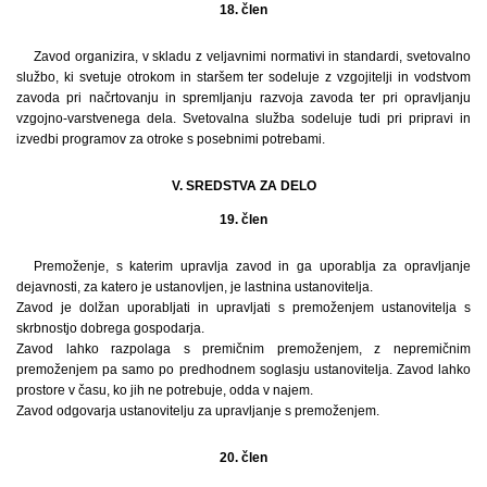
18. člen
Zavod organizira, v skladu z veljavnimi normativi in standardi, svetovalno
službo, ki svetuje otrokom in staršem ter sodeluje z vzgojitelji in vodstvom
zavoda pri načrtovanju in spremljanju razvoja zavoda ter pri opravljanju
vzgojno-varstvenega dela. Svetovalna služba sodeluje tudi pri pripravi in
izvedbi programov za otroke s posebnimi potrebami.
V. SREDSTVA ZA DELO
19. člen
Premoženje, s katerim upravlja zavod in ga uporablja za opravljanje
dejavnosti, za katero je ustanovljen, je lastnina ustanovitelja.
Zavod je dolžan uporabljati in upravljati s premoženjem ustanovitelja s
skrbnostjo dobrega gospodarja.
Zavod lahko razpolaga s premičnim premoženjem, z nepremičnim
premoženjem pa samo po predhodnem soglasju ustanovitelja. Zavod lahko
prostore v času, ko jih ne potrebuje, odda v najem.
Zavod odgovarja ustanovitelju za upravljanje s premoženjem.
20. člen