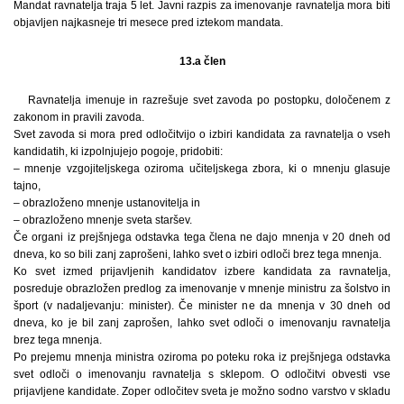
Mandat ravnatelja traja 5 let. Javni razpis za imenovanje ravnatelja mora biti
objavljen najkasneje tri mesece pred iztekom mandata.
13.a člen
Ravnatelja imenuje in razrešuje svet zavoda po postopku, določenem z
zakonom in pravili zavoda.
Svet zavoda si mora pred odločitvijo o izbiri kandidata za ravnatelja o vseh
kandidatih, ki izpolnjujejo pogoje, pridobiti:
– mnenje vzgojiteljskega oziroma učiteljskega zbora, ki o mnenju glasuje
tajno,
– obrazloženo mnenje ustanovitelja in
– obrazloženo mnenje sveta staršev.
Če organi iz prejšnjega odstavka tega člena ne dajo mnenja v 20 dneh od
dneva, ko so bili zanj zaprošeni, lahko svet o izbiri odloči brez tega mnenja.
Ko svet izmed prijavljenih kandidatov izbere kandidata za ravnatelja,
posreduje obrazložen predlog za imenovanje v mnenje ministru za šolstvo in
šport (v nadaljevanju: minister). Če minister ne da mnenja v 30 dneh od
dneva, ko je bil zanj zaprošen, lahko svet odloči o imenovanju ravnatelja
brez tega mnenja.
Po prejemu mnenja ministra oziroma po poteku roka iz prejšnjega odstavka
svet odloči o imenovanju ravnatelja s sklepom. O odločitvi obvesti vse
prijavljene kandidate. Zoper odločitev sveta je možno sodno varstvo v skladu