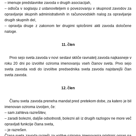
– imenuje predstavnike zavoda v drugih asociacijah,
– odloča v soglasju z ustanoviteljem o povezovanju v skupnost zavodov za
opravljanje skupnih administrativnih in računovodskih nalog za opravljanje
drugih skupnih del,
– opravlja druge z zakonom ter drugimi splošnimi akti zavoda določene
naloge.
11. člen
Prvo sejo sveta zavoda v novi sestavi skliče ravnatelj zavoda najkasneje v
roku 20 dni po izvolitvi oziroma imenovanju vseh članov sveta. Prvo sejo
sveta zavoda vodi do izvolitve predsednika sveta zavoda najstarejši član
sveta zavoda.
12. člen
Članu sveta zavoda preneha mandat pred pretekom dobe, za katero je bil
imenovan oziroma izvoljen, če:
– sam zahteva razrešitev,
– zaradi bolezni, daljše odsotnosti, bolezni ali iz drugih razlogov ne more več
opravljati funkcije člana sveta,
– je razrešen.
Člana sveta zavoda razreši za volitve oziroma imenovanja pristojni organ na