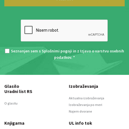
Seznanjen sem s
Splošnimi pogoji
in z
Izjavo o varstvu osebnih
podatkov
. *
Glasilo
Izobraževanja
Uradni list RS
Aktualna izobraževanja
O glasilu
Izobraževanja po meri
Najem dvorane
Knjigarna
UL info tok