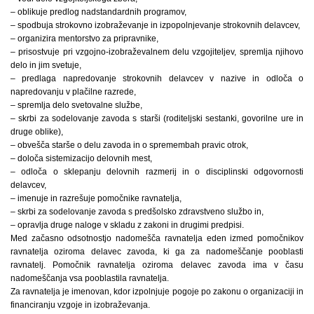
– oblikuje predlog nadstandardnih programov,
– spodbuja strokovno izobraževanje in izpopolnjevanje strokovnih delavcev,
– organizira mentorstvo za pripravnike,
– prisostvuje pri vzgojno-izobraževalnem delu vzgojiteljev, spremlja njihovo
delo in jim svetuje,
– predlaga napredovanje strokovnih delavcev v nazive in odloča o
napredovanju v plačilne razrede,
– spremlja delo svetovalne službe,
– skrbi za sodelovanje zavoda s starši (roditeljski sestanki, govorilne ure in
druge oblike),
– obvešča starše o delu zavoda in o spremembah pravic otrok,
– določa sistemizacijo delovnih mest,
– odloča o sklepanju delovnih razmerij in o disciplinski odgovornosti
delavcev,
– imenuje in razrešuje pomočnike ravnatelja,
– skrbi za sodelovanje zavoda s predšolsko zdravstveno službo in,
– opravlja druge naloge v skladu z zakoni in drugimi predpisi.
Med začasno odsotnostjo nadomešča ravnatelja eden izmed pomočnikov
ravnatelja oziroma delavec zavoda, ki ga za nadomeščanje pooblasti
ravnatelj. Pomočnik ravnatelja oziroma delavec zavoda ima v času
nadomeščanja vsa pooblastila ravnatelja.
Za ravnatelja je imenovan, kdor izpolnjuje pogoje po zakonu o organizaciji in
financiranju vzgoje in izobraževanja.