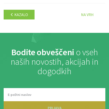
KAZALO
NA VRH
Bodite obveščeni
o vseh
naših novostih, akcijah in
dogodkih
PRIJAVA