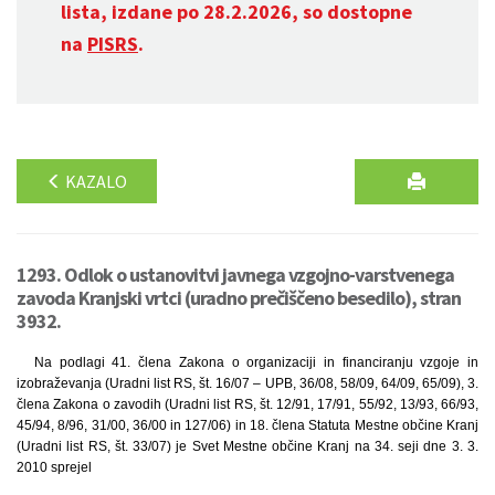
lista, izdane po 28.2.2026, so dostopne
na
PISRS
.
KAZALO
1293. Odlok o ustanovitvi javnega vzgojno-varstvenega
zavoda Kranjski vrtci (uradno prečiščeno besedilo), stran
3932.
Na podlagi 41. člena Zakona o organizaciji in financiranju vzgoje in
izobraževanja (Uradni list RS, št. 16/07 – UPB, 36/08, 58/09, 64/09, 65/09), 3.
člena Zakona o zavodih (Uradni list RS, št. 12/91, 17/91, 55/92, 13/93, 66/93,
45/94, 8/96, 31/00, 36/00 in 127/06) in 18. člena Statuta Mestne občine Kranj
(Uradni list RS, št. 33/07) je Svet Mestne občine Kranj na 34. seji dne 3. 3.
2010 sprejel