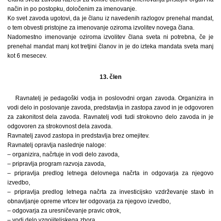
način in po postopku, določenim za imenovanje.
Ko svet zavoda ugotovi, da je članu iz navedenih razlogov prenehal mandat,
o tem obvesti pristojne za imenovanje oziroma izvolitev novega člana.
Nadomestno imenovanje oziroma izvolitev člana sveta ni potrebna, če je
prenehal mandat manj kot tretjini članov in je do izteka mandata sveta manj
kot 6 mesecev.
13. člen
Ravnatelj je pedagoški vodja in poslovodni organ zavoda. Organizira in
vodi delo in poslovanje zavoda, predstavlja in zastopa zavod in je odgovoren
za zakonitost dela zavoda. Ravnatelj vodi tudi strokovno delo zavoda in je
odgovoren za strokovnost dela zavoda.
Ravnatelj zavod zastopa in predstavlja brez omejitev.
Ravnatelj opravlja naslednje naloge:
– organizira, načrtuje in vodi delo zavoda,
– pripravlja program razvoja zavoda,
– pripravlja predlog letnega delovnega načrta in odgovarja za njegovo
izvedbo,
– pripravlja predlog letnega načrta za investicijsko vzdrževanje stavb in
obnavljanje opreme vrtcev ter odgovarja za njegovo izvedbo,
– odgovarja za uresničevanje pravic otrok,
– vodi delo vzgojiteljskega zbora,