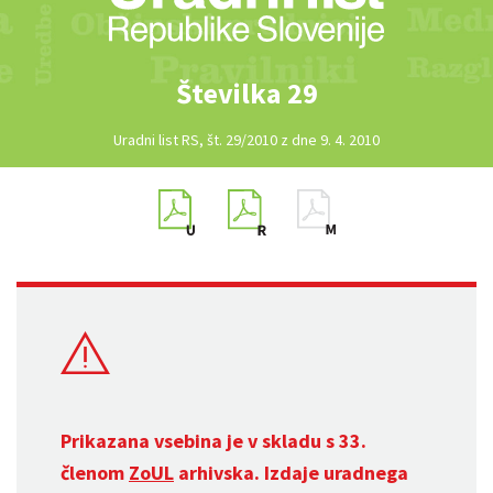
Številka 29
Uradni list RS, št. 29/2010 z dne 9. 4. 2010
Prikazana vsebina je v skladu s 33.
členom
ZoUL
arhivska. Izdaje uradnega