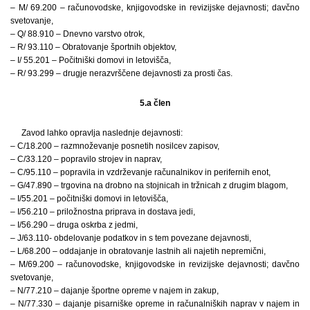
– M/ 69.200 – računovodske, knjigovodske in revizijske dejavnosti; davčno
svetovanje,
– Q/ 88.910 – Dnevno varstvo otrok,
– R/ 93.110 – Obratovanje športnih objektov,
– I/ 55.201 – Počitniški domovi in letovišča,
– R/ 93.299 – drugje nerazvrščene dejavnosti za prosti čas.
5.a člen
Zavod lahko opravlja naslednje dejavnosti:
– C/18.200 – razmnoževanje posnetih nosilcev zapisov,
– C/33.120 – popravilo strojev in naprav,
– C/95.110 – popravila in vzdrževanje računalnikov in perifernih enot,
– G/47.890 – trgovina na drobno na stojnicah in tržnicah z drugim blagom,
– I/55.201 – počitniški domovi in letovišča,
– I/56.210 – priložnostna priprava in dostava jedi,
– I/56.290 – druga oskrba z jedmi,
– J/63.110- obdelovanje podatkov in s tem povezane dejavnosti,
– L/68.200 – oddajanje in obratovanje lastnih ali najetih nepremični,
– M/69.200 – računovodske, knjigovodske in revizijske dejavnosti; davčno
svetovanje,
– N/77.210 – dajanje športne opreme v najem in zakup,
– N/77.330 – dajanje pisarniške opreme in računalniških naprav v najem in