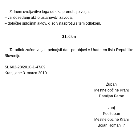
Z dnem uveljavitve tega odloka prenehajo veljati:
– vsi dosedanji akti o ustanovitvi zavoda,
– določbe splošnih aktov, ki so v nasprotju s tem odlokom.
31. člen
Ta odlok začne veljati petnajsti dan po objavi v Uradnem listu Republike
Slovenije.
Št. 602-28/2010-1-47/09
Kranj, dne 3. marca 2010
Župan
Mestne občine Kranj
Damijan Perne
zanj
Podžupan
Mestne občine Kranj
Bojan Homan l.r.