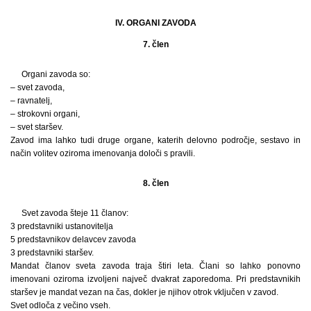
IV. ORGANI ZAVODA
7. člen
Organi zavoda so:
– svet zavoda,
– ravnatelj,
– strokovni organi,
– svet staršev.
Zavod ima lahko tudi druge organe, katerih delovno področje, sestavo in
način volitev oziroma imenovanja določi s pravili.
8. člen
Svet zavoda šteje 11 članov:
3 predstavniki ustanovitelja
5 predstavnikov delavcev zavoda
3 predstavniki staršev.
Mandat članov sveta zavoda traja štiri leta. Člani so lahko ponovno
imenovani oziroma izvoljeni največ dvakrat zaporedoma. Pri predstavnikih
staršev je mandat vezan na čas, dokler je njihov otrok vključen v zavod.
Svet odloča z večino vseh.