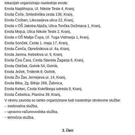
lokacijah organizirajo naslednje enote:
Enota Najdihojca, Ul. Nikole Tesle 4, Kranj,
Enota Čirče, Smledniška cesta 136, Kranj,
Enota Ciciban, Likozarjeva ulica 22, Kranj,
Enota v OŠ Jakoba Aljaža, Ulica Tončka Dežmana 1, Kranj,
Enota Mojca, Ulica Nikole Tesle 2, Kranj,
Enota v OŠ Matije Čopa, Ul. Tuga Vidmarja 1, Kranj,
Enota Sonček, Cesta 1. maja 17, Kranj,
Enota Čenča, Oprešnikova ul. 4a, Kranj,
Enota Janina, Kebetova ul. 9, Kranj,
Enota Čira Čara, Cesta Staneta Žagarja 6, Kranj,
Enota Ostržek, Golnik 54, Golnik,
Enota Ježek, Trstenik 8, Golnik,
Enota Živ Žav, Jernejeva ul. 14, Kranj,
Enota Biba, Zg. Bitnje 266, Žabnica,
Enota Kekec, Cesta Kokrškega odreda 9, Kranj,
Enota Čebelica, Planina 39, Kranj,
V okviru zavoda so lahko organizirane tudi naslednje strokovne službe:
– svetovalna služba,
– upravno-računovodska služba,
– tehnična služba.
3. člen