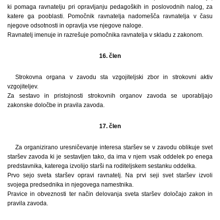
ki pomaga ravnatelju pri opravljanju pedagoških in poslovodnih nalog, za
katere ga pooblasti. Pomočnik ravnatelja nadomešča ravnatelja v času
njegove odsotnosti in opravlja vse njegove naloge.
Ravnatelj imenuje in razrešuje pomočnika ravnatelja v skladu z zakonom.
16. člen
Strokovna organa v zavodu sta vzgojiteljski zbor in strokovni aktiv
vzgojiteljev.
Za sestavo in pristojnosti strokovnih organov zavoda se uporabljajo
zakonske določbe in pravila zavoda.
17. člen
Za organizirano uresničevanje interesa staršev se v zavodu oblikuje svet
staršev zavoda ki je sestavljen tako, da ima v njem vsak oddelek po enega
predstavnika, katerega izvolijo starši na roditeljskem sestanku oddelka.
Prvo sejo sveta staršev opravi ravnatelj. Na prvi seji svet staršev izvoli
svojega predsednika in njegovega namestnika.
Pravice in obveznosti ter način delovanja sveta staršev določajo zakon in
pravila zavoda.