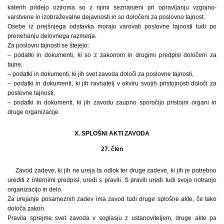
katerih pridejo oziroma so z njimi seznanjeni pri opravljanju vzgojno-
varstvene in izobraževalne dejavnosti in so določeni za poslovno tajnost.
Osebe iz prejšnjega odstavka morajo varovati poslovne tajnosti tudi po
prenehanju delovnega razmerja.
Za poslovni tajnosti se štejejo:
– podatki in dokumenti, ki so z zakonom in drugimi predpisi določeni za
tajne,
– podatki in dokumenti, ki jih svet zavoda določi za poslovne tajnosti,
– podatki in dokumenti, ki jih ravnatelj v okviru svojih pristojnosti določi za
poslovne tajnosti,
– podatki in dokumenti, ki jih zavodu zaupno sporočijo pristojni organi in
druge organizacije.
X. SPLOŠNI AKTI ZAVODA
27. člen
Zavod zadeve, ki jih ne ureja ta odlok ter druge zadeve, ki jih je potrebno
urediti z internimi predpisi, uredi s pravili. S pravili uredi tudi svojo notranjo
organizacijo in delo.
Za urejanje posameznih zadev ima zavod tudi druge splošne akte, če tako
določa zakon.
Pravila sprejme svet zavoda v soglasju z ustanoviteljem, druge akte pa