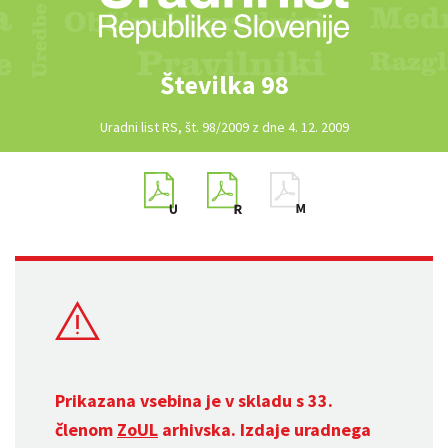
Številka 98
Uradni list RS, št. 98/2009 z dne 4. 12. 2009
Prikazana vsebina je v skladu s 33.
členom
ZoUL
arhivska. Izdaje uradnega