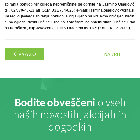
zbiranja ponudb ter ogleda nepremičnine se obrnite na Jasmino Omerović,
tel. 02/870-48-13 ali GSM 031/784-626; e-mail: jasmina.omerovic@crna.si.
Besedilo javnega zbiranja ponudb je objavljeno na krajevno običajen način,
tj. na oglasni deski Občine Črna na Koroškem, na spletni strani Občine Črna
na Koroškem, http://www.crna.si, in v Uradnem listu RS (z dne 4. 12. 2009).
KAZALO
NA VRH
Bodite obveščeni
o vseh
naših novostih, akcijah in
dogodkih