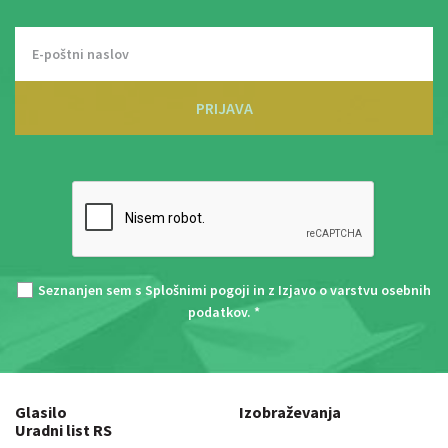
PRIJAVA
Seznanjen sem s
Splošnimi pogoji
in z
Izjavo o varstvu osebnih
podatkov
. *
Glasilo
Izobraževanja
Uradni list RS