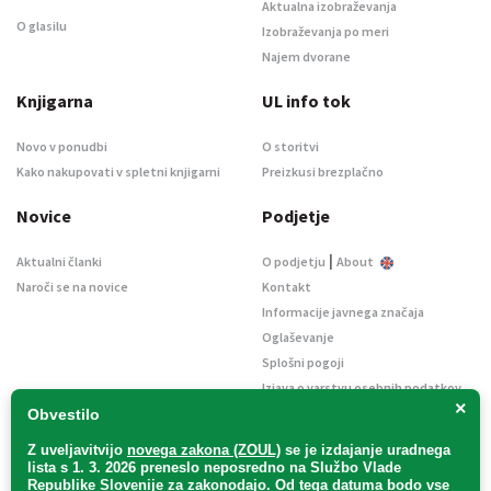
Aktualna izobraževanja
O glasilu
Izobraževanja po meri
Najem dvorane
Knjigarna
UL info tok
Novo v ponudbi
O storitvi
Kako nakupovati v spletni knjigarni
Preizkusi brezplačno
Novice
Podjetje
|
Aktualni članki
O podjetju
About
Naroči se na novice
Kontakt
Informacije javnega značaja
Oglaševanje
Splošni pogoji
Izjava o varstvu osebnih podatkov
×
E-dražbe
Obvestilo
Z uveljavitvijo
novega zakona (ZOUL)
se je
izdajanje uradnega
lista s 1. 3. 2026 preneslo
neposredno
na Službo Vlade
Republike Slovenije za zakonodajo
. Od tega datuma bodo vse