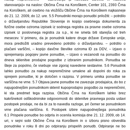
stanovanja)« na naslov: Občina Črna na Koroškem, Center 101, 2393 Črna
na Koroškem, ali osebno na vložišču Občine Črna na Koroškem najkasneje
do 21. 12. 2009, do 12. ure. 5.5 Ponudniki morajo ponudbi priložiti: – potrdilo
o državljanstvu Republike Slovenije in kopijo osebnega dokumenta za
fizične osebe oziroma izpisek iz sodnega registra za pravne osebe oziroma
izpisek iz poslovnega registra za s.p., ki ne smeta biti starejša od treh
mesecev. V primeru, da je ponudnik katere druge države Evropske unije,
mora predložiti uradno prevedeno potrdilo o državljanstvu. – potrdilo o
plačani varščini, – kopijo davčne številke oziroma ID za DDV, – izjavo o
sprejemanju pogojev javne ponudbe, – izjavo o vezanosti na ponudbo do
dneva sklenitve prodajne pogodbe z izbranim ponudnikom. Ponudba se
šteje za popolno, če vsebuje vse zgoraj navedene sestavine. 5.6 Ponudnik
lahko ponudbo za nakup nepremičnine umakne ali dopolni do roka za
sprejem ponudbe, ki je določen v razpisu. V primeru umika ponudbe se
varščina ne vrne. 5.7 Objava javne ponudbe ne zavezuje prodajalca, do bo z
najugodnejšim ponudnikom sklenil kupoprodajno pogodbo za nepremičnini,
ki sta predmet tega razpisa. Občina Črna na Koroškem lahko brez
kakršnekoli odškodninske odgovornosti do sklenitve pravnega posla ustavi
postopek prodaje, ne da bi za to navedla razloge, pri čemer se ponudnikom
vrne plačana varščina. 6. Postopek izbire najugodnejšega ponudnika
6.1 Prispele ponudbe bo odprla in ocenila komisija dne 21. 12. 2009, ob 14.
uri, v sejni sobi Občine Črna na Koroškem in o izboru pisno obvestila
ponudnike v roku 8 dni po odpiranju prispelih ponudb. Odpiranje ne bo