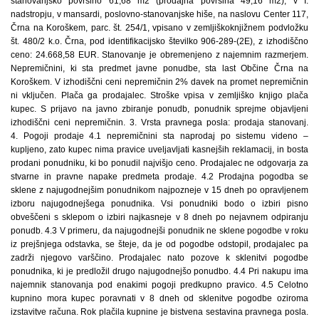
stanovanjsko površino 61,68 m2 (prodajna površina 49,16 m2), v I.
nadstropju, v mansardi, poslovno-stanovanjske hiše, na naslovu Center 117,
Črna na Koroškem, parc. št. 254/1, vpisano v zemljiškoknjižnem podvložku
št. 480/2 k.o. Črna, pod identifikacijsko številko 906-289-(2E), z izhodiščno
ceno: 24.668,58 EUR. Stanovanje je obremenjeno z najemnim razmerjem.
Nepremičnini, ki sta predmet javne ponudbe, sta last Občine Črna na
Koroškem. V izhodiščni ceni nepremičnin 2% davek na promet nepremičnin
ni vključen. Plača ga prodajalec. Stroške vpisa v zemljiško knjigo plača
kupec. S prijavo na javno zbiranje ponudb, ponudnik sprejme objavljeni
izhodiščni ceni nepremičnin. 3. Vrsta pravnega posla: prodaja stanovanj.
4. Pogoji prodaje 4.1 nepremičnini sta naprodaj po sistemu videno –
kupljeno, zato kupec nima pravice uveljavljati kasnejših reklamacij, in bosta
prodani ponudniku, ki bo ponudil najvišjo ceno. Prodajalec ne odgovarja za
stvarne in pravne napake predmeta prodaje. 4.2 Prodajna pogodba se
sklene z najugodnejšim ponudnikom najpozneje v 15 dneh po opravljenem
izboru najugodnejšega ponudnika. Vsi ponudniki bodo o izbiri pisno
obveščeni s sklepom o izbiri najkasneje v 8 dneh po nejavnem odpiranju
ponudb. 4.3 V primeru, da najugodnejši ponudnik ne sklene pogodbe v roku
iz prejšnjega odstavka, se šteje, da je od pogodbe odstopil, prodajalec pa
zadrži njegovo varščino. Prodajalec nato pozove k sklenitvi pogodbe
ponudnika, ki je predložil drugo najugodnejšo ponudbo. 4.4 Pri nakupu ima
najemnik stanovanja pod enakimi pogoji predkupno pravico. 4.5 Celotno
kupnino mora kupec poravnati v 8 dneh od sklenitve pogodbe oziroma
izstavitve računa. Rok plačila kupnine je bistvena sestavina pravnega posla.