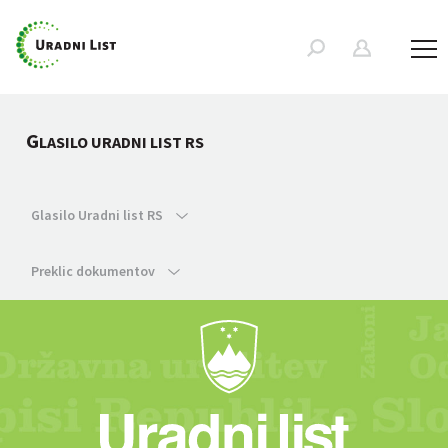
G
LASILO URADNI LIST RS
Glasilo Uradni list RS
Preklic dokumentov