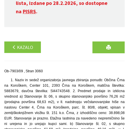
lista, izdane po 28.2.2026, so dostopne
na
PISRS
.
KAZALO
Ob-7903/09 , Stran 3060
1. Naziv in sedež organizatorja javnega zbiranja ponudb: Občina Črna
na Koroškem, Center 101, 2393 Črna na Koroškem, matična številka:
5883679, davčna številka: SI44743548. 2. Predmet prodaje in izklicna
vrednost a) Stanovanje št. 06, s skupno stanovanjsko površino 76,26 m2
(prodajna površina 68,63 m2), v II. nadstropju večstanovanjske hiše na
naslovu Center 4, Črna na Koroškem, parc. št. 80/8, objekt, vpisan v
zemljiškoknjižnem vložku št. 151 k.o. Črna, z izhodiščno ceno: 38.898,08
EUR. Stanovanje je prazno. Etažna lastnina za navedeno nepremičnino še
ni urejena in jo urejajo kupci sami. b) Stanovanje št. 02, s skupno