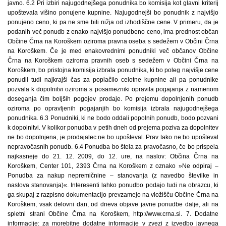
javno. 6.2 Pri izbiri najugodnejšega ponudnika bo komisija kot glavni kriterij
upoštevala višino ponujene kupnine. Najugodnejši bo ponudnik z najvišjo
ponujeno ceno, ki pa ne sme biti nižja od izhodiščne cene. V primeru, da je
podanih več ponudb z enako najvišjo ponudbeno ceno, ima prednost občan
Občine Črna na Koroškem oziroma pravna oseba s sedežem v Občini Črna
na Koroškem. Če je med enakovrednimi ponudniki več občanov Občine
Črna na Koroškem oziroma pravnih oseb s sedežem v Občini Črna na
Koroškem, bo pristojna komisija izbrala ponudnika, ki bo poleg najvišje cene
ponudil tudi najkrajši čas za poplačilo celotne kupnine ali pa ponudnike
pozvala k dopolnitvi oziroma s posamezniki opravila pogajanja z namenom
doseganja čim boljših pogojev prodaje. Po prejemu dopolnjenih ponudb
oziroma po opravljenih pogajanjih bo komisija izbrala najugodnejšega
ponudnika. 6.3 Ponudniki, ki ne bodo oddali popolnih ponudb, bodo pozvani
k dopolnitvi. V kolikor ponudba v petih dneh od prejema poziva za dopolnitev
ne bo dopolnjena, je prodajalec ne bo upošteval. Prav tako ne bo upošteval
nepravočasnih ponudb. 6.4 Ponudba bo štela za pravočasno, če bo prispela
najkasneje do 21. 12. 2009, do 12. ure, na naslov: Občina Črna na
Koroškem, Center 101, 2393 Črna na Koroškem z oznako »Ne odpiraj –
Ponudba za nakup nepremičnine – stanovanja (z navedbo številke in
naslova stanovanja)«. Interesenti lahko ponudbo podajo tudi na obrazcu, ki
ga skupaj z razpisno dokumentacijo prevzamejo na vložišču Občine Črna na
Koroškem, vsak delovni dan, od dneva objave javne ponudbe dalje, ali na
spletni strani Občine Črna na Koroškem, http://www.crna.si. 7. Dodatne
informacije: za morebitne dodatne informacije v zvezi z izvedbo javnega