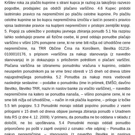
Kršitev roka za plačilo kupnine s strani kupca je razlog za takojšnjo razvezo
pogodbe, prodajalec pa obdrži plačano varščino. 4.6 Kupec pridobi
lastninsko pravico na nepremičnini po plačilu celotne kupnine. Po plačilu
celotne kupnine se bo kupcu nepremičnina izročila v last in posest s pravico
vpisa lastninske pravice na kupljeni nepremičnini v pristojni zemljiški knjigi.
5. Pogoji za udeležbo v postopku javnega zbiranja ponudb 5.1 Na razpisu
lahko sodelujejo pravne ali fizične osebe, ki pred oddajo ponudbe plačajo
varščino v višini 10% ponujene cene, ki ne sme biti nižja od izhodiščne cene
nepremičnine, na TRR Občine Črna na Koroškem, številka 01216-
0100010176, s pripisom »varščina za nakup stanovanja (z navedbo
stanovanja) in jo dokazujejo s priloženim potrdilom o plačani varščini.
Plačana varščina se izbranemu ponudniku vračuna v kupnino, ostalim
neuspelim ponudnikom pa se vrne brez obresti v 15 dneh od dneva izbire
najugodnejšega ponudnika. 5.2 Ponudba za nakup mora vsebovati
naslednje sestavine: – podatke o ponudniku (ime in priimek, EMŠO, davčno
številko, številko TRR, naziv in naslov banke za vračilo varščine), – navedbo
nepremičnine na katero se ponudba nanaša, – višino ponujene cene, ki ne
sme biti nižja od izhodiščne, – način in rok plačila kupnine, – priloge iz točke
5.5 teh pogojev. 5.3 Ponudniki morajo oddati popolno ponudbo z vsemi
prilogami v 15 dneh od dneva objave javnega zbiranja ponudb v Uradnem
listu RS (z dne 4. 12. 2009). V primeru, da ponudba ne bo oddana v skladu z
določili, ne bo upoštevana. 5.4 Ponudniki morajo oddati ponudbo
priporočeno po pošti v zaprti ovojnici z oznako: »Ne odpiraj – Ponudba za
nakup nepremičnine – stanovanja (z navedbo številke in naslova