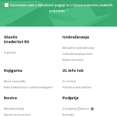
Seznanjen sem s
Splošnimi pogoji
in z
Izjavo o varstvu osebnih
podatkov
. *
Glasilo
Izobraževanja
Uradni list RS
Aktualna izobraževanja
O glasilu
Izobraževanja po meri
Najem dvorane
Knjigarna
UL info tok
Novo v ponudbi
O storitvi
Kako nakupovati v spletni knjigarni
Preizkusi brezplačno
Novice
Podjetje
|
Aktualni članki
O podjetju
About
Naroči se na novice
Kontakt