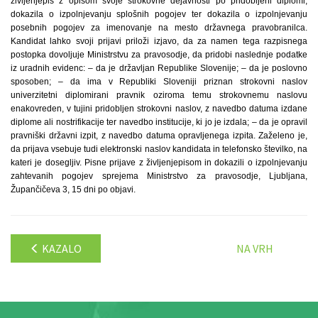
življenjepis z opisom svoje strokovne dejavnosti po pridobljeni diplomi,
dokazila o izpolnjevanju splošnih pogojev ter dokazila o izpolnjevanju
posebnih pogojev za imenovanje na mesto državnega pravobranilca.
Kandidat lahko svoji prijavi priloži izjavo, da za namen tega razpisnega
postopka dovoljuje Ministrstvu za pravosodje, da pridobi naslednje podatke
iz uradnih evidenc: – da je državljan Republike Slovenije; – da je poslovno
sposoben; – da ima v Republiki Sloveniji priznan strokovni naslov
univerzitetni diplomirani pravnik oziroma temu strokovnemu naslovu
enakovreden, v tujini pridobljen strokovni naslov, z navedbo datuma izdane
diplome ali nostrifikacije ter navedbo institucije, ki jo je izdala; – da je opravil
pravniški državni izpit, z navedbo datuma opravljenega izpita. Zaželeno je,
da prijava vsebuje tudi elektronski naslov kandidata in telefonsko številko, na
kateri je dosegljiv. Pisne prijave z življenjepisom in dokazili o izpolnjevanju
zahtevanih pogojev sprejema Ministrstvo za pravosodje, Ljubljana,
Župančičeva 3, 15 dni po objavi.
KAZALO
NA VRH