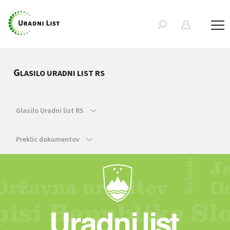
G
LASILO URADNI LIST RS
Glasilo Uradni list RS
Preklic dokumentov