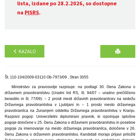
lista, izdane po 28.2.2026, so dostopne
na
PISRS
.
KAZALO
Št. 110-104/2009-03110 Ob-7973/09 , Stran 3055
Ministrstvo za pravosodje razpisuje: na podlagi 30. člena Zakona o
državnem pravobranilstvu (Uradni list RS, št. 94/07 – uradno prečiščeno
besedilo in št. 77/09): – 2 prosti mesti državnih pravobranilcev na sedežu
Državnega pravobranilstva v Ljubljani in – 1 prosto mesto državnega
pravobranilca na Zunanjem oddelku Državnega pravobranilstva v Kranju.
Razpisni pogoji: Univerzitetni diplomirani pravnik, ki izpolnjuje splošne
pogoje določene v 25. členu Zakona o državnem pravobranilstvu in posebne
pogoje za imenovanje na mesto državnega pravobranilca, določene v 26.
členu Zakona o državnem pravobranilstvu. Kandidati morajo prijavi priložiti