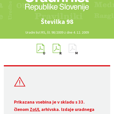
Številka 98
Uradni list RS, št. 98/2009 z dne 4. 12. 2009
Prikazana vsebina je v skladu s 33.
členom
ZoUL
arhivska. Izdaje uradnega