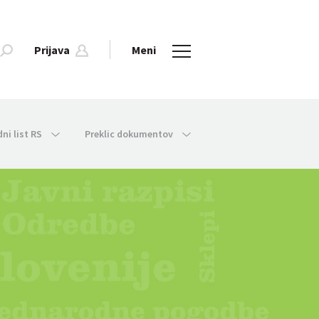
Prijava
Meni
dni list RS
Preklic dokumentov