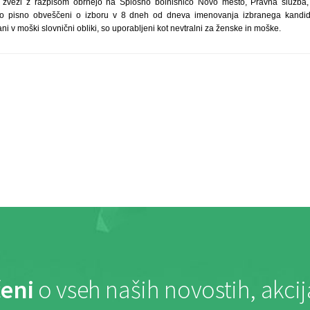
v zvezi z razpisom obrnejo na Splošno bolnišnico Novo mesto, Pravna služba, t
do pisno obveščeni o izboru v 8 dneh od dneva imenovanja izbranega kandida
ani v moški slovnični obliki, so uporabljeni kot nevtralni za ženske in moške.
eni
o vseh naših novostih, akci