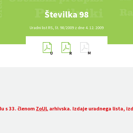
Številka 98
Uradni list RS, št. 98/2009 z dne 4. 12. 2009
du s 33. členom
ZoUL
arhivska. Izdaje uradnega lista, iz