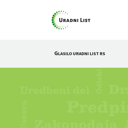
G
LASILO URADNI LIST RS