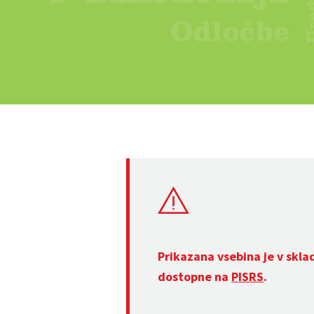
Prikazana vsebina je v skla
dostopne na
PISRS
.