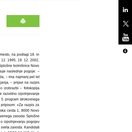
esto, na podlagi 18. in
 12. 1995, 19. 12. 2002,
a Splošne bolnišnice Novo
juje naslednje pogoje: –
da, – ima najmanj pet let
janja, – prijavi na razpis
o izobrazbi – fotokopija
 je razvidno izpolnjevanje
a, 5. program strokovnega
s pripisom: »Za razpis za
lska cesta 1, 8000 Novo
stvenega zavoda Splošne
 o izpolnjevanju pogojev
sveta zavoda. Kandidati