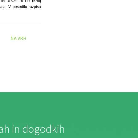
el. 07/39-16-117 (Kralj
ta. V besedilu razpisa
NA VRH
jah in dogodkih