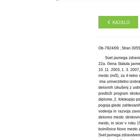
KAZALO
Ob-7924/09 , Stran 305
Svet javnega zdrav
22a. člena Statuta javn
10. 11. 2003, 1. 3. 2007
mesto (m/ž), za 4-letno
ima univerzitetno izobra
delovnih izkušenj z ustre
predloži program stroko
diplome, 2. fotokopijo po
pogoja glede zahtevanih 
vodenja in razvoja zavod
delovno mesto strokovn
mesto, in sicer v roku
bolnišnice Novo mesto z
Svet javnega zdravstve