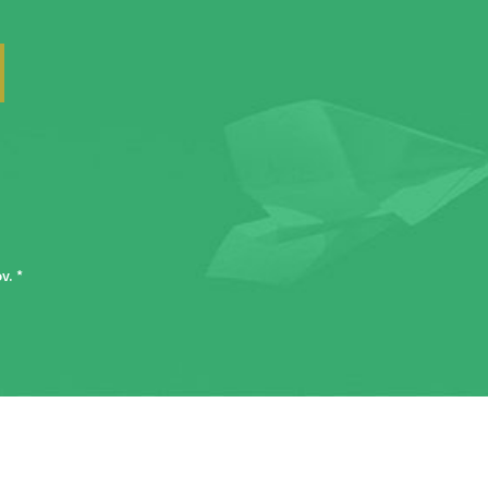
ov
. *