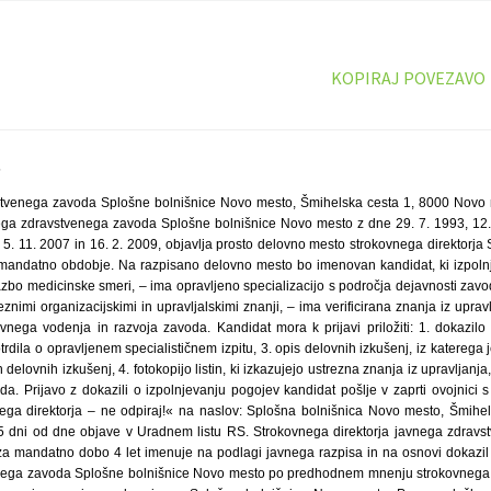
KOPIRAJ POVEZAVO
5
stvenega zavoda Splošne bolnišnice Novo mesto, Šmihelska cesta 1, 8000 Novo m
ega zdravstvenega zavoda Splošne bolnišnice Novo mesto z dne 29. 7. 1993, 12.
, 5. 11. 2007 in 16. 2. 2009, objavlja prosto delovno mesto strokovnega direktorj
 mandatno obdobje. Na razpisano delovno mesto bo imenovan kandidat, ki izpoln
zbo medicinske smeri, – ima opravljeno specializacijo s področja dejavnosti zavo
znimi organizacijskimi in upravljalskimi znanji, – ima verificirana znanja iz upravl
vnega vodenja in razvoja zavoda. Kandidat mora k prijavi priložiti: 1. dokazilo 
trdila o opravljenem specialističnem izpitu, 3. opis delovnih izkušenj, iz katerega
delovnih izkušenj, 4. fotokopijo listin, ki izkazujejo ustrezna znanja iz upravljanj
a. Prijavo z dokazili o izpolnjevanju pogojev kandidat pošlje v zaprti ovojnici 
ega direktorja – ne odpiraj!« na naslov: Splošna bolnišnica Novo mesto, Šmihe
 15 dni od dne objave v Uradnem listu RS. Strokovnega direktorja javnega zdrav
a mandatno dobo 4 let imenuje na podlagi javnega razpisa in na osnovi dokazil
nega zavoda Splošne bolnišnice Novo mesto po predhodnem mnenju strokovnega 