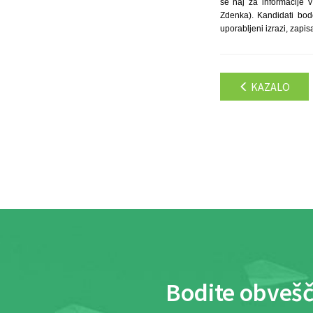
se naj za informacije 
Zdenka). Kandidati bo
uporabljeni izrazi, zapis
KAZALO
Bodite obvešč