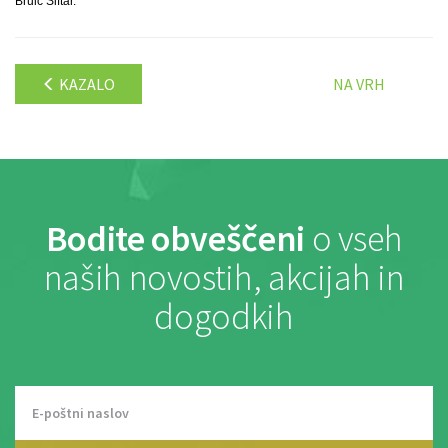
Brulc Šiftar.
KAZALO
NA VRH
Bodite obveščeni
o vseh
naših novostih, akcijah in
dogodkih