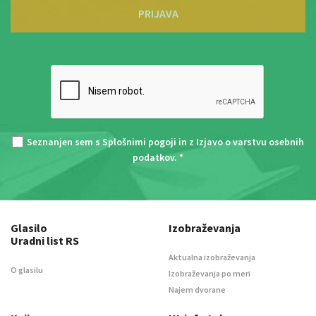
PRIJAVA
Seznanjen sem s
Splošnimi pogoji
in z
Izjavo o varstvu osebnih
podatkov
. *
Glasilo
Izobraževanja
Uradni list RS
Aktualna izobraževanja
O glasilu
Izobraževanja po meri
Najem dvorane