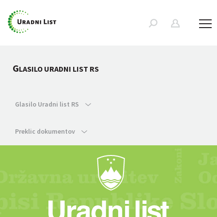
G
LASILO URADNI LIST RS
Glasilo Uradni list RS
Preklic dokumentov