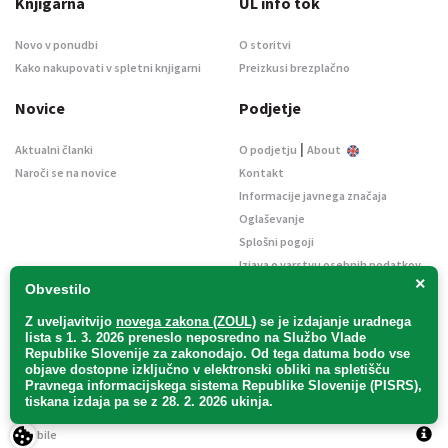
Knjigarna
UL info tok
Novo v ponudbi
O storitvi
Kako nakupovati v spletni knjigarni
Preizkusi brezplačno
Novice
Podjetje
|
Aktualni članki
O podjetju
About
Naroči se na novice
Kontakt
Informacije javnega značaja
Oglaševanje
Splošni pogoji
Izjava o varstvu osebnih podatkov
×
E-dražbe
Obvestilo
Z uveljavitvijo
novega zakona (ZOUL)
se je
izdajanje uradnega
lista s 1. 3. 2026 preneslo
neposredno
na Službo Vlade
Republike Slovenije za zakonodajo
. Od tega datuma bodo vse
objave dostopne izključno v elektronski obliki na spletišču
Pravnega informacijskega sistema Republike Slovenije (PISRS),
Uradni list d. o. o. – v likvidaciji / Vse pravice pridržane.
tiskana izdaja pa se z 28. 2. 2026 ukinja.
Pravna obvestila
/
Piškotki
/ Avtorji:
TriTim spletna agencija
v sodelovanju z
2Mobile