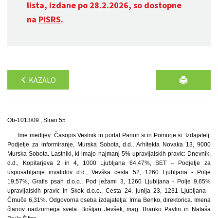
lista, izdane po 28.2.2026, so dostopne
na
PISRS
.
KAZALO
Ob-1013/09 , Stran 55
Ime medijev: Časopis Vestnik in portal Panon.si in Pomurje.si. Izdajatelj:
Podjetje za informiranje, Murska Sobota, d.d., Arhitekta Novaka 13, 9000
Murska Sobota. Lastniki, ki imajo najmanj 5% upravljalskih pravic: Dnevnik,
d.d., Kopitarjeva 2 in 4, 1000 Ljubljana 64,47%, SET – Podjetje za
usposabljanje invalidov d.d., Vevška cesta 52, 1260 Ljubljana - Polje
19,57%, Grafis psah d.o.o., Pod ježami 3, 1260 Ljubljana - Polje 9,65%
upravljalskih pravic in Skok d.o.o., Cesta 24. junija 23, 1231 Ljubljana -
Črnuče 6,31%. Odgovorna oseba izdajatelja: Irma Benko, direktorica. Imena
članov nadzornega sveta: Boštjan Jevšek, mag. Branko Pavlin in Nataša