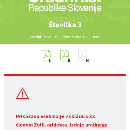
Številka 3
Uradni list RS, št. 3/2009 z dne 16. 1. 2009
Prikazana vsebina je v skladu s 33.
členom
ZoUL
arhivska. Izdaje uradnega