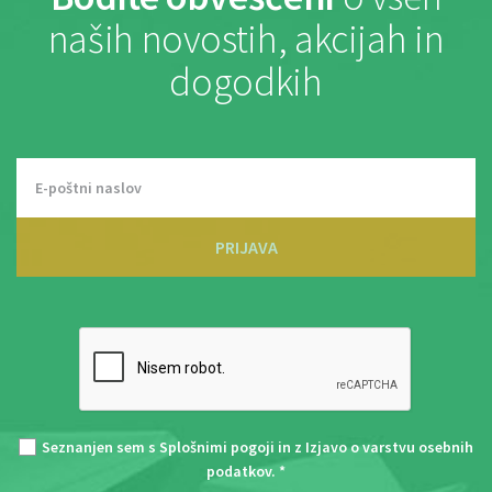
naših novostih, akcijah in
dogodkih
PRIJAVA
Seznanjen sem s
Splošnimi pogoji
in z
Izjavo o varstvu osebnih
podatkov
. *