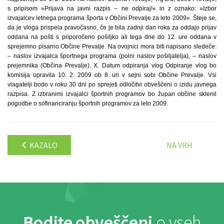
s pripisom »Prijava na javni razpis – ne odpiraj!« in z oznako: »Izbor
izvajalcev letnega programa športa v Občini Prevalje za leto 2009«. Šteje se,
da je vloga prispela pravočasno, če je bila zadnji dan roka za oddajo prijav
oddana na pošti s priporočeno pošiljko ali tega dne do 12. ure oddana v
sprejemno pisarno Občine Prevalje. Na ovojnici mora biti napisano sledeče:
– naslov izvajalca športnega programa (polni naslov pošiljatelja), – naslov
prejemnika (Občina Prevalje). X. Datum odpiranja vlog Odpiranje vlog bo
komisija opravila 10. 2. 2009 ob 8. uri v sejni sobi Občine Prevalje. Vsi
vlagatelji bodo v roku 30 dni po sprejeti odločitvi obveščeni o izidu javnega
razpisa. Z izbranimi izvajalci športnih programov bo župan občine sklenil
pogodbe o sofinanciranju športnih programov za leto 2009.
KAZALO
NA VRH
Bodite obveščeni
o vseh