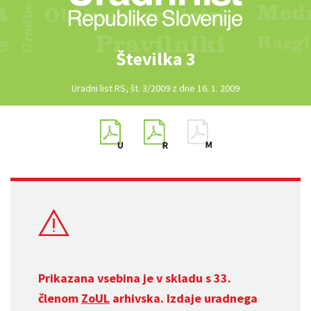
Številka 3
Uradni list RS, št. 3/2009 z dne 16. 1. 2009
Prikazana vsebina je v skladu s 33.
členom
ZoUL
arhivska. Izdaje uradnega