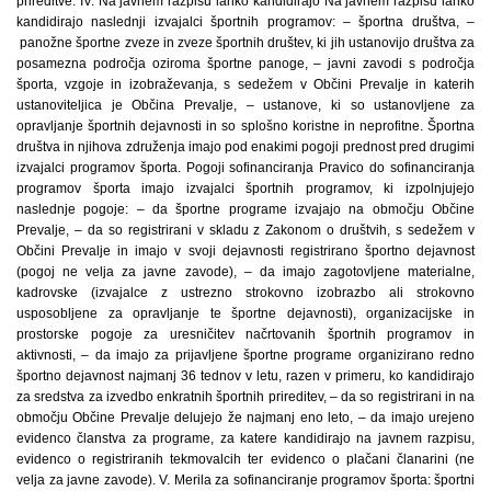
prireditve. IV. Na javnem razpisu lahko kandidirajo Na javnem razpisu lahko
kandidirajo naslednji izvajalci športnih programov: – športna društva, –
panožne športne zveze in zveze športnih društev, ki jih ustanovijo društva za
posamezna področja oziroma športne panoge, – javni zavodi s področja
športa, vzgoje in izobraževanja, s sedežem v Občini Prevalje in katerih
ustanoviteljica je Občina Prevalje, – ustanove, ki so ustanovljene za
opravljanje športnih dejavnosti in so splošno koristne in neprofitne. Športna
društva in njihova združenja imajo pod enakimi pogoji prednost pred drugimi
izvajalci programov športa. Pogoji sofinanciranja Pravico do sofinanciranja
programov športa imajo izvajalci športnih programov, ki izpolnjujejo
naslednje pogoje: – da športne programe izvajajo na območju Občine
Prevalje, – da so registrirani v skladu z Zakonom o društvih, s sedežem v
Občini Prevalje in imajo v svoji dejavnosti registrirano športno dejavnost
(pogoj ne velja za javne zavode), – da imajo zagotovljene materialne,
kadrovske (izvajalce z ustrezno strokovno izobrazbo ali strokovno
usposobljene za opravljanje te športne dejavnosti), organizacijske in
prostorske pogoje za uresničitev načrtovanih športnih programov in
aktivnosti, – da imajo za prijavljene športne programe organizirano redno
športno dejavnost najmanj 36 tednov v letu, razen v primeru, ko kandidirajo
za sredstva za izvedbo enkratnih športnih prireditev, – da so registrirani in na
območju Občine Prevalje delujejo že najmanj eno leto, – da imajo urejeno
evidenco članstva za programe, za katere kandidirajo na javnem razpisu,
evidenco o registriranih tekmovalcih ter evidenco o plačani članarini (ne
velja za javne zavode). V. Merila za sofinanciranje programov športa: športni