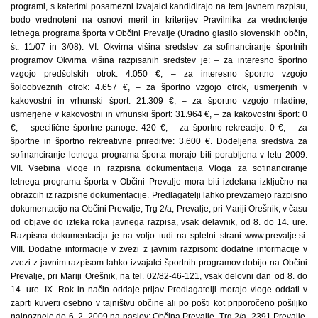
programi, s katerimi posamezni izvajalci kandidirajo na tem javnem razpisu,
bodo vrednoteni na osnovi meril in kriterijev Pravilnika za vrednotenje
letnega programa športa v Občini Prevalje (Uradno glasilo slovenskih občin,
št. 11/07 in 3/08). VI. Okvirna višina sredstev za sofinanciranje športnih
programov Okvirna višina razpisanih sredstev je: – za interesno športno
vzgojo predšolskih otrok: 4.050 €, – za interesno športno vzgojo
šoloobveznih otrok: 4.657 €, – za športno vzgojo otrok, usmerjenih v
kakovostni in vrhunski šport: 21.309 €, – za športno vzgojo mladine,
usmerjene v kakovostni in vrhunski šport: 31.964 €, – za kakovostni šport: 0
€, – specifične športne panoge: 420 €, – za športno rekreacijo: 0 €, – za
športne in športno rekreativne prireditve: 3.600 €. Dodeljena sredstva za
sofinanciranje letnega programa športa morajo biti porabljena v letu 2009.
VII. Vsebina vloge in razpisna dokumentacija Vloga za sofinanciranje
letnega programa športa v Občini Prevalje mora biti izdelana izključno na
obrazcih iz razpisne dokumentacije. Predlagatelji lahko prevzamejo razpisno
dokumentacijo na Občini Prevalje, Trg 2/a, Prevalje, pri Mariji Orešnik, v času
od objave do izteka roka javnega razpisa, vsak delavnik, od 8. do 14. ure.
Razpisna dokumentacija je na voljo tudi na spletni strani www.prevalje.si.
VIII. Dodatne informacije v zvezi z javnim razpisom: dodatne informacije v
zvezi z javnim razpisom lahko izvajalci športnih programov dobijo na Občini
Prevalje, pri Mariji Orešnik, na tel. 02/82-46-121, vsak delovni dan od 8. do
14. ure. IX. Rok in način oddaje prijav Predlagatelji morajo vloge oddati v
zaprti kuverti osebno v tajništvu občine ali po pošti kot priporočeno pošiljko
najpozneje do 6. 2. 2009 na naslov: Občina Prevalje, Trg 2/a, 2391 Prevalje,