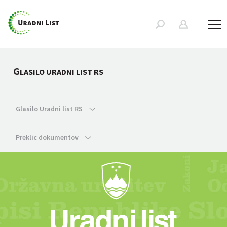
G
LASILO URADNI LIST RS
Glasilo Uradni list RS
Preklic dokumentov