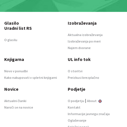
Glasilo
Izobraževanja
Uradni list RS
Aktualna izobraževanja
O glasilu
Izobraževanja po meri
Najem dvorane
Knjigarna
UL info tok
Novo v ponudbi
O storitvi
Kako nakupovati v spletni knjigarni
Preizkusi brezplačno
Novice
Podjetje
|
Aktualni članki
O podjetju
About
Naroči se na novice
Kontakt
Informacije javnega značaja
Oglaševanje
Splošni pogoji