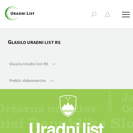
G
LASILO URADNI LIST RS
Glasilo Uradni list RS
Preklic dokumentov