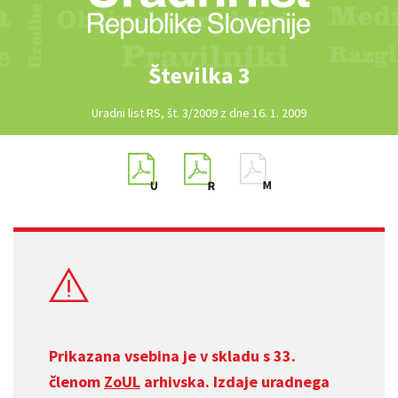
Številka 3
Uradni list RS, št. 3/2009 z dne 16. 1. 2009
Prikazana vsebina je v skladu s 33.
členom
ZoUL
arhivska. Izdaje uradnega