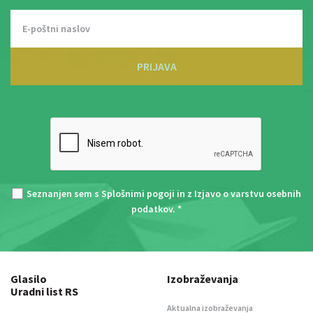
PRIJAVA
Seznanjen sem s
Splošnimi pogoji
in z
Izjavo o varstvu osebnih
podatkov
. *
Glasilo
Izobraževanja
Uradni list RS
Aktualna izobraževanja