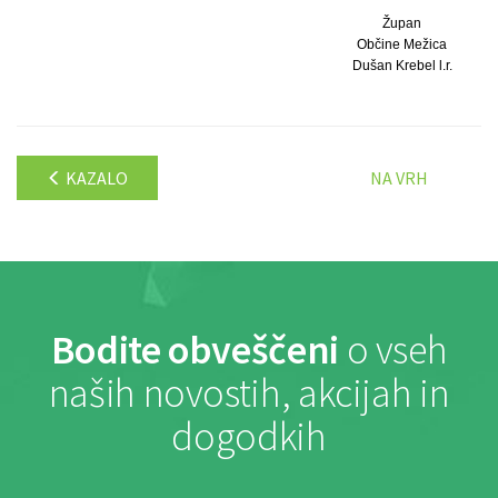
Župan
Občine Mežica
Dušan Krebel l.r.
KAZALO
NA VRH
Bodite obveščeni
o vseh
naših novostih, akcijah in
dogodkih