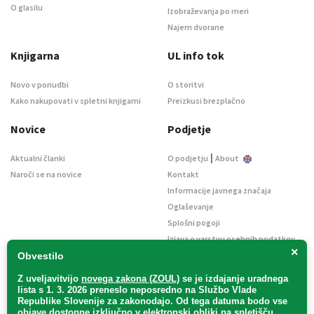
O glasilu
Izobraževanja po meri
Najem dvorane
Knjigarna
UL info tok
Novo v ponudbi
O storitvi
Kako nakupovati v spletni knjigarni
Preizkusi brezplačno
Novice
Podjetje
|
Aktualni članki
O podjetju
About
Naroči se na novice
Kontakt
Informacije javnega značaja
Oglaševanje
Splošni pogoji
Izjava o varstvu osebnih podatkov
×
E-dražbe
Obvestilo
Z uveljavitvijo
novega zakona (ZOUL)
se je
izdajanje uradnega
lista s 1. 3. 2026 preneslo
neposredno
na Službo Vlade
Republike Slovenije za zakonodajo
. Od tega datuma bodo vse
objave dostopne izključno v elektronski obliki na spletišču