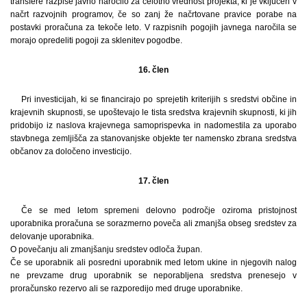
transfere razpiše javno naročilo za celotno vrednost projekta, ki je vključen v
načrt razvojnih programov, če so zanj že načrtovane pravice porabe na
postavki proračuna za tekoče leto. V razpisnih pogojih javnega naročila se
morajo opredeliti pogoji za sklenitev pogodbe.
16. člen
Pri investicijah, ki se financirajo po sprejetih kriterijih s sredstvi občine in
krajevnih skupnosti, se upoštevajo le tista sredstva krajevnih skupnosti, ki jih
pridobijo iz naslova krajevnega samoprispevka in nadomestila za uporabo
stavbnega zemljišča za stanovanjske objekte ter namensko zbrana sredstva
občanov za določeno investicijo.
17. člen
Če se med letom spremeni delovno področje oziroma pristojnost
uporabnika proračuna se sorazmerno poveča ali zmanjša obseg sredstev za
delovanje uporabnika.
O povečanju ali zmanjšanju sredstev odloča župan.
Če se uporabnik ali posredni uporabnik med letom ukine in njegovih nalog
ne prevzame drug uporabnik se neporabljena sredstva prenesejo v
proračunsko rezervo ali se razporedijo med druge uporabnike.