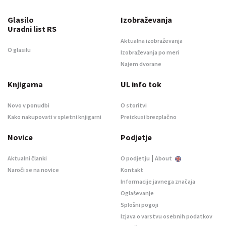
Glasilo
Izobraževanja
Uradni list RS
Aktualna izobraževanja
O glasilu
Izobraževanja po meri
Najem dvorane
Knjigarna
UL info tok
Novo v ponudbi
O storitvi
Kako nakupovati v spletni knjigarni
Preizkusi brezplačno
Novice
Podjetje
|
Aktualni članki
O podjetju
About
Naroči se na novice
Kontakt
Informacije javnega značaja
Oglaševanje
Splošni pogoji
Izjava o varstvu osebnih podatkov