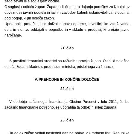
zadolževati le s soglasjem občine.
O soglasju odloča župan. Župan odloča tudi o dajanju poroštev za izpolnitev
obveznosti javnih podjetij in javnih zavodov, katerih ustanoviteljica je občina,
pod pogoji, ki jih določa zakon.
Uporabniki proračuna so dolžni nabavo opreme, investicijsko vzdrževalna
dela in storitve oddajati s pogodbo in v skladu s predpisi, ki urejajo javno
naročanje.
21. člen
S prostimi denarnimi sredstvi na računih upravlja župan. O obliki naložbe
odloča župan skladno s predpisom ministra, pristojnega za finance.
V. PREHODNE IN KONČNE DOLOČBE
22. člen
V obdobju začasnega financiranja Občine Puconci v letu 2011, če bo
začasno financiranje potrebno, se uporablja ta odlok in sklep župana.
23. člen
Ta odlok začne veljati naslednji dan po objavi v Uradnem listu Republike