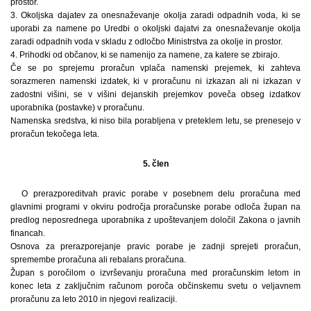
prostor.
3. Okoljska dajatev za onesnaževanje okolja zaradi odpadnih voda, ki se
uporabi za namene po Uredbi o okoljski dajatvi za onesnaževanje okolja
zaradi odpadnih voda v skladu z odločbo Ministrstva za okolje in prostor.
4. Prihodki od občanov, ki se namenijo za namene, za katere se zbirajo.
Če se po sprejemu proračun vplača namenski prejemek, ki zahteva
sorazmeren namenski izdatek, ki v proračunu ni izkazan ali ni izkazan v
zadostni višini, se v višini dejanskih prejemkov poveča obseg izdatkov
uporabnika (postavke) v proračunu.
Namenska sredstva, ki niso bila porabljena v preteklem letu, se prenesejo v
proračun tekočega leta.
5. člen
O prerazporeditvah pravic porabe v posebnem delu proračuna med
glavnimi programi v okviru področja proračunske porabe odloča župan na
predlog neposrednega uporabnika z upoštevanjem določil Zakona o javnih
financah.
Osnova za prerazporejanje pravic porabe je zadnji sprejeti proračun,
spremembe proračuna ali rebalans proračuna.
Župan s poročilom o izvrševanju proračuna med proračunskim letom in
konec leta z zaključnim računom poroča občinskemu svetu o veljavnem
proračunu za leto 2010 in njegovi realizaciji.