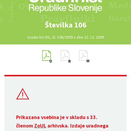
Številka 106
Uradni list RS, št. 106/2009 z dne 22. 12. 2009
Prikazana vsebina je v skladu s 33.
členom
ZoUL
arhivska. Izdaje uradnega