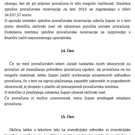
obsegu, ker jih pri pripravi proračuna ni bilo mogoče načrtovati. Sredstva
splošne proračunske rezervacije za leto 2010 se zagotavljajo v višini
34.637,37 eurov.
O uporabi sredstev splošne proračunske rezervacije odloča župan in o tem
pisno obvešča občinski svet ob obravnavi poročila porabe proračuna.
Dodeljena sredstva splošne proračunske rezervacije se razporedijo v
finančni načrt neposrednega uporabnika.
14. člen
Če se med proračunskim letom zaradi nastanka novih obveznosti za
proračun ali zmanjšanja prihodkov proračuna ugotovi, da proračuna ne bo
mogoče realizirati, lahko župan zadrži izvrševanje posameznih odhodkov
proračuna, če s tem ne ogrozi plačevanja zapadlih zakonskih in pogodbenih
obveznosti, ki dospejo v plačilo ali prerazporedi proračunska sredstva.
O določitvi iz prejšnjega odstavka župan obvesti občinski svet.
Če proračuna ni možno uravnovesiti, mora župan predlagati rebalans
proračuna.
15. člen
Občina lahko v tekočem letu za investicijske odhodke in investicijske