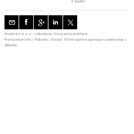
E-dražbe
Uradni list d. o. o. – v likvidaciji / Vse pravice pridržane.
Pravna obvestila
/
Piškotki
/ Avtorji:
TriTim spletna agencija
v sodelovanju z
2Mobile