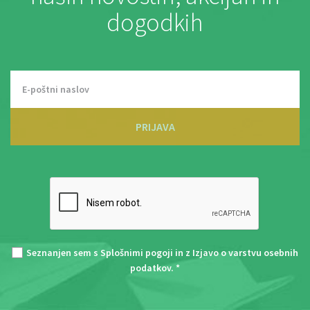
dogodkih
PRIJAVA
Seznanjen sem s
Splošnimi pogoji
in z
Izjavo o varstvu osebnih
podatkov
. *