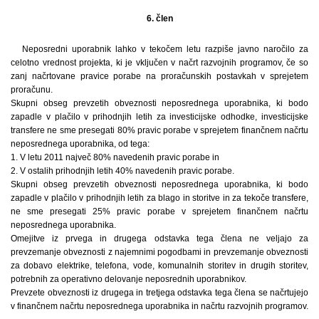
6. člen
Neposredni uporabnik lahko v tekočem letu razpiše javno naročilo za
celotno vrednost projekta, ki je vključen v načrt razvojnih programov, če so
zanj načrtovane pravice porabe na proračunskih postavkah v sprejetem
proračunu.
Skupni obseg prevzetih obveznosti neposrednega uporabnika, ki bodo
zapadle v plačilo v prihodnjih letih za investicijske odhodke, investicijske
transfere ne sme presegati 80% pravic porabe v sprejetem finančnem načrtu
neposrednega uporabnika, od tega:
1. V letu 2011 največ 80% navedenih pravic porabe in
2. V ostalih prihodnjih letih 40% navedenih pravic porabe.
Skupni obseg prevzetih obveznosti neposrednega uporabnika, ki bodo
zapadle v plačilo v prihodnjih letih za blago in storitve in za tekoče transfere,
ne sme presegati 25% pravic porabe v sprejetem finančnem načrtu
neposrednega uporabnika.
Omejitve iz prvega in drugega odstavka tega člena ne veljajo za
prevzemanje obveznosti z najemnimi pogodbami in prevzemanje obveznosti
za dobavo elektrike, telefona, vode, komunalnih storitev in drugih storitev,
potrebnih za operativno delovanje neposrednih uporabnikov.
Prevzete obveznosti iz drugega in tretjega odstavka tega člena se načrtujejo
v finančnem načrtu neposrednega uporabnika in načrtu razvojnih programov.