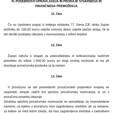
IV. POSEBNOSTI UPRAVLJANJA IN PRODAJE STVARNEGA IN
FINANČNEGA PREMOŽENJA
11. člen
Če so izpolnjeni pogoji iz tretjega odstavka 77. člena ZJF, lahko župan
dolžniku do 100,00 eurov odpiše oziroma delno odpiše plačilo dolga, če bi
bili stroški postopka izterjave v nesorazmerju z višino terjatve.
12. člen
Župan odloča o vlogah za pokroviteljstva in sofinanciranje različnih
prireditev do višine 1.000,00 eurov po vlogi znotraj možnosti, ki mu jih
dovoljuje proračunska postavka za ta namen.
13. člen
V proračunu se del predvidenih proračunskih prejemkov vnaprej ne
razporedi, ampak zadrži kot splošna proračunska rezervacija, ki se v
proračunu posebej izkazuje.
Sredstva splošne proračunske rezervacije se uporabljajo za nepredvidene
namene, za katere v proračunu niso zagotovljena sredstva, ali za namene,
za katere se med letom izkaže, da niso zagotovljena sredstva v zadostnem