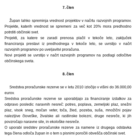
7. člen
Župan lahko spreminja vrednost projektov v načrtu razvojnih programov.
Projekte, katerih vrednost se spremeni za več kot 20% mora predhodno
potrditi občinski svet.
Projekti, za katere se zaradi prenosa plačil v tekoče leto, zaključek
financiranja prestavi iz predhodnega v tekoče leto, se uvrstijo v načrt
razvojnih programov po uveljavitvi proračuna.
Novi projekti se uvrstijo v načrt razvojnih programov na podlagi odločitve
občinskega sveta.
8. člen
Sredstva proračunske rezerve se v letu 2010 izločijo v višini do 36.000,00
eurov.
Sredstva proračunske rezerve se uporabljajo za financiranje izdatkov za
odpravo posledic naravnih nesreč: potres, poplava, zemeljski plaz, snežni
plaz, visok sneg, močan veter, toča, žled, pozeba, suša, množični pojav
nalezljive človeške, živalske ali rastlinske bolezni, druge nesreče, ki jih
povzročajo naravne sile, in ekološke nesreče.
O uporabi sredstev proračunske rezerve za namene iz drugega odstavka
tega člena odloča župan in o tem s pisnimi poročili obvešča občinski svet.