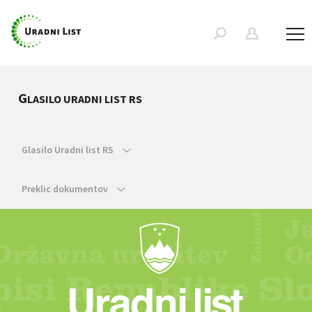
G
LASILO URADNI LIST RS
Glasilo Uradni list RS
Preklic dokumentov