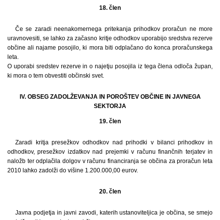
18. člen
Če se zaradi neenakomernega pritekanja prihodkov proračun ne more
uravnovesiti, se lahko za začasno kritje odhodkov uporabijo sredstva rezerve
občine ali najame posojilo, ki mora biti odplačano do konca proračunskega
leta.
O uporabi sredstev rezerve in o najetju posojila iz tega člena odloča župan,
ki mora o tem obvestiti občinski svet.
IV. OBSEG ZADOLŽEVANJA IN POROŠTEV OBČINE IN JAVNEGA
SEKTORJA
19. člen
Zaradi kritja presežkov odhodkov nad prihodki v bilanci prihodkov in
odhodkov, presežkov izdatkov nad prejemki v računu finančnih terjatev in
naložb ter odplačila dolgov v računu financiranja se občina za proračun leta
2010 lahko zadolži do višine 1.200.000,00 eurov.
20. člen
Javna podjetja in javni zavodi, katerih ustanoviteljica je občina, se smejo