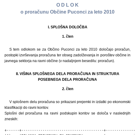
O D L O K
o proračunu Občine Puconci za leto 2010
I. SPLOŠNA DOLOČBA
1. člen
S tem odlokom se za Občino Puconci za leto 2010 določajo proračun,
postopki izvrševanja proračuna ter obseg zadolževanja in poroštev občine in
javnega sektorja na ravni občine (v nadaljnjem besedilu: proračun).
II. VIŠINA SPLOŠNEGA DELA PRORAČUNA IN STRUKTURA
POSEBNEGA DELA PRORAČUNA
2. člen
V splošnem delu proračuna so prikazani prejemki in izdatki po ekonomski
klasifikaciji do ravni kontov.
Splošni del proračuna na ravni podskupin kontov se določa v naslednjih
zneskih:
+------+---------------------------------------+---------------+
|A)    |BILANCA PRIHODKOV IN ODHODKOV          |        v eurih|
+------+---------------------------------------+---------------+
|Skupina/podskupina kontov/konto               |  Proračun leta|
|                                              |           2010|
+------+---------------------------------------+---------------+
|      |I. SKUPAJ PRIHODKI (70+71+72+73+74)    |     13.143.482|
+------+---------------------------------------+---------------+
|      |Tekoči prihodki (70+71)                |      6.478.188|
+------+---------------------------------------+---------------+
|70    |Davčni prihodki                        |      5.016.593|
+------+---------------------------------------+---------------+
|      |700 Davki na dohodek in dobiček        |      4.243.243|
+------+---------------------------------------+---------------+
|      |703 Davki na premoženje                |        294.350|
+------+---------------------------------------+---------------+
|      |704 Domači davki na blago in storitve  |        479.000|
+------+---------------------------------------+---------------+
|71    |Nedavčni prihodki                      |      1.461.595|
+------+---------------------------------------+---------------+
|      |710 Udeležba na dobičku in dohodki od  |        497.795|
|      |premoženja                             |               |
+------+---------------------------------------+---------------+
|      |711 Takse in pristojbine               |          2.000|
+------+---------------------------------------+---------------+
|      |712 Denarne kazni                      |          1.000|
+------+---------------------------------------+---------------+
|      |713 Prihodki od prodaje blaga in       |         40.000|
|      |storitev                               |               |
+------+---------------------------------------+---------------+
|      |714 Drugi nedavčni prihodki            |        920.800|
+------+---------------------------------------+---------------+
|72    |Kapitalski prihodki                    |        102.650|
+------+---------------------------------------+---------------+
|      |720 Prihodki od prodaje osnovnih       |         10.100|
|      |sredstev                               |               |
+------+---------------------------------------+---------------+
|      |722 Prihodki od prodaje zemljišč in    |         92.550|
|      |nematerialnega premoženja              |               |
+------+---------------------------------------+---------------+
|73    |Prejete donacije                       |          5.000|
+------+---------------------------------------+---------------+
|      |730 Prejete donacije iz domačih virov  |          5.000|
+------+---------------------------------------+---------------+
|      |731 Prejete donacije iz tujine         |              –|
+------+---------------------------------------+---------------+
|74    |Transferni prihodki                    |      6.557.644|
+------+---------------------------------------+---------------+
|      |740 Transferni prihodki iz drugih      |      5.990.899|
|      |javnofinančnih institucij              |               |
+------+---------------------------------------+---------------+
|      |741 Prejeta sredstva iz državnega      |        566.745|
|      |proračuna iz sredstev proračuna        |               |
|      |Evropske unije                         |               |
+------+---------------------------------------+---------------+
|      |II. SKUPAJ ODHODKI (40+41+42+43)       |     15.604.483|
+------+---------------------------------------+---------------+
|40    |Tekoči odhodki                         |      4.493.964|
+------+---------------------------------------+---------------+
|      |400 Plače in drugi izdatki zaposlenim  |        349.753|
+------+---------------------------------------+---------------+
|      |401 Prispevki delodajalcev za socialno |         60.928|
|      |varnost                                |               |
+------+---------------------------------------+---------------+
|      |402 Izdatki za blago in storitve       |      1.914.146|
+------+---------------------------------------+---------------+
|      |403 Plačila domačih obresti            |         25.000|
+------+---------------------------------------+---------------+
|      |409 Rezerve                            |      2.144.137|
+------+---------------------------------------+---------------+
|41    |Tekoči transferi                       |      2.511.576|
+------+---------------------------------------+---------------+
|      |410 Subvencije                         |        366.000|
+------+---------------------------------------+---------------+
|      |411 Transferi posameznikom in          |      1.373.700|
|      |gospodinjstvom                         |               |
+------+---------------------------------------+---------------+
|      |412 Transferi neprofitnim organizacijam|        213.198|
|      |in ustanovam                           |               |
+------+---------------------------------------+---------------+
|      |413 Drugi tekoči domači transferi      |        558.678|
+------+---------------------------------------+---------------+
|42    |Investicijski odhodki                  |      8.289.943|
+------+---------------------------------------+---------------+
|      |420 Nakup in gradnja osnovnih sredstev |      8.289.943|
+------+---------------------------------------+---------------+
|43    |Investicijski transferi                |        309.000|
+------+---------------------------------------+---------------+
|      |431 Investicijski transferi pravnim in |         68.000|
|      |fizičnim osebam                        |               |
+------+---------------------------------------+---------------+
|      |432 Investicijski transferi            |        241.000|
|      |proračunskim uporabnikom               |               |
+------+---------------------------------------+---------------+
|      |III. PRORAČUNSKI PRIMANJKLJAJ (I.–II.) |     –2.461.001|
+------+---------------------------------------+---------------+
|B)    |RAČUN FINANČNIH TERJATEV IN NALOŽB     |               |
+------+---------------------------------------+---------------+
|      |IV. PREJETA VRAČILA DNIH POSOJIL IN    |              –|
|      |PRODAJA KAPIUTALSKIH DELEŽEV           |               |
|      |(750+751+752)                          |               |
+------+---------------------------------------+---------------+
|75    |Prejeta vračila danih posojil          |               |
+------+---------------------------------------+---------------+
|      |750 Prejeta vračila danih posojil      |              –|
+------+---------------------------------------+---------------+
|      |751 Prodaja kapitalskih deležev        |              –|
+------+---------------------------------------+---------------+
|      |752 Kupnine iz naslova privatizacije   |              –|
+------+---------------------------------------+---------------+
|      |V. DANA POSOJILA IN POVEČANJE          |          5.000|
|      |KAPITALSKIH DELEŽEV (440+441+442+443)  |               |
+------+---------------------------------------+---------------+
|44    |Dana posojila in povečanje kapitalskega|               |
|      |deleža                                 |               |
+------+---------------------------------------+---------------+
|      |440 Dana posojila                      |          5.000|
+------+---------------------------------------+---------------+
|      |441 Povečanje kapitalskih deležev in   |              –|
|      |naložb                                 |               |
+------+---------------------------------------+---------------+
|      |442 Poraba sredstev kupnin iz naslova  |              –|
|      |privatizacije                          |               |
+------+---------------------------------------+---------------+
|      |443 Povečanje namenskega premoženje v  |               |
|      |javnih skladih in drugih               |               |
+------+---------------------------------------+---------------+
|      |osebah javnega prava, ki imajo         |              –|
|      |premoženje v svoji lasti               |               |
+------+---------------------------------------+---------------+
|      |VI. PREJETA MINUS DANA POSOJILA IN     |         –5.000|
|      |SPREMEMBE KAPITALSKIH DELEŽEV (IV.–V.) |               |
+------+---------------------------------------+---------------+
|C)    |RAČUN FINANCIRANJA                     |               |
+------+---------------------------------------+---------------+
|      |VII. ZADOLŽEVANJE (500)                |      1.200.000|
+------+---------------------------------------+---------------+
|50    |Zadolževanje                           |               |
+------+---------------------------------------+---------------+
|      |500 Domače zadolževanje                |      1.200.000|
+------+---------------------------------------+---------------+
|      |VIII. ODPLAČILA DOLGA (550)            |         34.239|
+------+---------------------------------------+---------------+
|55    |Odplačila dolga                        |               |
+------+---------------------------------------+---------------+
|      |550 Odplačila domačega dolga           |         34.239|
+------+---------------------------------------+---------------+
|      |IX. ZMANJŠANJE SREDSTEV NA RAČUNIH     |     –1.300.240|
|      |(I.+IV.+VII.–II.–V.–VIII.)           