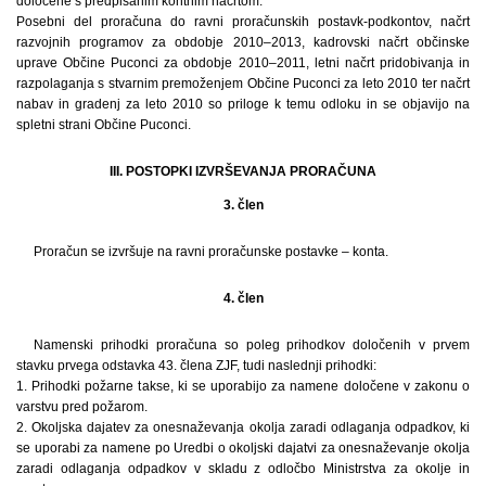
določene s predpisanim kontnim načrtom.
Posebni del proračuna do ravni proračunskih postavk-podkontov, načrt
razvojnih programov za obdobje 2010–2013, kadrovski načrt občinske
uprave Občine Puconci za obdobje 2010–2011, letni načrt pridobivanja in
razpolaganja s stvarnim premoženjem Občine Puconci za leto 2010 ter načrt
nabav in gradenj za leto 2010 so priloge k temu odloku in se objavijo na
spletni strani Občine Puconci.
III. POSTOPKI IZVRŠEVANJA PRORAČUNA
3. člen
Proračun se izvršuje na ravni proračunske postavke – konta.
4. člen
Namenski prihodki proračuna so poleg prihodkov določenih v prvem
stavku prvega odstavka 43. člena ZJF, tudi naslednji prihodki:
1. Prihodki požarne takse, ki se uporabijo za namene določene v zakonu o
varstvu pred požarom.
2. Okoljska dajatev za onesnaževanja okolja zaradi odlaganja odpadkov, ki
se uporabi za namene po Uredbi o okoljski dajatvi za onesnaževanje okolja
zaradi odlaganja odpadkov v skladu z odločbo Ministrstva za okolje in