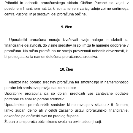
Prihodki in odhodki proračunskega sklada Občine Puconci so zajeti v
posebnem finančnem načrtu, ki so namenjeni za izgradnjo zbirno sortirnega
centra Puconci in je sestavni del proračuna občine.
9. člen
Uporabniki proračuna morajo izvrševati svoje naloge in skrbeti za
financiranje dejavnosti, do višine sredstev, ki so jim za te namene odobrene v
proračunu. Na račun proračuna ne smejo prevzemati nobenih obveznosti, ki
bi presegala za ta namen določena proračunska sredstva.
10. člen
Nadzor nad porabo sredstev proračuna ter smotrnostjo in namembnostjo
porabe teh sredstev opravlja nadzorni odbor.
Uporabniki proračuna pa so dolžni predložiti vse zahtevane podatke
potrebne za analizo porabe sredstev.
Uporabnikom proračunskih sredstev, ki ne ravnajo v skladu z 9. členom,
lahko župan delno ali v celoti začasno ustavi proračunsko financiranje,
dokončno pa občinski svet na predlog župana.
Župan o tem poroča občinskemu svetu na prvi naslednji seji.