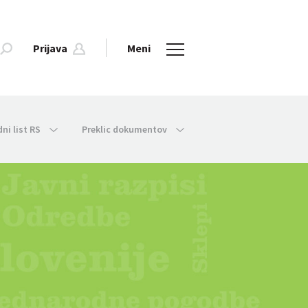
Prijava
Meni
dni list RS
Preklic dokumentov