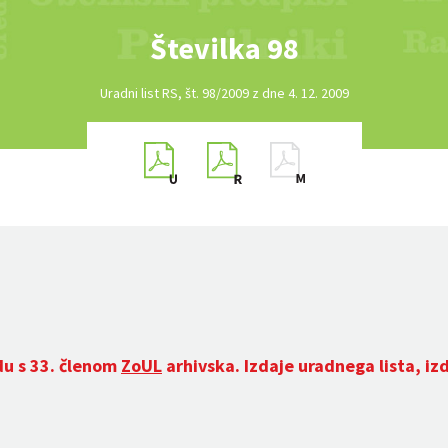
Številka 98
Uradni list RS, št. 98/2009 z dne 4. 12. 2009
du s 33. členom
ZoUL
arhivska. Izdaje uradnega lista, iz