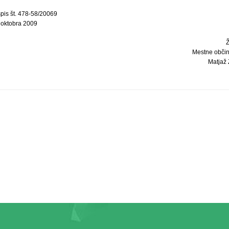
spis št. 478-58/20069
 oktobra 2009
Mestne obči
Matjaž 