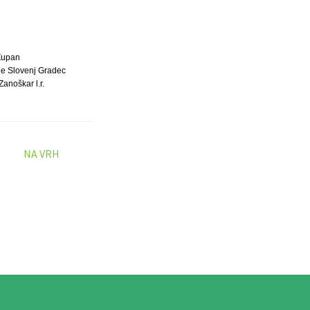
Župan
ne Slovenj Gradec
Zanoškar l.r.
NA VRH