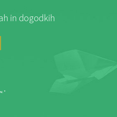
jah in dogodkih
ov
. *