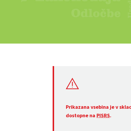
Prikazana vsebina je v skla
dostopne na
PISRS
.