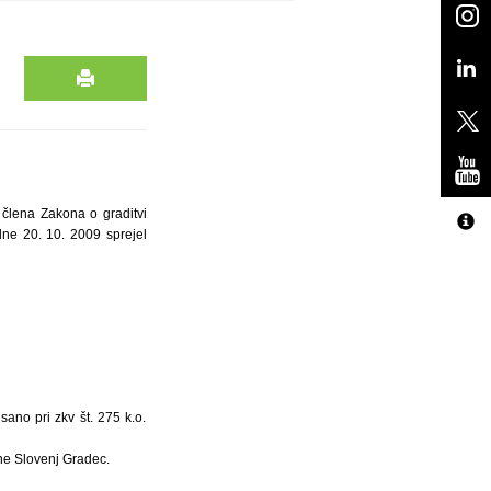
 člena Zakona o graditvi
 dne 20. 10. 2009 sprejel
ano pri zkv št. 275 k.o.
ne Slovenj Gradec.