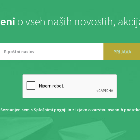
eni
o vseh naših novostih, akci
PRIJAVA
Seznanjen sem s
Splošnimi pogoji
in z
Izjavo o varstvu osebnih podatk