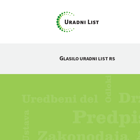
G
LASILO URADNI LIST RS