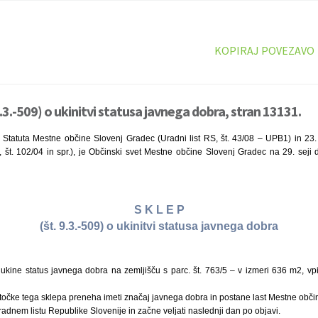
KOPIRAJ POVEZAVO
9.3.-509) o ukinitvi statusa javnega dobra, stran 13131.
 Statuta Mestne občine Slovenj Gradec (Uradni list RS, št. 43/08 – UPB1) in 23.
, št. 102/04 in spr.), je Občinski svet Mestne občine Slovenj Gradec na 29. seji
S K L E P
(št. 9.3.-509) o ukinitvi statusa javnega dobra
kine status javnega dobra na zemljišču s parc. št. 763/5 – v izmeri 636 m2, vpis
 točke tega sklepa preneha imeti značaj javnega dobra in postane last Mestne obči
radnem listu Republike Slovenije in začne veljati naslednji dan po objavi.