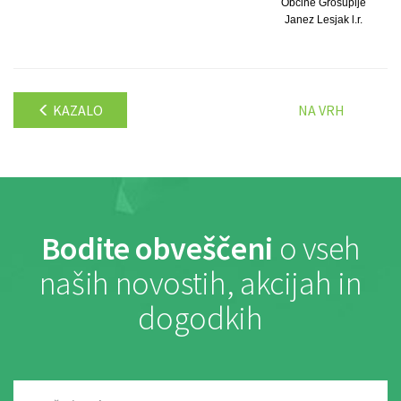
Občine Grosuplje
Janez Lesjak l.r.
KAZALO
NA VRH
Bodite obveščeni
o vseh
naših novostih, akcijah in
dogodkih