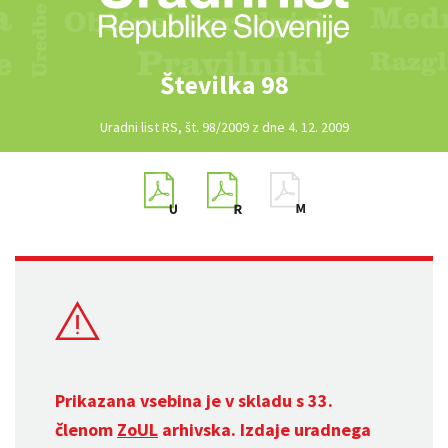
Številka 98
Uradni list RS, št. 98/2009 z dne 4. 12. 2009
Prikazana vsebina je v skladu s 33.
členom
ZoUL
arhivska. Izdaje uradnega