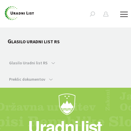
G
LASILO URADNI LIST RS
Glasilo Uradni list RS
Preklic dokumentov