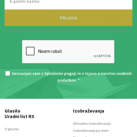
PRIJAVA
Seznanjen sem s
Splošnimi pogoji
in z
Izjavo o varstvu osebnih
podatkov
. *
Glasilo
Izobraževanja
Uradni list RS
Aktualna izobraževanja
O glasilu
Izobraževanja po meri