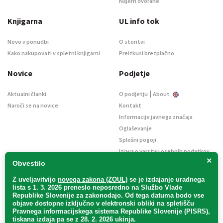
Najem dvorane
Knjigarna
UL info tok
Novo v ponudbi
O storitvi
Kako nakupovati v spletni knjigarni
Preizkusi brezplačno
Novice
Podjetje
|
Aktualni članki
O podjetju
About
Naroči se na novice
Kontakt
Informacije javnega značaja
Oglaševanje
Splošni pogoji
Izjava o varstvu osebnih podatkov
×
E-dražbe
Obvestilo
Z uveljavitvijo
novega zakona (ZOUL)
se je
izdajanje uradnega
lista s 1. 3. 2026 preneslo
neposredno
na Službo Vlade
Republike Slovenije za zakonodajo
. Od tega datuma bodo vse
objave dostopne izključno v elektronski obliki na spletišču
Pravnega informacijskega sistema Republike Slovenije (PISRS),
Uradni list d. o. o. – v likvidaciji / Vse pravice pridržane.
tiskana izdaja pa se z 28. 2. 2026 ukinja.