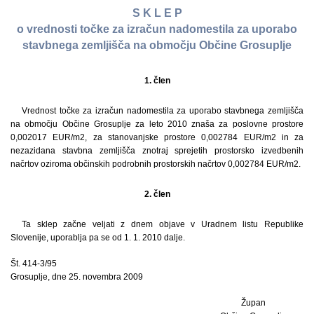
S K L E P
o vrednosti točke za izračun nadomestila za uporabo
stavbnega zemljišča na območju Občine Grosuplje
1. člen
Vrednost točke za izračun nadomestila za uporabo stavbnega zemljišča
na območju Občine Grosuplje za leto 2010 znaša za poslovne prostore
0,002017 EUR/m2, za stanovanjske prostore 0,002784 EUR/m2 in za
nezazidana stavbna zemljišča znotraj sprejetih prostorsko izvedbenih
načrtov oziroma občinskih podrobnih prostorskih načrtov 0,002784 EUR/m2.
2. člen
Ta sklep začne veljati z dnem objave v Uradnem listu Republike
Slovenije, uporablja pa se od 1. 1. 2010 dalje.
Št. 414-3/95
Grosuplje, dne 25. novembra 2009
Župan