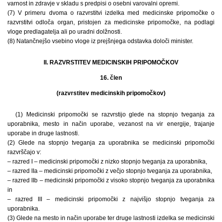
varnost in zdravje v skladu s predpisi o osebni varovalni opremi.
(7) V primeru dvoma o razvrstitvi izdelka med medicinske pripomočke o
razvrstitvi odloča organ, pristojen za medicinske pripomočke, na podlagi
vloge predlagatelja ali po uradni dolžnosti.
(8) Natančnejšo vsebino vloge iz prejšnjega odstavka določi minister.
II. RAZVRSTITEV MEDICINSKIH PRIPOMOČKOV
16. člen
(razvrstitev medicinskih pripomočkov)
(1) Medicinski pripomočki se razvrstijo glede na stopnjo tveganja za
uporabnika, mesto in način uporabe, vezanost na vir energije, trajanje
uporabe in druge lastnosti.
(2) Glede na stopnjo tveganja za uporabnika se medicinski pripomočki
razvrščajo v:
– razred I – medicinski pripomočki z nizko stopnjo tveganja za uporabnika,
– razred IIa – medicinski pripomočki z večjo stopnjo tveganja za uporabnika,
– razred IIb – medicinski pripomočki z visoko stopnjo tveganja za uporabnika
in
– razred III – medicinski pripomočki z najvišjo stopnjo tveganja za
uporabnika.
(3) Glede na mesto in način uporabe ter druge lastnosti izdelka se medicinski