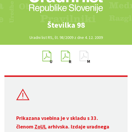
Številka 98
Uradni list RS, št. 98/2009 z dne 4. 12. 2009
Prikazana vsebina je v skladu s 33.
členom
ZoUL
arhivska. Izdaje uradnega