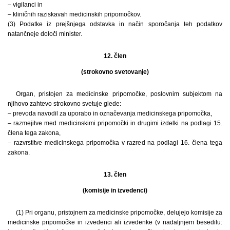
– vigilanci in
– kliničnih raziskavah medicinskih pripomočkov.
(3) Podatke iz prejšnjega odstavka in način sporočanja teh podatkov
natančneje določi minister.
12. člen
(strokovno svetovanje)
Organ, pristojen za medicinske pripomočke, poslovnim subjektom na
njihovo zahtevo strokovno svetuje glede:
– prevoda navodil za uporabo in označevanja medicinskega pripomočka,
– razmejitve med medicinskimi pripomočki in drugimi izdelki na podlagi 15.
člena tega zakona,
– razvrstitve medicinskega pripomočka v razred na podlagi 16. člena tega
zakona.
13. člen
(komisije in izvedenci)
(1) Pri organu, pristojnem za medicinske pripomočke, delujejo komisije za
medicinske pripomočke in izvedenci ali izvedenke (v nadaljnjem besedilu: