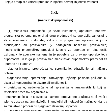
urejajo predpisi o varstvu pred ionizirajočimi sevanji in jedrski varnosti.
3. člen
(medicinski pripomoček)
(1) Medicinski pripomoček je vsak instrument, aparatura, naprava,
programska oprema, material ali drug predmet, ki se uporablja samostojno
ali v kombinaciji z dodatki, vključno s programsko opremo, ki jo je
proizvajalec ali proizvajalka (v nadaljnjem besedilu: proizvajalec)
medicinskih pripomočkov predvidel izrecno za uporabo pri diagnostiki
oziroma v terapevtske namene in je potrebna za pravilno uporabo tega
pripomočka, in ki ga je proizvajalec medicinskih pripomočkov predvidel za
uporabo na ljudeh za:
– diagnosticiranje, preprečevanje, spremljanje, zdravljenje ali lajšanje
bolezni,
– diagnosticiranje, spremljanje, zdravljenje, lajšanje posledic poškodb ali
okvar ali kompenziranje okvare ali invalidnosti,
– preiskovanje, nadomeščanje ali spreminjanje anatomskih funkcij ali
fizioloških procesov organizma ali
– nadzor spočetja, in ki svojega glavnega predvidenega učinka na človeško
telo ne dosega na farmakološki, imunološki ali metabolični način, vendar pa
so mu lahko ti procesi pri njegovem delovanju v pomoč.
(2) Dodatek k medicinskemu pripomočku je predmet, ki sicer ni medicinski