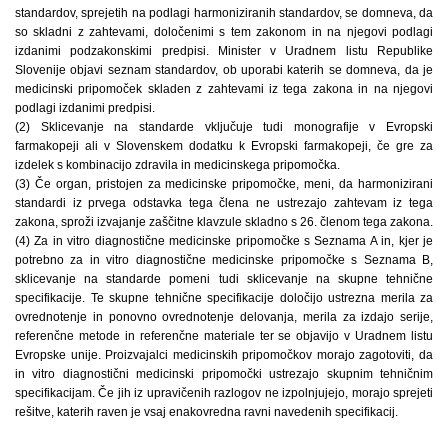
standardov, sprejetih na podlagi harmoniziranih standardov, se domneva, da
so skladni z zahtevami, določenimi s tem zakonom in na njegovi podlagi
izdanimi podzakonskimi predpisi. Minister v Uradnem listu Republike
Slovenije objavi seznam standardov, ob uporabi katerih se domneva, da je
medicinski pripomoček skladen z zahtevami iz tega zakona in na njegovi
podlagi izdanimi predpisi.
(2) Sklicevanje na standarde vključuje tudi monografije v Evropski
farmakopeji ali v Slovenskem dodatku k Evropski farmakopeji, če gre za
izdelek s kombinacijo zdravila in medicinskega pripomočka.
(3) Če organ, pristojen za medicinske pripomočke, meni, da harmonizirani
standardi iz prvega odstavka tega člena ne ustrezajo zahtevam iz tega
zakona, sproži izvajanje zaščitne klavzule skladno s 26. členom tega zakona.
(4) Za in vitro diagnostične medicinske pripomočke s Seznama A in, kjer je
potrebno za in vitro diagnostične medicinske pripomočke s Seznama B,
sklicevanje na standarde pomeni tudi sklicevanje na skupne tehnične
specifikacije. Te skupne tehnične specifikacije določijo ustrezna merila za
ovrednotenje in ponovno ovrednotenje delovanja, merila za izdajo serije,
referenčne metode in referenčne materiale ter se objavijo v Uradnem listu
Evropske unije. Proizvajalci medicinskih pripomočkov morajo zagotoviti, da
in vitro diagnostični medicinski pripomočki ustrezajo skupnim tehničnim
specifikacijam. Če jih iz upravičenih razlogov ne izpolnjujejo, morajo sprejeti
rešitve, katerih raven je vsaj enakovredna ravni navedenih specifikacij.