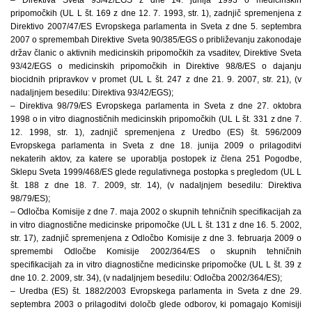
pripomočkih (UL L št. 169 z dne 12. 7. 1993, str. 1), zadnjič spremenjena z
Direktivo 2007/47/ES Evropskega parlamenta in Sveta z dne 5. septembra
2007 o spremembah Direktive Sveta 90/385/EGS o približevanju zakonodaje
držav članic o aktivnih medicinskih pripomočkih za vsaditev, Direktive Sveta
93/42/EGS o medicinskih pripomočkih in Direktive 98/8/ES o dajanju
biocidnih pripravkov v promet (UL L št. 247 z dne 21. 9. 2007, str. 21), (v
nadaljnjem besedilu: Direktiva 93/42/EGS);
– Direktiva 98/79/ES Evropskega parlamenta in Sveta z dne 27. oktobra
1998 o in vitro diagnostičnih medicinskih pripomočkih (UL L št. 331 z dne 7.
12. 1998, str. 1), zadnjič spremenjena z Uredbo (ES) št. 596/2009
Evropskega parlamenta in Sveta z dne 18. junija 2009 o prilagoditvi
nekaterih aktov, za katere se uporablja postopek iz člena 251 Pogodbe,
Sklepu Sveta 1999/468/ES glede regulativnega postopka s pregledom (UL L
št. 188 z dne 18. 7. 2009, str. 14), (v nadaljnjem besedilu: Direktiva
98/79/ES);
– Odločba Komisije z dne 7. maja 2002 o skupnih tehničnih specifikacijah za
in vitro diagnostične medicinske pripomočke (UL L št. 131 z dne 16. 5. 2002,
str. 17), zadnjič spremenjena z Odločbo Komisije z dne 3. februarja 2009 o
spremembi Odločbe Komisije 2002/364/ES o skupnih tehničnih
specifikacijah za in vitro diagnostične medicinske pripomočke (UL L št. 39 z
dne 10. 2. 2009, str. 34), (v nadaljnjem besedilu: Odločba 2002/364/ES);
– Uredba (ES) št. 1882/2003 Evropskega parlamenta in Sveta z dne 29.
septembra 2003 o prilagoditvi določb glede odborov, ki pomagajo Komisiji