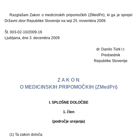
Razglašam Zakon o medicinskih pripomočkih (ZMedPri), ki ga je sprejel
Državni zbor Republike Slovenije na seji 25. novembra 2009.
Št. 003-02-10/2009-16
Ljubljana, dne 3. decembra 2009
dr. Danilo Türk l.r.
Predsednik
Republike Slovenije
Z A K O N
O MEDICINSKIH PRIPOMOČKIH (ZMedPri)
I. SPLOŠNE DOLOČBE
1. člen
(področje urejanja)
(1) Ta zakon določa: