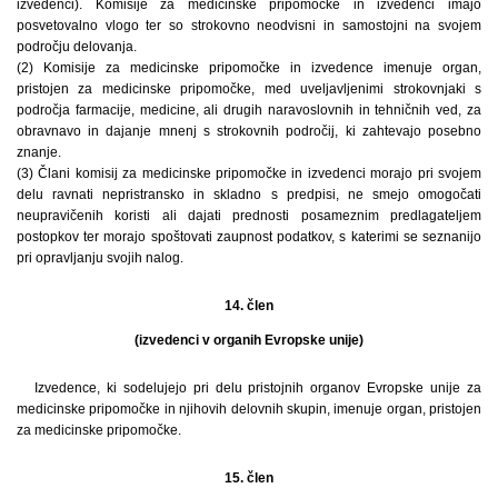
izvedenci). Komisije za medicinske pripomočke in izvedenci imajo
posvetovalno vlogo ter so strokovno neodvisni in samostojni na svojem
področju delovanja.
(2) Komisije za medicinske pripomočke in izvedence imenuje organ,
pristojen za medicinske pripomočke, med uveljavljenimi strokovnjaki s
področja farmacije, medicine, ali drugih naravoslovnih in tehničnih ved, za
obravnavo in dajanje mnenj s strokovnih področij, ki zahtevajo posebno
znanje.
(3) Člani komisij za medicinske pripomočke in izvedenci morajo pri svojem
delu ravnati nepristransko in skladno s predpisi, ne smejo omogočati
neupravičenih koristi ali dajati prednosti posameznim predlagateljem
postopkov ter morajo spoštovati zaupnost podatkov, s katerimi se seznanijo
pri opravljanju svojih nalog.
14. člen
(izvedenci v organih Evropske unije)
Izvedence, ki sodelujejo pri delu pristojnih organov Evropske unije za
medicinske pripomočke in njihovih delovnih skupin, imenuje organ, pristojen
za medicinske pripomočke.
15. člen