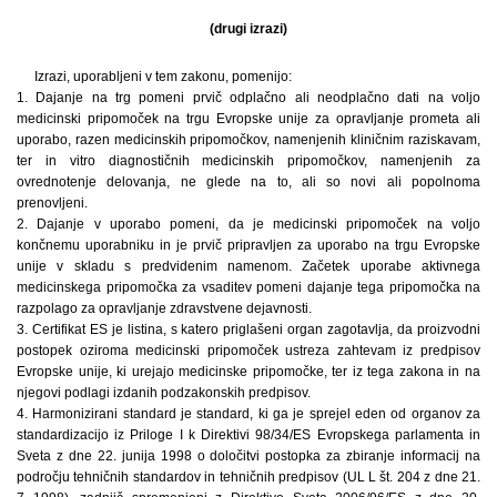
(drugi izrazi)
Izrazi, uporabljeni v tem zakonu, pomenijo:
1. Dajanje na trg pomeni prvič odplačno ali neodplačno dati na voljo
medicinski pripomoček na trgu Evropske unije za opravljanje prometa ali
uporabo, razen medicinskih pripomočkov, namenjenih kliničnim raziskavam,
ter in vitro diagnostičnih medicinskih pripomočkov, namenjenih za
ovrednotenje delovanja, ne glede na to, ali so novi ali popolnoma
prenovljeni.
2. Dajanje v uporabo pomeni, da je medicinski pripomoček na voljo
končnemu uporabniku in je prvič pripravljen za uporabo na trgu Evropske
unije v skladu s predvidenim namenom. Začetek uporabe aktivnega
medicinskega pripomočka za vsaditev pomeni dajanje tega pripomočka na
razpolago za opravljanje zdravstvene dejavnosti.
3. Certifikat ES je listina, s katero priglašeni organ zagotavlja, da proizvodni
postopek oziroma medicinski pripomoček ustreza zahtevam iz predpisov
Evropske unije, ki urejajo medicinske pripomočke, ter iz tega zakona in na
njegovi podlagi izdanih podzakonskih predpisov.
4. Harmonizirani standard je standard, ki ga je sprejel eden od organov za
standardizacijo iz Priloge I k Direktivi 98/34/ES Evropskega parlamenta in
Sveta z dne 22. junija 1998 o določitvi postopka za zbiranje informacij na
področju tehničnih standardov in tehničnih predpisov (UL L št. 204 z dne 21.