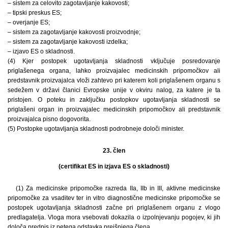
– sistem za celovito zagotavljanje kakovosti;
– tipski preskus ES;
– overjanje ES;
– sistem za zagotavljanje kakovosti proizvodnje;
– sistem za zagotavljanje kakovosti izdelka;
– izjavo ES o skladnosti.
(4) Kjer postopek ugotavljanja skladnosti vključuje posredovanje
priglašenega organa, lahko proizvajalec medicinskih pripomočkov ali
predstavnik proizvajalca vloži zahtevo pri katerem koli priglašenem organu s
sedežem v državi članici Evropske unije v okviru nalog, za katere je ta
pristojen. O poteku in zaključku postopkov ugotavljanja skladnosti se
priglašeni organ in proizvajalec medicinskih pripomočkov ali predstavnik
proizvajalca pisno dogovorita.
(5) Postopke ugotavljanja skladnosti podrobneje določi minister.
23. člen
(certifikat ES in izjava ES o skladnosti)
(1) Za medicinske pripomočke razreda IIa, IIb in III, aktivne medicinske
pripomočke za vsaditev ter in vitro diagnostične medicinske pripomočke se
postopek ugotavljanja skladnosti začne pri priglašenem organu z vlogo
predlagatelja. Vloga mora vsebovati dokazila o izpolnjevanju pogojev, ki jih
določa predpis iz petega odstavka prejšnjega člena.