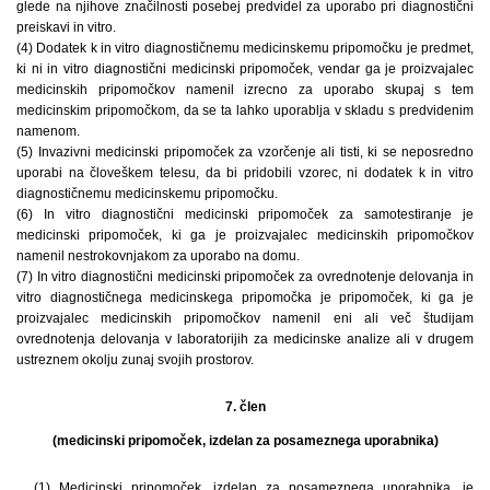
glede na njihove značilnosti posebej predvidel za uporabo pri diagnostični
preiskavi in vitro.
(4) Dodatek k in vitro diagnostičnemu medicinskemu pripomočku je predmet,
ki ni in vitro diagnostični medicinski pripomoček, vendar ga je proizvajalec
medicinskih pripomočkov namenil izrecno za uporabo skupaj s tem
medicinskim pripomočkom, da se ta lahko uporablja v skladu s predvidenim
namenom.
(5) Invazivni medicinski pripomoček za vzorčenje ali tisti, ki se neposredno
uporabi na človeškem telesu, da bi pridobili vzorec, ni dodatek k in vitro
diagnostičnemu medicinskemu pripomočku.
(6) In vitro diagnostični medicinski pripomoček za samotestiranje je
medicinski pripomoček, ki ga je proizvajalec medicinskih pripomočkov
namenil nestrokovnjakom za uporabo na domu.
(7) In vitro diagnostični medicinski pripomoček za ovrednotenje delovanja in
vitro diagnostičnega medicinskega pripomočka je pripomoček, ki ga je
proizvajalec medicinskih pripomočkov namenil eni ali več študijam
ovrednotenja delovanja v laboratorijih za medicinske analize ali v drugem
ustreznem okolju zunaj svojih prostorov.
7. člen
(medicinski pripomoček, izdelan za posameznega uporabnika)
(1) Medicinski pripomoček, izdelan za posameznega uporabnika, je