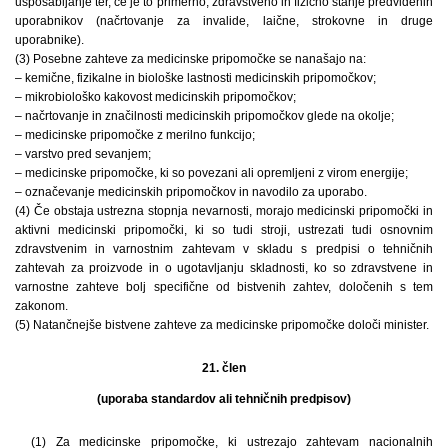
usposabljanje ter, če je to primerno, zdravstveno in fizično stanje predvidenih
uporabnikov (načrtovanje za invalide, laične, strokovne in druge
uporabnike).
(3) Posebne zahteve za medicinske pripomočke se nanašajo na:
– kemične, fizikalne in biološke lastnosti medicinskih pripomočkov;
– mikrobiološko kakovost medicinskih pripomočkov;
– načrtovanje in značilnosti medicinskih pripomočkov glede na okolje;
– medicinske pripomočke z merilno funkcijo;
– varstvo pred sevanjem;
– medicinske pripomočke, ki so povezani ali opremljeni z virom energije;
– označevanje medicinskih pripomočkov in navodilo za uporabo.
(4) Če obstaja ustrezna stopnja nevarnosti, morajo medicinski pripomočki in
aktivni medicinski pripomočki, ki so tudi stroji, ustrezati tudi osnovnim
zdravstvenim in varnostnim zahtevam v skladu s predpisi o tehničnih
zahtevah za proizvode in o ugotavljanju skladnosti, ko so zdravstvene in
varnostne zahteve bolj specifične od bistvenih zahtev, določenih s tem
zakonom.
(5) Natančnejše bistvene zahteve za medicinske pripomočke določi minister.
21. člen
(uporaba standardov ali tehničnih predpisov)
(1) Za medicinske pripomočke, ki ustrezajo zahtevam nacionalnih