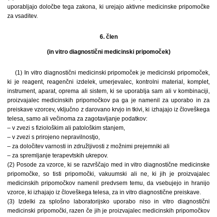
uporabljajo določbe tega zakona, ki urejajo aktivne medicinske pripomočke
za vsaditev.
6. člen
(in vitro diagnostični medicinski pripomoček)
(1) In vitro diagnostični medicinski pripomoček je medicinski pripomoček,
ki je reagent, reagenčni izdelek, umerjevalec, kontrolni material, komplet,
instrument, aparat, oprema ali sistem, ki se uporablja sam ali v kombinaciji,
proizvajalec medicinskih pripomočkov pa ga je namenil za uporabo in za
preiskave vzorcev, vključno z darovano krvjo in tkivi, ki izhajajo iz človeškega
telesa, samo ali večinoma za zagotavljanje podatkov:
– v zvezi s fiziološkim ali patološkim stanjem,
– v zvezi s prirojeno nepravilnostjo,
– za določitev varnosti in združljivosti z možnimi prejemniki ali
– za spremljanje terapevtskih ukrepov.
(2) Posode za vzorce, ki se razvrščajo med in vitro diagnostične medicinske
pripomočke, so tisti pripomočki, vakuumski ali ne, ki jih je proizvajalec
medicinskih pripomočkov namenil predvsem temu, da vsebujejo in hranijo
vzorce, ki izhajajo iz človeškega telesa, za in vitro diagnostične preiskave.
(3) Izdelki za splošno laboratorijsko uporabo niso in vitro diagnostični
medicinski pripomočki, razen če jih je proizvajalec medicinskih pripomočkov