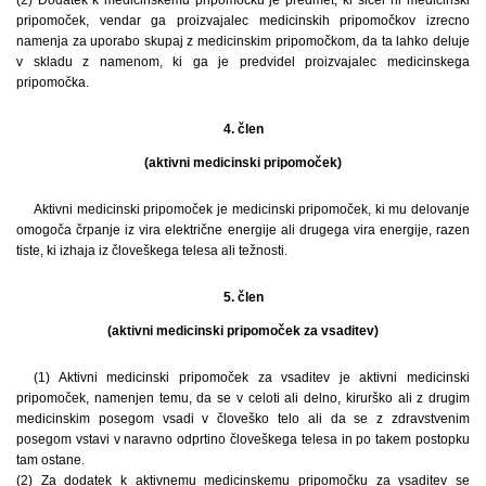
pripomoček, vendar ga proizvajalec medicinskih pripomočkov izrecno
namenja za uporabo skupaj z medicinskim pripomočkom, da ta lahko deluje
v skladu z namenom, ki ga je predvidel proizvajalec medicinskega
pripomočka.
4. člen
(aktivni medicinski pripomoček)
Aktivni medicinski pripomoček je medicinski pripomoček, ki mu delovanje
omogoča črpanje iz vira električne energije ali drugega vira energije, razen
tiste, ki izhaja iz človeškega telesa ali težnosti.
5. člen
(aktivni medicinski pripomoček za vsaditev)
(1) Aktivni medicinski pripomoček za vsaditev je aktivni medicinski
pripomoček, namenjen temu, da se v celoti ali delno, kirurško ali z drugim
medicinskim posegom vsadi v človeško telo ali da se z zdravstvenim
posegom vstavi v naravno odprtino človeškega telesa in po takem postopku
tam ostane.
(2) Za dodatek k aktivnemu medicinskemu pripomočku za vsaditev se