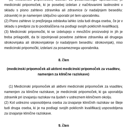
medicinski pripomoček, ki je posebej izdelan z načrtovanimi lastnostmi v
skladu s pisno zahtevo zdravnika ali zdravnice (v nadaljnjem besedilu:
zdravnik) in je namenjen izključno uporabi pri tem uporabniku.
(2) Pisno zahtevo iz prejšnjega odstavka lahko izda tudi druga oseba, če je v
skladu s predpisi za to pooblaščena na podlagi svojih poklicnih kvalifikacij.
(3) Medicinski pripomočki, ki se izdelujejo v množični proizvodnji in jih je
treba prilagoditi, da bi izpolnjevali posebne zahteve zdravnika ali drugega
strokovnjaka ali strokovnjakinje (v nadaljnjem besedilu: strokovnjak), niso
medicinski pripomočki, izdelani za posameznega uporabnika.
8. člen
(medicinski pripomoček ali aktivni medicinski pripomoček za vsaditev,
namenjen za klinične raziskave)
(1) Medicinski pripomoček ali aktivni medicinski pripomoček za vsaditev,
namenjen za klinične raziskave, je medicinski pripomoček, ki ga uporablja
zdravnik pri izvajanju raziskav na ljudeh v ustreznem kliničnem okolju.
(2) Kot ustrezno usposobljena oseba za izvajanje kliničnih raziskav se šteje
tudi druga oseba, ki je na podlagi svojih poklicnih kvalifikacij usposobljena
za izvajanje klinične raziskave.
9. člen