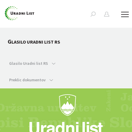
G
LASILO URADNI LIST RS
Glasilo Uradni list RS
Preklic dokumentov