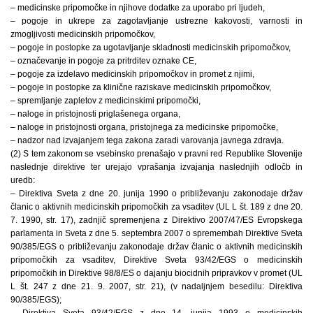
– medicinske pripomočke in njihove dodatke za uporabo pri ljudeh,
– pogoje in ukrepe za zagotavljanje ustrezne kakovosti, varnosti in
zmogljivosti medicinskih pripomočkov,
– pogoje in postopke za ugotavljanje skladnosti medicinskih pripomočkov,
– označevanje in pogoje za pritrditev oznake CE,
– pogoje za izdelavo medicinskih pripomočkov in promet z njimi,
– pogoje in postopke za klinične raziskave medicinskih pripomočkov,
– spremljanje zapletov z medicinskimi pripomočki,
– naloge in pristojnosti priglašenega organa,
– naloge in pristojnosti organa, pristojnega za medicinske pripomočke,
– nadzor nad izvajanjem tega zakona zaradi varovanja javnega zdravja.
(2) S tem zakonom se vsebinsko prenašajo v pravni red Republike Slovenije
naslednje direktive ter urejajo vprašanja izvajanja naslednjih odločb in
uredb:
– Direktiva Sveta z dne 20. junija 1990 o približevanju zakonodaje držav
članic o aktivnih medicinskih pripomočkih za vsaditev (UL L št. 189 z dne 20.
7. 1990, str. 17), zadnjič spremenjena z Direktivo 2007/47/ES Evropskega
parlamenta in Sveta z dne 5. septembra 2007 o spremembah Direktive Sveta
90/385/EGS o približevanju zakonodaje držav članic o aktivnih medicinskih
pripomočkih za vsaditev, Direktive Sveta 93/42/EGS o medicinskih
pripomočkih in Direktive 98/8/ES o dajanju biocidnih pripravkov v promet (UL
L št. 247 z dne 21. 9. 2007, str. 21), (v nadaljnjem besedilu: Direktiva
90/385/EGS);
– Direktiva Sveta 93/42/EGS z dne 14. junija 1993 o medicinskih