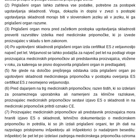
(2) Priglašeni organ lahko zahteva vse podatke, potrebne za postopek
ugotavljanja skladnosti. Vloga, dokazila in dopisi v zvezi s postopki
ugotavljanja skladnosti morajo biti v slovenskem jeziku ali v jeziku, ki ga
priglašeni organ razume.
(3) Priglašeni organ mora pred začetkom postopka ugotavljanja skladnosti
preveriti razvrstitev izdelka med medicinske pripomočke, ki jo izvede
proizvajalec v skladu s tem zakonom.
(4) Po ugotovljeni skladnosti priglašeni organ izda certifikat ES z veljavnostjo
največ pet let. Veljavnost se lahko podaljša za največ pet let na podlagi vloge
proizvajalca medicinskih pripomočkov ali predstavnika proizvajalca, vložene
v roku, za katerega se pisno dogovorita priglašeni organ in predlagatelj.
(5) Ne glede na določbo prejšnjega odstavka izda priglašeni organ po
ugotovljeni skladnosti medicinskega pripomočka v postopku overjanja ES
certifikat ES z neomejeno veljavnostjo.
(6) Pred dajanjem na trg medicinskih pripomočkov, razen tistih, ki so izdelani
za posameznega uporabnika ali namenjeni za klinične raziskave,
proizvajalec medicinskih pripomočkov sestavi izjavo ES o skladnosti in na
medicinski pripomoček pritrdi oznako CE.
(7) Proizvajalec medicinskih pripomočkov ali predstavnik proizvajalca mora
hraniti izjavo ES o skladnosti, tehnično dokumentacijo o medicinskem
pripomočku in potrdila, ki so jih izdali priglašeni organi, ter jih dati na
razpolago pristojnemu inšpektorju ali inšpektorici (v nadaljnjem besedilu:
inšpektor) še pet let po izdelavi zadnjega medicinskega pripomočka oziroma