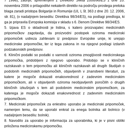
7 1998), zadnjič spremenjeni z Direktivo Sveta 2006/96/ES z dne 20.
novembra 2006 o prilagoditvi nekaterih direktiv na področju prostega pretoka
blaga zaradi pristopa Bolgarije in Romunije (UL L št. 363 z dne 20. 12. 2006,
str. 81), (v nadaljnjem besedilu: Direktiva 98/34/ES), na podlagi predloga, ki
ga je pripravila Evropska komisija v skladu s 6. členom Direktive 98/34/ES.
5. Izjava ES o skladnosti je listina, s katero proizvajalec medicinskih
pripomočkov zagotavlja, da proizvodni postopek oziroma medicinski
pripomoček ustreza zahtevam iz predpisov Evropske unije, ki urejajo
medicinske pripomočke, ter iz tega zakona in na njegovi podlagi izdanih
podzakonskih predpisov.
6. Klinični podatki so podatki o varnosti oziroma zmogljivosti medicinskega
pripomočka, pridobljeni z njegovo uporabo. Pridobijo se v kliničnih
raziskavah o tem pripomočku ali kliničnih raziskavah ali drugih študijah o
podobnih medicinskih pripomočkih, objavljenih v znanstveni literaturi, za
katere je mogoče dokazati enakovrednost z zadevnim medicinskim
pripomočkom, ali v objavljenih oziroma neobjavljenih poročilih o drugih
kliničnih izkušnjah s tem ali podobnim medicinskim pripomočkom, za
katerega je mogoče dokazati enakovrednost z zadevnim medicinskim
pripomočkom.
7. Medicinski pripomoček za enkratno uporabo je medicinski pripomoček,
namenjen temu, da se uporabi enkrat za enega bolnika ali bolnico (v
nadaljnjem besedilu: bolnik).
8. Navodilo za uporabo je informacija za uporabnika, ki je v pisni obliki
priložena medicinskemu pripomočku.