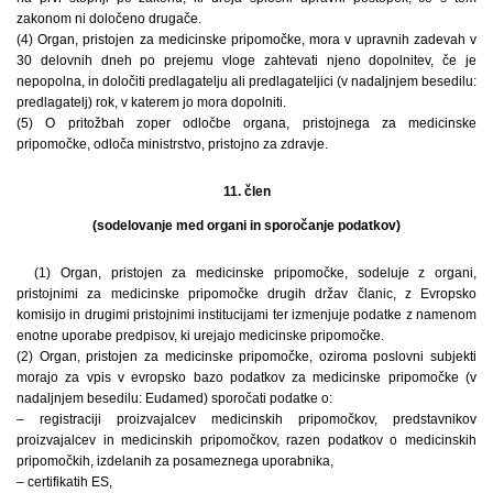
zakonom ni določeno drugače.
(4) Organ, pristojen za medicinske pripomočke, mora v upravnih zadevah v
30 delovnih dneh po prejemu vloge zahtevati njeno dopolnitev, če je
nepopolna, in določiti predlagatelju ali predlagateljici (v nadaljnjem besedilu:
predlagatelj) rok, v katerem jo mora dopolniti.
(5) O pritožbah zoper odločbe organa, pristojnega za medicinske
pripomočke, odloča ministrstvo, pristojno za zdravje.
11. člen
(sodelovanje med organi in sporočanje podatkov)
(1) Organ, pristojen za medicinske pripomočke, sodeluje z organi,
pristojnimi za medicinske pripomočke drugih držav članic, z Evropsko
komisijo in drugimi pristojnimi institucijami ter izmenjuje podatke z namenom
enotne uporabe predpisov, ki urejajo medicinske pripomočke.
(2) Organ, pristojen za medicinske pripomočke, oziroma poslovni subjekti
morajo za vpis v evropsko bazo podatkov za medicinske pripomočke (v
nadaljnjem besedilu: Eudamed) sporočati podatke o:
– registraciji proizvajalcev medicinskih pripomočkov, predstavnikov
proizvajalcev in medicinskih pripomočkov, razen podatkov o medicinskih
pripomočkih, izdelanih za posameznega uporabnika,
– certifikatih ES,