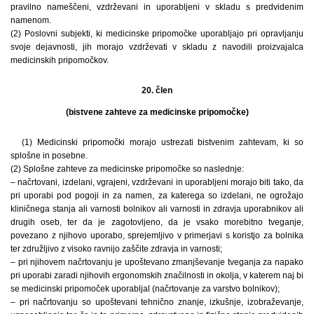
pravilno nameščeni, vzdrževani in uporabljeni v skladu s predvidenim
namenom.
(2) Poslovni subjekti, ki medicinske pripomočke uporabljajo pri opravljanju
svoje dejavnosti, jih morajo vzdrževati v skladu z navodili proizvajalca
medicinskih pripomočkov.
20. člen
(bistvene zahteve za medicinske pripomočke)
(1) Medicinski pripomočki morajo ustrezati bistvenim zahtevam, ki so
splošne in posebne.
(2) Splošne zahteve za medicinske pripomočke so naslednje:
– načrtovani, izdelani, vgrajeni, vzdrževani in uporabljeni morajo biti tako, da
pri uporabi pod pogoji in za namen, za katerega so izdelani, ne ogrožajo
kliničnega stanja ali varnosti bolnikov ali varnosti in zdravja uporabnikov ali
drugih oseb, ter da je zagotovljeno, da je vsako morebitno tveganje,
povezano z njihovo uporabo, sprejemljivo v primerjavi s koristjo za bolnika
ter združljivo z visoko ravnijo zaščite zdravja in varnosti;
– pri njihovem načrtovanju je upoštevano zmanjševanje tveganja za napako
pri uporabi zaradi njihovih ergonomskih značilnosti in okolja, v katerem naj bi
se medicinski pripomoček uporabljal (načrtovanje za varstvo bolnikov);
– pri načrtovanju so upoštevani tehnično znanje, izkušnje, izobraževanje,