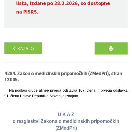
lista, izdane po 28.2.2026, so dostopne
na
PISRS
.
KAZALO
4284. Zakon o medicinskih pripomočkih (ZMedPri), stran
13005.
Na podlagi druge alinee prvega odstavka 107. člena in prvega odstavka
91. člena Ustave Republike Slovenije izdajam
U K A Z
o razglasitvi Zakona o medicinskih pripomočkih
(ZMedPri)