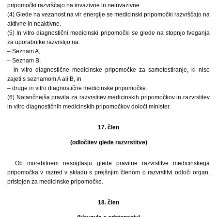
pripomočki razvrščajo na invazivne in neinvazivne.
(4) Glede na vezanost na vir energije se medicinski pripomočki razvrščajo na
aktivne in neaktivne.
(5) In vitro diagnostični medicinski pripomočki se glede na stopnjo tveganja
za uporabnike razvrstijo na:
– Seznam A,
– Seznam B,
– in vitro diagnostične medicinske pripomočke za samotestiranje, ki niso
zajeti s seznamom A ali B, in
– druge in vitro diagnostične medicinske pripomočke.
(6) Natančnejša pravila za razvrstitev medicinskih pripomočkov in razvrstitev
in vitro diagnostičnih medicinskih pripomočkov določi minister.
17. člen
(odločitev glede razvrstitve)
Ob morebitnem nesoglasju glede pravilne razvrstitve medicinskega
pripomočka v razred v skladu s prejšnjim členom o razvrstitvi odloči organ,
pristojen za medicinske pripomočke.
18. člen