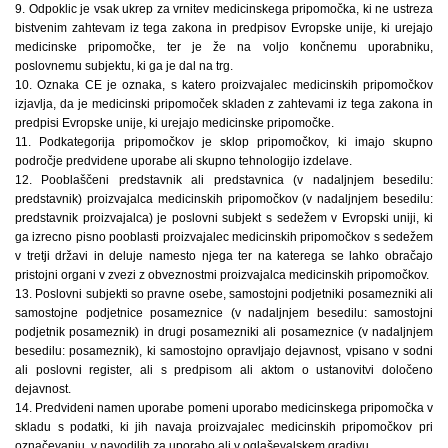
9. Odpoklic je vsak ukrep za vrnitev medicinskega pripomočka, ki ne ustreza
bistvenim zahtevam iz tega zakona in predpisov Evropske unije, ki urejajo
medicinske pripomočke, ter je že na voljo končnemu uporabniku,
poslovnemu subjektu, ki ga je dal na trg.
10. Oznaka CE je oznaka, s katero proizvajalec medicinskih pripomočkov
izjavlja, da je medicinski pripomoček skladen z zahtevami iz tega zakona in
predpisi Evropske unije, ki urejajo medicinske pripomočke.
11. Podkategorija pripomočkov je sklop pripomočkov, ki imajo skupno
področje predvidene uporabe ali skupno tehnologijo izdelave.
12. Pooblaščeni predstavnik ali predstavnica (v nadaljnjem besedilu:
predstavnik) proizvajalca medicinskih pripomočkov (v nadaljnjem besedilu:
predstavnik proizvajalca) je poslovni subjekt s sedežem v Evropski uniji, ki
ga izrecno pisno pooblasti proizvajalec medicinskih pripomočkov s sedežem
v tretji državi in deluje namesto njega ter na katerega se lahko obračajo
pristojni organi v zvezi z obveznostmi proizvajalca medicinskih pripomočkov.
13. Poslovni subjekti so pravne osebe, samostojni podjetniki posamezniki ali
samostojne podjetnice posameznice (v nadaljnjem besedilu: samostojni
podjetnik posameznik) in drugi posamezniki ali posameznice (v nadaljnjem
besedilu: posameznik), ki samostojno opravljajo dejavnost, vpisano v sodni
ali poslovni register, ali s predpisom ali aktom o ustanovitvi določeno
dejavnost.
14. Predvideni namen uporabe pomeni uporabo medicinskega pripomočka v
skladu s podatki, ki jih navaja proizvajalec medicinskih pripomočkov pri
označevanju, v navodilih za uporabo ali v oglaševalskem gradivu.