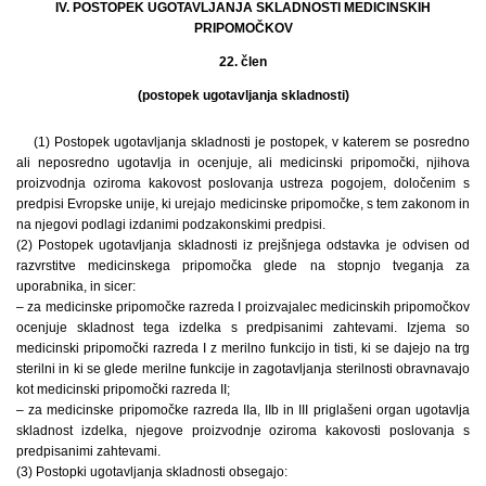
IV. POSTOPEK UGOTAVLJANJA SKLADNOSTI MEDICINSKIH
PRIPOMOČKOV
22. člen
(postopek ugotavljanja skladnosti)
(1) Postopek ugotavljanja skladnosti je postopek, v katerem se posredno
ali neposredno ugotavlja in ocenjuje, ali medicinski pripomočki, njihova
proizvodnja oziroma kakovost poslovanja ustreza pogojem, določenim s
predpisi Evropske unije, ki urejajo medicinske pripomočke, s tem zakonom in
na njegovi podlagi izdanimi podzakonskimi predpisi.
(2) Postopek ugotavljanja skladnosti iz prejšnjega odstavka je odvisen od
razvrstitve medicinskega pripomočka glede na stopnjo tveganja za
uporabnika, in sicer:
– za medicinske pripomočke razreda I proizvajalec medicinskih pripomočkov
ocenjuje skladnost tega izdelka s predpisanimi zahtevami. Izjema so
medicinski pripomočki razreda I z merilno funkcijo in tisti, ki se dajejo na trg
sterilni in ki se glede merilne funkcije in zagotavljanja sterilnosti obravnavajo
kot medicinski pripomočki razreda II;
– za medicinske pripomočke razreda IIa, IIb in III priglašeni organ ugotavlja
skladnost izdelka, njegove proizvodnje oziroma kakovosti poslovanja s
predpisanimi zahtevami.
(3) Postopki ugotavljanja skladnosti obsegajo: