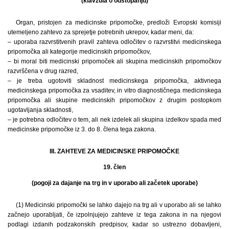
(klavzula o odstopanju)
Organ, pristojen za medicinske pripomočke, predloži Evropski komisiji
utemeljeno zahtevo za sprejetje potrebnih ukrepov, kadar meni, da:
– uporaba razvrstitvenih pravil zahteva odločitev o razvrstitvi medicinskega
pripomočka ali kategorije medicinskih pripomočkov,
– bi moral biti medicinski pripomoček ali skupina medicinskih pripomočkov
razvrščena v drug razred,
– je treba ugotoviti skladnost medicinskega pripomočka, aktivnega
medicinskega pripomočka za vsaditev, in vitro diagnostičnega medicinskega
pripomočka ali skupine medicinskih pripomočkov z drugim postopkom
ugotavljanja skladnosti,
– je potrebna odločitev o tem, ali nek izdelek ali skupina izdelkov spada med
medicinske pripomočke iz 3. do 8. člena tega zakona.
III. ZAHTEVE ZA MEDICINSKE PRIPOMOČKE
19. člen
(pogoji za dajanje na trg in v uporabo ali začetek uporabe)
(1) Medicinski pripomočki se lahko dajejo na trg ali v uporabo ali se lahko
začnejo uporabljati, če izpolnjujejo zahteve iz tega zakona in na njegovi
podlagi izdanih podzakonskih predpisov, kadar so ustrezno dobavljeni,