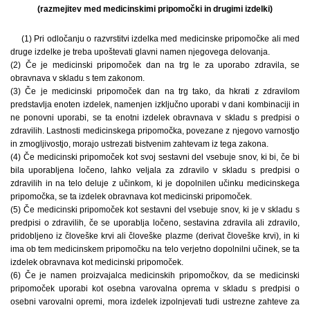
(razmejitev med medicinskimi pripomočki in drugimi izdelki)
(1) Pri odločanju o razvrstitvi izdelka med medicinske pripomočke ali med
druge izdelke je treba upoštevati glavni namen njegovega delovanja.
(2) Če je medicinski pripomoček dan na trg le za uporabo zdravila, se
obravnava v skladu s tem zakonom.
(3) Če je medicinski pripomoček dan na trg tako, da hkrati z zdravilom
predstavlja enoten izdelek, namenjen izključno uporabi v dani kombinaciji in
ne ponovni uporabi, se ta enotni izdelek obravnava v skladu s predpisi o
zdravilih. Lastnosti medicinskega pripomočka, povezane z njegovo varnostjo
in zmogljivostjo, morajo ustrezati bistvenim zahtevam iz tega zakona.
(4) Če medicinski pripomoček kot svoj sestavni del vsebuje snov, ki bi, če bi
bila uporabljena ločeno, lahko veljala za zdravilo v skladu s predpisi o
zdravilih in na telo deluje z učinkom, ki je dopolnilen učinku medicinskega
pripomočka, se ta izdelek obravnava kot medicinski pripomoček.
(5) Če medicinski pripomoček kot sestavni del vsebuje snov, ki je v skladu s
predpisi o zdravilih, če se uporablja ločeno, sestavina zdravila ali zdravilo,
pridobljeno iz človeške krvi ali človeške plazme (derivat človeške krvi), in ki
ima ob tem medicinskem pripomočku na telo verjetno dopolnilni učinek, se ta
izdelek obravnava kot medicinski pripomoček.
(6) Če je namen proizvajalca medicinskih pripomočkov, da se medicinski
pripomoček uporabi kot osebna varovalna oprema v skladu s predpisi o
osebni varovalni opremi, mora izdelek izpolnjevati tudi ustrezne zahteve za