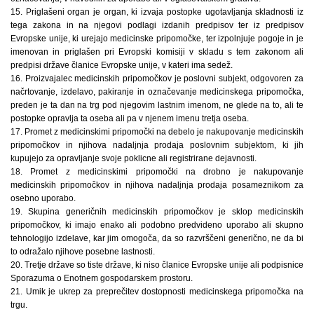
15. Priglašeni organ je organ, ki izvaja postopke ugotavljanja skladnosti iz
tega zakona in na njegovi podlagi izdanih predpisov ter iz predpisov
Evropske unije, ki urejajo medicinske pripomočke, ter izpolnjuje pogoje in je
imenovan in priglašen pri Evropski komisiji v skladu s tem zakonom ali
predpisi države članice Evropske unije, v kateri ima sedež.
16. Proizvajalec medicinskih pripomočkov je poslovni subjekt, odgovoren za
načrtovanje, izdelavo, pakiranje in označevanje medicinskega pripomočka,
preden je ta dan na trg pod njegovim lastnim imenom, ne glede na to, ali te
postopke opravlja ta oseba ali pa v njenem imenu tretja oseba.
17. Promet z medicinskimi pripomočki na debelo je nakupovanje medicinskih
pripomočkov in njihova nadaljnja prodaja poslovnim subjektom, ki jih
kupujejo za opravljanje svoje poklicne ali registrirane dejavnosti.
18. Promet z medicinskimi pripomočki na drobno je nakupovanje
medicinskih pripomočkov in njihova nadaljnja prodaja posameznikom za
osebno uporabo.
19. Skupina generičnih medicinskih pripomočkov je sklop medicinskih
pripomočkov, ki imajo enako ali podobno predvideno uporabo ali skupno
tehnologijo izdelave, kar jim omogoča, da so razvrščeni generično, ne da bi
to odražalo njihove posebne lastnosti.
20. Tretje države so tiste države, ki niso članice Evropske unije ali podpisnice
Sporazuma o Enotnem gospodarskem prostoru.
21. Umik je ukrep za preprečitev dostopnosti medicinskega pripomočka na
trgu.