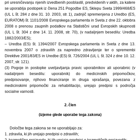
pri uresničevanju njenih izvedbenih pooblastil, predvidenih v aktih, za katere
se uporablja postopek iz člena 251 Pogodbe ES, Sklepu Sveta 1999/468/ES
(UL L št. 284 z dne 31. 10. 2003, str. 1), zadnjič spremenjena z Uredbo (ES,
EURATOM) št. 1101/2008 Evropskega parlamenta in Sveta z dne 22. oktobra
2008 o prenosu zaupnih podatkov na Statistični urad Evropskih skupnosti
(UL L št. 304 z dne 14. 11. 2008, str. 70), (v nadaljnjem besedilu: Uredba
1882/2003/ES);
– Uredba (ES) št. 1394/2007 Evropskega parlamenta in Sveta z dne 13.
novembra 2007 o zdravilih za napredno zdravljenje ter o spremembi
Direktive 2001/83/ES in Uredbe (ES) št. 726/2004 (UL L št. 324 z dne 10. 12.
2007, str. 121).
(3) Pogoje in postopke uveljavljanja pravic uporabnikov ali uporabnic (v
nadaljnjem besedilu: uporabnik) do medicinskih pripomočkov,
predpisovanje, njihovo financiranje in druga vprašanja, povezana z
medicinskimi pripomočki za rehabilitacijo, urejajo predpisi s področja
socialne varnosti.
2. člen
(izjeme glede uporabe tega zakona)
Določbe tega zakona se ne uporabljajo za:
1. zdravila, ki jih urejajo predpisi o zdravilih;
2. kozmetične proizvode, ki jih urejajo predpisi o kozmetičnih proizvodih;