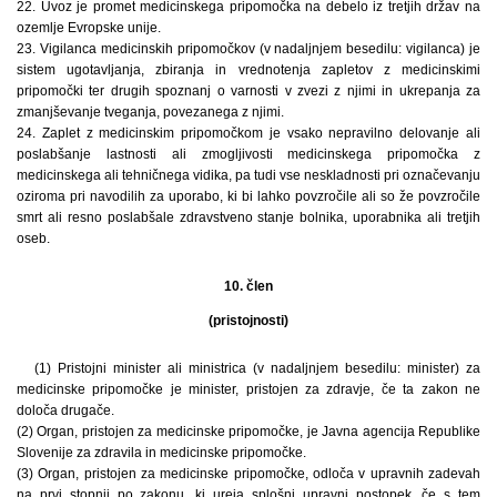
22. Uvoz je promet medicinskega pripomočka na debelo iz tretjih držav na
ozemlje Evropske unije.
23. Vigilanca medicinskih pripomočkov (v nadaljnjem besedilu: vigilanca) je
sistem ugotavljanja, zbiranja in vrednotenja zapletov z medicinskimi
pripomočki ter drugih spoznanj o varnosti v zvezi z njimi in ukrepanja za
zmanjševanje tveganja, povezanega z njimi.
24. Zaplet z medicinskim pripomočkom je vsako nepravilno delovanje ali
poslabšanje lastnosti ali zmogljivosti medicinskega pripomočka z
medicinskega ali tehničnega vidika, pa tudi vse neskladnosti pri označevanju
oziroma pri navodilih za uporabo, ki bi lahko povzročile ali so že povzročile
smrt ali resno poslabšale zdravstveno stanje bolnika, uporabnika ali tretjih
oseb.
10. člen
(pristojnosti)
(1) Pristojni minister ali ministrica (v nadaljnjem besedilu: minister) za
medicinske pripomočke je minister, pristojen za zdravje, če ta zakon ne
določa drugače.
(2) Organ, pristojen za medicinske pripomočke, je Javna agencija Republike
Slovenije za zdravila in medicinske pripomočke.
(3) Organ, pristojen za medicinske pripomočke, odloča v upravnih zadevah
na prvi stopnji po zakonu, ki ureja splošni upravni postopek, če s tem