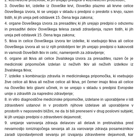
3. človeško kri, izdelke iz človeške krvi, človeško plazmo ali krvne celice
človeškega izvora, ki se urejajo v skladu s predpisi o preskrbi s krvjo, razen
tistih, ki jih ureja peti odstavek 15. člena tega zakona;
4. organe človeškega izvora za presaditev, ki jih urejajo predpisi o odvzemu
in presaditvi delov človeškega telesa zaradi zdravljenja, razen tistih, ki jih
ureja peti odstavek 15. člena tega zakona;
5. tkiva in celice človeškega izvora ter izdelke, ki vsebujejo tkiva ali celice
človeškega izvora ali so iz njih pridobljeni ter jih urejajo predpisi o kakovosti
in varnosti človeških tkiv in celic, namenjenih za zdravljenje;
6. organe ali tkiva ali celice živalskega izvora za presaditev, razen če je
medicinski pripomoček izdelan iz neživih tkiv ali neživih izdelkov iz
živalskega tkiva;
7. izdelke s kombinacijo zdravila in medicinskega pripomočka, ki vsebujejo
žive celice ali tkiva ali nežive celice ali tkiva, pri čemer imajo tkiva ali celice
na človeško telo glavni učinek, in se urejajo v skladu s predpisi Evropske
unije o zdravilih za napredno zdravljenje;
8. in vitro diagnostične medicinske pripomočke, izdelane in uporabljene v isti
zdravstveni ustanovi in v prostorih njihove izdelave ali uporabljene v
prostorih v neposredni bližini, ne da bi bili preneseni v drug poslovni subjekt,
ki jih urejajo predpisi o zdravstveni dejavnosti;
9. urejanje varovanja zdravja delavcev ali delavk in prebivalstva pred
nevarnostjo ionizirajočega sevanja ali za varovanje zdravja posameznikov
zaradi izpostavljenosti sevanju pri izvajanju zdravstvene dejavnosti, kar