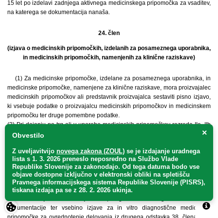
15 let po izdelavi zadnjega aktivnega medicinskega pripomočka za vsaditev,
na katerega se dokumentacija nanaša.
24. člen
(izjava o medicinskih pripomočkih, izdelanih za posameznega uporabnika,
in medicinskih pripomočkih, namenjenih za klinične raziskave)
(1) Za medicinske pripomočke, izdelane za posameznega uporabnika, in
medicinske pripomočke, namenjene za klinične raziskave, mora proizvajalec
medicinskih pripomočkov ali predstavnik proizvajalca sestaviti pisno izjavo,
ki vsebuje podatke o proizvajalcu medicinskih pripomočkov in medicinskem
pripomočku ter druge pomembne podatke.
(2) Pri dajanju na trg ali v uporabo medicinskih pripomočkov razreda IIa, IIb
×
in III, ki so izdelani za posameznega uporabnika, mora biti pisna izjava iz
Obvestilo
prejšnjega odstavka na razpolago uporabniku, za katerega je medicinski
Z uveljavitvijo
novega zakona (ZOUL)
se je
izdajanje uradnega
pripomoček izdelan. Izjava vsebuje osebno ime uporabnika ali njegove
lista s 1. 3. 2026 preneslo
neposredno
na Službo Vlade
podatke v kodirani obliki.
Republike Slovenije za zakonodajo
. Od tega datuma bodo vse
(3) Izjavo iz prvega odstavka tega člena mora proizvajalec medicinskih
objave dostopne izključno v elektronski obliki na spletišču
pripomočkov hraniti najmanj pet let, v primeru medicinskih pripomočkov za
Pravnega informacijskega sistema Republike Slovenije (PISRS),
vsaditev pa najmanj 15 let.
tiskana izdaja pa se z 28. 2. 2026 ukinja.
(4) Natančnejšo vsebino izjave iz prvega odstavka tega člena in vrsto
dokumentacije ter vsebino izjave za in vitro diagnostične medicinske
pripomočke za ovrednotenje delovanja iz drugega odstavka 38. člena tega