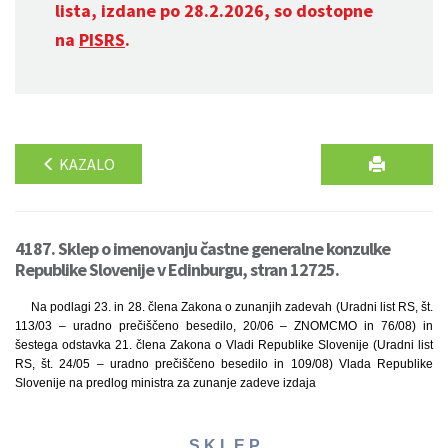
lista, izdane po 28.2.2026, so dostopne
na
PISRS
.
KAZALO
4187. Sklep o imenovanju častne generalne konzulke
Republike Slovenije v Edinburgu, stran 12725.
Na podlagi 23. in 28. člena Zakona o zunanjih zadevah (Uradni list RS, št.
113/03 – uradno prečiščeno besedilo, 20/06 – ZNOMCMO in 76/08) in
šestega odstavka 21. člena Zakona o Vladi Republike Slovenije (Uradni list
RS, št. 24/05 – uradno prečiščeno besedilo in 109/08) Vlada Republike
Slovenije na predlog ministra za zunanje zadeve izdaja
S K L E P