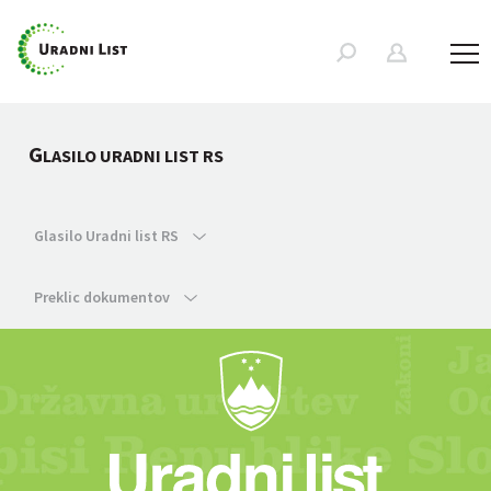
G
LASILO URADNI LIST RS
Glasilo Uradni list RS
Preklic dokumentov