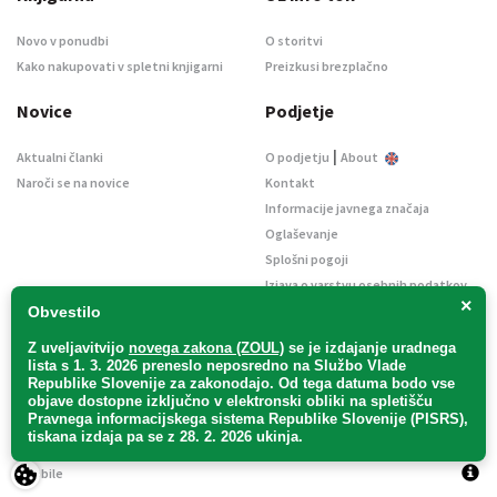
Novo v ponudbi
O storitvi
Kako nakupovati v spletni knjigarni
Preizkusi brezplačno
Novice
Podjetje
|
Aktualni članki
O podjetju
About
Naroči se na novice
Kontakt
Informacije javnega značaja
Oglaševanje
Splošni pogoji
Izjava o varstvu osebnih podatkov
×
E-dražbe
Obvestilo
Z uveljavitvijo
novega zakona (ZOUL)
se je
izdajanje uradnega
lista s 1. 3. 2026 preneslo
neposredno
na Službo Vlade
Republike Slovenije za zakonodajo
. Od tega datuma bodo vse
objave dostopne izključno v elektronski obliki na spletišču
Pravnega informacijskega sistema Republike Slovenije (PISRS),
Uradni list d. o. o. – v likvidaciji / Vse pravice pridržane.
tiskana izdaja pa se z 28. 2. 2026 ukinja.
Pravna obvestila
/
Piškotki
/ Avtorji:
TriTim spletna agencija
v sodelovanju z
2Mobile