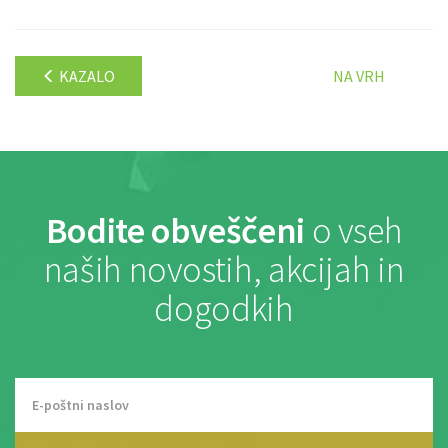
KAZALO
NA VRH
Bodite obveščeni
o vseh
naših novostih, akcijah in
dogodkih