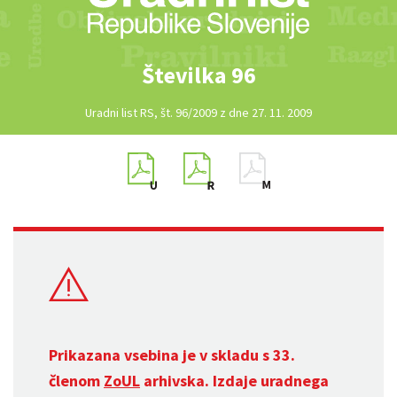
Številka 96
Uradni list RS, št. 96/2009 z dne 27. 11. 2009
Prikazana vsebina je v skladu s 33.
členom
ZoUL
arhivska. Izdaje uradnega