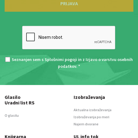
PRIJAVA
Seznanjen sem s
Splošnimi pogoji
in z
Izjavo o varstvu osebnih
podatkov
. *
Glasilo
Izobraževanja
Uradni list RS
Aktualna izobraževanja
O glasilu
Izobraževanja po meri
Najem dvorane
Knjigarna
UL info tok