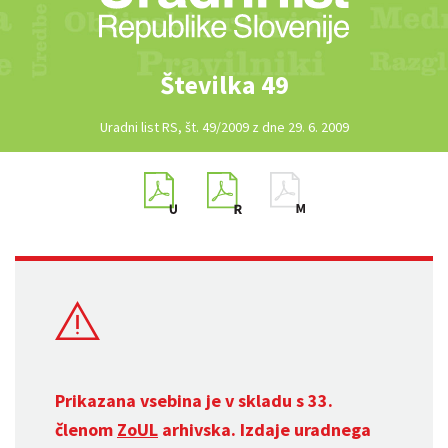
Številka 49
Uradni list RS, št. 49/2009 z dne 29. 6. 2009
Prikazana vsebina je v skladu s 33.
členom
ZoUL
arhivska. Izdaje uradnega