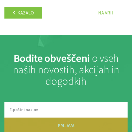
KAZALO
NA VRH
Bodite obveščeni
o vseh
naših novostih, akcijah in
dogodkih
PRIJAVA