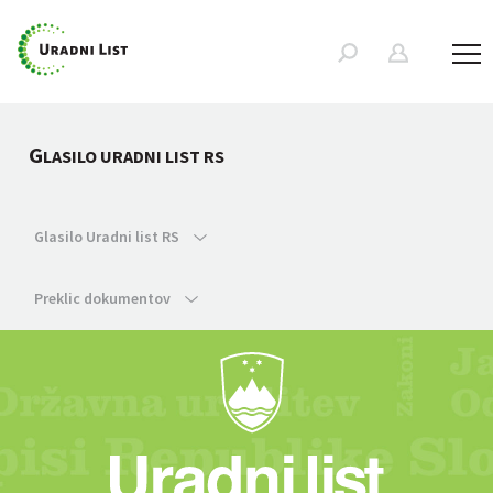
G
LASILO URADNI LIST RS
Glasilo Uradni list RS
Preklic dokumentov