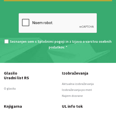
Seznanjen sem s
Splošnimi pogoji
in z
Izjavo o varstvu osebnih
podatkov
. *
Glasilo
Izobraževanja
Uradni list RS
Aktualna izobraževanja
O glasilu
Izobraževanja po meri
Najem dvorane
Knjigarna
UL info tok