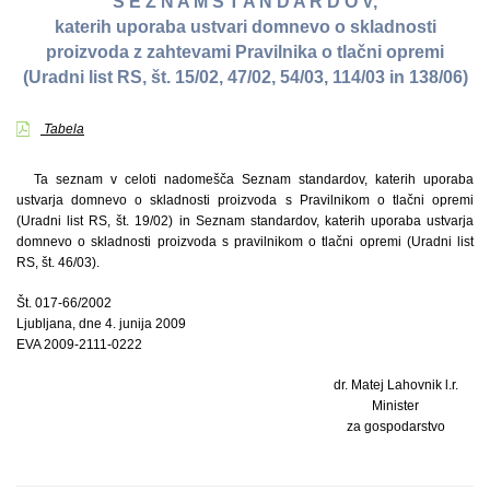
S E Z N A M S T A N D A R D O V,
katerih uporaba ustvari domnevo o skladnosti
proizvoda z zahtevami Pravilnika o tlačni opremi
(Uradni list RS, št. 15/02, 47/02, 54/03, 114/03 in 138/06)
Tabela
Ta seznam v celoti nadomešča Seznam standardov, katerih uporaba
ustvarja domnevo o skladnosti proizvoda s Pravilnikom o tlačni opremi
(Uradni list RS, št. 19/02) in Seznam standardov, katerih uporaba ustvarja
domnevo o skladnosti proizvoda s pravilnikom o tlačni opremi (Uradni list
RS, št. 46/03).
Št. 017-66/2002
Ljubljana, dne 4. junija 2009
EVA 2009-2111-0222
dr. Matej Lahovnik l.r.
Minister
za gospodarstvo