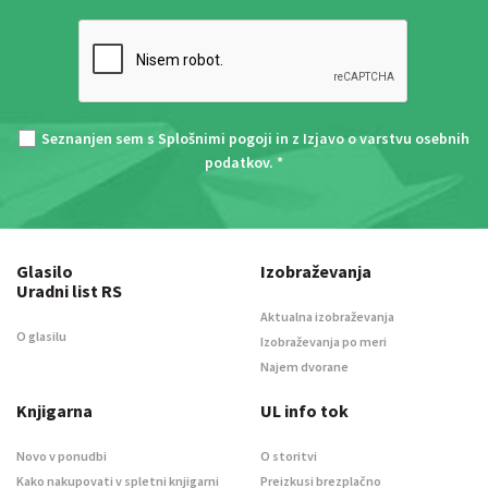
Seznanjen sem s
Splošnimi pogoji
in z
Izjavo o varstvu osebnih
podatkov
. *
Glasilo
Izobraževanja
Uradni list RS
Aktualna izobraževanja
O glasilu
Izobraževanja po meri
Najem dvorane
Knjigarna
UL info tok
Novo v ponudbi
O storitvi
Kako nakupovati v spletni knjigarni
Preizkusi brezplačno