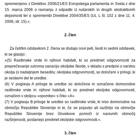
spremenjeno z Direktivo 2006/21/ES Evropskega parlamenta in Sveta z dne
15. marca 2006 o ravnanju z odpadki iz rudarskih in drugih ekstraktivnih
dejavnosti ter o spremembi Direktive 2004/35/ES (UL L št. 102 z dne 11. 4.
2006, str. 15).«.
2. člen
Za četrtim odstavkom 2. člena se dodajo novi peti, šesti in sedmi odstavek,
ki se glasijo:
»(5) Rastlinske vrste in njihovi habitati, ki so predmet odgovornosti za
preprečevanje oziroma sanacijo okoljske škode, v skladu s predpisi o varstvu
okolja (v nadaljnjem besedilu: okoljska odgovornost), so določeni v prilogi, ki
je sestavni del te uredbe.
(6) V poglavju A priloge te uredbe so določene in označene domorodne
rastlinske vrste in njihovi habitati, ki so predmet okoljske odgovornosti,
označeni v stolpcu »opombe« s črko »X«.
(7) V poglavju B priloge te uredbe so rastlinske vrste, ki niso domorodne na
območju Republike Slovenije in ki, če se pojavijo ali razširijo na območje
Republike Slovenije brez človekove pomoči iz naravnih območij
razširjenosti, postanejo predmet okoljske odgovornosti.«.
3. člen