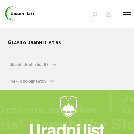
G
LASILO URADNI LIST RS
Glasilo Uradni list RS
Preklic dokumentov