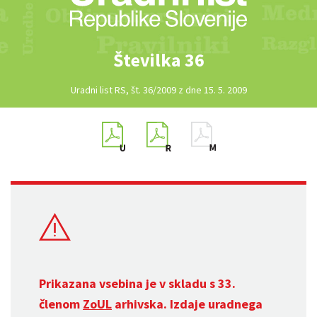
Številka 36
Uradni list RS, št. 36/2009 z dne 15. 5. 2009
Prikazana vsebina je v skladu s 33.
členom
ZoUL
arhivska. Izdaje uradnega