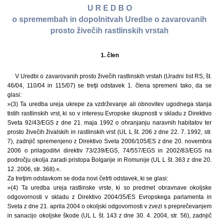
U R E D B O
o spremembah in dopolnitvah Uredbe o zavarovanih
prosto živečih rastlinskih vrstah
1. člen
V Uredbi o zavarovanih prosto živečih rastlinskih vrstah (Uradni list RS, št.
46/04, 110/04 in 115/07) se tretji odstavek 1. člena spremeni tako, da se
glasi:
»(3) Ta uredba ureja ukrepe za vzdrževanje ali obnovitev ugodnega stanja
tistih rastlinskih vrst, ki so v interesu Evropske skupnosti v skladu z Direktivo
Sveta 92/43/EGS z dne 21. maja 1992 o ohranjanju naravnih habitatov ter
prosto živečih živalskih in rastlinskih vrst (UL L št. 206 z dne 22. 7. 1992, str.
7), zadnjič spremenjeno z Direktivo Sveta 2006/105/ES z dne 20. novembra
2006 o prilagoditvi direktiv 73/239/EGS, 74/557/EGS in 2002/83/EGS na
področju okolja zaradi pristopa Bolgarije in Romunije (UL L št. 363 z dne 20.
12. 2006, str. 368).«.
Za tretjim odstavkom se doda novi četrti odstavek, ki se glasi:
»(4) Ta uredba ureja rastlinske vrste, ki so predmet obravnave okoljske
odgovornosti v skladu z Direktivo 2004/35/ES Evropskega parlamenta in
Sveta z dne 21. aprila 2004 o okoljski odgovornosti v zvezi s preprečevanjem
in sanacijo okoljske škode (UL L št. 143 z dne 30. 4. 2004, str. 56), zadnjič