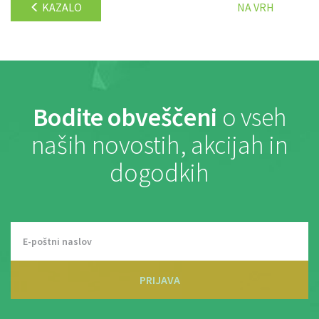
KAZALO
NA VRH
Bodite obveščeni
o vseh
naših novostih, akcijah in
dogodkih
PRIJAVA