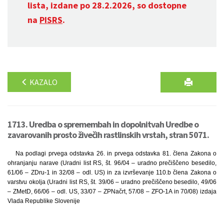
lista, izdane po 28.2.2026, so dostopne
na
PISRS
.
KAZALO
1713. Uredba o spremembah in dopolnitvah Uredbe o
zavarovanih prosto živečih rastlinskih vrstah, stran 5071.
Na podlagi prvega odstavka 26. in prvega odstavka 81. člena Zakona o
ohranjanju narave (Uradni list RS, št. 96/04 – uradno prečiščeno besedilo,
61/06 – ZDru-1 in 32/08 – odl. US) in za izvrševanje 110.b člena Zakona o
varstvu okolja (Uradni list RS, št. 39/06 – uradno prečiščeno besedilo, 49/06
– ZMetD, 66/06 – odl. US, 33/07 – ZPNačrt, 57/08 – ZFO-1A in 70/08) izdaja
Vlada Republike Slovenije