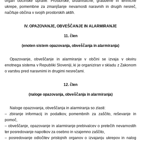
organ občinske uprave. Prostorske, urbanistične, gradbene in tehnične
ukrepe, pomembne za zmanjšanje nevarnosti naravnih in drugih nesreč,
načrtuje občina v svojih prostorskih aktih.
IV. OPAZOVANJE, OBVEŠČANJE IN ALARMIRANJE
11. člen
(enoten sistem opazovanja, obveščanja in alarmiranja)
Opazovanje, obveščanje in alarmiranje v občini se izvaja v okviru
enotnega sistema v Republiki Sloveniji, ki je organiziran v skladu z Zakonom
o varstvu pred naravnimi in drugimi nesrečami.
12. člen
(naloge opazovanja, obveščanja in alarmiranja)
Naloge opazovanja, obveščanja in alarmiranja so zlasti:
– zbiranje informacij in podatkov, pomembnih za zaščito, reševanje in
pomoč,
– obveščanje, opazovanje in alarmiranje prebivalcev o pretečih nevarnostih
ter posredovanje napotkov za osebno in vzajemno zaščito,
– posredovanje odločitev pristojnih organov o izvajanju ukrepov in nalog