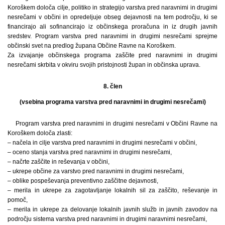
Koroškem določa cilje, politiko in strategijo varstva pred naravnimi in drugimi
nesrečami v občini in opredeljuje obseg dejavnosti na tem področju, ki se
financirajo ali sofinancirajo iz občinskega proračuna in iz drugih javnih
sredstev. Program varstva pred naravnimi in drugimi nesrečami sprejme
občinski svet na predlog župana Občine Ravne na Koroškem.
Za izvajanje občinskega programa zaščite pred naravnimi in drugimi
nesrečami skrbita v okviru svojih pristojnosti župan in občinska uprava.
8. člen
(vsebina programa varstva pred naravnimi in drugimi nesrečami)
Program varstva pred naravnimi in drugimi nesrečami v Občini Ravne na
Koroškem določa zlasti:
– načela in cilje varstva pred naravnimi in drugimi nesrečami v občini,
– oceno stanja varstva pred naravnimi in drugimi nesrečami,
– načrte zaščite in reševanja v občini,
– ukrepe občine za varstvo pred naravnimi in drugimi nesrečami,
– oblike pospeševanja preventivno zaščitne dejavnosti,
– merila in ukrepe za zagotavljanje lokalnih sil za zaščito, reševanje in
pomoč,
– merila in ukrepe za delovanje lokalnih javnih služb in javnih zavodov na
področju sistema varstva pred naravnimi in drugimi naravnimi nesrečami,