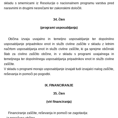
skladu s smernicami iz Resolucije o nacionalnem programu varstva pred
naravnimi in drugimi nesrečami ter zakonskimi določili.
34. člen
(programi usposabljanja)
Občina izvaja uvajalno in temeljno usposabljanje ter dopolnilno
usposabljanje pripadnikov enot in služb civilne zaščite v skladu z letnim
načrtom usposabljanja enot in služb civilne zaščite, ki ga sprejme občinski
štab za civilno zaščito občine, in v skladu s programi uvajalnega in
temeljnega ter dopolnilnega usposabljanja pripadnikov enot in služb civilne
zaščite.
V skladu s programi morajo usposabljanje izvajati tudi izvajalci nalog zaščite,
reševanja in pomoči po pogodbi.
IX. FINANCIRANJE
35. člen
(viri financiranja)
Financiranje zaščite, reševanja in pomoči se zagotavlja:
– iz proračuna občine,