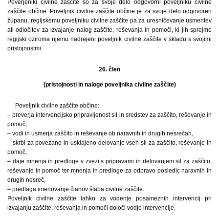
Poverjeniki civilne zaščite so za svoje delo odgovorni poveljniku civilne
zaščite občine. Poveljnik civilne zaščite občine je za svoje delo odgovoren
županu, regijskemu poveljniku civilne zaščite pa za uresničevanje usmeritev
ali odločitev za izvajanje nalog zaščite, reševanja in pomoči, ki jih sprejme
regijski oziroma njemu nadrejeni poveljnik civilne zaščite v skladu s svojimi
pristojnostmi.
26. člen
(pristojnosti in naloge poveljnika civilne zaščite)
Poveljnik civilne zaščite občine:
– preverja intervencijsko pripravljenost sil in sredstev za zaščito, reševanje in
pomoč,
– vodi in usmerja zaščito in reševanje ob naravnih in drugih nesrečah,
– skrbi za povezano in usklajeno delovanje vseh sil za zaščito, reševanje in
pomoč,
– daje mnenja in predloge v zvezi s pripravami in delovanjem sil za zaščito,
reševanje in pomoč ter mnenja in predloge za odpravo posledic naravnih in
drugih nesreč,
– predlaga imenovanje članov štaba civilne zaščite.
Poveljnik civilne zaščite lahko za vodenje posameznih intervencij pri
izvajanju zaščite, reševanja in pomoči določi vodjo intervencije.