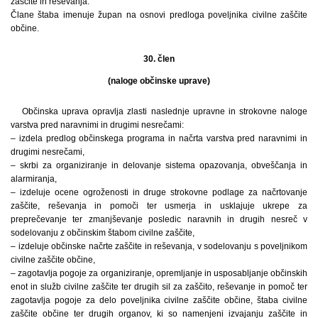
zaščite in reševanja.
Člane štaba imenuje župan na osnovi predloga poveljnika civilne zaščite
občine.
30. člen
(naloge občinske uprave)
Občinska uprava opravlja zlasti naslednje upravne in strokovne naloge
varstva pred naravnimi in drugimi nesrečami:
– izdela predlog občinskega programa in načrta varstva pred naravnimi in
drugimi nesrečami,
– skrbi za organiziranje in delovanje sistema opazovanja, obveščanja in
alarmiranja,
– izdeluje ocene ogroženosti in druge strokovne podlage za načrtovanje
zaščite, reševanja in pomoči ter usmerja in usklajuje ukrepe za
preprečevanje ter zmanjševanje posledic naravnih in drugih nesreč v
sodelovanju z občinskim štabom civilne zaščite,
– izdeluje občinske načrte zaščite in reševanja, v sodelovanju s poveljnikom
civilne zaščite občine,
– zagotavlja pogoje za organiziranje, opremljanje in usposabljanje občinskih
enot in služb civilne zaščite ter drugih sil za zaščito, reševanje in pomoč ter
zagotavlja pogoje za delo poveljnika civilne zaščite občine, štaba civilne
zaščite občine ter drugih organov, ki so namenjeni izvajanju zaščite in