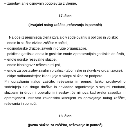
– zagotavljanje osnovnih pogojev za življenje.
17. člen
(izvajalci nalog zaščite, reševanja in pomoči)
Naloge iz prejšnjega člena izvajajo v sodelovanju s policijo in vojsko:
– enote in službe civilne zaščite v občini,
– gospodarske družbe, zavodi in druge organizacije,
– poklicna gasilska enota in gasilske enote v prostovoljnih gasilskih društvih,
– enote gorske reševalne službe,
– enote kinologov z reševalnimi psi,
– enote za postavitev zasilnih bivališč (taborniške in skavtske organizacije),
– ekipe radioamaterjev, ki delujejo v sklopu službe za podporo.
Pri opravljanju nalog zaščite, reševanja in pomoči lahko prostovoljno
sodelujejo tudi druga društva in nevladne organizacije s svojimi enotami,
službami in drugimi operativnimi sestavi, če njihova kadrovska zasedba in
opremljenost ustrezata zakonskim kriterijem za opravljanje nalog zaščite,
reševanja in pomoči.
18. člen
(javna služba za zaščito, reševanje in pomoč)