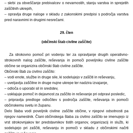
– skrbi za obveščanje prebivalcev o nevarnostih, stanju varstva in sprejetih
zaščitnih ukrepih,
– opravlja druge naloge v skladu z zakonskimi predpisi s področja varstva
pred naravnimi in drugimi nesrečami.
29. člen
(občinski štab civilne zaščite)
Za strokovno pomoč pri vodenju ter za opravljanje drugih operativno-
strokovnih nalog zaščite, reševanja in pomoči poveljniku civilne zaščite
občine se organizira občinski štab civilne zaščite.
Občinski štab za civilno zaščito:
– vodi enote, službe in druge sile, ki sodelujejo v zaščiti in reševanju,
– uveljavlja zaščitne in druge nujne ukrepe ter nadzira izvajanje,
– odloča o uporabi sil in sredstev,
– usklajuje pomoč in dejavnost za zaščito in reševanje pri odpravi posledic,
– pripravlja predloge odločitev s področja zaščite, reševanja in pomoči
občinskemu svetu in županu.
Delo štaba vodi poveljnik civilne zaščite občine, v njegovi odsotnosti pa
njegov namestnik. Člani občinskega štaba za civilno zaščito se imenujejo iz
vrst strokovnjakov ter predstavnikov tistih organov, organizacij in služb, ki
sodelujejo pri zaščiti, reševanju in pomoči v skladu z občinskimi načrti