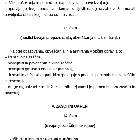
zaščite, reševanja in pomoči ter napotkov za njihovo izvajanje,
– opravljanje drugih operativno-komunikacijskih nalog na zahtevo župana ali
poveljnika občinskega štaba civilne zaščite.
13. člen
(nosilci izvajanja opazovanja, obveščanja in alarmiranja)
Naloge opazovanja, obveščanja in alarmiranja v občini opravljajo:
– štabi civilne zaščite,
– poveljniki in poverjeniki civilne zaščite,
– poveljniki gasilskih enot in organizacij,
– državni in občinski organi, ki razpolagajo s podatki, pomembnimi za zaščito
in reševanje,
– druge organizacije in službe, katerih dejavnost je pomembna za zaščito in
reševanje.
V. ZAŠČITNI UKREPI
14. člen
(izvajanje zaščitnih ukrepov)
Zaščitni ukrepi, ki se izvajajo v občini, so: