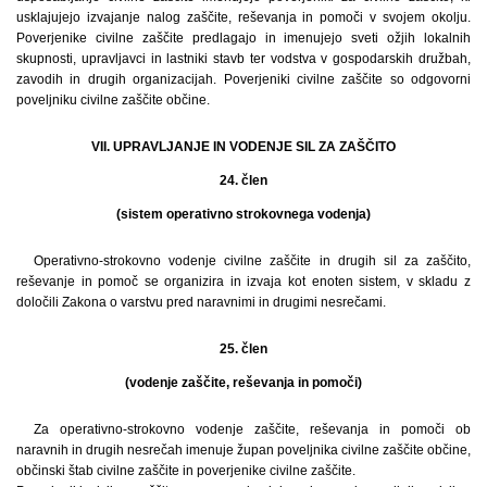
usklajujejo izvajanje nalog zaščite, reševanja in pomoči v svojem okolju.
Poverjenike civilne zaščite predlagajo in imenujejo sveti ožjih lokalnih
skupnosti, upravljavci in lastniki stavb ter vodstva v gospodarskih družbah,
zavodih in drugih organizacijah. Poverjeniki civilne zaščite so odgovorni
poveljniku civilne zaščite občine.
VII. UPRAVLJANJE IN VODENJE SIL ZA ZAŠČITO
24. člen
(sistem operativno strokovnega vodenja)
Operativno-strokovno vodenje civilne zaščite in drugih sil za zaščito,
reševanje in pomoč se organizira in izvaja kot enoten sistem, v skladu z
določili Zakona o varstvu pred naravnimi in drugimi nesrečami.
25. člen
(vodenje zaščite, reševanja in pomoči)
Za operativno-strokovno vodenje zaščite, reševanja in pomoči ob
naravnih in drugih nesrečah imenuje župan poveljnika civilne zaščite občine,
občinski štab civilne zaščite in poverjenike civilne zaščite.