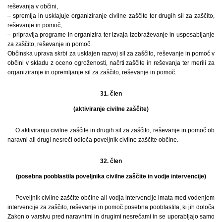
reševanja v občini,
– spremlja in usklajuje organiziranje civilne zaščite ter drugih sil za zaščito,
reševanje in pomoč,
– pripravlja programe in organizira ter izvaja izobraževanje in usposabljanje
za zaščito, reševanje in pomoč.
Občinska uprava skrbi za usklajen razvoj sil za zaščito, reševanje in pomoč v
občini v skladu z oceno ogroženosti, načrti zaščite in reševanja ter merili za
organiziranje in opremljanje sil za zaščito, reševanje in pomoč.
31. člen
(aktiviranje civilne zaščite)
O aktiviranju civilne zaščite in drugih sil za zaščito, reševanje in pomoč ob
naravni ali drugi nesreči odloča poveljnik civilne zaščite občine.
32. člen
(posebna pooblastila poveljnika civilne zaščite in vodje intervencije)
Poveljnik civilne zaščite občine ali vodja intervencije imata med vodenjem
intervencije za zaščito, reševanje in pomoč posebna pooblastila, ki jih določa
Zakon o varstvu pred naravnimi in drugimi nesrečami in se uporabljajo samo