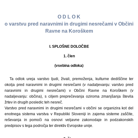
O D L O K
o varstvu pred naravnimi in drugimi nesrečami v Občini
Ravne na Koroškem
I. SPLOŠNE DOLOČBE
1. člen
(vsebina odloka)
Ta odlok ureja varstvo ljudi, živali, premoženja, kulturne dediščine ter
okolja pred naravnimi in drugimi nesrečami (v nadaljevanju: varstvo pred
naravnimi in drugimi nesrečami) v Občini Ravne na Koroškem (v
nadaljevanju: občina), s ciljem preprečevanja oziroma zmanjšanja števila
žrtev in drugih posledic teh nesreč.
Varstvo pred naravnimi in drugimi nesrečami v občini se organizira kot del
enotnega sistema varstva v Republiki Sloveniji in zajema sisteme zaščite,
reševanja in pomoči na osnovi veljavne zakonodaje in podzakonskih
predpisov s tega področja ter direktiv Evropske unije.