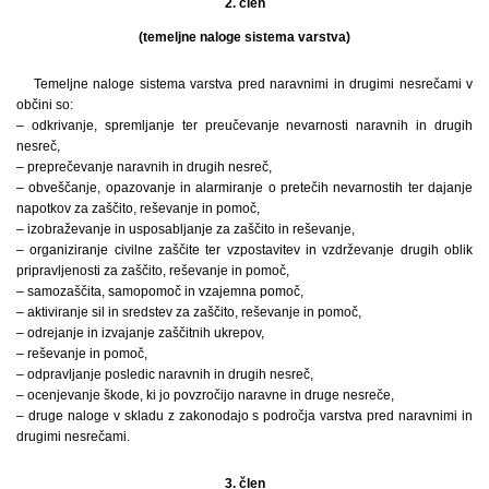
2. člen
(temeljne naloge sistema varstva)
Temeljne naloge sistema varstva pred naravnimi in drugimi nesrečami v
občini so:
– odkrivanje, spremljanje ter preučevanje nevarnosti naravnih in drugih
nesreč,
– preprečevanje naravnih in drugih nesreč,
– obveščanje, opazovanje in alarmiranje o pretečih nevarnostih ter dajanje
napotkov za zaščito, reševanje in pomoč,
– izobraževanje in usposabljanje za zaščito in reševanje,
– organiziranje civilne zaščite ter vzpostavitev in vzdrževanje drugih oblik
pripravljenosti za zaščito, reševanje in pomoč,
– samozaščita, samopomoč in vzajemna pomoč,
– aktiviranje sil in sredstev za zaščito, reševanje in pomoč,
– odrejanje in izvajanje zaščitnih ukrepov,
– reševanje in pomoč,
– odpravljanje posledic naravnih in drugih nesreč,
– ocenjevanje škode, ki jo povzročijo naravne in druge nesreče,
– druge naloge v skladu z zakonodajo s področja varstva pred naravnimi in
drugimi nesrečami.
3. člen