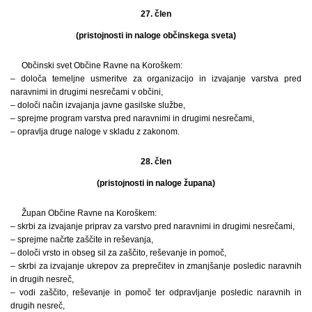
27. člen
(pristojnosti in naloge občinskega sveta)
Občinski svet Občine Ravne na Koroškem:
– določa temeljne usmeritve za organizacijo in izvajanje varstva pred
naravnimi in drugimi nesrečami v občini,
– določi način izvajanja javne gasilske službe,
– sprejme program varstva pred naravnimi in drugimi nesrečami,
– opravlja druge naloge v skladu z zakonom.
28. člen
(pristojnosti in naloge župana)
Župan Občine Ravne na Koroškem:
– skrbi za izvajanje priprav za varstvo pred naravnimi in drugimi nesrečami,
– sprejme načrte zaščite in reševanja,
– določi vrsto in obseg sil za zaščito, reševanje in pomoč,
– skrbi za izvajanje ukrepov za preprečitev in zmanjšanje posledic naravnih
in drugih nesreč,
– vodi zaščito, reševanje in pomoč ter odpravljanje posledic naravnih in
drugih nesreč,