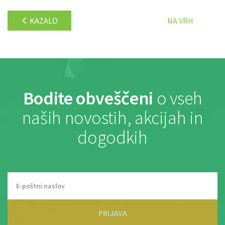
KAZALO
NA VRH
Bodite obveščeni
o vseh
naših novostih, akcijah in
dogodkih
PRIJAVA