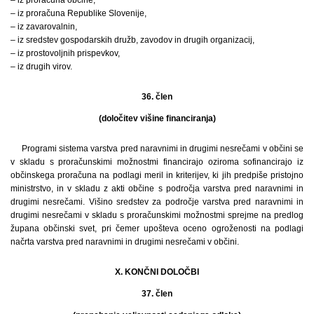
– iz proračuna Republike Slovenije,
– iz zavarovalnin,
– iz sredstev gospodarskih družb, zavodov in drugih organizacij,
– iz prostovoljnih prispevkov,
– iz drugih virov.
36. člen
(določitev višine financiranja)
Programi sistema varstva pred naravnimi in drugimi nesrečami v občini se
v skladu s proračunskimi možnostmi financirajo oziroma sofinancirajo iz
občinskega proračuna na podlagi meril in kriterijev, ki jih predpiše pristojno
ministrstvo, in v skladu z akti občine s področja varstva pred naravnimi in
drugimi nesrečami. Višino sredstev za področje varstva pred naravnimi in
drugimi nesrečami v skladu s proračunskimi možnostmi sprejme na predlog
župana občinski svet, pri čemer upošteva oceno ogroženosti na podlagi
načrta varstva pred naravnimi in drugimi nesrečami v občini.
X. KONČNI DOLOČBI
37. člen