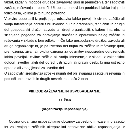
takrat, kadar ni mogoče drugače zavarovati ljudi in premoženja ter zagotoviti
zaščite, reševanja in pomoči. Ukrepi na osnovi teh pooblastil lahko trajajo le
toliko časa, kolikor je to nujno potrebno.
V okviru pooblastil iz prejšnjega odstavka lahko poveljnik civilne zaščite ali
vodja intervencije odredi tudi izvedbo nujnih gradbenih, tehničnih in drugih
del gospodarski družbi, zavodu ali drugi organizaciji, s katero ima občina
sklenjeno pogodbo za opravljanje določenih operativnih nalog zaščite in
reševanja v skladu s tem odlokom. Če take gospodarske družbe, zavoda ali
druge organizacije ni, je pa izvedba del nujna za zaščito in reševanje ljudi,
premoženja, živali ali okolja oziroma za odvrnitev neposredne ogroženosti,
lahko poveljnik civilne zaščite ali vodja intervencije v skladu z zakonskimi
določili izvedbo takih del odredi tisti fizični ali pravni osebi, ki ima ustrezno
opremo ali zmogljivosti za izvedbo del.
O zagotovitvi sredstev za stroške nujnih del pri izvajanju zaščite, reševanja in
pomoči ob naravnih in drugih nesrečah odloča župan.
VIII. IZOBRAŽEVANJE IN USPOSABLJANJE
33. člen
(organizacija usposabljanja)
Občina organizira usposabljanje občanov za osebno in vzajemno zaščito
ter za izvajanje zaščitnih ukrepov kot neobvezne oblike usposabljanja, v