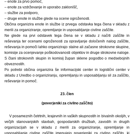
– enote za prvo pomoč,
– enote za vzdrževanje in uporabo zaklonišč,
– službe za podporo,
– druge enote in službe glede na ocene ogroženosti.
Občina organizira enote in službe iz prvega odstavka tega člena v skladu z
merili za organiziranje, opremljanje in usposabljanje civilne zaščite.
Ne glede na prvi odstavek tega člena se v skladu z načrti zaščite in
reševanja ter ocenami ogroženosti za opravljanje določenih nalog zaščite,
reševanja in pomoči lahko organizirajo stalne ali začasne strokovne skupine,
komisije za ocenjevanje poškodovanosti objektov in druge strokovne naloge.
S člani strokovnih skupin in komisij župan sklene pogodbo o medsebojnih
obveznostih.
Po potrebi občina organizira še informacijski center in logistični center v
skladu z Uredbo o organiziranju, opremljanju in usposabljanju sil za zaščito,
reševanje in pomoč.
23. člen
(poverjeniki za civilno zaščito)
V posameznih četrtnih, krajevnih in vaških skupnostih in bivalnih okoljih, v
večjih stanovanjskih stavbah, gospodarskih družbah, zavodih in drugih
organizacijah se v skladu z merili za organiziranje, opremljanje in
usposabljanje civilne zaščite imenujejo poverjeniki za civilno zaščito, ki