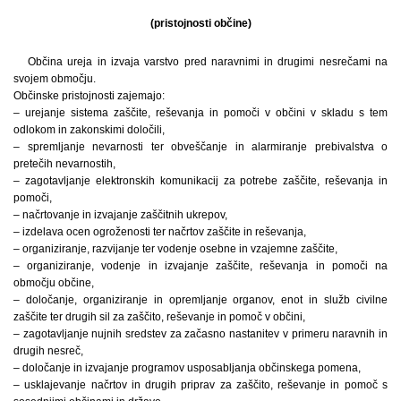
(pristojnosti občine)
Občina ureja in izvaja varstvo pred naravnimi in drugimi nesrečami na
svojem območju.
Občinske pristojnosti zajemajo:
– urejanje sistema zaščite, reševanja in pomoči v občini v skladu s tem
odlokom in zakonskimi določili,
– spremljanje nevarnosti ter obveščanje in alarmiranje prebivalstva o
pretečih nevarnostih,
– zagotavljanje elektronskih komunikacij za potrebe zaščite, reševanja in
pomoči,
– načrtovanje in izvajanje zaščitnih ukrepov,
– izdelava ocen ogroženosti ter načrtov zaščite in reševanja,
– organiziranje, razvijanje ter vodenje osebne in vzajemne zaščite,
– organiziranje, vodenje in izvajanje zaščite, reševanja in pomoči na
območju občine,
– določanje, organiziranje in opremljanje organov, enot in služb civilne
zaščite ter drugih sil za zaščito, reševanje in pomoč v občini,
– zagotavljanje nujnih sredstev za začasno nastanitev v primeru naravnih in
drugih nesreč,
– določanje in izvajanje programov usposabljanja občinskega pomena,
– usklajevanje načrtov in drugih priprav za zaščito, reševanje in pomoč s