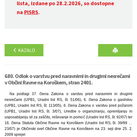
lista, izdane po 28.2.2026, so dostopne
na
PISRS
.
KAZALO
680. Odlok o varstvu pred naravnimi in drugimi nesrečami
v Občini Ravne na Koroškem, stran 2401.
Na podlagi 37. člena Zakona o varstvu pred naravnimi in drugimi
nesrečami (UPB1, Uradni list RS, št. 51/06), 6. člena Zakona o gasilstvu
(UPB1, Uradni list RS, št. 113/05), 6. člena Zakona o varstvu pred požarom
(UPB1, Uradni list RS, št. 3/07), Uredbe o organiziranju, opremljanju in
usposabljanju sil za zaščito, reševanje in pomoč (Uradni list RS, št. 92/07) ter
16. člena Statuta Občine Ravne na Koroškem (Uradni list RS, št. 39/99 …
23/07) je Občinski svet Občine Ravne na Koroškem na 23. seji dne 25. 2.
2009 sprejel