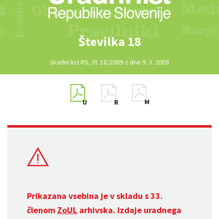
Številka 18
Uradni list RS, št. 18/2009 z dne 9. 3. 2009
Prikazana vsebina je v skladu s 33.
členom
ZoUL
arhivska. Izdaje uradnega