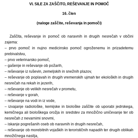
VI. SILE ZA ZAŠČITO, REŠEVANJE IN POMOČ
16. člen
(naloge zaščite, reševanja in pomoči)
Zaščita, reševanje in pomoč ob naravnih in drugih nesrečah v občini
zajema:
– prvo pomoč in nujno medicinsko pomoč ogroženemu in prizadetemu
prebivalstvu,
– prvo veterinarsko pomoč,
– gašenje in reševanje ob požarih,
– reševanje iz ruševin, zemeljskih in snežnih plazov,
– reševanje ob poplavah in drugih vremenskih ujmah ter ekoloških in drugih
nesrečah na rekah in jezerih,
– reševanje ob velikih nesrečah v prometu,
– reševanje v gorah,
– reševanje na vodi in iz vode,
– izvajanje radiološke, kemijske in biološke zaščite ob uporabi jedrskega,
kemičnega ali biološkega orožja in sredstev za množično uničevanje ter ob
nesrečah z nevarnimi snovmi,
– iskanje pogrešanih oseb ob naravnih in drugih nesrečah,
– reševanje ob morebitnih vojaških in terorističnih napadih ter drugih oblikah
množičnega nasilja,