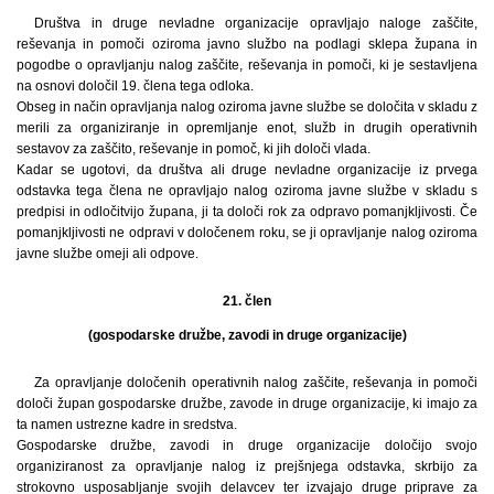
Društva in druge nevladne organizacije opravljajo naloge zaščite,
reševanja in pomoči oziroma javno službo na podlagi sklepa župana in
pogodbe o opravljanju nalog zaščite, reševanja in pomoči, ki je sestavljena
na osnovi določil 19. člena tega odloka.
Obseg in način opravljanja nalog oziroma javne službe se določita v skladu z
merili za organiziranje in opremljanje enot, služb in drugih operativnih
sestavov za zaščito, reševanje in pomoč, ki jih določi vlada.
Kadar se ugotovi, da društva ali druge nevladne organizacije iz prvega
odstavka tega člena ne opravljajo nalog oziroma javne službe v skladu s
predpisi in odločitvijo župana, ji ta določi rok za odpravo pomanjkljivosti. Če
pomanjkljivosti ne odpravi v določenem roku, se ji opravljanje nalog oziroma
javne službe omeji ali odpove.
21. člen
(gospodarske družbe, zavodi in druge organizacije)
Za opravljanje določenih operativnih nalog zaščite, reševanja in pomoči
določi župan gospodarske družbe, zavode in druge organizacije, ki imajo za
ta namen ustrezne kadre in sredstva.
Gospodarske družbe, zavodi in druge organizacije določijo svojo
organiziranost za opravljanje nalog iz prejšnjega odstavka, skrbijo za
strokovno usposabljanje svojih delavcev ter izvajajo druge priprave za