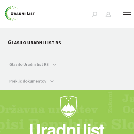
G
LASILO URADNI LIST RS
Glasilo Uradni list RS
Preklic dokumentov