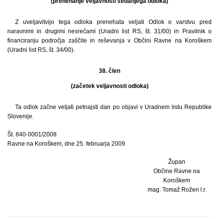
(prenehanje veljavnosti sedanjega odloka)
Z uveljavitvijo tega odloka prenehata veljati Odlok o varstvu pred
naravnimi in drugimi nesrečami (Uradni list RS, št. 31/00) in Pravilnik o
financiranju področja zaščite in reševanja v Občini Ravne na Koroškem
(Uradni list RS, št. 34/00).
38. člen
(začetek veljavnosti odloka)
Ta odlok začne veljati petnajsti dan po objavi v Uradnem listu Republike
Slovenije.
Št. 840-0001/2008
Ravne na Koroškem, dne 25. februarja 2009
Župan
Občine Ravne na
Koroškem
mag. Tomaž Rožen l.r.