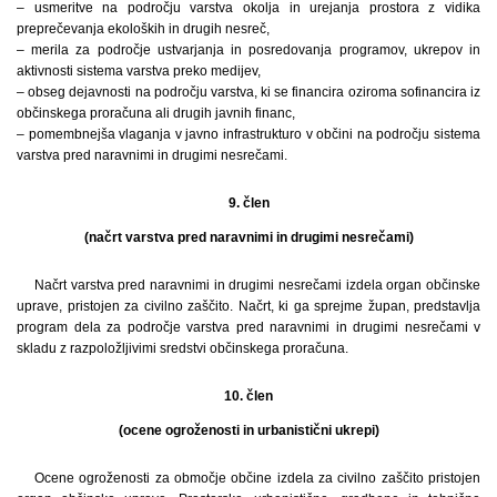
– usmeritve na področju varstva okolja in urejanja prostora z vidika
preprečevanja ekoloških in drugih nesreč,
– merila za področje ustvarjanja in posredovanja programov, ukrepov in
aktivnosti sistema varstva preko medijev,
– obseg dejavnosti na področju varstva, ki se financira oziroma sofinancira iz
občinskega proračuna ali drugih javnih financ,
– pomembnejša vlaganja v javno infrastrukturo v občini na področju sistema
varstva pred naravnimi in drugimi nesrečami.
9. člen
(načrt varstva pred naravnimi in drugimi nesrečami)
Načrt varstva pred naravnimi in drugimi nesrečami izdela organ občinske
uprave, pristojen za civilno zaščito. Načrt, ki ga sprejme župan, predstavlja
program dela za področje varstva pred naravnimi in drugimi nesrečami v
skladu z razpoložljivimi sredstvi občinskega proračuna.
10. člen
(ocene ogroženosti in urbanistični ukrepi)
Ocene ogroženosti za območje občine izdela za civilno zaščito pristojen