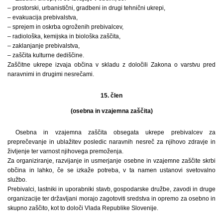
– prostorski, urbanistični, gradbeni in drugi tehnični ukrepi,
– evakuacija prebivalstva,
– sprejem in oskrba ogroženih prebivalcev,
– radiološka, kemijska in biološka zaščita,
– zaklanjanje prebivalstva,
– zaščita kulturne dediščine.
Zaščitne ukrepe izvaja občina v skladu z določili Zakona o varstvu pred
naravnimi in drugimi nesrečami.
15. člen
(osebna in vzajemna zaščita)
Osebna in vzajemna zaščita obsegata ukrepe prebivalcev za
preprečevanje in ublažitev posledic naravnih nesreč za njihovo zdravje in
življenje ter varnost njihovega premoženja.
Za organiziranje, razvijanje in usmerjanje osebne in vzajemne zaščite skrbi
občina in lahko, če se izkaže potreba, v ta namen ustanovi svetovalno
službo.
Prebivalci, lastniki in uporabniki stavb, gospodarske družbe, zavodi in druge
organizacije ter državljani morajo zagotoviti sredstva in opremo za osebno in
skupno zaščito, kot to določi Vlada Republike Slovenije.