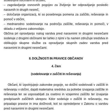
sosednjimi občinami in državo,
– zagotavljanje osnovnih pogojev za življenje ter odpravljanje posledic
naravnih in drugih nesreč,
– določanje organizacij, ki so posebnega pomena za zaščito, reševanje in
pomoč v občini,
– mednarodno sodelovanje na področju zaščite, reševanja in pomoči, v
skladu z veljavno zakonodajo.
Občina pri opravljanju nalog varstva pred naravnimi in drugimi nesrečami
sodeluje z drugimi občinami ter lahko z njimi v ta namen združuje sredstva in
oblikujejo skupne službe za opravljanje skupnih zadev varstva pred
naravnimi in drugimi nesrečami.
II. DOLŽNOSTI IN PRAVICE OBČANOV
4. člen
(sodelovanje v zaščiti in reševanju)
Občani, ki izpolnjujejo zakonske pogoje, so dolžni sodelovati v zaščiti in
reševanju v občini, dajati materialna sredstva za potrebe izvajanja zaščite in
reševanja ter se usposabljati za osebno in vzajemno zaščito ter izvajanje
predpisanih zaščitnih ukrepov. Kdor sodeluje v zaščiti in reševanju, mu
pripadajo pravice in ima dolžnosti, kot so opredeljene v Zakonu o varstvu
pred naravnimi in drugimi nesrečami.