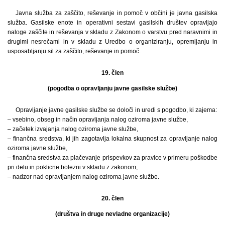
Javna služba za zaščito, reševanje in pomoč v občini je javna gasilska
služba. Gasilske enote in operativni sestavi gasilskih društev opravljajo
naloge zaščite in reševanja v skladu z Zakonom o varstvu pred naravnimi in
drugimi nesrečami in v skladu z Uredbo o organiziranju, opremljanju in
usposabljanju sil za zaščito, reševanje in pomoč.
19. člen
(pogodba o opravljanju javne gasilske službe)
Opravljanje javne gasilske službe se določi in uredi s pogodbo, ki zajema:
– vsebino, obseg in način opravljanja nalog oziroma javne službe,
– začetek izvajanja nalog oziroma javne službe,
– finančna sredstva, ki jih zagotavlja lokalna skupnost za opravljanje nalog
oziroma javne službe,
– finančna sredstva za plačevanje prispevkov za pravice v primeru poškodbe
pri delu in poklicne bolezni v skladu z zakonom,
– nadzor nad opravljanjem nalog oziroma javne službe.
20. člen
(društva in druge nevladne organizacije)