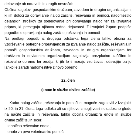
delovanje ob naravnih in drugih nesrečah.
Občina zagotovi gospodarskim družbam, zavodom in drugim organizacijam,
ki jih določi za opravljanje nalog zaščite, reševanja in pomoči, nadomestilo
dejanskih stroškov za sodelovanje pri opravljanju nalog ter za izvajanje
priprav, ki presegajo njihovo redno dejavnost. Z izvajalci župan podpiše
pogodbe o opravljanju nalog zaščite, reševanja in pomoči.
Na podlagi pogodb iz drugega odstavka tega člena lahko občina za
vzdrževanje potrebne pripravljenosti za izvajanje nalog zaščite, reševanja in
pomoči gospodarskim družbam, zavodom in drugim organizacijam ter
društvom in nevladnim organizacijam zagotavlja brezplačno zaščitno in
reševalno opremo ter orodja, ki jih le ti morajo vzdrževati, odsvojijo pa jo
lahko le zaradi nadomestitve z novo opremo.
22. člen
(enote in službe civilne zaščite)
Kadar nalog zaščite, reševanja in pomoči ni mogoče zagotoviti z izvajalci
iz 20. in 21. člena tega odloka ali so njihove zmogljivosti nezadostne glede
na načrte zaščite in reševanja, lahko občina organizira enote in službe
civilne zaščite, in sicer:
– tehnično reševalne enote,
– enote za prvo veterinarsko pomoč,