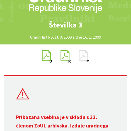
Številka 3
Uradni list RS, št. 3/2009 z dne 16. 1. 2009
Prikazana vsebina je v skladu s 33.
členom
ZoUL
arhivska. Izdaje uradnega