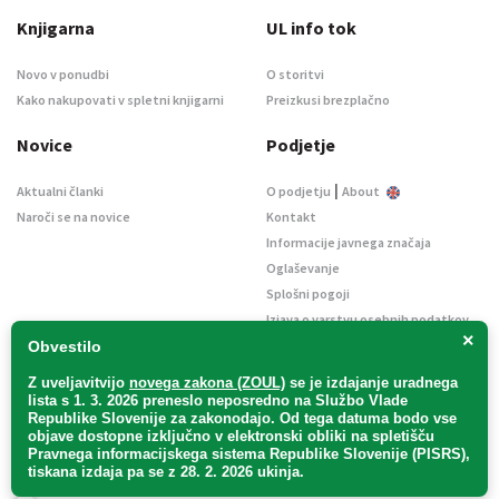
Knjigarna
UL info tok
Novo v ponudbi
O storitvi
Kako nakupovati v spletni knjigarni
Preizkusi brezplačno
Novice
Podjetje
|
Aktualni članki
O podjetju
About
Naroči se na novice
Kontakt
Informacije javnega značaja
Oglaševanje
Splošni pogoji
Izjava o varstvu osebnih podatkov
×
E-dražbe
Obvestilo
Z uveljavitvijo
novega zakona (ZOUL)
se je
izdajanje uradnega
lista s 1. 3. 2026 preneslo
neposredno
na Službo Vlade
Republike Slovenije za zakonodajo
. Od tega datuma bodo vse
objave dostopne izključno v elektronski obliki na spletišču
Pravnega informacijskega sistema Republike Slovenije (PISRS),
Uradni list d. o. o. – v likvidaciji / Vse pravice pridržane.
tiskana izdaja pa se z 28. 2. 2026 ukinja.
Pravna obvestila
/
Piškotki
/ Avtorji:
TriTim spletna agencija
v sodelovanju z