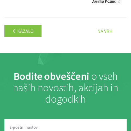
Darinka Kozinc l.r.
KAZALO
NA VRH
Bodite obveščeni
o vseh
naših novostih, akcijah in
dogodkih