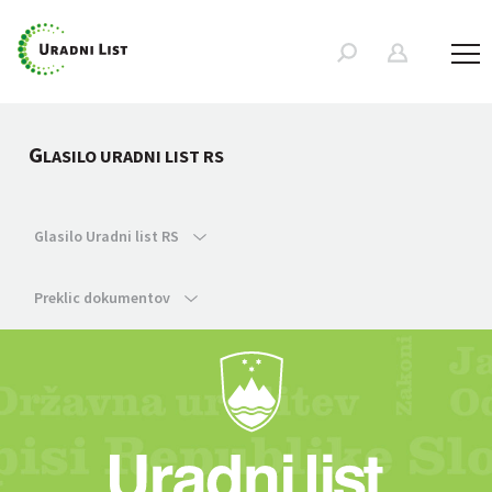
G
LASILO URADNI LIST RS
Glasilo Uradni list RS
Preklic dokumentov