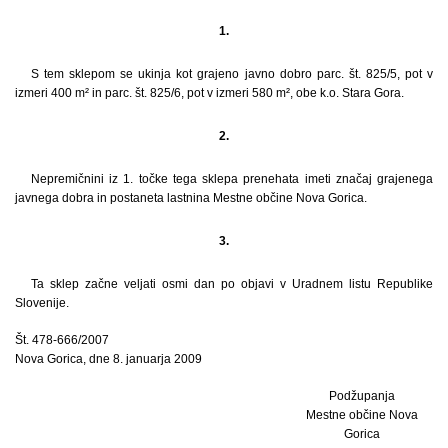
1.
S tem sklepom se ukinja kot grajeno javno dobro parc. št. 825/5, pot v
izmeri 400 m² in parc. št. 825/6, pot v izmeri 580 m², obe k.o. Stara Gora.
2.
Nepremičnini iz 1. točke tega sklepa prenehata imeti značaj grajenega
javnega dobra in postaneta lastnina Mestne občine Nova Gorica.
3.
Ta sklep začne veljati osmi dan po objavi v Uradnem listu Republike
Slovenije.
Št. 478-666/2007
Nova Gorica, dne 8. januarja 2009
Podžupanja
Mestne občine Nova
Gorica