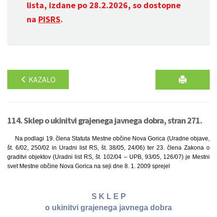
lista, izdane po 28.2.2026, so dostopne
na
PISRS
.
KAZALO
114. Sklep o ukinitvi grajenega javnega dobra, stran 271.
Na podlagi 19. člena Statuta Mestne občine Nova Gorica (Uradne objave,
št. 6/02, 250/02 in Uradni list RS, št. 38/05, 24/06) ter 23. člena Zakona o
graditvi objektov (Uradni list RS, št. 102/04 – UPB, 93/05, 126/07) je Mestni
svet Mestne občine Nova Gorica na seji dne 8. 1. 2009 sprejel
S K L E P
o ukinitvi grajenega javnega dobra