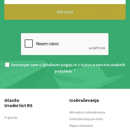
PRIJAVA
Seznanjen sem s
Splošnimi pogoji
in z
Izjavo o varstvu osebnih
podatkov
. *
Glasilo
Izobraževanja
Uradni list RS
Aktualna izobraževanja
O glasilu
Izobraževanja po meri
Najem dvorane