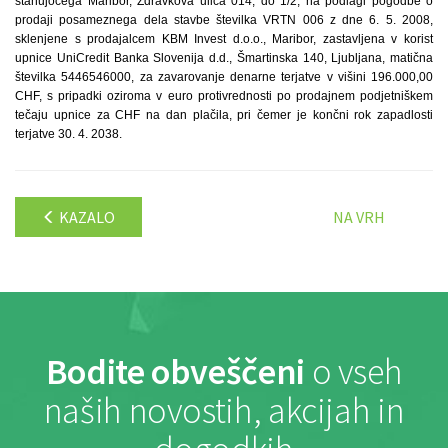
stanujočega Maribor, Zdravkova ulica 014, do 1/2, na podlagi pogodbe o
prodaji posameznega dela stavbe številka VRTN 006 z dne 6. 5. 2008,
sklenjene s prodajalcem KBM Invest d.o.o., Maribor, zastavljena v korist
upnice UniCredit Banka Slovenija d.d., Šmartinska 140, Ljubljana, matična
številka 5446546000, za zavarovanje denarne terjatve v višini 196.000,00
CHF, s pripadki oziroma v euro protivrednosti po prodajnem podjetniškem
tečaju upnice za CHF na dan plačila, pri čemer je končni rok zapadlosti
terjatve 30. 4. 2038.
KAZALO
NA VRH
Bodite obveščeni
o vseh
naših novostih, akcijah in