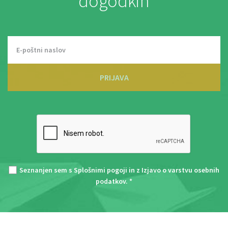
dogodkih
PRIJAVA
Seznanjen sem s
Splošnimi pogoji
in z
Izjavo o varstvu osebnih
podatkov
. *