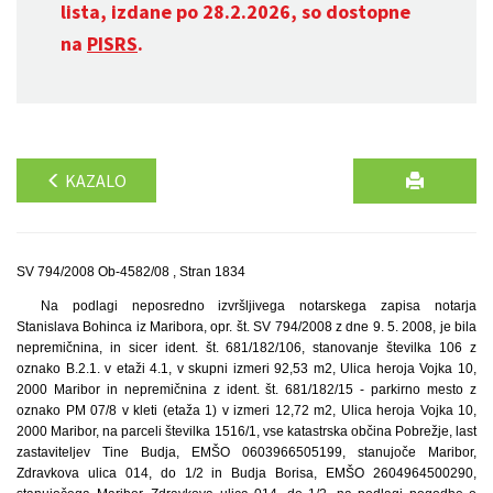
lista, izdane po 28.2.2026, so dostopne
na
PISRS
.
KAZALO
SV 794/2008 Ob-4582/08 , Stran 1834
Na podlagi neposredno izvršljivega notarskega zapisa notarja
Stanislava Bohinca iz Maribora, opr. št. SV 794/2008 z dne 9. 5. 2008, je bila
nepremičnina, in sicer ident. št. 681/182/106, stanovanje številka 106 z
oznako B.2.1. v etaži 4.1, v skupni izmeri 92,53 m2, Ulica heroja Vojka 10,
2000 Maribor in nepremičnina z ident. št. 681/182/15 - parkirno mesto z
oznako PM 07/8 v kleti (etaža 1) v izmeri 12,72 m2, Ulica heroja Vojka 10,
2000 Maribor, na parceli številka 1516/1, vse katastrska občina Pobrežje, last
zastaviteljev Tine Budja, EMŠO 0603966505199, stanujoče Maribor,
Zdravkova ulica 014, do 1/2 in Budja Borisa, EMŠO 2604964500290,