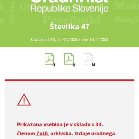
Številka 47
Uradni list RS, št. 47/2008 z dne 16. 5. 2008
Prikazana vsebina je v skladu s 33.
členom
ZoUL
arhivska. Izdaje uradnega