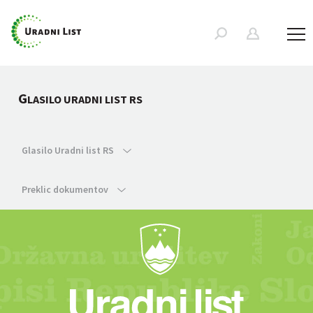
G
LASILO URADNI LIST RS
Glasilo Uradni list RS
Preklic dokumentov