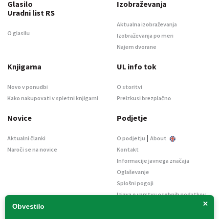
Glasilo
Izobraževanja
Uradni list RS
Aktualna izobraževanja
O glasilu
Izobraževanja po meri
Najem dvorane
Knjigarna
UL info tok
Novo v ponudbi
O storitvi
Kako nakupovati v spletni knjigarni
Preizkusi brezplačno
Novice
Podjetje
|
Aktualni članki
O podjetju
About
Naroči se na novice
Kontakt
Informacije javnega značaja
Oglaševanje
Splošni pogoji
Izjava o varstvu osebnih podatkov
×
E-dražbe
Obvestilo