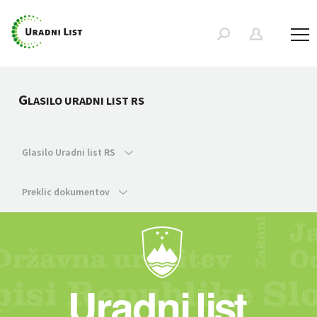
G
LASILO URADNI LIST RS
Glasilo Uradni list RS
Preklic dokumentov