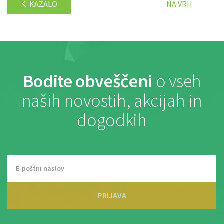
KAZALO
NA VRH
Bodite obveščeni
o vseh
naših novostih, akcijah in
dogodkih
PRIJAVA