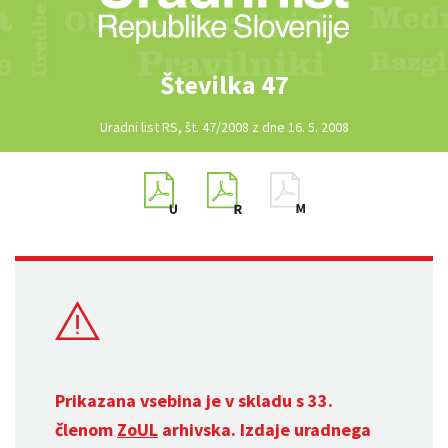
Številka 47
Uradni list RS, št. 47/2008 z dne 16. 5. 2008
Prikazana vsebina je v skladu s 33.
členom
ZoUL
arhivska. Izdaje uradnega