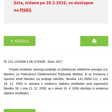
lista, izdane po 28.2.2026, so dostopne
na
PISRS
.
KAZALO
Št. 101-13/2008-3 Ob-3793/08 , Stran 1817
Pravila sindikata Javnega podjetja za distribucijo električne energije d.d.
Maribor, za Podružnico Elektroremont Radvanje Maribor, ki so hranjena v
Upravni enoti Maribor na podlagi odločbe, številka 141-39/00-112, z dne
19. 12. 2000 in vpisana v evidenco statutov sindikatov pod zaporedno
številko 39, z dne 15. 12. 2000, se z dnem 10. 4. 2008 izbrišejo iz evidence
statutov sindikatov.