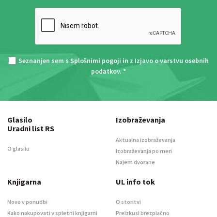
Seznanjen sem s
Splošnimi pogoji
in z
Izjavo o varstvu osebnih
podatkov
. *
Glasilo
Izobraževanja
Uradni list RS
Aktualna izobraževanja
O glasilu
Izobraževanja po meri
Najem dvorane
Knjigarna
UL info tok
Novo v ponudbi
O storitvi
Kako nakupovati v spletni knjigarni
Preizkusi brezplačno