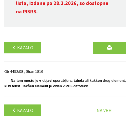
lista, izdane po 28.2.2026, so dostopne
na
PISRS
.
KAZALO
Ob-4452/08 , Stran 1816
Na tem mestu je v objavi uporabljena tabela ali kakšen drug element,
ki ni tekst. Takšen element je viden v PDF datoteki!
KAZALO
NA VRH