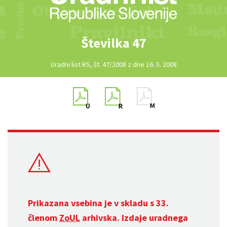
Številka 47
Uradni list RS, št. 47/2008 z dne 16. 5. 2008
Prikazana vsebina je v skladu s 33.
členom
ZoUL
arhivska. Izdaje uradnega