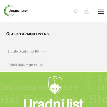
G
LASILO URADNI LIST RS
Glasilo Uradni list RS
Preklic dokumentov