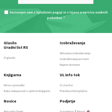
Seznanjen sem s
Splošnimi pogoji
in z
Izjavo o varstvu osebnih
podatkov
. *
Glasilo
Izobraževanja
Uradni list RS
Aktualna izobraževanja
O glasilu
Izobraževanja po meri
Najem dvorane
Knjigarna
UL info tok
Novo v ponudbi
O storitvi
Kako nakupovati v spletni knjigarni
Preizkusi brezplačno
Novice
Podjetje
|
Aktualni članki
O podjetju
About