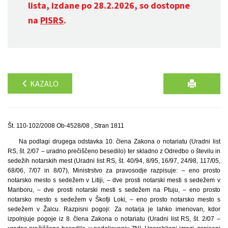
lista, izdane po 28.2.2026, so dostopne
na
PISRS
.
KAZALO
Št. 110-102/2008 Ob-4528/08 , Stran 1811
Na podlagi drugega odstavka 10. člena Zakona o notariatu (Uradni list
RS, št. 2/07 – uradno prečiščeno besedilo) ter skladno z Odredbo o številu in
sedežih notarskih mest (Uradni list RS, št. 40/94, 8/95, 16/97, 24/98, 117/05,
68/06, 7/07 in 8/07), Ministrstvo za pravosodje razpisuje: – eno prosto
notarsko mesto s sedežem v Litiji, – dve prosti notarski mesti s sedežem v
Mariboru, – dve prosti notarski mesti s sedežem na Ptuju, – eno prosto
notarsko mesto s sedežem v Škofji Loki, – eno prosto notarsko mesto s
sedežem v Žalcu. Razpisni pogoji: Za notarja je lahko imenovan, kdor
izpolnjuje pogoje iz 8. člena Zakona o notariatu (Uradni list RS, št. 2/07 –