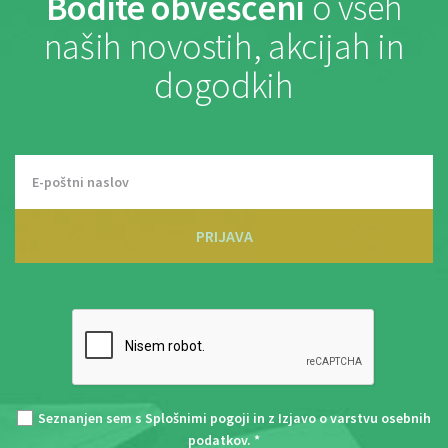
Bodite obveščeni
o vseh
naših novostih, akcijah in
dogodkih
PRIJAVA
Seznanjen sem s
Splošnimi pogoji
in z
Izjavo o varstvu osebnih
podatkov
. *