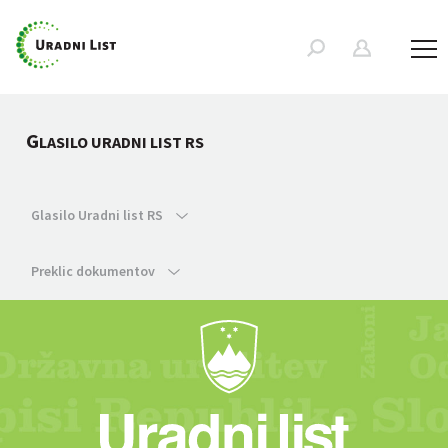
G
LASILO URADNI LIST RS
Glasilo Uradni list RS
Preklic dokumentov