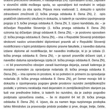
uradno prečiščeno besedilo, v nadaljevanju ZN). Uporabljeni izrazi, zapisani
v slovnični obliki moškega spola, so uporabljeni kot nevtralni in veljajo
enakovredno za oba spola. Prijava mora vsebovati: 1. dokazilo o splošni
zdravstveni zmožnosti (2. točka prvega odstavka 8. člena ZN), 2. opis
praktičnih (delovnih) izkušenj in dokazila, iz katerih je razvidno izpolnjevanje
pogoja iz 5. točke prvega odstavka 8. člena ZN, 3. izjavo kandidata, da: – je
državljan Republike Slovenije (1. točka prvega odstavka 8. člena ZN)
oziroma tuj državljan (drugi odstavek 8. člena ZN), – je poslovno sposoben
(2. točka prvega odstavka 8. člena ZN), – ima v Republiki Sloveniji pridobljen
strokovni naslov univerzitetni diplomirani pravnik ali v Republiki Sloveniji
nostrificirano v tujini pridobljeno diplomo pravne fakultete, z navedbo datuma
izdane diplome ali nostrifikacije, ter navedbo institucije, ki jo je izdala (3.
točka prvega odstavka 8. člena ZN), – je opravil pravniški državni izpit, z
navedbo datuma opravljenega izpita (4. točka prvega odstavka 8. člena ZN),
– ni bil pravnomočno obsojen zaradi kaznivega dejanja, zaradi katerega je
moralno nevreden za opravljanje notariata (6. točka prvega odstavka 8.
člena ZN), – ima opremo in prostore, ki so potrebni in primerni za opravljanje
notariata (8. točka prvega odstavka 8. člena ZN), pri čemer morajo biti iz
dokazila o izpolnjevanju pogojev glede prostorov razvidni zemljiškoknjižni
podatki, v primeru neskladja med dejanskim in zemljiškoknjižnim stanjem pa
tudi vse predhodne listine, iz katerih bo razvidno, da je zadnjo pogodbo
podpisala upravičena oseba, – še ni dopolnil 64 let (9. točka prvega
odstavka 8. člena ZN). 4. izjavo, da za namen tega razpisnega postopka
lahko Ministrstvo za pravosodje pridobi podatke iz prve, druge, tretje, četrte,