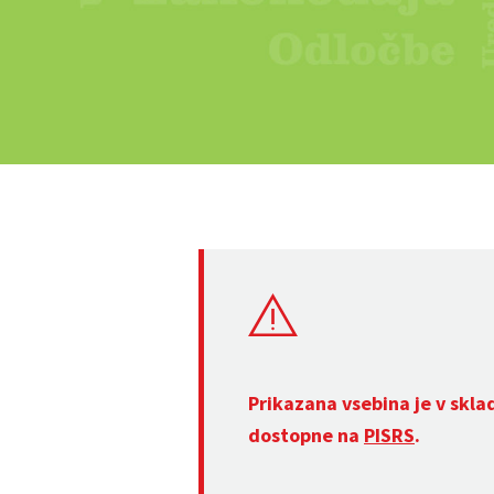
Prikazana vsebina je v skla
dostopne na
PISRS
.