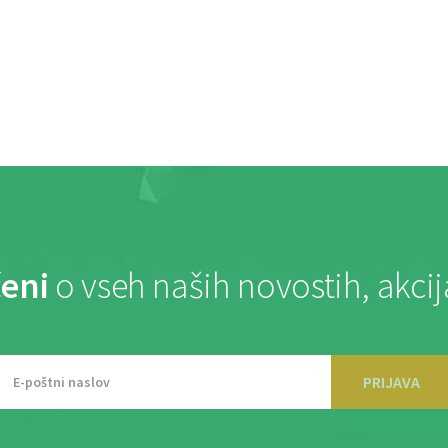
eni
o vseh naših novostih, akci
PRIJAVA