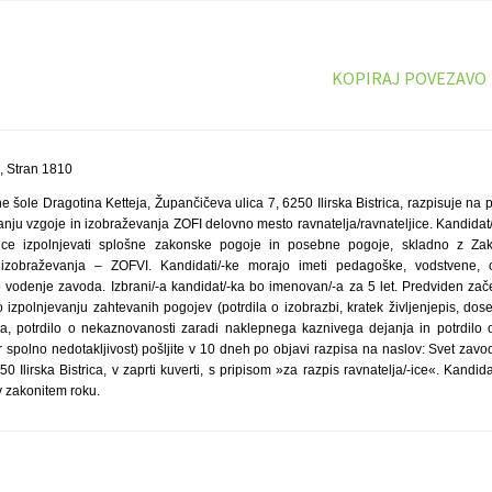
KOPIRAJ POVEZAVO
, Stran 1810
šole Dragotina Ketteja, Župančičeva ulica 7, 6250 Ilirska Bistrica, razpisuje na
iranju vzgoje in izobraževanja ZOFI delovno mesto ravnatelja/ravnateljice. Kandid
/-ice izpolnjevati splošne zakonske pogoje in posebne pogoje, skladno z Za
 izobraževanja – ZOFVI. Kandidati/-ke morajo imeti pedagoške, vodstvene, 
vodenje zavoda. Izbrani/-a kandidat/-ka bo imenovan/-a za 5 let. Predviden zače
o izpolnjevanju zahtevanih pogojev (potrdila o izobrazbi, kratek življenjepis, do
, potrdilo o nekaznovanosti zaradi naklepnega kaznivega dejanja in potrdilo 
 spolno nedotakljivost) pošljite v 10 dneh po objavi razpisa na naslov: Svet zavo
 Ilirska Bistrica, v zaprti kuverti, s pripisom »za razpis ravnatelja/-ice«. Kandid
v zakonitem roku.