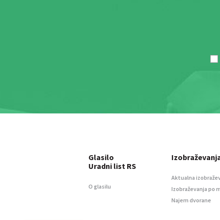
Glasilo
Izobraževanj
Uradni list RS
Aktualna izobraže
O glasilu
Izobraževanja po 
Najem dvorane