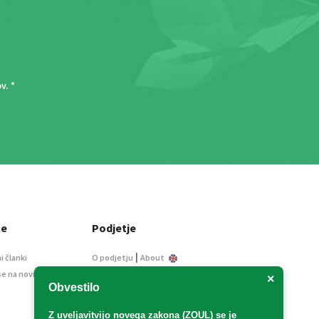
ov
. *
ce
Podjetje
|
i članki
O podjetju
About
se na novice
Kontakt
×
Obvestilo
Informacije javnega
značaja
Z uveljavitvijo
novega zakona (ZOUL)
se je