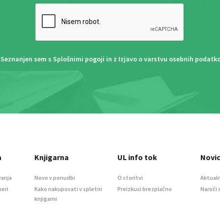
Seznanjen sem s
Splošnimi pogoji
in z
Izjavo o varstvu osebnih podatk
a
Knjigarna
UL info tok
Novi
vanja
Novo v ponudbi
O storitvi
Aktualn
meri
Kako nakupovati v spletni
Preizkusi brezplačno
Naroči 
knjigarni