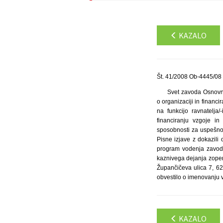
KAZALO
Št. 41/2008 Ob-4445/08 
Svet zavoda Osnovne 
o organizaciji in financ
na funkcijo ravnatelja
financiranju vzgoje in
sposobnosti za uspešno 
Pisne izjave z dokazili 
program vodenja zavoda
kaznivega dejanja zoper
Župančičeva ulica 7, 6250
obvestilo o imenovanju 
KAZALO