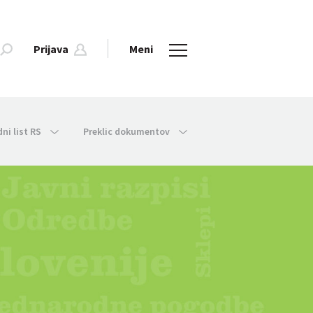
Prijava
Meni
dni list RS
Preklic dokumentov