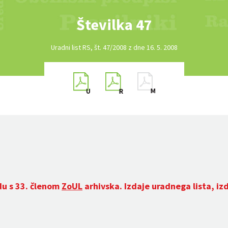
Številka 47
Uradni list RS, št. 47/2008 z dne 16. 5. 2008
du s 33. členom
ZoUL
arhivska. Izdaje uradnega lista, iz