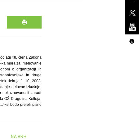
 podlagi 48. člena Zakona
at/-ka mora za imenovanje
konom o organizaciji in
organizacijske in druge
tek dela je 1. 10. 2008.
sedanje delovne izkušnje,
o nekaznovanosti zaradi
da OŠ Dragotina Ketteja,
ati/-ke bodo prejeli pisno
NA VRH