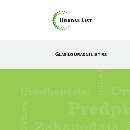
G
LASILO URADNI LIST RS