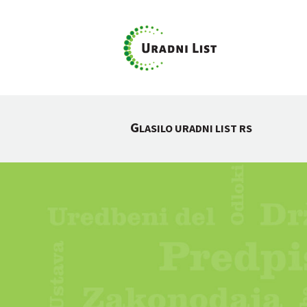
G
LASILO URADNI LIST RS