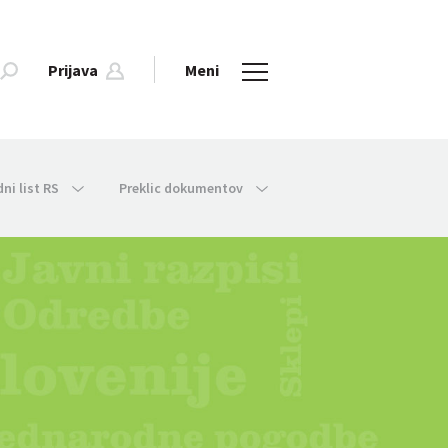
Prijava
Meni
dni list RS
Preklic dokumentov