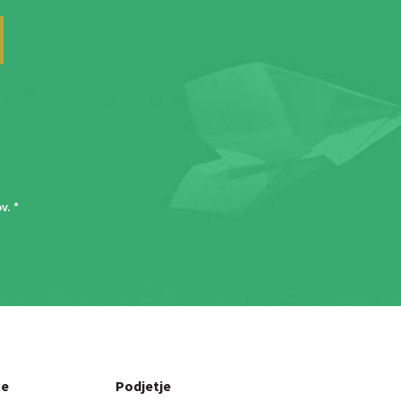
ov
. *
ce
Podjetje