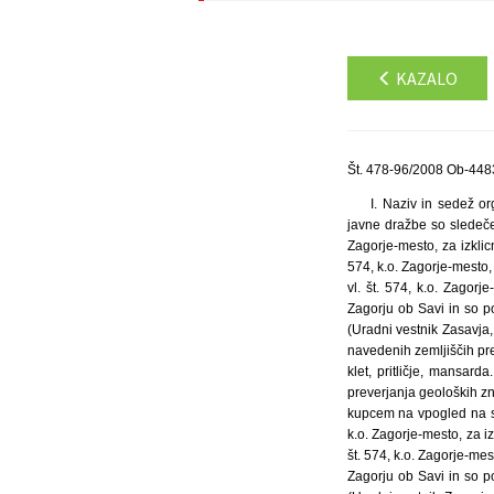
KAZALO
Št. 478-96/2008 Ob-4483
I. Naziv in sedež o
javne dražbe so sledeče 
Zagorje-mesto, za izklic
574, k.o. Zagorje-mesto,
vl. št. 574, k.o. Zagor
Zagorju ob Savi in so p
(Uradni vestnik Zasavja
navedenih zemljiščih pre
klet, pritličje, mansar
preverjanja geoloških zn
kupcem na vpogled na sed
k.o. Zagorje-mesto, za i
št. 574, k.o. Zagorje-me
Zagorju ob Savi in so p