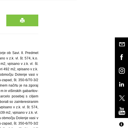
rje ob Savi. II. Predmet
 v z.k. vl. št. 574, k.o.
2, vpisano v z.k. vl. št.
ri 492 m2, vpisano v z.k.
a območju Dolenje vasi v
-zapad, št. 350-6/70-3/2
lnem načrtu je na zgoraj
m in višinskih gabaritov-
parcelo posebej s ciljem
borati so zainteresiranim
isano v z.k. vl. št. 574,
39 m2, vpisano v z.k. vl.
na območju Dolenje vasi v
-zapad, št. 350-6/70-3/2