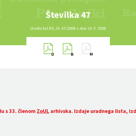
Številka 47
Uradni list RS, št. 47/2008 z dne 16. 5. 2008
du s 33. členom
ZoUL
arhivska. Izdaje uradnega lista, iz