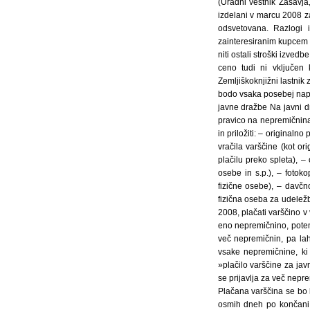
(Uradni vestnik Zasavja,
izdelani v marcu 2008 za
odsvetovana. Razlogi i
zainteresiranim kupcem
niti ostali stroški izve
ceno tudi ni vključen 
Zemljiškoknjižni lastnik
bodo vsaka posebej napro
javne dražbe Na javni d
pravico na nepremičnina
in priložiti: – original
vračila varščine (kot or
plačilu preko spleta), –
osebe in s.p.), – fotoko
fizične osebe), – davčn
fizična oseba za udeležb
2008, plačati varščino v 
eno nepremičnino, potem 
več nepremičnin, pa la
vsake nepremičnine, ki
»plačilo varščine za jav
se prijavlja za več nepr
Plačana varščina se bo 
osmih dneh po končani 