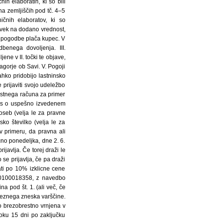
ih elaboratih, ki so bili
na zemljiščih pod tč. 4–5
ičnih elaboratov, ki so
vek na dodano vrednost,
ne pogodbe plača kupec. V
benega dovoljenja. III.
ne v II. točki te objave,
agorje ob Savi. V. Pogoji
hko pridobijo lastninsko
prijaviti svojo udeležbo
lastnega računa za primer
izpis o uspešno izvedenem
 oseb (velja le za pravne
sko številko (velja le za
v primeru, da pravna ali
čno ponedeljka, dne 2. 6.
ijavlja. Če torej draži le
se prijavlja, če pa draži
ti po 10% izklicne cene
2-0100018358, z navedbo
a pod št. 1. (ali več, če
treznega zneska varščine.
o brezobrestno vrnjena v
oku 15 dni po zaključku