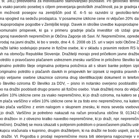
 št. 3/81) predvidena za individualno stanovanjsko pozidavo. Po geološko tehničn
 vsako parcelo posebej s ciljem preverjanja geoloških značilnosti, pa je gradnja 
n možnosti posegov na zemljiščih pod tč. 4–5 so razvidni iz geološko-tehn
 na vpogled na sedežu prodajalca. V posamezne izklicne cene ni vključen 20% da
dbe kupoprodajne pogodbe v Zemljiški knjigi. Davek in stroške izvedbe kupoprodaj
komunalni prispevek, ki ga v primeru gradnje plača investitor ob izdaji grad
 zgoraj navedenih nepremičnin je Občina Zagorje ob Savi. IV. Nepremičnine, opredelje
daj na javni dražbi, ki bo v sredo, dne 4. 6. 2008 ob 15. uri v sejni sobi Občine Z
ražbi lahko sodelujejo pravne in fizične osebe, ki v skladu s pravnim redom RS la
h na območju Republike Slovenije. Dražitelji morajo pred pričetkom javne dražbe 
no potrdilo o pravočasno plačanem ustreznem znesku varščine in priloženo številko 
iginalno potrdilo šteje originalna potrjena položnica ali s strani banke potrjen 
 originalno potrdilo o plačanih davkih in prispevkih ter izpisek iz registra pravnih
pijo veljavne osebne izkaznice oziroma drug identifikacijski dokument in telefon
o številko oziroma ID številko za DDV, – pisno in notarsko overjeno pooblastilo 
o na dražbi pooblasti drugo pravno ali fizično osebo. Vsak dražitelj mora do vklju
višini 10% izklicne cene za vsako nepremičnino, ki jo draži oziroma, na katero se pr
plača varščino v višini 10% izklicne cene le za tisto eno nepremičnino, na katero 
hko plača varščino z enim nalogom v skupnem znesku, ki mora seveda vsebova
 jo draži. Varščino je potrebno nakazati na račun proračuna občine št. 0134
no dražbo« in z obvezno kratko navedbo nepremičnine, ki jo draži, npr. nepremičnin
emičnin). Dražitelj se mora izkazati s potrjenim potrdilom o pravočasnem plačilu us
kupcu vračunala v kupnino, drugim dražiteljem, ki na dražbi ne bodo uspeli, pa b
dražbi. VI. Pogodba o prodaji nepremičnine mora biti sklenjena najpozneje v r