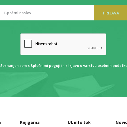
PRIJAVA
Seznanjen sem s
Splošnimi pogoji
in z
Izjavo o varstvu osebnih podatk
a
Knjigarna
UL info tok
Novi