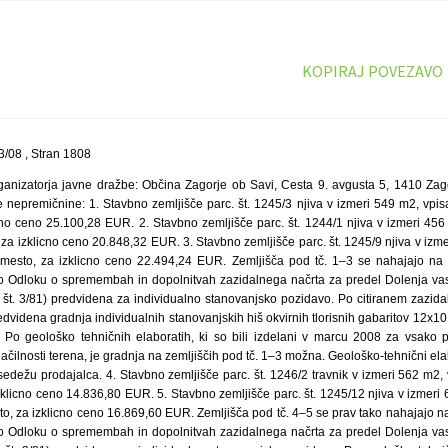
KOPIRAJ POVEZAVO
/08 , Stran 1808
rganizatorja javne dražbe: Občina Zagorje ob Savi, Cesta 9. avgusta 5, 1410 Zago
nepremičnine: 1. Stavbno zemljišče parc. št. 1245/3 njiva v izmeri 549 m2, vpisano
no ceno 25.100,28 EUR. 2. Stavbno zemljišče parc. št. 1244/1 njiva v izmeri 456 m
 za izklicno ceno 20.848,32 EUR. 3. Stavbno zemljišče parc. št. 1245/9 njiva v izme
je-mesto, za izklicno ceno 22.494,24 EUR. Zemljišča pod tč. 1–3 se nahajajo n
o Odloku o spremembah in dopolnitvah zazidalnega načrta za predel Dolenja vas
, št. 3/81) predvidena za individualno stanovanjsko pozidavo. Po citiranem zazida
dvidena gradnja individualnih stanovanjskih hiš okvirnih tlorisnih gabaritov 12x10 
da. Po geološko tehničnih elaboratih, ki so bili izdelani v marcu 2008 za vsako 
ačilnosti terena, je gradnja na zemljiščih pod tč. 1–3 možna. Geološko-tehnični ela
ežu prodajalca. 4. Stavbno zemljišče parc. št. 1246/2 travnik v izmeri 562 m2, vp
zklicno ceno 14.836,80 EUR. 5. Stavbno zemljišče parc. št. 1245/12 njiva v izmeri 6
sto, za izklicno ceno 16.869,60 EUR. Zemljišča pod tč. 4–5 se prav tako nahajajo 
o Odloku o spremembah in dopolnitvah zazidalnega načrta za predel Dolenja vas