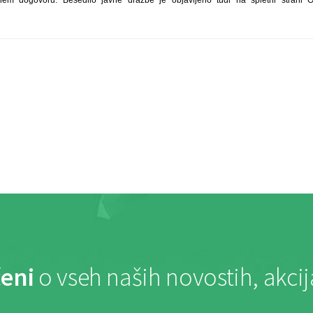
m dogovoru. Besedilo javne dražbe je objavljeno tudi na spletni strani 
eni
o vseh naših novostih, akci