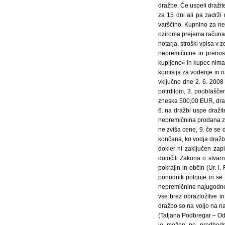
dražbe. Če uspeli draži
za 15 dni ali pa zadrži
varščino. Kupnino za ne
oziroma prejema računa.
notarja, stroški vpisa v
nepremičnine in prenos
kupljeno« in kupec nima 
komisija za vodenje in n
vključno dne 2. 6. 2008 
potrdilom, 3. pooblaščen
zneska 500,00 EUR, draž
6. na dražbi uspe dražite
nepremičnina prodana za 
ne zviša cene, 9. če se 
končana, ko vodja dražb
dokler ni zaključen zap
določili Zakona o stvar
pokrajin in občin (Ur. l.
ponudnik potrjuje in se 
nepremičnine najugodnej
vse brez obrazložitve in
dražbo so na voljo na na
(Tatjana Podbregar – Od