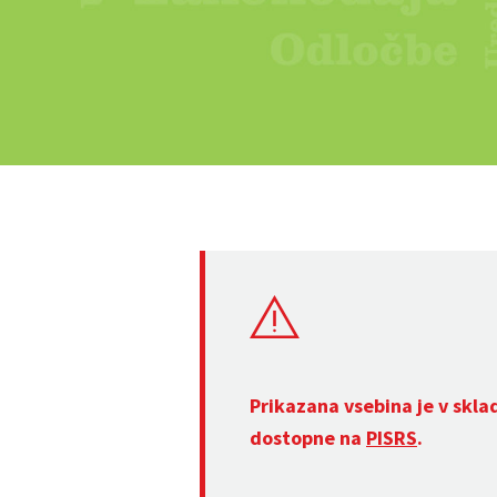
Prikazana vsebina je v skla
dostopne na
PISRS
.