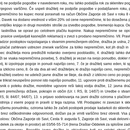
telj ne podpiše pogodbe v navedenem roku, mu lahko podaljša rok za sklenitev po
 njegovo varščino. Če uspeli dražitelj ne podpiše pogodbe v podaljšanem roku,
premičnino bo kupec moral poravnati na račun Občine Zagorje ob Savi v roku 8 
 Davek na dodano vrednost v višini 20% od cene nepremičnine, ki bo dosežena po
 zemljiško knjigo in drugi morebitni stroški za izvedbo pogodbe, bremenijo kupca. Ov
 lastništva se opravi po celotnem plačilu kupnine. Nakup nepremičnine se opr
pravice uveljavljati kasnejših reklamacij v zvezi s prodano nepremičnino. VII. Pravi
adzor postopkov razpolaganja s stvarnim premoženjem občine, dražba je ustna, 2. dr
plačal zahtevani ustrezen znesek varščine za toliko nepremičnin, kot jih draži i
ec dražitelja mora predložiti notarsko overjeno pooblastilo, 4. dražitelji lahko d
i se vsaka nepremičnina posebej, 5. dražitelj je vezan na svojo ponudbo, dokler 
lj, ki izpolnjuje pogoje in ponudi najvišjo ceno, 7. če je dražitelj samo eden, ki 
izklicno ceno, 8. če sta dva ali več dražiteljev, ki dražijo najvišjo ceno, nepremi
dražitelj osebno ne udeleži javne dražbe se šteje, da draži z izklicno ceno po pogoj
e trikrat neuspešno ponovi isto najvišjo ponudbo, 11. ugovore proti dražbenemu p
isnik o poteku dražbe, morebitne ugovore reši takoj vodja dražbe, 12. javna dra
nem premoženju države, pokrajin in občin (Ur. l. RS, št. 14/07) in Uredbe o stv
 RS, št. 84/07, 94/07), 13. s prijavo sodelovanja na javni dražbi oziroma s plačilo
strinja z vsemi pogoji in pravili iz tega razpisa. VIII. Prodajalec ni zavezan k sk
šemu ponudniku, oziroma lahko že začeti postopek prodaje kadarkoli do sklenitv
 brez odškodninske odgovornosti, dolžan pa je vrniti varščino brez obresti. Vsa 
slovu: Občina Zagorje ob Savi, Cesta 9. avgusta 5, Zagorje ob Savi, vsak delovni
delek za okolje in prostor) ali 03/56-55-714 (Irena Drašlar-Oddelek za splošne za