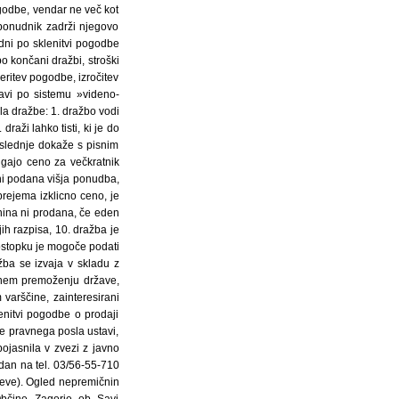
godbe, vendar ne več kot
 ponudnik zadrži njegovo
dni po sklenitvi pogodbe
 končani dražbi, stroški
eritev pogodbe, izročitev
avi po sistemu »videno-
la dražbe: 1. dražbo vodi
aži lahko tisti, ki je do
n slednje dokaže s pisnim
vigajo ceno za večkratnik
ni podana višja ponudba,
sprejema izklicno ceno, je
čnina ni prodana, če eden
ih razpisa, 10. dražba je
ostopku je mogoče podati
žba se izvaja v skladu z
arnem premoženju države,
m varščine, zainteresirani
lenitvi pogodbe o prodaji
e pravnega posla ustavi,
pojasnila v zvezi z javno
 dan na tel. 03/56-55-710
deve). Ogled nepremičnin