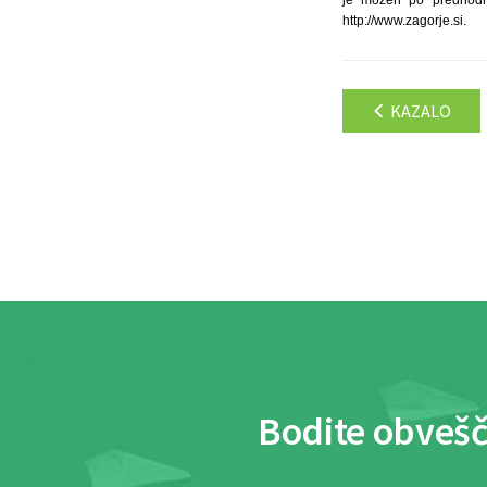
je možen po predhodne
http://www.zagorje.si.
KAZALO
Bodite obvešč