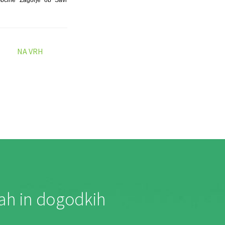
Občine Zagorje ob Savi
NA VRH
jah in dogodkih