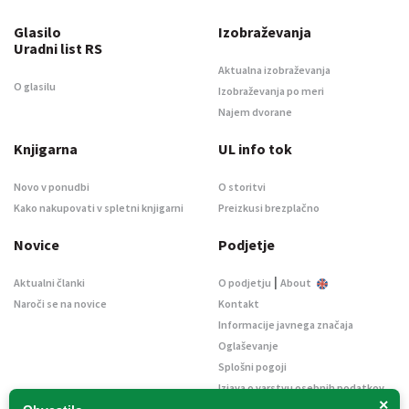
Glasilo
Izobraževanja
Uradni list RS
Aktualna izobraževanja
O glasilu
Izobraževanja po meri
Najem dvorane
Knjigarna
UL info tok
Novo v ponudbi
O storitvi
Kako nakupovati v spletni knjigarni
Preizkusi brezplačno
Novice
Podjetje
|
Aktualni članki
O podjetju
About
Naroči se na novice
Kontakt
Informacije javnega značaja
Oglaševanje
Splošni pogoji
Izjava o varstvu osebnih podatkov
×
E-dražbe