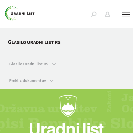
G
LASILO URADNI LIST RS
Glasilo Uradni list RS
Preklic dokumentov