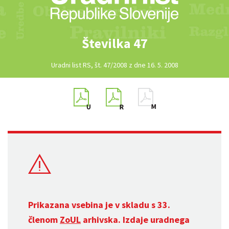
Številka 47
Uradni list RS, št. 47/2008 z dne 16. 5. 2008
Prikazana vsebina je v skladu s 33.
členom
ZoUL
arhivska. Izdaje uradnega