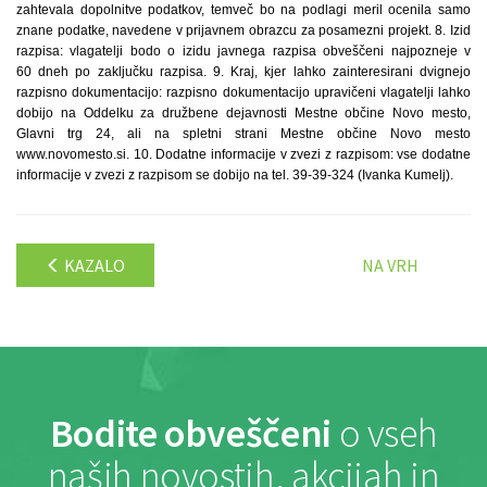
zahtevala dopolnitve podatkov, temveč bo na podlagi meril ocenila samo
znane podatke, navedene v prijavnem obrazcu za posamezni projekt. 8. Izid
razpisa: vlagatelji bodo o izidu javnega razpisa obveščeni najpozneje v
60 dneh po zaključku razpisa. 9. Kraj, kjer lahko zainteresirani dvignejo
razpisno dokumentacijo: razpisno dokumentacijo upravičeni vlagatelji lahko
dobijo na Oddelku za družbene dejavnosti Mestne občine Novo mesto,
Glavni trg 24, ali na spletni strani Mestne občine Novo mesto
www.novomesto.si. 10. Dodatne informacije v zvezi z razpisom: vse dodatne
informacije v zvezi z razpisom se dobijo na tel. 39-39-324 (Ivanka Kumelj).
KAZALO
NA VRH
Bodite obveščeni
o vseh
naših novostih, akcijah in