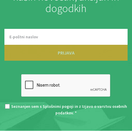
dogodkih
PRIJAVA
Seznanjen sem s
Splošnimi pogoji
in z
Izjavo o varstvu osebnih
podatkov
. *