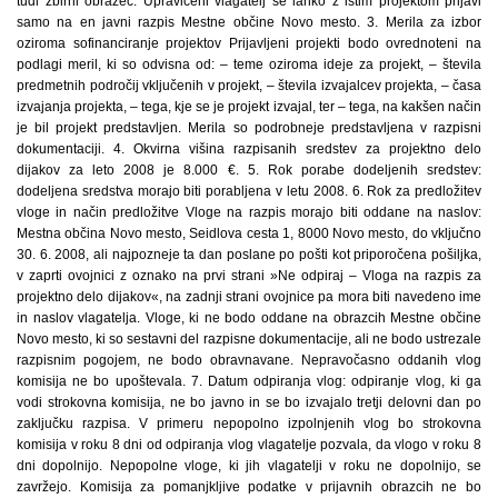
tudi zbirni obrazec. Upravičeni vlagatelj se lahko z istim projektom prijavi
samo na en javni razpis Mestne občine Novo mesto. 3. Merila za izbor
oziroma sofinanciranje projektov Prijavljeni projekti bodo ovrednoteni na
podlagi meril, ki so odvisna od: – teme oziroma ideje za projekt, – števila
predmetnih področij vključenih v projekt, – števila izvajalcev projekta, – časa
izvajanja projekta, – tega, kje se je projekt izvajal, ter – tega, na kakšen način
je bil projekt predstavljen. Merila so podrobneje predstavljena v razpisni
dokumentaciji. 4. Okvirna višina razpisanih sredstev za projektno delo
dijakov za leto 2008 je 8.000 €. 5. Rok porabe dodeljenih sredstev:
dodeljena sredstva morajo biti porabljena v letu 2008. 6. Rok za predložitev
vloge in način predložitve Vloge na razpis morajo biti oddane na naslov:
Mestna občina Novo mesto, Seidlova cesta 1, 8000 Novo mesto, do vključno
30. 6. 2008, ali najpozneje ta dan poslane po pošti kot priporočena pošiljka,
v zaprti ovojnici z oznako na prvi strani »Ne odpiraj – Vloga na razpis za
projektno delo dijakov«, na zadnji strani ovojnice pa mora biti navedeno ime
in naslov vlagatelja. Vloge, ki ne bodo oddane na obrazcih Mestne občine
Novo mesto, ki so sestavni del razpisne dokumentacije, ali ne bodo ustrezale
razpisnim pogojem, ne bodo obravnavane. Nepravočasno oddanih vlog
komisija ne bo upoštevala. 7. Datum odpiranja vlog: odpiranje vlog, ki ga
vodi strokovna komisija, ne bo javno in se bo izvajalo tretji delovni dan po
zaključku razpisa. V primeru nepopolno izpolnjenih vlog bo strokovna
komisija v roku 8 dni od odpiranja vlog vlagatelje pozvala, da vlogo v roku 8
dni dopolnijo. Nepopolne vloge, ki jih vlagatelji v roku ne dopolnijo, se
zavržejo. Komisija za pomanjkljive podatke v prijavnih obrazcih ne bo