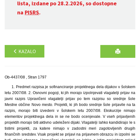
lista, izdane po 28.2.2026, so dostopne
na
PISRS
.
KAZALO
Ob-4437/08 , Stran 1797
1. Predmet razpisa je sofinanciranje projektnega dela dijakov v šolskem
letu 2007/08. 2. Osnovni pogoji, ki jih morajo izpolnjevati vlagatelji prijav na
javni razpis Upravičeni vlagatelji prijav po tem razpisu so srednje šole
Mestne občine Novo mesto. Projekti, ki jih bodo srednje šole prijavile na ta
razpis, morajo biti izvedeni v šolskem letu 2007/08. Ekskurzije nimajo
elementov projektnega dela in se ne bodo ocenjevale. V vseh prijavljenih
projektih morajo biti aktivno udeleženi dijaki. Vlagatelji lahko kandidirajo le s
tistimi projekti, za katere nimajo v zadostni meri zagotovljenih drugih
finančnih sredstev. Vsak projekt se prijavi na prijavnem obrazcu in izpolni se