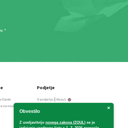
ov
. *
ce
Podjetje
|
i članki
O podjetju
About
se na novice
Kontakt
×
Obvestilo
Informacije javnega
značaja
Z uveljavitvijo
novega zakona (ZOUL)
se je
Oglaševanje
izdajanje uradnega lista s 1. 3. 2026 preneslo