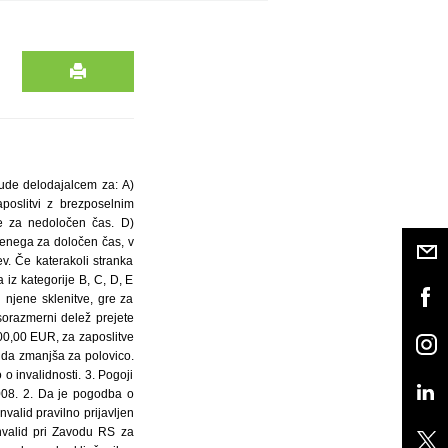
dbe, ter mu v nadaljnjih 15 dneh vrniti sorazmerni del prejetih sredstev, ne glede na razlog odpovedi in ne glede na pogodbeno stranko, ki je pogodbo prekinila. Po preteku roka za vračilo tečejo zakonite zamudne obresti. Sorazmerni del sredstev se za kategorijo A izračuna tako, da se znesek 10,96 EUR pomnoži s številom dni, ki so preostali do preteka najkrajše dobe invalidove zaposlitve, ki znaša 365 dni. Sorazmerni del sredstev za kategorije B, C in D se izračuna tako, da se znesek 10,96 EUR pomnoži s številom dni, ki so preostali do preteka najkrajše dobe invalidove zaposlitve, ki znaša 1095 dni. Sorazmerni del sredstev za kategorije E se izračuna tako, da se znesek 3,65 EUR pomnoži s številom dni, ki so preostali do preteka najkrajše dobe invalidove zaposlitve, ki znaša 1095 dni. Če delodajalec zaposli invalida za polovični delovni čas, čeprav je zaposljiv za polni delovni čas in zato pridobi samo polovico sredstev iz druge točke, se zneski iz četrtega, petega in šestega odstavka dvanajste točke zmanjšajo za polovico. 13. Garancija za vračilo sorazmernega dela prejetih sredstev v primeru predčasne prekinitve pogodbe: delodajalec mora ob podpisu pogodbe o financiranju vzpodbujanja zaposlovanja invalidov, ki jo bo sklenil s Skladom, le-temu posredovati garancijo za izpolnitev pogoja najkrajšega trajanja invalidove zaposlitve. Pri vzpodbudah do 40.000 EUR, mora delodajalec posredovati tri bianco menice z ustreznimi izjavami, ki se bodo glasile na Sklad, pri vzpodbudah 40.000 EUR ali več, pa bančno garancijo. 14. Razpisna dokumentacija in dodatne informacije Razpisno dokumentacijo lahko zainteresirani dobijo na spletnih straneh Sklada http://www.svzi.gov.si ali v času uradnih ur (v ponedeljek in petek od 9. do 12. ure ter v sredo od 9. do 12. ure in 14. do 16. ure) osebno na sedežu Sklada – Zemljemerska 12, Ljubljana, 6. nadstropje. Vprašanja v zvezi z razpisom lahko zainteresirani naslovijo n