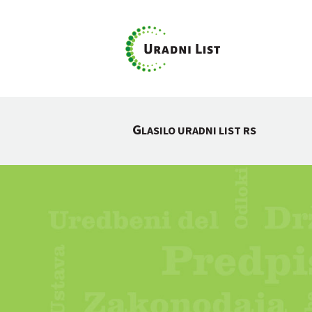
G
LASILO URADNI LIST RS