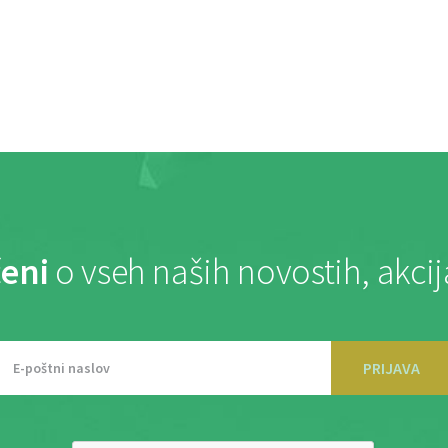
eni
o vseh naših novostih, akci
PRIJAVA