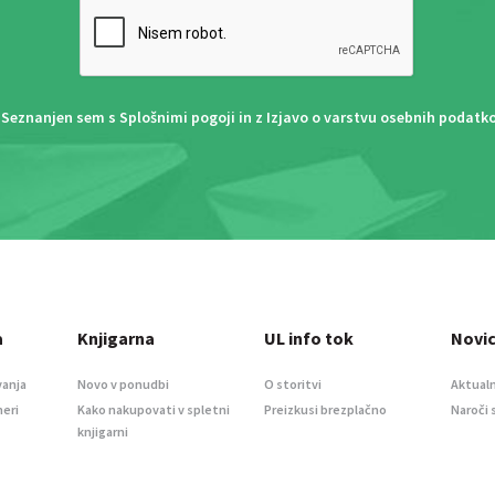
Seznanjen sem s
Splošnimi pogoji
in z
Izjavo o varstvu osebnih podatk
a
Knjigarna
UL info tok
Novi
vanja
Novo v ponudbi
O storitvi
Aktualn
meri
Kako nakupovati v spletni
Preizkusi brezplačno
Naroči 
knjigarni