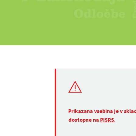
Prikazana vsebina je v skla
dostopne na
PISRS
.