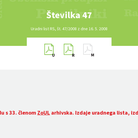
Številka 47
Uradni list RS, št. 47/2008 z dne 16. 5. 2008
du s 33. členom
ZoUL
arhivska. Izdaje uradnega lista, iz