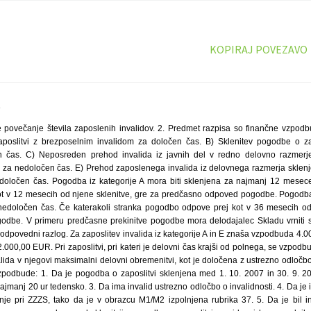
KOPIRAJ POVEZAVO
3
nvalid pravilno prijavljen v zdravstveno zavarovanje pri ZZZS, tako da je v obrazcu M1/M2 izpolnjena rubrika 37. 5. Da je bil invalid pri Zavodu RS za zaposlovanje vsaj en mesec neposredno pred sklenitvijo pogodbe o zaposlitvi v evidenci brezposelnih oseb, oseb vključenih v javna dela ali oseb na usposabljanju na delovnem mestu (ta pogoj ne velja za kategoriji zaposlitve D in E). 6. Da ne gre za sklenitev pogodbe o zaposlitvi z istim invalidom, za katerega je isti delodajalec kadarkoli v preteklosti že prejel sredstva za zaposlitev invalida od Sklada (ta pogoj ne velja za kategorijo zaposlitve E). 7. Da delodajalec ob sklenitvi pogodbe jamči, da bo Skladu povrnil sorazmerni delež prejetih sredstev, če invalid pri njem ne bo zaposlen vsaj 12 mesecev za kategorijo zaposlitve A oziroma 36 mesecev za ostale kategorije zaposlitve. 8. Da ne gre za sklenitev pogodbe o zaposlitvi invalida pri delodajalcu ali povezani družbi, pri kateri je invalidu prenehalo delovno razmerje v zadnjih 12 mesecih (ta pogoj ne velja za kategorijo zaposlitve E). 9. Da delodajalec ni v postopku prisilne poravnave, stečaju ali likvidaciji. 10. Da delodajalec nima neplačanih davkov in prispevkov. 11. Da delodajalec za zaposlitev brezposelnega invalida od ZRSZ ni prejel sredstev, ki predstavljajo državne pomoči za zaposlitev brezposelnega invalida. 12. Da delodajalec izpolnjuje pogoje pravila »de minimis«, po katerem do sredstev niso upravičene pravne osebe iz sektorja ribištva, ribogojstva, premogovništva, primarne proizvodnje kmetijskih proizvodov iz seznama v Prilogi I k pogodbi o ustanovitvi Evropske skupnosti (ta priloga je del razpisne dokumentacije). Nadalje velja, da podjetja v cestnoprometnem sektorju finančne spodbude ne smejo uporabiti za nabavo vozil za cestni prevoz tovora. Sredstva, dodeljena posameznemu upravičencu v zadnjih treh proračunskih letih ne smejo presegati 200.000 EUR, v primeru podjetij v cestnoprometnem sektorju pa ne smejo presegati 100.000 EUR. 4. Kdo lahko kandidira na razpisu Na razpis se lahko prijavijo delodajalci (pravne in fizične osebe ali samozaposleni invalidi), ki so registrirani v Republiki Sloveniji, izpolnjujejo razpisne pogoje in so v času med 1. 10. 2007 in 30. 9. 2008 zaposlili enega ali več invalidov. Samozaposleni invalidi imajo iz tega razpisa enake dolžnosti in pravice kot delodajalci. 5. Način in rok prijave Popolna vloga v skladu s prejetimi navodili mora biti poslana po pošti – priporočeno s povratnico ali oddana osebno na naslov: Sklad Republike Slovenije za vzpodbujanje zaposlovanja invalidov, Zemljemerska 12, 1000 Ljubljana. Vloge morajo biti oddane v zaprti ovojnici z navedbo: »Ne odpiraj – javni razpis za finančne vzpodbude delodajalcem za zaposlitev invalidov v letu 2008« in s polnim naslovom pošiljatelja. Kot pravočasne se bodo štele vloge, ki bodo na Sklad prispele najkasneje do 6. 10. 2008, do 12. ure. Nepravočasne ali nepravilno označene vloge bodo vrnjene prijaviteljem. Iz nadaljnjega postopka obravnave bodo izločene vse vloge, ki ne bodo oddane na predpisanih obrazcih. 6. Popolna vloga Vloga je popolna, če prijavitelj predloži pravilno izpolnjene, podpisane in žigosane dokumente po naslednjem vrstnem redu: a) Obrazec JR – 1, podatki o delodajalcu in izjave. b) Obrazec JR – 2, abecedni seznam na novo zaposlenih invalidov v obdobju med 1. 10. 2007 in 30. 9. 2008 in invalidov, ki jim je bila v tem obdobju pogodba o zaposlitvi za določen čas spremenjena v pogodbo o zaposlitvi za nedoločen čas. c) Obrazec JR – 3, potrjen s strani Zavoda RS za zaposlovanje (original). Pri kategoriji zaposlitve E je potrebno ta obrazec izpolniti samo v delu, kjer ZRSZ potrjuje, da za prijavljenega invalida delodajalec od ZRSZ ni prejel finančnih sredstev, ki predstavljajo državno pomoč za zaposlitev brezposelnega invalida iz programa aktivne politike zaposlovanja. d) Izpis iz poslovnega registra Slovenije (AJPES), ali drug ustrezen dokument registracije (sodišče). e) Potrdilo sodišča, da zoper prijavitelja ni uveden postopek prisilne poravnave, stečaja ali likvidacije. Potrdilo ne sme biti starejše od 30 dni (original). Dokazilo ni potrebno v primeru, da je bil delodajalec registriran v roku 30 dni pred prijavo na razpis. f) Potrdilo Davčne uprave RS o plačanih davkih in prispevkih. Potrdilo ne sme biti starejše od 30 dni (original). Potrdilo ni potrebno v primeru, da je delodajalec registriran v roku 30 dni pred prijavo na razpis. g) Kopija pogodbe o zaposlitvi invalida. Kopija pogodbe ni potrebna v primeru samozaposlitve invalida. V primeru zaposlitve iz kategorije E mora delodajalec predložiti dve pogodbi: pogodbo o zaposlitvi za določen čas ter pogodbo o zaposlitvi za nedoločen čas. h) Kopija obrazca M-1/M-2, Prijava v pokojninsko in invalidsko zavarovanje ter zdravstveno zavarovanje. i) Kopija odločbe o invalidnosti. 7. Višina razpoložljivih sredstev: za razpis je namenjenih 6.250.000 EUR. 8. Odpiranje vlog Prispele vloge bo odpirala, pregledala in njihovo popolnost ugotavljala komisija, imenovana s strani direktorice Sklada. Odpiranje prispelih vlog bo 18. 6. 2008 in 8. 10. 2008 na sedežu Sklada in ne bo javno. Vloge se bodo odpirale po vrstnem redu prispetja do porabe razpoložljivih sredstev. 9. Obveščanje kandidatov: kandidati bodo pisno obveščeni o rešitvi njihove vloge najkasneje v 60 dneh po odpiranju vlog. 10. Pogodba: delodajalce, katerih vloga bo pozitivno rešena, bo Sklad pozval k podpisu pogodbe o financiranju vzpodbujanja zaposlovanja invalidov. Delodajalec bo prejel pogodbo, ki jo bo moral v roku osmih dni od dneva prejema vrniti podpisano in opremljeno z žigom na naslov Sklada. V nasprotnem primeru se bo štelo, da je delodajalec od vloge odstopil. Odobrena sredstva bodo predvidoma nakazana v roku tridesetih dni po podpisu pogodbe. 11. Poročanje: delodajalec je dolžan Sklad pisno obvestiti o predčasni prekinitvi zaposlitve, svojih statusnih spremembah, spremembi naslova, blokadi transakcijskega računa, začetku postopka prisilne poravnave, likvidaciji ali stečaju. 12. Predčasna odpoved pogodbe Za predčasno odpoved pogodbe gre v primeru, če pogodba o zaposlitvi invalida preneha pred potekom 12 mesecev (pri prejemu sredstev za kategorijo A) oziroma 36 mesecev (pri prejemu sredstev za kategorije B, C, D, E). Delodajalci, ki bodo prejeli denarna sredstva po tem razpisu, bodo dolžni Sklad obvestiti o predčasni odpovedi pogodbe o zaposlitvi invalida. Delodajalec mora Sklad v 15 dneh obvestiti o predčasni odpovedi pogo