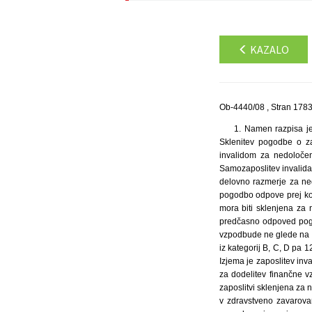
KAZALO
Ob-4440/08 , Stran 178
1. Namen razpisa je povečanje števila zaposlenih invalidov. 2. Predmet razpisa so finančne vzpodbude delodajalcem za: A) Sklenitev pogodbe o zaposlitvi z brezposelnim invalidom za določen čas. B) Sklenitev pogodbe o zaposlitvi z brezposelnim invalidom za nedoločen čas. C) Neposreden prehod invalida iz javnih del v redno delovno razmerje za nedoločen čas. D) Samozaposlitev invalida za nedoločen čas. E) Prehod zaposlenega invalida iz delovnega razmerja sklenjenega za določen čas, v delovno razmerje za nedoločen čas. Pogodba iz kategorije A mora biti sklenjena za najmanj 12 mesecev. Če katerakoli stranka pogodbo odpove prej kot v 12 mesecih od njene sklenitve, gre za predčasno odpoved pogodbe. Pogodba iz kategorije B, C, D, E mora biti sklenjena za nedoločen čas. Če katerakoli stranka pogodbo odpove prej kot v 36 mesecih od njene sklenitve, gre za predčasno odpoved pogodbe. V primeru predčasne prekinitve pogodbe mora delodajalec Skladu vrniti sorazmerni delež prejete vzpodbude ne glede na odpovedni razlog. Za zaposlitev invalida iz kategorije A in E znaša vzpodbuda 4.000,00 EUR, za zaposlitve iz kategorij B, C, D pa 12.000,00 EUR. Pri zaposlitvi, pri kateri je delovni čas krajši od polnega, se vzpodbuda zmanjša za polovico. Izjema je zaposlitev invalida v njegovi maksimalni delovni obremenitvi, kot je določena z ustrezno odločbo o invalidnosti. 3. Pogoji za dodelitev finančne vzpodbude: 1. Da je pogodba o zaposlitvi sklenjena med 1. 10. 2007 in 30. 9. 2008. 2. Da je pogodba o zaposlitvi sklenjena za najmanj 20 ur tedensko. 3. Da ima invalid ustrezno odločbo o invalidnosti. 4. Da je i