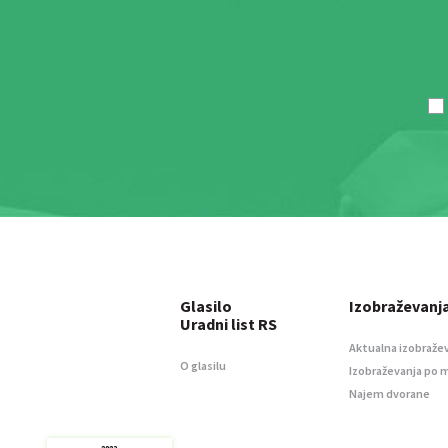
Glasilo
Izobraževanj
Uradni list RS
Aktualna izobraže
O glasilu
Izobraževanja po 
Najem dvorane