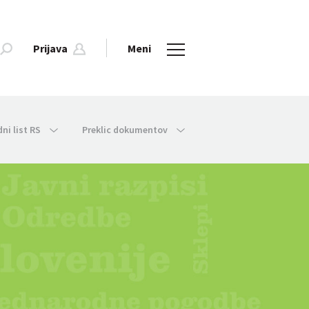
Prijava
Meni
dni list RS
Preklic dokumentov