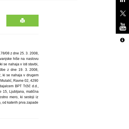
178/08 z dne 25. 3. 2008,
ovanjske hiše na naslovu
i se nahaja v isti stavbi,
odbe z dne 19. 3. 2008,
, ki se nahaja v drugem
e Mulalić, Ravne 02, 4290
dajalcem BPT Tržič d.d.,
e 15, Ljubljana, matična
tno mero, ki sestoji iz
, od katerih prva zapade