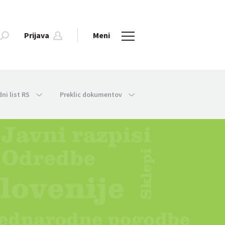
Prijava
Meni
dni list RS
Preklic dokumentov