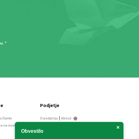
ov
. *
ce
Podjetje
|
i članki
O podjetju
About
se na novice
Kontakt
×
Obvestilo
Informacije javnega
značaja