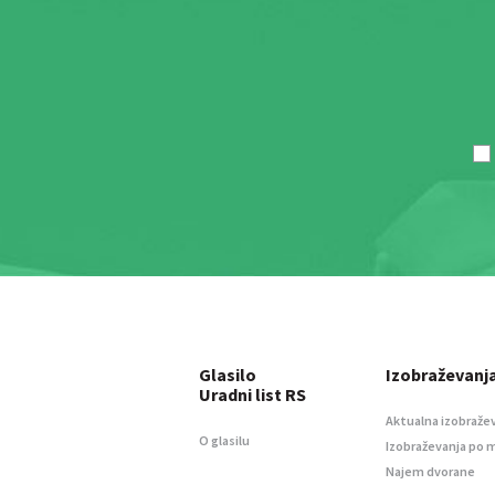
Glasilo
Izobraževanj
Uradni list RS
Aktualna izobraže
O glasilu
Izobraževanja po 
Najem dvorane