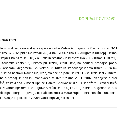
KOPIRAJ POVEZAVO
 Stran 1239
o izvršljivega notarskega zapisa notarke Mateje Andrejašič iz Kranja, opr. št. SV 
znako 07 v skupni neto izmeri 48,64 m2, ki se nahaja v drugem nadstropju stan
stoječe na parc. št. 110, k.o. Tržič in prostor v kleti z oznako 7 K v izmeri 1,10 m2, k
, Kovorska cesta 57, Bistrica pri Tržiču, 4290 Tržič, na podlagi prodajne pog
m Janezom Gregorcem, Sp. Vetrno 03, Križe in stanovanje v neto izmeri 53,74 m2
hiše na naslovu Ravne 02, Tržič, stoječe na parc. št. 390/1, k.o. Tržič, last Zumret
be o prodaji in nakupu stanovanja št. 07/02 z dne 29. 1. 2002, sklenjene s pro
ržič, zastavljena v korist upnice Banke Sparkasse d.d., s sedežem Cesta v Kleč
a zavarovanje denarne terjatve v višini 87.000,00 CHF, z letno pogodbeno obres
ečnega Liborja + 1,75%, z odplačilom kredita v 360 zaporednih mesečnih anuitetah
4. 2038, z odpoklicem zavarovane terjatve, z ostalimi pp.