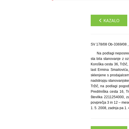
KAZALO
SV 178/08 Ob-3369/08 ,
Na podlagi neposredn
sta bila stanovanje z o
Koroška cesta 36, Tržič, 
last Ermina Smailovića
sklenjene s prodajalce
nadstropju stanovanjske 
Tržič, na podlagi pogod
Predilniška cesta 16, T
številka 2211254000, z
povprečja 3 in 12 – mes
1. 5. 2008, zadnja pa 1. 