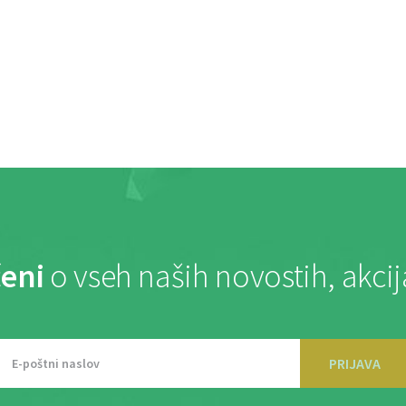
eni
o vseh naših novostih, akci
PRIJAVA