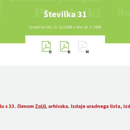
Številka 31
Uradni list RS, št. 31/2008 z dne 28. 3. 2008
du s 33. členom
ZoUL
arhivska. Izdaje uradnega lista, iz