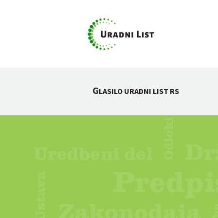
G
LASILO URADNI LIST RS