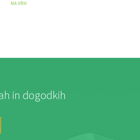
NA VRH
jah in dogodkih