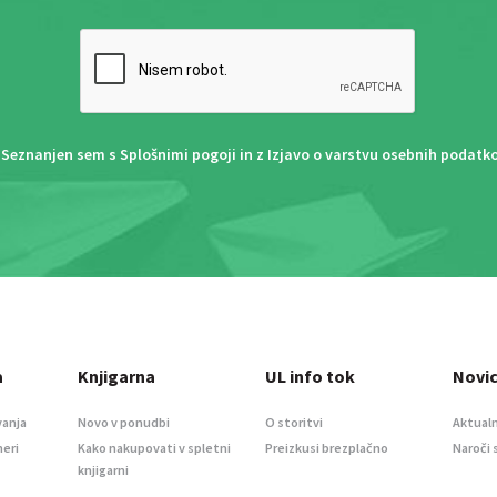
Seznanjen sem s
Splošnimi pogoji
in z
Izjavo o varstvu osebnih podatk
a
Knjigarna
UL info tok
Novi
vanja
Novo v ponudbi
O storitvi
Aktualn
meri
Kako nakupovati v spletni
Preizkusi brezplačno
Naroči 
knjigarni