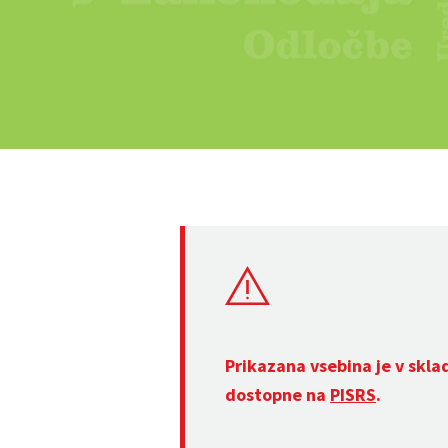
Prikazana vsebina je v skla
dostopne na
PISRS
.