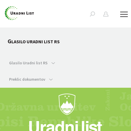
G
LASILO URADNI LIST RS
Glasilo Uradni list RS
Preklic dokumentov