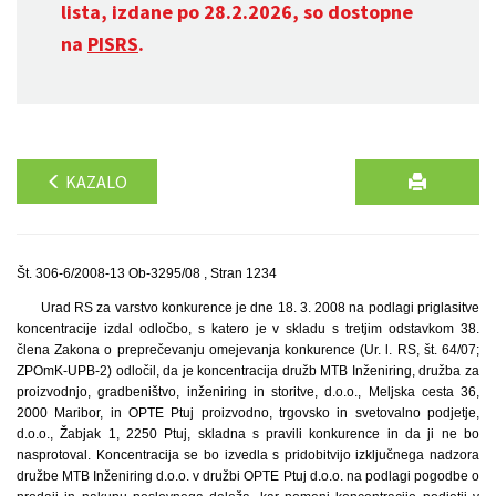
lista, izdane po 28.2.2026, so dostopne
na
PISRS
.
KAZALO
Št. 306-6/2008-13 Ob-3295/08 , Stran 1234
Urad RS za varstvo konkurence je dne 18. 3. 2008 na podlagi priglasitve
koncentracije izdal odločbo, s katero je v skladu s tretjim odstavkom 38.
člena Zakona o preprečevanju omejevanja konkurence (Ur. l. RS, št. 64/07;
ZPOmK-UPB-2) odločil, da je koncentracija družb MTB Inženiring, družba za
proizvodnjo, gradbeništvo, inženiring in storitve, d.o.o., Meljska cesta 36,
2000 Maribor, in OPTE Ptuj proizvodno, trgovsko in svetovalno podjetje,
d.o.o., Žabjak 1, 2250 Ptuj, skladna s pravili konkurence in da ji ne bo
nasprotoval. Koncentracija se bo izvedla s pridobitvijo izključnega nadzora
družbe MTB Inženiring d.o.o. v družbi OPTE Ptuj d.o.o. na podlagi pogodbe o