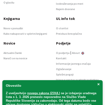
O glasilu
Izobraževanja po meri
Najem dvorane
Knjigarna
UL info tok
Novo v ponudbi
O storitvi
Kako nakupovati v spletni knjigarni
Preizkusi brezplačno
Novice
Podjetje
|
Aktualni članki
O podjetju
About
Naroči se na novice
Kontakt
Informacije javnega značaja
Oglaševanje
Splošni pogoji
Izjava o varstvu osebnih podatkov
×
E-dražbe
Obvestilo
Z uveljavitvijo
novega zakona (ZOUL)
se je
izdajanje uradnega
lista s 1. 3. 2026 preneslo
neposredno
na Službo Vlade
Republike Slovenije za zakonodajo
. Od tega datuma bodo vse
objave dostopne izključno v elektronski obliki na spletišču