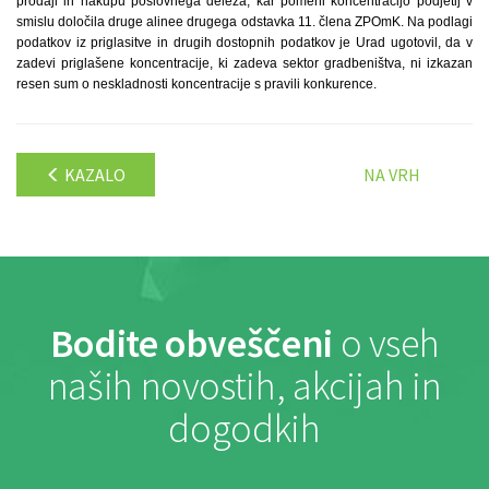
prodaji in nakupu poslovnega deleža, kar pomeni koncentracijo podjetij v
smislu določila druge alinee drugega odstavka 11. člena ZPOmK. Na podlagi
podatkov iz priglasitve in drugih dostopnih podatkov je Urad ugotovil, da v
zadevi priglašene koncentracije, ki zadeva sektor gradbeništva, ni izkazan
resen sum o neskladnosti koncentracije s pravili konkurence.
KAZALO
NA VRH
Bodite obveščeni
o vseh
naših novostih, akcijah in
dogodkih