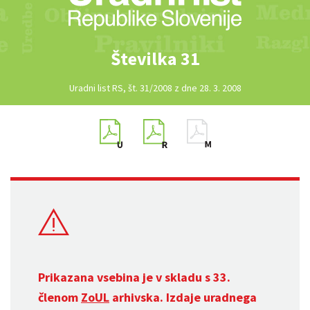
Številka 31
Uradni list RS, št. 31/2008 z dne 28. 3. 2008
Prikazana vsebina je v skladu s 33.
členom
ZoUL
arhivska. Izdaje uradnega