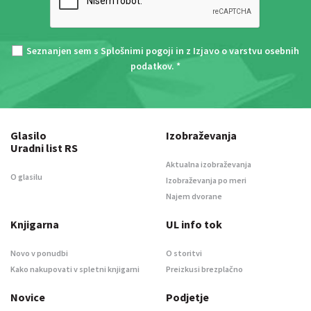
Seznanjen sem s
Splošnimi pogoji
in z
Izjavo o varstvu osebnih
podatkov
. *
Glasilo
Izobraževanja
Uradni list RS
Aktualna izobraževanja
O glasilu
Izobraževanja po meri
Najem dvorane
Knjigarna
UL info tok
Novo v ponudbi
O storitvi
Kako nakupovati v spletni knjigarni
Preizkusi brezplačno
Novice
Podjetje