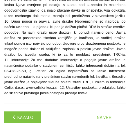
lastno izjavo overjeno pri notarju, s katero pod kazensko in materialno
odgovornostjo izjavijo, da imajo plačane davke in prispevke. Vsa dokazila,
razen osebnega dokumenta, morajo biti predložena v slovenskem jeziku.
10. Drugi pogoji in pravila javne dražbe Nepremičnine so naprodaj po
načelu »videno – kupljeno«. Kupec je dolžan plačati DDV in stroške overitve
pogodbe. Na javni dražbi uspe dražitelj, ki ponudi najvišjo ceno. Javna
dražba za posamezno stavbno zemljišče je končana, ko voditelj dražbe
trikrat ponovi isto najvišjo ponudbo. Ugovore proti dražbenemu postopku je
mogoče podati dokler ni zaključen zapisnik o poteku javne dražbe. Javno
dražbo bo izvedla oseba, ki jo za to pooblasti predstojnik TRC-ja.
11. Informacije Za vse dodatne informacije o pogojih javne dražbe in
natančnejše podatke o stavbnem zemljišču lahko interesenti dobijo na tel.
03/428-26-50, g. Pfeifer. Za ogled nepremičnin se lahko interesenti
predhodno najavijo na v prejšnjem stavku navedenih tel. številkah. Besedilo
javne dražbe je objavljeno tudi na spletni strani TRC, Turizem in rekreacija
Celje, d.o.o., www.celjska-koca.si. 12. Ustavitev postopka: prodajalec lahko
do sklenitve pravnega posla postopek prodaje ustavi.
KAZALO
NA VRH