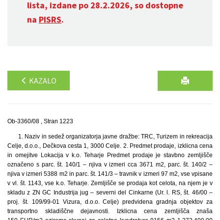
lista, izdane po 28.2.2026, so dostopne
na
PISRS
.
KAZALO
Ob-3360/08 , Stran 1223
1. Naziv in sedež organizatorja javne dražbe: TRC, Turizem in rekreacija
Celje, d.o.o., Dečkova cesta 1, 3000 Celje. 2. Predmet prodaje, izklicna cena
in omejitve Lokacija v k.o. Teharje Predmet prodaje je stavbno zemljišče
označeno s parc. št. 140/1 – njiva v izmeri cca 3671 m2, parc. št. 140/2 –
njiva v izmeri 5388 m2 in parc. št. 141/3 – travnik v izmeri 97 m2, vse vpisane
v vl. št. 1143, vse k.o. Teharje. Zemljišče se prodaja kot celota, na njem je v
skladu z ZN GC Industrija jug – severni del Cinkarne (Ur. l. RS, št. 46/00 –
proj. št. 109/99-01 Vizura, d.o.o. Celje) predvidena gradnja objektov za
transportno skladiščne dejavnosti. Izklicna cena zemljišča znaša