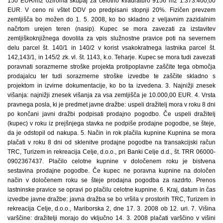
150 EUR/m2 oziroma skupaj za celotno kvadraturo 9156 m2 1.373.400,00
EUR. V ceno ni vštet DDV po predpisani stopnji 20%. Fizičen prevzem
zemljišča bo možen do 1. 5. 2008, ko bo skladno z veljavnim zazidalnim
načrtom urejen teren (nasip). Kupec se mora zavezati za izstavitev
zemljiškoknjižnega dovolila za vpis služnostne pravice poti na severnem
delu parcel št. 140/1 in 140/2 v korist vsakokratnega lastnika parcel št.
142,143/1, in 145/2 zk. vl. št. 1143, k.o. Teharje. Kupec se mora tudi zavezati
poravnati sorazmerne stroške projekta protipoplavne zaščite tega območja
prodajalcu ter tudi sorazmerne stroške izvedbe te zaščite skladno s
projektom in izvirne dokumentacije, ko bo ta izvedena. 3. Najnižji znesek
višanja: najnižji znesek višanja za vsa zemljišča je 10.000,00 EUR. 4. Vrsta
pravnega posla, ki je predmet javne dražbe: uspeli dražitelj mora v roku 8 dni
po končani javni dražbi podpisati prodajno pogodbo. Če uspeli dražitelj
(kupec) v roku iz prejšnjega stavka ne podpiše prodajne pogodbe, se šteje,
da je odstopil od nakupa. 5. Način in rok plačila kupnine Kupnina se mora
plačati v roku 8 dni od sklenitve prodajne pogodbe na transakcijski račun
TRC, Turizem in rekreacija Celje, d.o.o., pri Banki Celje d.d., št. TRR 06000-
0902367437. Plačilo celotne kupnine v določenem roku je bistvena
sestavina prodajne pogodbe. Če kupec ne poravna kupnine na določen
način v določenem roku se šteje prodajna pogodba za razdrto. Prenos
lastninske pravice se opravi po plačilu celotne kupnine. 6. Kraj, datum in čas
izvedbe javne dražbe: javna dražba se bo vršila v prostorih TRC, Turizem in
rekreacija Celje, d.o.o., Mariborska 2, dne 17. 3. 2008 ob 12. uri. 7. Višina
varščine: dražitelji morajo do vključno 14. 3. 2008 plačati varščino v višini