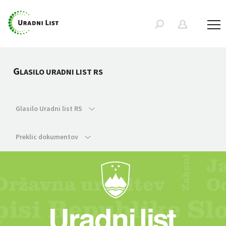
G
LASILO URADNI LIST RS
Glasilo Uradni list RS
Preklic dokumentov