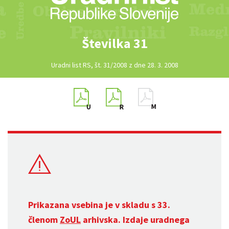
Številka 31
Uradni list RS, št. 31/2008 z dne 28. 3. 2008
Prikazana vsebina je v skladu s 33.
členom
ZoUL
arhivska. Izdaje uradnega