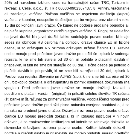
20% od navedene izklicne cene na transakcijski račun TRC, Turizem in
rekreacija Celje, d.o.o., št. TRR 06000-0902367437. 8. Vrnitev, vračunanje
ali zadržanje varščine Plačana varščina se uspelemu dražitelju (kupcu)
vračuna v kupnino, neuspelim dražiteljem pa bo vrnjena brez obresti v roku
15 dni po končani javni dražbi. Če kupec ne podpiše prodajne pogodbe ali
ne plača kupnine, organizator zadrži njegovo varščino. 9. Pogoji za udeležbo
na javni dražbi Na javni dražbi lahko sodelujejo pravne osebe, ki imajo
sedež na območju RS oziroma na območju države članice EU in fizične
osebe, ki so državljani RS oziroma državljani države članice EU. Pravne
osebe morajo pred pričetkom javne dražbe predložiti še izpisek iz sodnega
registra, ki ne sme biti starejši od 30 dni in potrdilo o plačanih davkih in
prispevkih, ki tudi ne sme biti starejše od 30 dni. Fizične osebe pa potrdilo o
plačnih davkih in prispevkih, ki ne sme biti starejše od 30 dni, izpisek iz
Poslovnega registra Slovenije pri AJPES (s.p.), ki ne sme biti starejše od 30
dni, fotokopijo dokazila o državljanstvu in izvirnik osebnega dokumenta (na
vpogled). Pred pričetkom javne dražbe se morajo dražitelji izkazati s
potrdilom o plačani varščini (original) in priložiti celotno številko TR računa
(št. banke in št. računa) za primer vračila varščine. Pooblaščenci morajo pred
pričetkom javne dražbe predložiti pisno notarsko overjeno pooblastilo, ki se
nanaša na predmet javne dražbe. Državljani oziroma pravne osebe države
članice EU morajo predložiti dokazila, ki jih izdajajo institucije v njihovih
državah, ki so enakovredne institucijam od katerih se zahtevajo dokazila za
slovenske državljane oziroma pravne osebe. Kolikor takšnih dokazil –
potrdila o plačnih davkih in prispevkih, ne morejo pridobiti, morajo predložiti