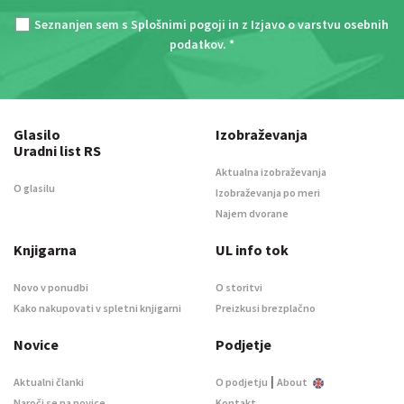
Seznanjen sem s
Splošnimi pogoji
in z
Izjavo o varstvu osebnih
podatkov
. *
Glasilo
Izobraževanja
Uradni list RS
Aktualna izobraževanja
O glasilu
Izobraževanja po meri
Najem dvorane
Knjigarna
UL info tok
Novo v ponudbi
O storitvi
Kako nakupovati v spletni knjigarni
Preizkusi brezplačno
Novice
Podjetje
|
Aktualni članki
O podjetju
About
Naroči se na novice
Kontakt