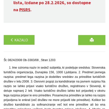
lista, izdane po 28.2.2026, so dostopne
na
PISRS
.
KAZALO
Št. 0824/2008 Ob-3383/08 , Stran 1203
1. Ime oziroma naziv in sedež subjekta, ki podeljuje sredstva: Slovenska
turistična organizacija, Dunajska 156, 1000 Ljubljana. 2. Predmet javnega
razpisa: predmet tega razpisa je dodelitev sredstev za prireditve turističnih
društev v letu 2008. 3. Osnovni pogoji za kandidiranje na javnem razpisu Na
razpis se lahko prijavi vsako turistično društvo, registrirano v Sloveniji, ki
deluje najmanj 2 leti. Vsako turistično društvo lahko kot prijavitelj v okviru
tega razpisa prijavi le eno prireditev. Posamezna prireditev je lahko na razpis
prijavljena le enkrat (več društev ne more prijaviti iste prireditve). Kolikor bo
društvo kandidiralo za sofinanciranje več kot ene prireditve ali bo ena