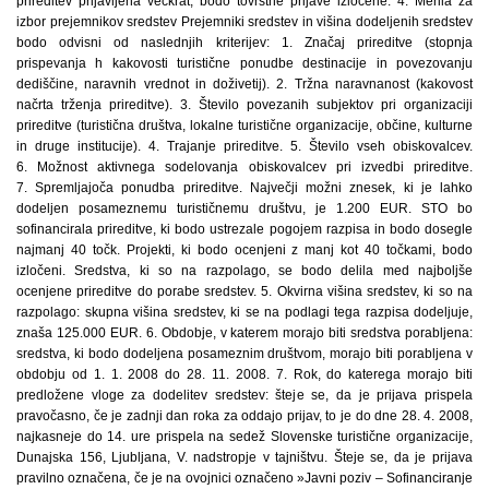
prireditev prijavljena večkrat, bodo tovrstne prijave izločene. 4. Merila za
izbor prejemnikov sredstev Prejemniki sredstev in višina dodeljenih sredstev
bodo odvisni od naslednjih kriterijev: 1. Značaj prireditve (stopnja
prispevanja h kakovosti turistične ponudbe destinacije in povezovanju
dediščine, naravnih vrednot in doživetij). 2. Tržna naravnanost (kakovost
načrta trženja prireditve). 3. Število povezanih subjektov pri organizaciji
prireditve (turistična društva, lokalne turistične organizacije, občine, kulturne
in druge institucije). 4. Trajanje prireditve. 5. Število vseh obiskovalcev.
6. Možnost aktivnega sodelovanja obiskovalcev pri izvedbi prireditve.
7. Spremljajoča ponudba prireditve. Največji možni znesek, ki je lahko
dodeljen posameznemu turističnemu društvu, je 1.200 EUR. STO bo
sofinancirala prireditve, ki bodo ustrezale pogojem razpisa in bodo dosegle
najmanj 40 točk. Projekti, ki bodo ocenjeni z manj kot 40 točkami, bodo
izločeni. Sredstva, ki so na razpolago, se bodo delila med najboljše
ocenjene prireditve do porabe sredstev. 5. Okvirna višina sredstev, ki so na
razpolago: skupna višina sredstev, ki se na podlagi tega razpisa dodeljuje,
znaša 125.000 EUR. 6. Obdobje, v katerem morajo biti sredstva porabljena:
sredstva, ki bodo dodeljena posameznim društvom, morajo biti porabljena v
obdobju od 1. 1. 2008 do 28. 11. 2008. 7. Rok, do katerega morajo biti
predložene vloge za dodelitev sredstev: šteje se, da je prijava prispela
pravočasno, če je zadnji dan roka za oddajo prijav, to je do dne 28. 4. 2008,
najkasneje do 14. ure prispela na sedež Slovenske turistične organizacije,
Dunajska 156, Ljubljana, V. nadstropje v tajništvu. Šteje se, da je prijava
pravilno označena, če je na ovojnici označeno »Javni poziv – Sofinanciranje