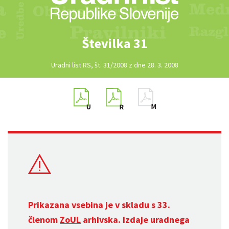
Številka 31
Uradni list RS, št. 31/2008 z dne 28. 3. 2008
Prikazana vsebina je v skladu s 33.
členom
ZoUL
arhivska. Izdaje uradnega