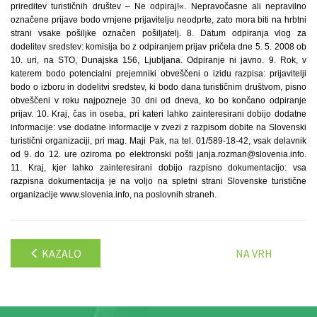
prireditev turističnih društev – Ne odpiraj!«. Nepravočasne ali nepravilno
označene prijave bodo vrnjene prijavitelju neodprte, zato mora biti na hrbtni
strani vsake pošiljke označen pošiljatelj. 8. Datum odpiranja vlog za
dodelitev sredstev: komisija bo z odpiranjem prijav pričela dne 5. 5. 2008 ob
10. uri, na STO, Dunajska 156, Ljubljana. Odpiranje ni javno. 9. Rok, v
katerem bodo potencialni prejemniki obveščeni o izidu razpisa: prijavitelji
bodo o izboru in dodelitvi sredstev, ki bodo dana turističnim društvom, pisno
obveščeni v roku najpozneje 30 dni od dneva, ko bo končano odpiranje
prijav. 10. Kraj, čas in oseba, pri kateri lahko zainteresirani dobijo dodatne
informacije: vse dodatne informacije v zvezi z razpisom dobite na Slovenski
turistični organizaciji, pri mag. Maji Pak, na tel. 01/589-18-42, vsak delavnik
od 9. do 12. ure oziroma po elektronski pošti janja.rozman@slovenia.info.
11. Kraj, kjer lahko zainteresirani dobijo razpisno dokumentacijo: vsa
razpisna dokumentacija je na voljo na spletni strani Slovenske turistične
organizacije www.slovenia.info, na poslovnih straneh.
KAZALO
NA VRH