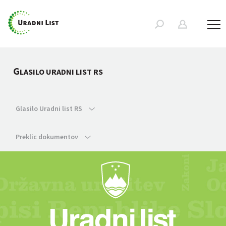
G
LASILO URADNI LIST RS
Glasilo Uradni list RS
Preklic dokumentov