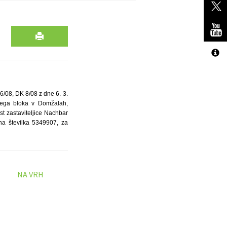
6/08, DK 8/08 z dne 6. 3.
kega bloka v Domžalah,
st zastaviteljice Nachbar
čna številka 5349907, za
NA VRH