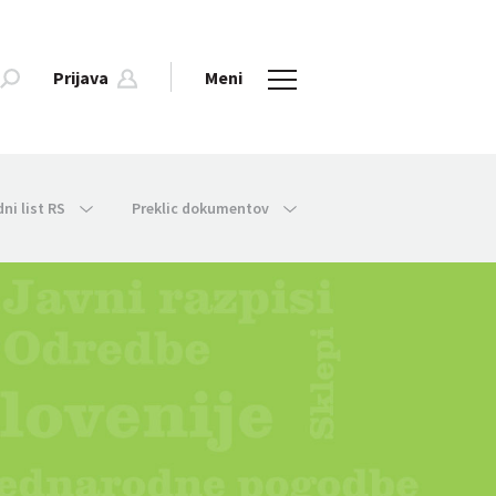
Prijava
Meni
dni list RS
Preklic dokumentov