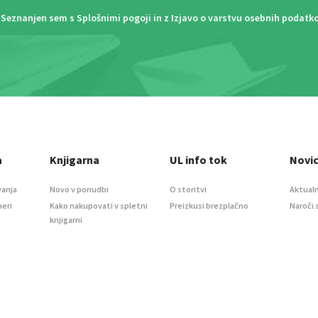
Seznanjen sem s
Splošnimi pogoji
in z
Izjavo o varstvu osebnih podatk
a
Knjigarna
UL info tok
Novi
vanja
Novo v ponudbi
O storitvi
Aktualn
meri
Kako nakupovati v spletni
Preizkusi brezplačno
Naroči 
knjigarni