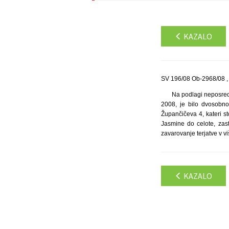
KAZALO
SV 196/08 Ob-2968/08 ,
Na podlagi neposredn
2008, je bilo dvosobn
Župančičeva 4, kateri st
Jasmine do celote, zast
zavarovanje terjatve v v
KAZALO