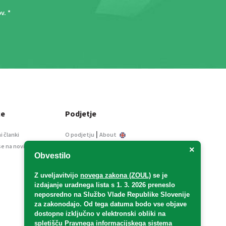
ov
. *
ce
Podjetje
|
i članki
O podjetju
About
se na novice
Kontakt
×
Obvestilo
Informacije javnega
značaja
Z uveljavitvijo
novega zakona (ZOUL)
se je
Oglaševanje
izdajanje uradnega lista s 1. 3. 2026 preneslo
Splošni pogoji
neposredno
na Službo Vlade Republike Slovenije
Izjava o varstvu osebnih
za zakonodajo
. Od tega datuma bodo vse objave
podatkov
dostopne izključno v elektronski obliki na
spletišču Pravnega informacijskega sistema
E-dražbe