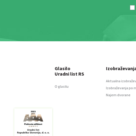
Glasilo
Izobraževanj
Uradni list RS
Aktualna izobraže
O glasilu
Izobraževanja po 
Najem dvorane