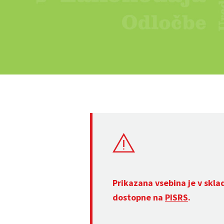
Prikazana vsebina je v skla
dostopne na
PISRS
.