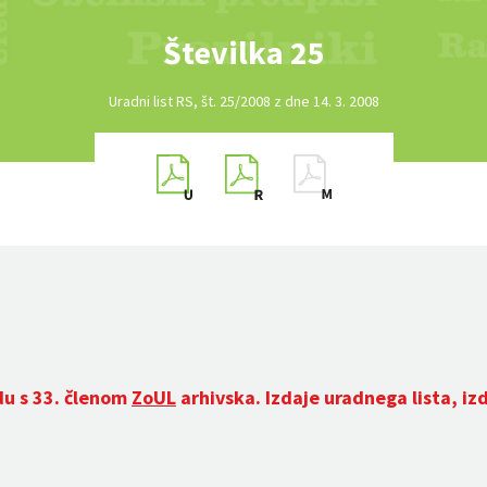
Številka 25
Uradni list RS, št. 25/2008 z dne 14. 3. 2008
du s 33. členom
ZoUL
arhivska. Izdaje uradnega lista, iz