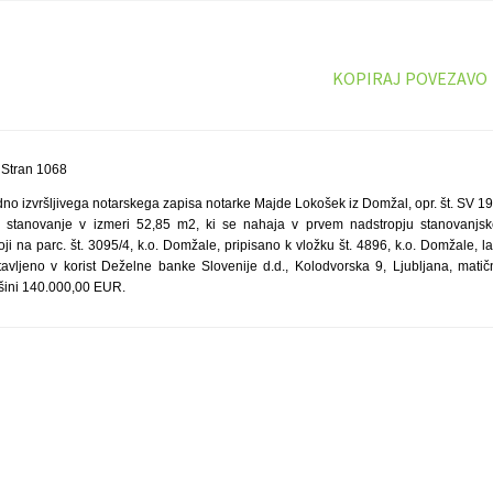
KOPIRAJ POVEZAVO
 Stran 1068
o izvršljivega notarskega zapisa notarke Majde Lokošek iz Domžal, opr. št. SV 19
o stanovanje v izmeri 52,85 m2, ki se nahaja v prvem nadstropju stanovanjs
oji na parc. št. 3095/4, k.o. Domžale, pripisano k vložku št. 4896, k.o. Domžale, la
avljeno v korist Deželne banke Slovenije d.d., Kolodvorska 9, Ljubljana, mati
išini 140.000,00 EUR.