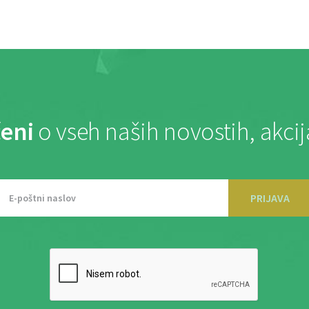
eni
o vseh naših novostih, akci
PRIJAVA