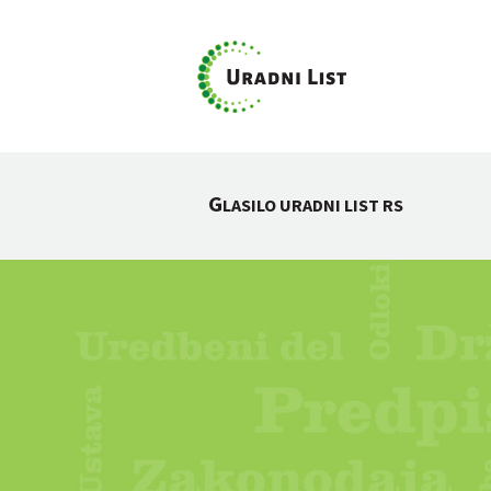
G
LASILO URADNI LIST RS