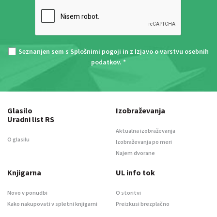
Seznanjen sem s
Splošnimi pogoji
in z
Izjavo o varstvu osebnih
podatkov
. *
Glasilo
Izobraževanja
Uradni list RS
Aktualna izobraževanja
O glasilu
Izobraževanja po meri
Najem dvorane
Knjigarna
UL info tok
Novo v ponudbi
O storitvi
Kako nakupovati v spletni knjigarni
Preizkusi brezplačno