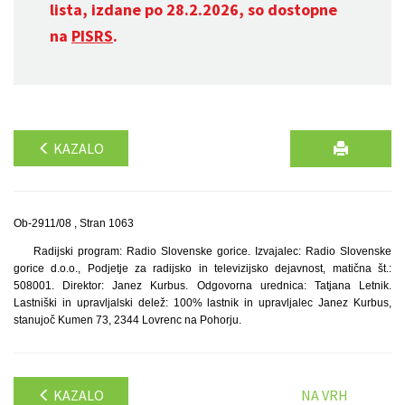
lista, izdane po 28.2.2026, so dostopne
na
PISRS
.
KAZALO
Ob-2911/08 , Stran 1063
Radijski program: Radio Slovenske gorice. Izvajalec: Radio Slovenske
gorice d.o.o., Podjetje za radijsko in televizijsko dejavnost, matična št.:
508001. Direktor: Janez Kurbus. Odgovorna urednica: Tatjana Letnik.
Lastniški in upravljalski delež: 100% lastnik in upravljalec Janez Kurbus,
stanujoč Kumen 73, 2344 Lovrenc na Pohorju.
KAZALO
NA VRH