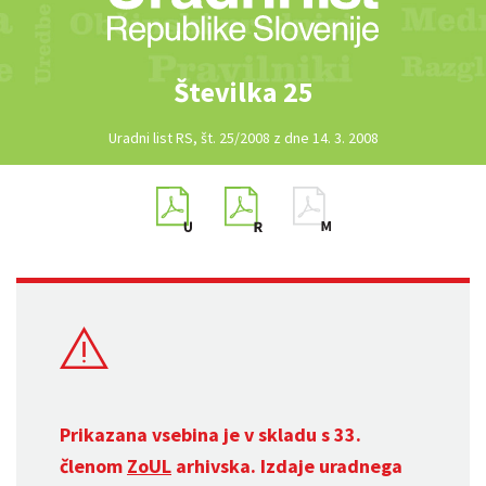
Številka 25
Uradni list RS, št. 25/2008 z dne 14. 3. 2008
Prikazana vsebina je v skladu s 33.
členom
ZoUL
arhivska. Izdaje uradnega