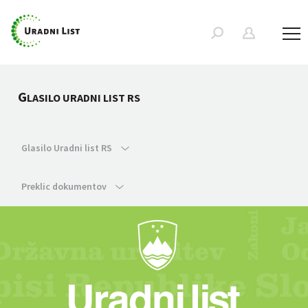
G
LASILO URADNI LIST RS
Glasilo Uradni list RS
Preklic dokumentov